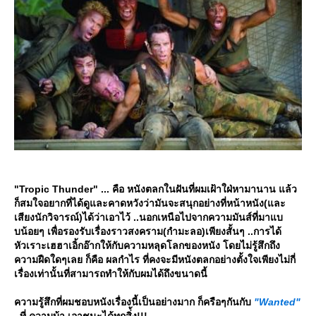
"Tropic Thunder" ... คือ หนังตลกในฝันที่ผมเฝ้าใฝ่หามานาน แล้ว
ก็สมใจอยากที่ได้ดูและคาดหวังว่ามันจะสนุกอย่างที่หน้าหนัง(และ
เสียงนักวิจารณ์)ได้ว่าเอาไว้ ..นอกเหนือไปจากความมันส์ที่มาแบ
บน้อยๆ เพื่อรองรับเรื่องราวสงคราม(กำมะลอ)เพียงสั้นๆ ..การได้
หัวเราะเฮฮาเอิ้กอ๊ากให้กับความหลุดโลกของหนัง โดยไม่รู้สึกถึง
ความฝืดใดๆเลย ก็คือ ผลกำไร ที่คงจะมีหนังตลกอย่างตั้งใจเพียงไม่กี่
เรื่องเท่านั้นที่สามารถทำให้กับผมได้ถึงขนาดนี้
ความรู้สึกที่ผมชอบหนังเรื่องนี้เป็นอย่างมาก ก็ครือๆกันกับ
"Wanted"