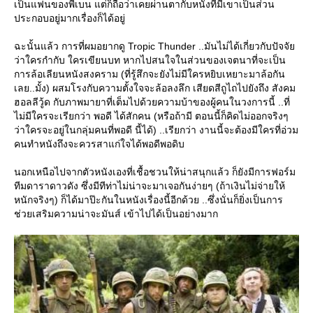
เป็นแฟนของพี่เบน แต่ก็ถือว่าเคยผ่านตากับหนังที่มีเขาเป็นส่วน
ประกอบอยู่มากเรื่องก็ได้อยู่
ฉะนั้นแล้ว การที่ผมอยากดู Tropic Thunder ..มันไม่ได้เกี่ยวกับปัจจั
ว่าใครกำกับ ใครเขียนบท หากไปสนใจในส่วนของเจตนาที่จะเป็น
การล้อเลียนหนังสงคราม (ที่รู้สึกจะยังไม่มีใครหยิบเหยาะมาล้อกัน
เลย..มั้ง) ผสมโรงกับความตั้งใจจะล้อลงลึก เสียดสีถูไถไปยังถึง สังคม
ฮอลลีวู้ด กับภาพมายาที่เต็มไปด้วยความบ้าของผู้คนในวงการนี้ ..ที่
ไม่มีใครจะเรียกว่า พอดี ได้สักคน (หรือถ้ามี ตอนนี้ก็คิดไม่ออกจริงๆ
ว่าใครจะอยู่ในกลุ่มคนที่พอดี นี้ได้) ..เรียกว่า งานนี้จะต้องมีใครที่อ่วม
คนทำหนังถึงจะควรสาแก่ใจได้พอดีพอดิบ
นอกเหนือไปจากตัวหนังเองที่เชื้อชวนให้น่าสนุกแล้ว ก็ยังมีการฟอร์ม
ทีมดาราดาวดัง ซึ่งมีทีท่าไม่น่าจะมาเจอกันง่ายๆ (ถ้าเงินไม่จ่ายให้
หนักจริงๆ) ก็ได้มาป๊ะกันในหนังเรื่องนี้อีกด้วย ..ซึ่งนั่นก็ยิ่งเป็นการ
ช่วยเสริมความน่าจะมันส์ เข้าไปได้เป็นอย่างมาก