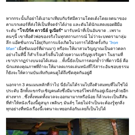
หากกระนั้นก็อย่าได้เอามาเทียบกับรัศมีความโดดเด้งโดยเจตนาของ
คาแรกเตอร์ที่ส่งให้เป็นที่จดจำได้ง่าย และดันได้นักแสดงยอดฝีมือ
ระดับ
"โรเบิร์ต ดาวนีย์ จูเนียร์"
มารับหน้าที่เป็นอันขาด ..เพราะ
คนๆนี้ เขาคือตัวพ่อของจริงในทุกสถานการณ์ ไม่่ว่าจะบทดรามาลุ่ม
ลึก แอ๊คชั่นกวนโอ้ย(กับการแจ้งเกิดในวงการได้อีกครั้งกับ
"Iron
Man"
เมื่อซัมเมอร์ที่ผ่านมา) หรือจะให้มาสวมวิญญาณเป็นดาวตลก
อย่างในที่นี้ ก็สำเร็จเสร็จสิ้นไปด้วยความเจริญหูเจริญตา ในยามที่
เขาปรากฏร่างบนจอได้เสมอ ...ทั้งนี้ยังเป็นการตอกย้ำว่าพี่ดาวนีย์ คือ
นักแสดงคุณภาพที่ถ้าจะให้มาลดเกรดเล่นหนังที่ไร้สาระอันชอบธรรม
ก็ยังจะให้ความบันเทิงกับคนดูได้ถึงขีดสุดกันอยู่ดี
นอกจาก 3 คนเมนหลักที่ว่าไป นี่ยังไม่ได้รวมไปถึงตัวสมทบที่ไม่ใช่ไม้
ประดับ อีกทั้งแขกรับเชิญคนดังซึ่งมีมาเซอร์ไพรส์กันอยู่เนืองๆด้วยอีก
ต่างหาก ..ซึ่งทั้งหมดทั้งมวลจะออกมามากหรือน้อย ก็ล้วนจะเป็นสีสัน
ที่ทำให้หนังเรื่องนี้ดูสนุก เพลินๆ มันส์ๆ โดยไม่จำเป็นจะต้องรู้ทุกสิ่ง
ทุกอย่างที่หนังเรื่องนี้เจตนาจะหยอกล้อกันเลยก็เป็นไปได้