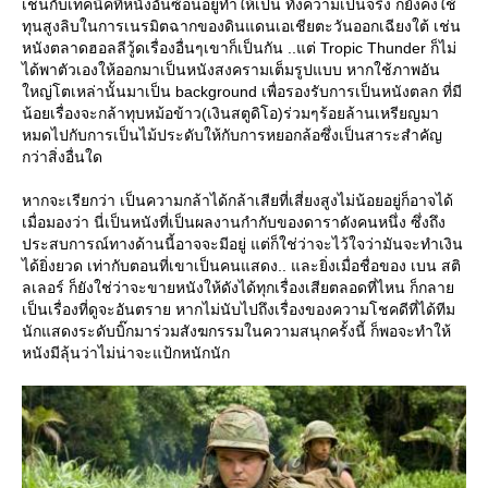
เช่นกับเทคนิคที่หนังอันซ้อนอยู่ทำให้เป็น ทั้งความเป็นจริง ก็ยังคงใช้
ทุนสูงลิบในการเนรมิตฉากของดินแดนเอเชียตะวันออกเฉียงใต้ เช่น
หนังตลาดฮอลลีวู้ดเรื่องอื่นๆเขาก็เป็นกัน ..แต่ Tropic Thunder ก็ไม่
ได้พาตัวเองให้ออกมาเป็นหนังสงครามเต็มรูปแบบ หากใช้ภาพอัน
หญ่โตเหล่านั้นมาเป็น background เพื่อรองรับการเป็นหนังตลก ที่มี
น้อยเรื่องจะกล้าทุบหม้อข้าว(เงินสตูดิโอ)ร่วมๆร้อยล้านเหรียญมา
หมดไปกับการเป็นไม้ประดับให้กับการหยอกล้อซึ่งเป็นสาระสำคัญ
กว่าสิ่งอื่นใด
หากจะเรียกว่า เป็นความกล้าได้กล้าเสียที่เสี่ยงสูงไม่น้อยอยู่ก็อาจได้
เมื่อมองว่า นี่เป็นหนังที่เป็นผลงานกำกับของดาราดังคนหนึ่ง ซึ่งถึง
ประสบการณ์ทางด้านนี้อาจจะมีอยู่ แต่ก็ใช่ว่าจะไว้ใจว่ามันจะทำเงิน
ได้ยิ่งยวด เท่ากับตอนที่เขาเป็นคนแสดง.. และยิ่งเมื่อชื่อของ เบน สติ
ลเลอร์ ก็ยังใช่ว่าจะขายหนังให้ดังได้ทุกเรื่องเสียตลอดที่ไหน ก็กลา
เป็นเรื่องที่ดูจะอันตราย หากไม่นับไปถึงเรื่องของความโชคดีที่ได้ทีม
นักแสดงระดับบิ๊กมาร่วมสังฆกรรมในความสนุกครั้งนี้ ก็พอจะทำให้
หนังมีลุ้นว่าไม่น่าจะแป้กหนักนัก