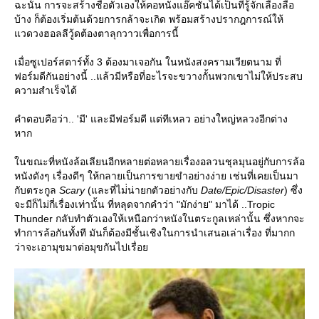
ฉะนั้น การจะสร้างชื่อตัวเองให้คอหนังแอ๊คชั่นได้เป็นที่รู้จักเลื่องลือ
บ้าง ก็ต้องเริ่มต้นด้วยการกล้าจะเกิด พร้อมสร้างปรากฎการณ์ให้
วดวงฮอลลีวู้ดต้องตาลุกวาวเพื่อการนี้
เมื่อซูเปอร์สตาร์ทั้ง 3 ต้องมาเจอกัน ในหนังสงครามเวียตนาม ที่
ฟอร์มดีกันอย่างนี้ ..แล้วมีหรือที่อะไรจะขวางกั้นพวกเขาไม่ให้ประสบ
ความสำเร็จได้
คำตอบคือว่า.. 'มี' และมีฟอร์มดี แต่ทีเหลว อย่างใหญ่หลวงอีกต่าง
หาก
นขณะที่หนังล้อเลียนอีกหลายต่อหลายเรื่องอลวนชุลมุนอยู่กับการล้อ
หนังดังๆ เรื่องดีๆ ให้กลายเป็นการขายขำอย่างง่าย เช่นที่เคยเป็นมา
กับตระกูล
Scary
(และที่ไม่่น่ายกตัวอย่างกับ
Date/Epic/Disaster
) ซึ่ง
จะมีก็ไม่กี่เรื่องเท่านั้น ที่หลุดจากคำว่า "มักง่าย" มาได้ ..Tropic
Thunder กลับทำตัวเองให้เหนือกว่าหนังในตระกูลเหล่านั้น ซึ่งหากจะ
ทำการล้อกันทั้งที มันก็ต้องมีชั้นเชิงในการนำเสนอเล่าเรื่อง ที่มากก
ว่าจะเอามุขมาต่อมุขกันไปเรื่อ