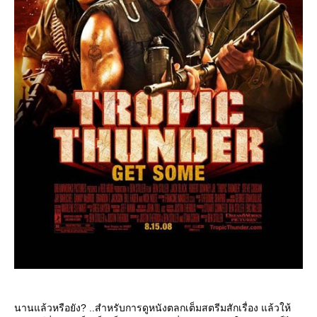
นานแล้วหรือยัง? ..สำหรับการดูหนังตลกเต็มสตรีมสักเรื่อง แล้วให้