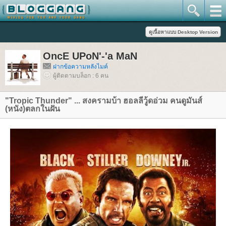
OncE UPoN'-'a MaN
ฝากข้อความหลังไมค์
ผู้ติดตามบล็อก : 6 คน
"Tropic Thunder" ... สงครามบ้า ฮอลลีวู้ดอ่วม คนดูมันส์
(หนัง)ตลกในฝัน