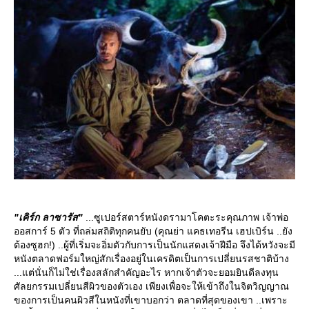
"เคิร์ก ลาซารัส"
...ซูเปอร์สตาร์หนังดรามาโคตะระคุณภาพ เจ้าพ่อ
ออสการ์ 5 ตัว ที่ถล่มสถิติทุกคนยับ (คุณย่า แคธเทอรีน เฮปเบิร์น ..ยัง
ต้องซูฮก!) ..ผู้ที่เริ่มจะอิ่มตัวกับการเป็นนักแสดงเจ้าฝีมือ จึงได้หวังจะมี
หนังตลาดฟอร์มใหญ่สักเรื่องอยู่ในเครดิตเป็นการเปลี่ยนรสชาติบ้าง
...แต่นั่นก็ไม่ใช่เรื่องสลักสำคัญอะไร หากเจ้าตัวจะยอมยินดีลงทุน
ศัลยกรรมเปลี่ยนสีผิวของตัวเอง เพียงเพื่อจะให้เข้าถึงในจิตวิญญาณ
ของการเป็นคนผิวสีในหนังที่เขาบอกว่า ตลาดที่สุดของเขา ..เพราะ