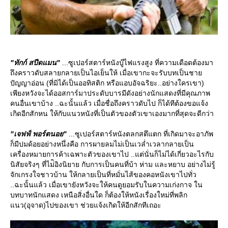
"ทักก์ สปีดแมน"
...ซูเปอร์สตาร์หนังบู๊ไฟแรงสูง ที่ความเดือดต้องมา
ถึงคราวดับสลายกลายเป็นไอเย็นให้ เมื่อเขากะจะรับบทเป็นชา
ปัญญาอ่อน (ที่มิได้เป็นออทิสติก หรือแอบอัจฉริยะ..อย่างใครเขา)
เพียงหวังจะได้ออสการ์มาประดับบารมีดังอย่างนักแสดงที่มีคุณภาพ
คนอื่นเขาบ้าง ..ฉะนั้นแล้ว เมื่อชื่อถึงคราวดับไป ก็ได้ทีต้องขอแจ้ง
เกิดอีกสักหน ให้กับแนวหนังที่เป็นตัวของตัวเขาเองมากที่สุดจะดีกว่า
"เจฟฟ์ พอร์ตนอย"
...ซูเปอร์สตาร์หนังตลกสตึแตก ที่เกิดมาจะอาภัพ
ก็มีปมด้อยอย่างหนึ่งคือ การผายลมไม่เป็นเวล่ำเวลากลายเป็น
เครื่องหมายการค้าเฉพาะตัวของเขาไป ..แต่นั่นก็ไม่ได้เกี่ยวอะไรกับ
นิสัยจริงๆ ที่ไม่ิอิงนิยาย กับการเป็นคนที่บ้า ห่าม และหยาบ อย่างไม่รู้
จักเกรงใจชาวบ้าน ให้กลายเป็นที่หมั่นไส้ของคอหนังเขาไปทั่ว
..ฉะนั้นแล้ว เมื่อเขายังหวังจะให้คนดูยอมรับในความเก่งกาจ ใน
บทบาทนักแสดง เหนือสิ่งอื่นใด ก็ต้องให้หนังเรื่องใหม่ที่พลิก
นว(อุจาด)ไปของเขา ช่วยแจ้งเกิดให้อีกสักทีเถอะ