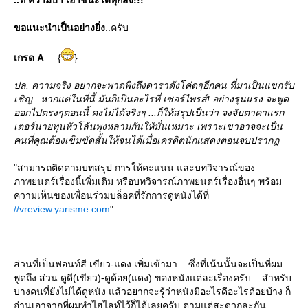
..ที่ ความบ้า เอาชนะได้ทุกสิ่้ง!!!
ขอแนะนำเป็นอย่างยิ่ง
..ครับ
เกรด A
... {
}
ปล. ความจริง อยากจะพาดพิงถึงดาราดังโค่ดๆอีกคน ที่มาเป็นแขกรับ
เชิญ ..หากแต่ในที่นี้ มันก็เป็นอะไรที่ เซอร์ไพรส์! อย่างรุนแรง จะพูด
ออกไปตรงๆตอนนี้ คงไม่ได้จริงๆ ...ก็ให้สรุปเป็นว่า จงจับตาคาแรก
เตอร์นายทุนหัวโล้นพุงหลามกันให้มั่นเหมาะ เพราะเขาอาจจะเป็น
คนที่คุณต้องเข็มขัดสั้นให้จนได้เมื่อเครดิตนักแสดงตอนจบปราก
"สามารถติดตามบทสรุป การให้คะแนน และบทวิจารณ์ของ
ภาพยนตร์เรื่องนี้เพิ่มเติม หรือบทวิจารณ์ภาพยนตร์เรื่องอื่นๆ พร้อม
ความเห็นของเพื่อนร่วมบล็อคที่รักการดูหนังได้ที่
//vreview.yarisme.com
"
ส่วนที่เป็นฟอนท์สี เขียว-แดง เพิ่มเข้ามา... ซึ่งที่เน้นนั้นจะเป็นที่ผม
พูดถึง ส่วน ดูดี(เขียว)-ดูด้อย(แดง) ของหนังแต่ละเรื่องครับ ...สำหรับ
บางคนที่ยังไม่ได้ดูหนัง แล้วอยากจะรู้ว่าหนังมีอะไรดีอะไรด้อยบ้าง ก็
อ่านเอาจากที่ผมทำไฮไลท์ไว้ก็ได้เลยครับ ตามแต่สะดวกละกัน