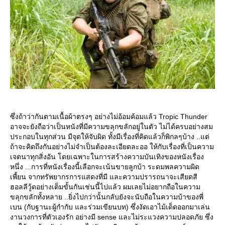
ซึ่งถ้าว่ากันตามเนื้อผ้าตรงๆ อย่างไม่อ้อมค้อมแล้ว Tropic Thunder
อาจจะยังถือว่าเป็นหนังที่มีความขลุกขลักอยู่ในตัว ไม่ได้ครบอย่างสม
ประกอบในทุกส่วน มีจุดให้จับผิด ทั้งมีเรื่องที่คิดแล้วก็พิกลๆบ้าง ..แต่
ถ้าจะคิดถึงกันอย่างไม่จำเป็นต้องละเอียดละออ ให้กับเรื่องที่เป็นความ
เจตนาทุกสิ่งอัน โดยเฉพาะในการสร้างความบันเทิงของหนังเรื่อง
หนึ่ง ...การที่หนังเรื่องนี้เลือกจะเน้นขายลูกบ้า ระดมพลความผิด
เพี้ยน จากทรัพยากรการแสดงที่มี และความปรารถนาจะเสียดสี
ฮอลลีวู้ดอย่างเต็มขั้นกันเช่นนี้ไปแล้ว ผมเลยไม่อยากถือในความ
ขลุกขลักทั้งหลาย ..ยิ่งไปกว่านั้นกลับยังจะนับถือในความบ้าของพี่
เบน (กับฐานะผู้กำกับ และร่วมเขียนบท) ซึ่งงัดเอาไม้เด็ดออกมาเล่น
งานวงการที่ตัวเองรัก อย่างมี sense และไม่ระแวงความปลอดภัย ซึ่ง