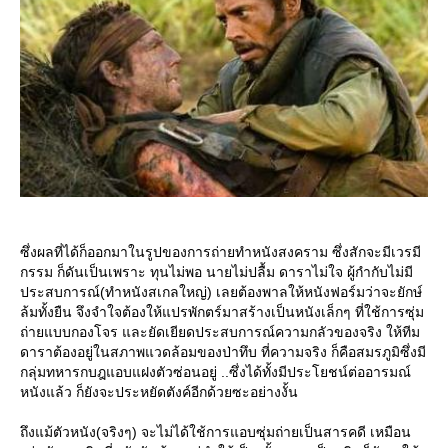
ซึ่งผลที่ได้ก็ออกมาในรูปของการถ่ายทำหนังสงคราม ซึ่งสักจะมีเวรมี
กรรม ก็ดันเป็นเพราะ ทุนไม่พอ นายไม่ปลื้ม ดาราไม่ใจ ผู้กำกับไม่มี
ประสบการณ์(ทำหนังสเกลใหญ่) เลยต้องพาลให้หนังฟอร์มว่าจะยักษ์
ล้มทั้งยืน จึงจำใจต้องให้แปรพักตร์มาสร้างเป็นหนังเล็กๆ ที่ใช้การซุ่ม
ถ่ายแบบกองโจร และยัดเยียดประสบการณ์ความกลัวของจริง ให้ทีม
ดาราต้องอยู่ในสภาพแวดล้อมของป่าทึบ ที่ความจริง ก็คือสมรภูมิซึ่งมี
กลุ่มทหารกบฎแอบแฝงตัวซ่อนอยู่ ..ซึ่งได้ทั้งมีประโยชน์ต่ออารมณ์
หนังแล้ว ก็ยังจะประหยัดตังค์อีกด้วยซะอย่างงั้น
ถึงแม้ตัวหนัง(จริงๆ) จะไม่ได้ใช้การแอบซุ่มถ่ายเป็นสารคดี เหมือน