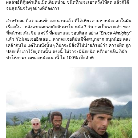
ผลลัพธ์ที่คุ้มค่าเต็มเม็ดเต็มหน่วย ชนิดที่กะจะเอาหวังให้สุด แล้วก็ได้
จนสุดกันจริงๆอย่างที่ต้องการ
สำหรับผม ถือว่าค่อนข้างจะนานแล้ว ที่ได้เที่ยวตามหาหนังตลกในฝัน
เรื่องนั้น ..หลังจากเคยพบกับมันมาใน หนัง 7 วัน ขอเป็นพระเจ้า ของ
พี่หน้าทะเล้น จิม แคร์รี่ ที่ผมฮาและชอบที่สุด อย่าง
"Bruce Almighty"
ล้ว ก็ไม่เคยเจออีกเลย ...หากจะเจอที่มันมีทั้งสนุกมาก สนุกน้อย คละ
เคล้ากันไป แต่ในหนังนั้นๆ ก็มักจะมีสิ่งที่ไม่น่าอภิรมย์ว่า ความฝืด ถูก
ปล่อยทิ้งเอาไว้อยู่ตรงนั้น ตรงนี้ ไม่ว่าจะมีน้อยนิด หรือมากล้น ก็มัก
ทำให้ภาพรวมของหนังแนวนี้ ไม่ 100% เป๊ะสักที