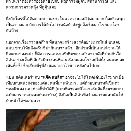
พาให้เราต้องหัวร่องอหายไปกับ พฤติกรรมผู้คน สถานการณ์ และ
ความฉาวคาวคลุ้ง ที่ดูคุ้นเค
ิ่งกับใครที่ได้ติดตามข่าวคราวในแวดวงฮอลลีวู้ดมามาก ก็จะยิ่งสนุก
เป็นอย่างมากกับการได้จับไต๋ว่าหนังกำลังพููดถึงเรื่องอะไร ของใคร
กันบ้าง
นอกจากเรื่องราวสุดก๊าก ที่สนุกจะสร้างสรรค์อย่างเมามันส์ ปนเจ็บ
สบ ชวนให้คลึงครึมซีม่ากันเบาๆแล้ว ..อีกส่วนที่เป็นเสน่ห์ชวนให้
ติดตามของหนัง ก็คือ การแสดงแท๊กทีมของแก๊งดาราดังที่ร่วมกันใส่
สีสันอย่างเต็มที่ อีกยังมีบางคนที่เล่นเนียนผสมโรงอยู่ไม่ยั้ง จนแทบจะ
เมินทิ้งซึ่งชื่อเสียงดีๆที่สั่งสมมาเอาไว้ข้างหลังกันไปเล
"เบน สติลเลอร์" กับ
"แจ๊ค แบล็ก"
อาจจะไม่ได้โดดเด่นอะไรมากเมื่อ
เทียบกับหนังดังของแต่ละคนที่ผ่านพ้นมา ..แต่ด้วยบทบาทที่เป็นตัว
ของตัวเอง และต่างก็ทำได้ดี (แบบที่อาจจะมีโอเวอร์แอ๊คติ้งตามแบบ
ฉบับดาราตลกผสมกันมาบ้าง) จึงถือเป็นสีสันที่สร้างความแสบคันให้
กับหนังได้พอสมควร