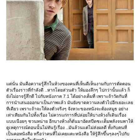
ต่นั่น มันคือความรู้สึกในห้วงของคนที่เห็นดีเห็นงามกับการตัดตอน
ตัวเรื่องราวที่กำลังดี ..หากโดยส่วนตัว ให้มองลึกๆ ไปกว่านั้นแล้ว ก็
ังไม่อาจรู้สึกดี ไปกับหนังภาค 7.1 ได้อย่างเต็มที่ เพราะถ้าวัดกันที่
การนำเสนอออกมาเป็นภาพแล้ว มันยังขาดความลงตัวไปอีกเยอะเล
ทีเดียว เพราะถ้าจะให้ลงตัวจริงๆ จังหวะของหนังจะต้องสมูธ อย่าง
เท่าเทียมกันไปทั้งเรื่อง ไม่ควรแก่การที่ปล่อยให้บางห้วงก็เดินเรื่อง
บบเนือยๆ ชวนหน่าย อีกบางห้วงก็ดันมาอัดสปีดซะเต็มพลังจนพาให้
ดูเหตุการณ์ตอนนั้นไม่ทันรู้เรื่อง ..มันล้วนแต่ไม่ส่งผลดี ทั้งกับคนที่
เป็นคอหนังสือ หรือว่าคนที่ไม่เคยแตะหนังสือ ให้รู้สึกขึ้นๆลงๆไปกับ