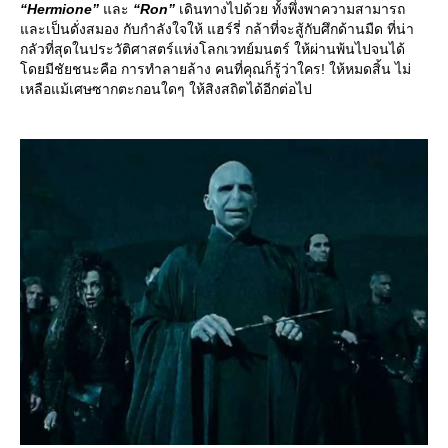
“Hermione”
ละ
“Ron”
เดินทางไปด้วย ทั้งพึ่งพาความสามารถ
ละเป็นดั่งสมอง กับกำลังใจให้ แฮร์รี่ กล้าที่จะสู้กับศึกด้านมืด ที่น่า
กลัวที่สุดในประวัติศาสตร์แห่งโลกเวทย์มนตร์ ให้ผ่านพ้นไปจนได้
ดยมีชัยชนะคือ การทำลายล้าง คนที่คุณก็รู้ว่าใคร! ให้หมดสิ้น ไม่
เหลือแม้เศษซากตะกอนใดๆ ให้สิงสถิตได้อีกต่อไป