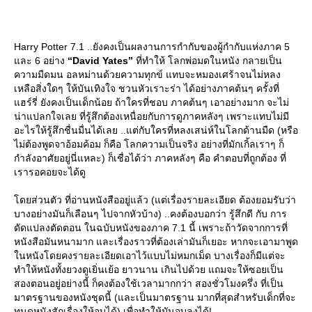
Harry Potter 7.1 ..ยังคงเป็นผลงานการกำกับของผู้กำกับแห่งภาค 5
ละ 6 อย่าง
“David Yates”
ที่ทำให้ โลกพ่อมดในหนัง กลายเป็น
ความมืดมน อลหม่านด้วยความทุกข์ แทบจะหมองเศร้าจนไม่หลง
เหลือสิ่งใดๆ ให้บันเทิงใจ ชวนหัวเราะร่า ได้อย่างภาคต้นๆ ครั้งที่
ฮร์รี่ ยังคงเป็นเด็กน้อย ถ้าใครที่ชอบ ภาคต้นๆ เอาอย่างมาก จะไม่
น่าแปลกใจเลย ที่รู้สึกต้องเหนื่อยกับการดูภาคหลังๆ เพราะแทบไม่มี
อะไรให้รู้สึกชื่นมื่นได้เลย ..แต่กับใครที่หลงเสน่ห์ในโลกด้านมืด (หรือ
ไม่ต้องพูดจาอ้อมค้อม ก็คือ โลกความเป็นจริง อย่างที่มักเกิ้ลเราๆ ก็
กำลังอาศัยอยู่นี่แหละ) ก็เชื่อได้ว่า ภาคหลังๆ คือ คำตอบที่ถูกต้อง ที่
เรารอคอยจะได้ดู
ดยส่วนตัว ที่อ่านหนังสืออยู่แล้ว (แต่เรื่องรายละเอียด ต้องยอมรับว่า
บางอย่างมันก็เลือนๆ ไปจากหัวบ้าง) ..คงต้องบอกว่า รู้สึกดี กับ การ
ดัดแปลงตัดตอน ในฉบับหนังของภาค 7.1 นี้ เพราะถ้าวัดจากการที่
หนังสือมันหนามาก และเรื่องราวที่ต้องเล่ามันก็เยอะ หากจะเอามาพูด
นหนังโดยคงรายละเอียดเอาไว้แบบไม่หมกเม็ด บางเรื่องก็มีแต่จะ
ทำให้หนังทั้งยวงดูเยิ่นเย้อ ยาวนาน เกินไปด้วย แถมจะให้ซอยเป็น
สองตอนอยู่อย่างนี้ ก็คงต้องใช้เวลามากกว่า สองชั่วโมงครึ่ง ที่เป็น
มาตรฐานของหนังชุดนี้ (และเป็นมาตรฐาน มากที่สุดสำหรับเด็กที่จะ
ทนดูหนังสักเรื่องให้จบได้) เพื่อทำให้มันจบลงได้!