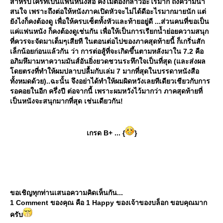
สำหรับใครที่เป็นแฟนหนังสือ คงไม่ต้องกล่าวอะไรมาก ถึงความน่า
สนใจ เพราะถึงต่อให้หนังภาคเปิดหัวจะไม่ได้ดีอะไรมากมายนัก แต่
ังไงก็คงต้องดู เพื่อให้ครบเซ็ตทั้งหัวและท้ายอยู่ดี ...ส่วนคนที่ขอเป็น
ค่แฟนหนัง ก็คงต้องดูเช่นกัน เพื่อให้เป็นการเรียกน้ำย่อยความสนุก
ที่ควรจะจัดมาเต็มๆเสียที ในตอนต่อไปของภาคสุดท้ายนี้ ก็เกริ่นสัก
เล็กน้อยก่อนแล้วกัน ว่า การต่อสู้ที่จะเกิดขึ้นตามหลังมาใน 7.2 คือ
อภิมหึมามหาความมันส์อันยิ่งยวดชวนระทึกใจเป็นที่สุด (และส่งผล
ดยตรงที่ทำให้ผมปลาบปลื้มกับเล่ม 7 มากที่สุดในบรรดาหนังสือ
ทั้งหมดด้วย)..ฉะนั้น จึงอย่าได้ทำให้ผมผิดหวังเลยทีเดียวเชียวกับการ
รอคอยในอีก ครึ่งปี ต่อจากนี้ เพราะผมหวังไว้มากว่า ภาคสุดท้ายที่
เป็นหนังจะสนุกมากที่สุด เช่นเดียวกัน!
เกรด B+ ... {
}
ขอเชิญทุกท่านเสนอความคิดเห็นกัน...
1 Comment ของคุณ คือ 1 Happy ของเจ้าของบล็อก ขอบคุณมาก
ครับ