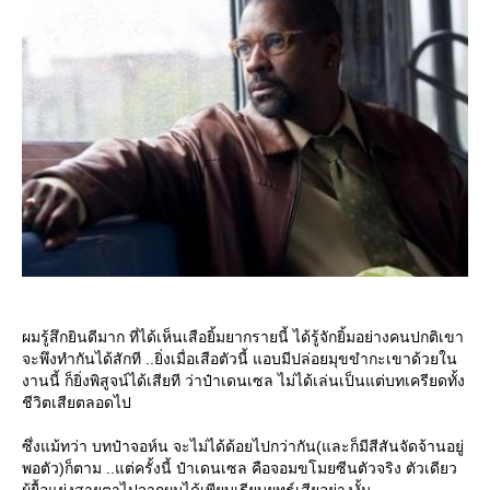
ผมรู้สึกยินดีมาก ที่ได้เห็นเสือยิ้มยากรายนี้ ได้รู้จักยิ้มอย่างคนปกติเขา
จะพึงทำกันได้สักที ..ยิ่งเมื่อเสือตัวนี้ แอบมีปล่อยมุขขำกะเขาด้วยใน
งานนี้ ก็ยิ่งพิสูจน์ได้เสียที ว่าป๋าเดนเซล ไม่ได้เล่นเป็นแต่บทเครียดทั้ง
ชีวิตเสียตลอดไป
ซึ่งแม้ทว่า บทป๋าจอห์น จะไม่ได้ด้อยไปกว่ากัน(และก็มีสีสันจัดจ้านอยู่
พอตัว)ก็ตาม ..แต่ครั้งนี้ ป๋าเดนเซล คือจอมขโมยซีนตัวจริง ตัวเดียว