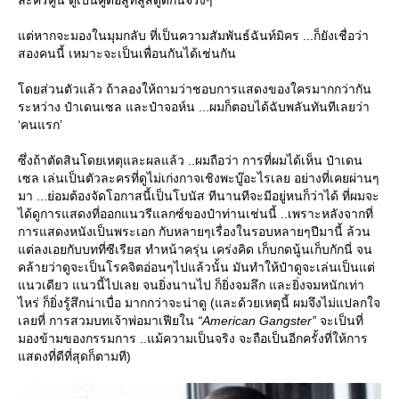
ต่หากจะมองในมุมกลับ ที่เป็นความสัมพันธ์ฉันท์มิคร ...ก็ยังเชื่อว่า
สองคนนี้ เหมาะจะเป็นเพื่อนกันได้เช่นกัน
ดยส่วนตัวแล้ว ถ้าลองให้ถามว่าชอบการแสดงของใครมากกว่ากัน
ระหว่าง ป๋าเดนเซล และป๋าจอห์น ...ผมก็ตอบได้ฉับพลันทันทีเลยว่า
‘คนแรก’
ซึ่งถ้าตัดสินโดยเหตุและผลแล้ว ..ผมถือว่า การที่ผมได้เห็น ป๋าเดน
เซล เล่นเป็นตัวละครที่ดูไม่เก่งกาจเชิงพะบู๊อะไรเลย อย่างที่เคยผ่านๆ
มา ...ย่อมต้องจัดโอกาสนี้เป็นโบนัส ทีนานทีจะมีอยู่หนก็ว่าได้ ที่ผมจะ
ได้ดูการแสดงที่ออกแนวรีแลกซ์ของป๋าท่านเช่นนี้ ..เพราะหลังจากที่
การแสดงหนังเป็นพระเอก กับหลายๆเรื่องในรอบหลายๆปีมานี้ ล้วน
ต่ลงเอยกับบทที่ซีเรียส ทำหน้าครุ่น เคร่งคิด เก็บกดนู้นเก็บกักนี่ จน
คล้ายว่าดูจะเป็นโรคจิตอ่อนๆไปแล้วนั้น มันทำให้ป๋าดูจะเล่นเป็นแต่
นวเดียว แนวนี้ไปเลย จนยิ่งนานไป ก็ยิ่งจมลึก และยิ่งจมหนักเท่า
ไหร่ ก็ยิ่งรู้สึกน่าเบื่อ มากกว่าจะน่าดู (และด้วยเหตุนี้ ผมจึงไม่แปลกใจ
เลยที่ การสวมบทเจ้าพ่อมาเฟียใน
“American Gangster”
จะเป็นที่
มองข้ามของกรรมการ ..แม้ความเป็นจริง จะถือเป็นอีกครั้งที่ให้การ
สดงที่ดีที่สุดก็ตามที)