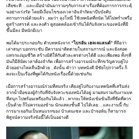
เสียซะที ...และเมื่อนำมันมารวมๆกับการเล่าเรื่องที่ต้องการการกระตุ้
นอย่างเร่งรัด โดยมีเงื่อนไขของเวลาอันจำกัดมาบีบบังคับ
สถานการณ์ด้วยแล้ว ..ผมว่า ลุงโทนี่ ใช้เทคนิคที่ถนัด ได้ไม่พร่ำเพรื่อ
ดูสร้างสรรค์ และลงตัว ดูสอดคล้องเข้ากันได้กับจังหวะของหนังที่มี
ขึ้นมีลง มีหนักมีเบา
พอได้มาประกอบกับ ตัวบทหนังจาก
“ไบรอัน เฮลเจแลนด์”
ที่ถือว่า
เล่าสนุก บอกกระชับ มีความน่าติดตามในสถานการณ์ และยังสอด
ทรกแง่มุมชีวิต สร้างมิติให้กับตัวละครต่างๆได้ดี และเพียงพอ ทั้งๆที่
มันก็มีลิมิตเวลาต้องจำกัด เพื่อการสร้างอารมณ์ระทึกขวัญควบคู่ไป
ด้วยอย่างไหลลื่นอีกด้วย ..ดังนั้น คำว่า บทหนังดี มีชัยไปกว่าครึ่ง ก็
คงจะเป็นเรื่องที่พูดได้กับหนังเรื่องนี้ด้วยเช่นกัน
เมื่อการสร้างอารมณ์ร่วมที่สมจริง เคียงคู่ไปกับงานเทคนิคที่เสริมส่ง
จากน้ำมือของผู้กำกับที่จับจังหวะของหนังได้อยู่ มาผสมรวมกับงานบท
ที่สนุก ไปพร้อมเพรียงกันได้แล้ว ..หากจะให้หนังเข้มข้นถึงที่ขีดที่ควร
เป็นด้วย ก็ไม่ควรมองข้าม นักแสดงชั้นดี ไปได้เลย ...และงานนี้ กับ
การมาเจอกันเป็นหนแรกของ ป๋าเดนเซล และป๋าจอห์น ก็สามารถ
พิสูจน์ความจริงข้อนี้ได้เป็นอย่างดี