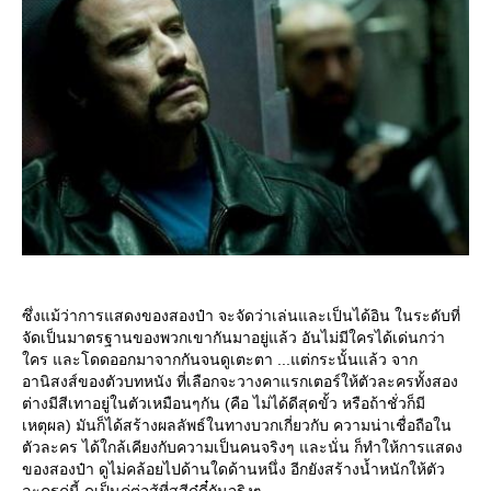
ซึ่งแม้ว่าการแสดงของสองป๋า จะจัดว่าเล่นและเป็นได้อิน ในระดับที่
จัดเป็นมาตรฐานของพวกเขากันมาอยู่แล้ว อันไม่มีใครได้เด่นกว่า
คร และโดดออกมาจากกันจนดูเตะตา ...แต่กระนั้นแล้ว จาก
อานิสงส์ของตัวบทหนัง ที่เลือกจะวางคาแรกเตอร์ให้ตัวละครทั้งสอง
ต่างมีสีเทาอยู่ในตัวเหมือนๆกัน (คือ ไม่ได้ดีสุดขั้ว หรือถ้าชั่วก็มี
เหตุผล) มันก็ได้สร้างผลลัพธ์ในทางบวกเกี่ยวกับ ความน่าเชื่อถือใน
ตัวละคร ได้ใกล้เคียงกับความเป็นคนจริงๆ และนั่น ก็ทำให้การแสดง
ของสองป๋า ดูไม่คล้อยไปด้านใดด้านหนึ่ง อีกยังสร้างน้ำหนักให้ตัว
ละครคู่นี้ ดูเป็นคู่ต่อสู้ที่สูสีดู๋ดี๋กันจริงๆ