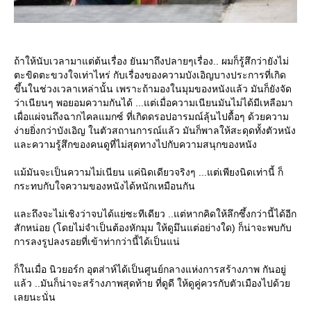
ถ้าให้นับเวลามาแต่ต้นเรื่อง ยันมาถึงปลายๆเรื่อง.. ผมก็รู้สึกว่ายังไม่
ตะขิดตะขวงใจเท่าไหร่ กับเรื่องของความบังเอิญบางประการที่เกิด
ขึ้นในช่วงเวลาเหล่านั้น เพราะถ้ามองในมุมของหนังแล้ว มันก็ยังจัด
ว่าเนียนๆ พอยอมความกันได้ ...แต่เมื่อความเนียนมันไม่ได้มีเหลือมา
เผื่อแผ่จนถึงฉากไคลแมกซ์ ที่เกิดดรอปอารมณ์ลุ้นไปดื้อๆ ด้วยความ
ง่ายยิ่งกว่าบังเอิญ ในตัวสถานการณ์แล้ว มันก็พาลให้สะดุดทั้งตัวหนัง
ละความรู้สึกของคนดูที่ไม่สุดทางไปกับความสนุกของหนัง
ม้มันจะเป็นความไม่เนียน แค่นิดเดียวจริงๆ ...แต่เพียงนิดเท่านี้ ก็
กระทบกับใจความของหนังได้หนักเหมือนกัน
ละถึงจะไม่เชิงว่าจบได้แย่ซะทีเดียว ..แต่หากคิดให้ลึกซึ้งกว่านี้ได้อีก
สักหน่อย (โดยไม่จำเป็นต้องหักมุม ให้ดูมึนแต่อย่างใด) ก็น่าจะพบกับ
การลงรูปลงรอยที่เข้าท่ากว่านี้ได้เป็นแน่
ก็ในเมื่อ นิวยอร์ก อุตส่าห์ได้เป็นศูนย์กลางแห่งการสร้างภาพ กันอยู่
ล้ว ..มันก็น่าจะสร้างภาพสุดท้าย ที่ดูดี ให้ดูคู่ควรกับตัวเมืองไปด้ว
เลยนะนั่น