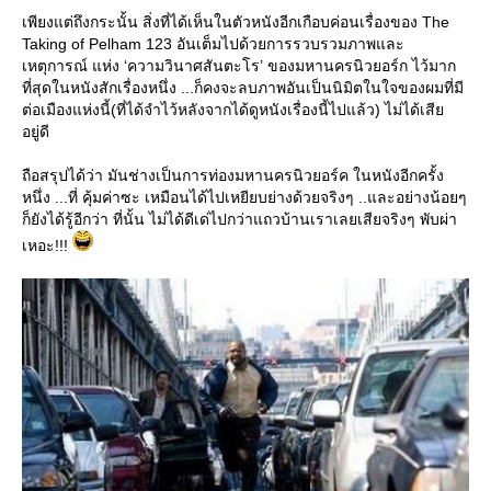
เพียงแต่ถึงกระนั้น สิ่งที่ได้เห็นในตัวหนังอีกเกือบค่อนเรื่องของ The
Taking of Pelham 123 อันเต็มไปด้วยการรวบรวมภาพและ
เหตุการณ์ แห่ง ‘ความวินาศสันตะโร’ ของมหานครนิวยอร์ก ไว้มาก
ที่สุดในหนังสักเรื่องหนึ่ง ...ก็คงจะลบภาพอันเป็นนิมิตในใจของผมที่มี
ต่อเมืองแห่งนี้(ที่ได้จำไว้หลังจากได้ดูหนังเรื่องนี้ไปแล้ว) ไม่ได้เสี
อยู่ดี
ถือสรุปได้ว่า มันช่างเป็นการท่องมหานครนิวยอร์ค ในหนังอีกครั้ง
หนึ่ง ...ที่ คุ้มค่าซะ เหมือนได้ไปเหยียบย่างด้วยจริงๆ ..และอย่างน้อยๆ
ก็ยังได้รู้อีกว่า ที่นั้น ไม่ได้ดีเด่ไปกว่าแถวบ้านเราเลยเสียจริงๆ พับผ่า
เหอะ!!!