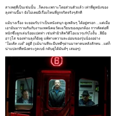
สาเหตุที่เป็นเช่นนั้น ..ก็คงจะเพราะโดยส่วนตัวแล้ว เท่าที่ดูหนังของ
ลุงท่านนี้มา ยังไม่เคยมีเรื่องไหนที่ถูกจริตจริงๆสักที
ม้บางเรื่อง จะยอมรับว่าเป็นหนังสนุก ดูเพลินๆ ได้อยู่หรอก ...แต่เมื่อ
เอามันมารวมกันกับงานเทคนิคฉวัดเฉวียนของมุมกล้อง การตัดต่อที่
หนักซึ่งลูกเล่นร้อยแปดท่า เช่นทำมิวสิควิดีโอแนวๆเก๋ๆไงงั้น ..ฝีมือ
อาวุโส ของท่านลุงก็ยังดู แพ้ทางความละอ่อนของรุ่นน้องอย่าง
“ไมเคิล เบย์”
อยู่ดี (แม้นานทีจะมีบทดีๆผ่านมาหาคนหลังสักหน ..แต่ก็
น่าแปลกที่หนังตระกูลเบย์ กลับดูได้มันส์ๆ เสมอๆ)