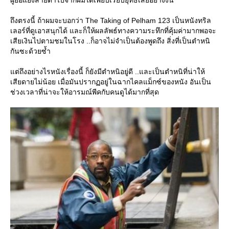
ผู้ยื้อแย่งสายตาไปจากผมได้เพียบเรียบยุทธ์เสียอย่างงั้น
ถึงตรงนี้ ถ้าผมจะบอกว่า The Taking of Pelham 123 เป็นหนังทริล
เลอร์ที่ดูเอาสนุกได้ และก็ให้ผลลัพธ์ทางความระทึกที่คุ้มค่ามากพอจะ
เสียเงินไปตามชมในโรง ..ก็อาจไม่จำเป็นต้องพูดถึง สิ่งที่เป็นตำหนิ
กันซะด้วยซ้ำ
ต่ถึงอย่างไรหนังเรื่องนี้ ก็ยังมีตำหนิอยู่ดี ..และเป็นตำหนิที่น่าให้
เสียดายไม่น้อย เมื่อมันปรากฏอยู่ในฉากไคลแม็กซ์ของหนัง อันเป็น
ช่วงเวลาที่น่าจะให้อารมณ์พีคกับคนดูได้มากที่สุด