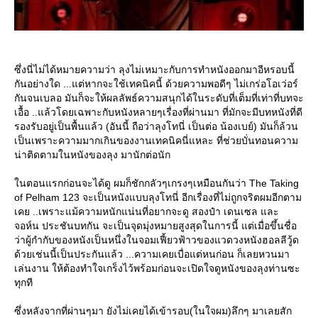
ซึ่งนี่ไม่ได้หมายความว่า ลุงไม่เหมาะกับการทำหนังออกมาอีหรอบนี้
กันอย่างใด ...แต่หากจะใช้เทคนิคนี้ ด้วยความพอดีๆ ไม่เกร่อโอเว่อร์
กันจนเบลอ มันก็จะให้ผลลัพธ์ความสนุกได้ในระดับที่เต็มที่เท่าที่บทจะ
เอื้อ ..แล้วโดยเฉพาะกับหนังหลายๆเรื่องที่ผ่านมา ที่มักจะมีบทหนังที่ดี
รองรับอยู่เป็นพื้นแล้ว (อันนี้ ถือว่าลุงโทนี่ เป็นต่อ น้องเบย์) มันก็ล้วน
เป็นเพราะความมากเกินของงานเทคนิคนี่แหละ ที่ช่วยบั่นทอนความ
น่าติดตามในหนังของลุง มานักต่อนัก
นตอนแรกก่อนจะได้ดู ผมก็ชักกลัวๆเกรงๆเหมือนกันว่า The Taking
of Pelham 123 จะเป็นหนังแบบลุงโทนี่ อีกเรื่องที่ไม่ถูกจริตผมอีกตาม
เคย ..เพราะแม้ความหนักแน่นที่อยากจะดู สองป๋า เดนเซล และ
จอห์น ประชันบทกัน จะเป็นจุดมุ่งหมายสูงสุดในการนี้ แต่เมื่อขึ้นชื่อ
ว่าผู้กำกับของหนังเป็นหนึ่งในจอมเฟี้ยวฟ้าวของแวดวงหนังฮอลลีวู้ด
ด้วยเช่นนี้เป็นประกันแล้ว ...ความเคยเบื่อแต่หนก่อน ก็เลยหวนมา
เล่นงาน ให้ต้องทำใจเกร็งไว้พร้อมก่อนจะเปิดใจดูหนังของลุงท่านซะ
ทุกที
ซึ่งหลังจากที่ผ่านๆมา ยังไม่เคยได้เข้ารอบ(ในใจผม)ลึกๆ มาเลยสัก