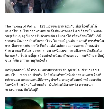
The Taking of Pelham 123 ..อาจจะมาพร้อมกับเนื้อเรื่องที่ไม่ได้
ปลกใหม่อะไรนักสำหรับหนังแอ๊คชั่น-ทริลเลอร์ สักเรื่องหนึ่ง ที่มักจะ
วนๆเวียนๆ อยู่กับ การจับตัวประกัน เรียกค่าไถ่ เพื่อหวังจะให้เป็นวิธี
รวยทางลัดง่ายๆสำหรับเหล่าโจร โดยจะมีลูกเล่น สถานที่ การดำเนิน
การ ที่แตกต่างกันออกไปก็แล้วแต่สไตล์และความฉลาดล้ำของตัว
ร้าย หากแต่ถึงโจร จะพยายามมาเหนือเมฆ เก่งเหนือเทพ สักเพียงใด
ก็ตามแล้ว ในท้ายที่สุด เมื่อหนังดำเนินมาถึงตอนจบ ..คนที่มักจะเป็นผู้
ชนะ ก็คือ ธรรมะ อยู่วันยังค่ำ
ต่ที่พูดอย่างนี้ ก็ใช่ว่า จะหมายความว่า มันดูน่าเบื่อ เข้าข่ายจำเจ
เสมอไป ...หากเอาเข้าจริง ถ้ายังมีคนทำหนังที่เก่งกาจ คนเล่าเรื่องที่
หลักแหลม และคนเล่นที่มีภาพดูน่าเชื่อ มาอยู่พร้อมหน้าพร้อมตากัน
นหนังเรื่องเดียวกันด้วยแล้ว ..มันก็ย่อมให้คาดหวัง ความ(น่า
จะ)สนุก ของมันได้อยู่ดี