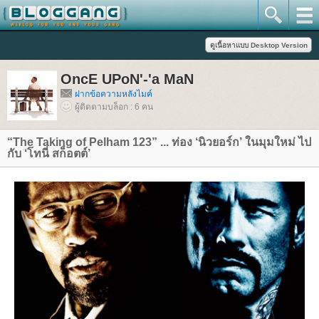
OncE UPoN'-'a MaN
ฝากข้อความหลังไมค์
ผู้ติดตามบล็อก : 6 คน
“The Taking of Pelham 123” ... ท่อง ‘นิวยอร์ก’ ในมุมใหม่ ไป
กับ ‘โทนี่ สก็อตต์’