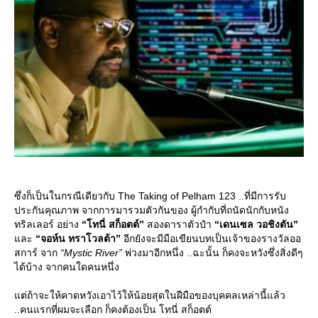
ซึ่งก็เป็นในกรณีเดียวกับ The Taking of Pelham 123 ..ที่มีการรับ
ประกันคุณภาพ จากการมารวมตัวกันของ ผู้กำกับที่ถนัดนักกับหนัง
ทริลเลอร์ อย่าง
“โทนี่ สก็อตต์”
สองดาราตัวป๋า
“เดนเซล วอชิงตัน”
ละ
“จอห์น ทราโวลต้า”
อีกยังจะมีมือเขียนบทเป็นเจ้าของรางวัลออ
สการ์ จาก
“Mystic River”
พ่วงมาอีกหนึ่ง ..ฉะนั้น ก็คงจะหวังซึ่งสิ่งดีๆ
ได้บ้าง จากคนใดคนหนึ่ง
ต่ถ้าจะให้คาดหวังเอาไว้ให้น้อยสุดในฝืมือของบุคคลเหล่านี้แล้ว
..คนแรกที่ผมจะเลือก ก็คงต้องเป็น โทนี่ สก็อตต์