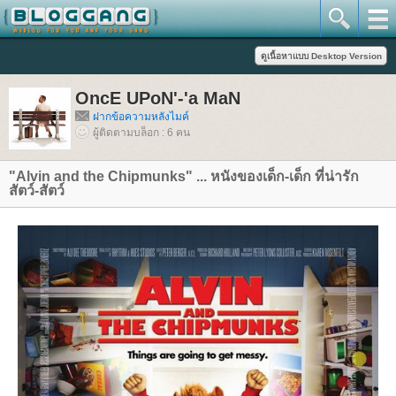
OncE UPoN'-'a MaN
ฝากข้อความหลังไมค์
ผู้ติดตามบล็อก : 6 คน
"Alvin and the Chipmunks" ... หนังของเด็ก-เด็ก ที่น่ารัก
สัตว์-สัตว์