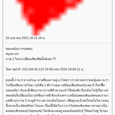
10 เมษายน 2551 16:31:16 น.
ชอบหนังมากๆเลยค่ะ
สนุกมากๆ
ภาค 2 ไม่น่าเปลี่ยนเสียงชิพมั้งค์เลย TT
ดย: tad IP: 223.204.50.123 30 มีนาคม 2554 20:00:12 น.
ตอนนี้ ภาค 3 มาแล้วนะ ฉายที่อเมกาอยู่ มาไทยราวๆ ปลายมกราคมนู้นน่ะ จะว่า
ไปเรื่องเสียงภาคไทย เวอร์ชั่น 1 ดีกว่าเยอะ เหมือนเสียงต้นฉบับเลย ถ้าใครซื้อ
ผ่นแท้มา มันจะมีเสียงภาษาเกาหลีด้วย แนะนำให้ลองฟัง ถึงแม้จะไม่รู้เรื่อง แต่
เพลงมันก็เปลี่ยนเป็นเวอร์ชั่นเกาหลี ฟังแล้วเพราะเหมือนเพลงเดิมแต่คนละภาษา
ต่ที่แน่ๆ ภาค 3 น่าดูม๊ากก อยากจะบินไปเมกา เพื่อดูและนี่ อดใจรอไม่ไหว ตอน
นี้กลายเป็น MunkFan ไปและ เรื่องนี้เปิดใจเราจากไม่ชอบฟังเพลง กลายมาเป็น
คนชอบฟังเพลง(Chipmunk) ใครยังมะเคยดู คอมเม้น(หนักๆ) ให้ลองไปดู รับรอง