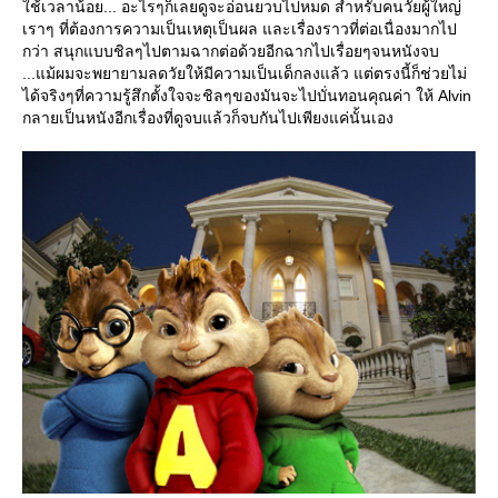
ช้เวลาน้อย... อะไรๆก็เลยดูจะอ่อนยวบไปหมด สำหรับคนวัยผู้ใหญ่
เราๆ ที่ต้องการความเป็นเหตุเป็นผล และเรื่องราวที่ต่อเนื่องมากไป
กว่า สนุกแบบชิลๆไปตามฉากต่อด้วยอีกฉากไปเรื่อยๆจนหนังจบ
...แม้ผมจะพยายามลดวัยให้มีความเป็นเด็กลงแล้ว แต่ตรงนี้ก็ช่วยไม่
ได้จริงๆที่ความรู้สึกตั้งใจจะชิลๆของมันจะไปบั่นทอนคุณค่า ให้ Alvin
กลายเป็นหนังอีกเรื่องที่ดูจบแล้วก็จบกันไปเพียงแค่นั้นเอง