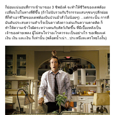
ก็ย่อมแน่นอนที่การเข้ามาของ 3 ชิพมังค์ จะทำให้ชีวิตของเดฟต้อง
เปลี่ยนไปในทางที่ดีขึ้น (ถ้าไม่นับรวมกับวีรกรรมแสบๆซนๆปลีกย่อ
ที่ก็ทำเอาชีวิตของเดฟต้องปั่นป่วนมั่วสั่วไม่น้อยๆ) ...แต่กระนั้น การที่
มันดันประสบความสำเร็จเป็นดาวดังดาวเด่นเกินความคาดคิด ก็
ทำให้ความเข้าใจผิดระหว่างคนกับสัตว์เกิดขึ้น ที่มีเบื้องหลังเป็น
เจ้าของค่ายเพลง ผู้ไม่สนใจว่าอะไรควรจะเป็นอย่างไร ขอเพียงแค่
เงิน เงิน และเงิน ก็เท่านั้น (พล็อตน้ำเน่า...ประหนึ่งละครไทยไงงั้น)