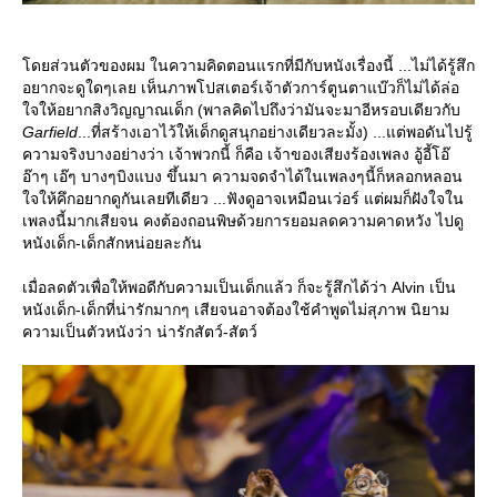
ดยส่วนตัวของผม ในความคิดตอนแรกที่มีกับหนังเรื่องนี้ ...ไม่ได้รู้สึก
อยากจะดูใดๆเลย เห็นภาพโปสเตอร์เจ้าตัวการ์ตูนตาแบ๊วก็ไม่ได้ล่อ
จให้อยากสิงวิญญาณเด็ก (พาลคิดไปถึงว่ามันจะมาอีหรอบเดียวกับ
Garfield
...ที่สร้างเอาไว้ให้เด็กดูสนุกอย่างเดียวละมั้ง) ...แต่พอดันไปรู้
ความจริงบางอย่างว่า เจ้าพวกนี้ ก็คือ เจ้าของเสียงร้องเพลง อู้อี้โอ๊
อ๊าๆ เอ๊ๆ บางๆบิงแบง ขึ้นมา ความจดจำได้ในเพลงๆนี้ก็หลอกหลอน
จให้คึกอยากดูกันเลยทีเดียว ...ฟังดูอาจเหมือนเว่อร์ แต่ผมก็ฝังใจใน
เพลงนี้มากเสียจน คงต้องถอนพิษด้วยการยอมลดความคาดหวัง ไปดู
หนังเด็ก-เด็กสักหน่อยละกัน
เมื่อลดตัวเพื่อให้พอดีกับความเป็นเด็กแล้ว ก็จะรู้สึกได้ว่า Alvin เป็น
หนังเด็ก-เด็กที่น่ารักมากๆ เสียจนอาจต้องใช้คำพูดไม่สุภาพ นิยาม
ความเป็นตัวหนังว่า น่ารักสัตว์-สัตว์