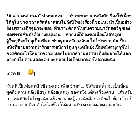
"Alvin and the Chipmunks" ...ถ้าอยากจะหาหนังสักเรื่องให้เด็กๆ
ได้ดูในช่วงเวลาคริสต์มาสยันไปถึงปีใหม่ เรื่องนี้ขอแนะนำเป็นอย่าง
ิ่ง เพราะเด็กๆน่าจะชอบ หัวเราะคิกคักไปกับความน่ารักสัตว์ๆ ของ
พลพรรคชิพมังค์อย่างแน่นอน ...หากแต่ก็ต้องขอเตือนไปยังคุณๆ
ผู้ใหญ่ที่จะไปดูเป็นเพื่อน ช่วยจูนลดวัยลงด้วย ไม่ใช่เพราะมันเป็น
หนังที่ขายความน่ารักอารมณ์การ์ตูนๆ แต่มันยังเป็นหนังสนุกๆที่ไม่
ควรคิดอะไรให้มากความ นอกไปจากความหรรษาที่หยิบฉวยได้แตก
ต่างกันไปตามแต่ละคน จะปล่อยใจเด็กมากน้อยไปตามหนัง
เกรด B
... {
}
ส่วนที่เป็นฟอนท์สี เขียว-แดง เพิ่มเข้ามา... ซึ่งที่เน้นนั้นจะเป็นที่ผม
พูดถึง ส่วน ดูดี(เขียว)-ดูด้อย(แดง) ของหนังแต่ละเรื่องครับ ...สำหรับ
บางคนที่ยังไม่ได้ดูหนัง แล้วอยากจะรู้ว่าหนังมีอะไรดีอะไรด้อยบ้าง ก็
อ่านเอาจากที่ผมทำไฮไลท์ไว้ก็ได้เลยครับ ตามแต่สะดวกละกัน