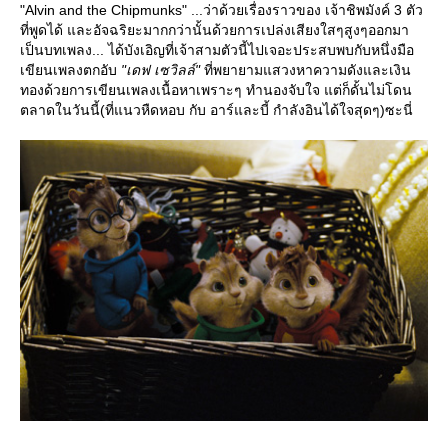
"Alvin and the Chipmunks" ...ว่าด้วยเรื่องราวของ เจ้าชิพมังค์ 3 ตัว
ที่พูดได้ และอัจฉริยะมากกว่านั้นด้วยการเปล่งเสียงใสๆสูงๆออกมา
เป็นบทเพลง... ได้บังเอิญที่เจ้าสามตัวนี้ไปเจอะประสบพบกับหนึ่งมือ
เขียนเพลงตกอับ
"เดฟ เซวิลล์"
ที่พยายามแสวงหาความดังและเงิน
ทองด้วยการเขียนเพลงเนื้อหาเพราะๆ ทำนองจับใจ แต่ก็ดั้นไม่โดน
ตลาดในวันนี้(ที่แนวหืดหอบ กับ อาร์และบี้ กำลังอินได้ใจสุดๆ)ซะนี่