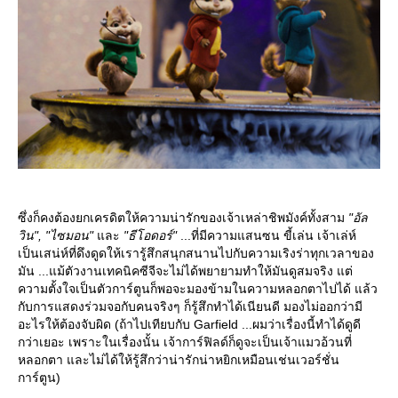
ซึ่งก็คงต้องยกเครดิตให้ความน่ารักของเจ้าเหล่าชิพมังค์ทั้งสาม
"อัล
วิน", "ไซมอน"
ละ
"ธีโอดอร์"
...ที่มีความแสนซน ขี้เล่น เจ้าเล่ห์
เป็นเสน่ห์ที่ดึงดูดให้เรารู้สึกสนุกสนานไปกับความเริงร่าทุกเวลาของ
มัน ...แม้ตัวงานเทคนิคซีจีจะไม่ได้พยายามทำให้มันดูสมจริง แต่
ความตั้งใจเป็นตัวการ์ตูนก็พอจะมองข้ามในความหลอกตาไปได้ แล้ว
กับการแสดงร่วมจอกับคนจริงๆ ก็รู้สึกทำได้เนียนดี มองไม่ออกว่ามี
อะไรให้ต้องจับผิด (ถ้าไปเทียบกับ Garfield ...ผมว่าเรื่องนี้ทำได้ดูดี
กว่าเยอะ เพราะในเรื่องนั้น เจ้าการ์ฟิลด์ก็ดูจะเป็นเจ้าแมวอ้วนที่
หลอกตา และไม่ได้ให้รู้สึกว่าน่ารักน่าหยิกเหมือนเช่นเวอร์ชั่น
การ์ตูน)