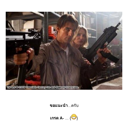
ขอแนะนำ
...ครับ
เกรด A-
... {
}