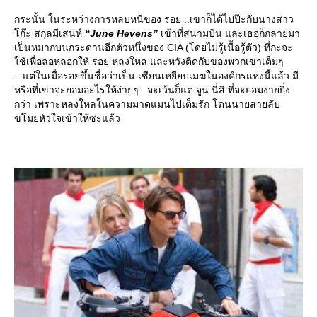
กระนั้น ในระหว่างการหลบหนีของ รอย ..เขาก็ได้ไปป๊ะกับนางสาว
ก๊ะ สกุลมีเสน่ห์
“June Hevens”
เข้าที่สนามบิน และเธอก็กลายมา
เป็นหมากบนกระดานอีกตัวหนึ่งของ CIA (โดยไม่รู้เนื้อรู้ตัว) ที่กะจะ
ช้เพื่อล่อหลอกให้ รอย หลงใหล และหวังติดกับของพวกเขาเต็มๆ
...แต่ในเมื่อรอยขึ้นชื่อว่าเป็น เซียนเหยียบเมฆในองค์กรแห่งนี้แล้ว มี
หรือที่เขาจะยอมอะไรให้ง่ายๆ ..จะเว้นก็แต่ จูน นี่สิ ที่จะยอมง่ายยิ่ง
กว่า เพราะหลงใหลในความมาดแมนไปเต็มรัก โดนนายสายลับ
ขโมยหัวใจเข้าให้ซะแล้ว