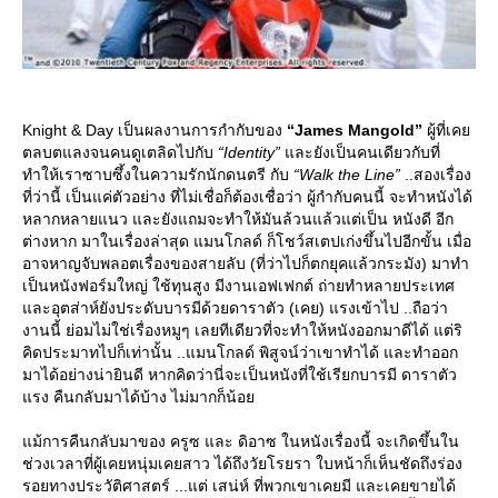
Knight & Day เป็นผลงานการกำกับของ
“James Mangold”
ผู้ที่เค
ตลบตแลงจนคนดูเตลิดไปกับ
“Identity”
ละยังเป็นคนเดียวกับที่
ทำให้เราซาบซึ้งในความรักนักดนตรี กับ
“Walk the Line”
..สองเรื่อง
ที่ว่านี้ เป็นแค่ตัวอย่าง ที่ไม่เชื่อก็ต้องเชื่อว่า ผู้กำกับคนนี้ จะทำหนังได้
หลากหลายแนว และยังแถมจะทำให้มันล้วนแล้วแต่เป็น หนังดี อีก
ต่างหาก มาในเรื่องล่าสุด แมนโกลด์ ก็โชว์สเตปเก่งขึ้นไปอีกขั้น เมื่อ
อาจหาญจับพลอตเรื่องของสายลับ (ที่ว่าไปก็ตกยุคแล้วกระมัง) มาทำ
เป็นหนังฟอร์มใหญ่ ใช้ทุนสูง มีงานเอฟเฟกต์ ถ่ายทำหลายประเทศ
ละอุตส่าห์ยังประดับบารมีด้วยดาราตัว (เคย) แรงเข้าไป ..ถือว่า
งานนี้ ย่อมไม่ใช่เรื่องหมูๆ เลยทีเดียวที่จะทำให้หนังออกมาดีได้ แต่ริ
คิดประมาทไปก็เท่านั้น ..แมนโกลด์ พิสูจน์ว่าเขาทำได้ และทำออก
มาได้อย่างน่ายินดี หากคิดว่านี่จะเป็นหนังที่ใช้เรียกบารมี ดาราตัว
รง คืนกลับมาได้บ้าง ไม่มากก็น้อ
ม้การคืนกลับมาของ ครูซ และ ดิอาซ ในหนังเรื่องนี้ จะเกิดขึ้นใน
ช่วงเวลาที่ผู้เคยหนุ่มเคยสาว ได้ถึงวัยโรยรา ใบหน้าก็เห็นชัดถึงร่อง
รอยทางประวัติศาสตร์ ...แต่ เสน่ห์ ที่พวกเขาเคยมี และเคยขายได้