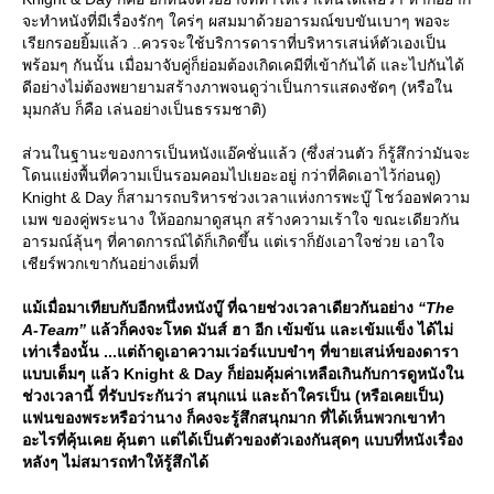
จะทำหนังที่มีเรื่องรักๆ ใคร่ๆ ผสมมาด้วยอารมณ์ขบขันเบาๆ พอจะ
เรียกรอยยิ้มแล้ว ..ควรจะใช้บริการดาราที่บริหารเสน่ห์ตัวเองเป็น
พร้อมๆ กันนั้น เมื่อมาจับคู่ก็ย่อมต้องเกิดเคมีที่เข้ากันได้ และไปกันได้
ดีอย่างไม่ต้องพยายามสร้างภาพจนดูว่าเป็นการแสดงชัดๆ (หรือใน
มุมกลับ ก็คือ เล่นอย่างเป็นธรรมชาติ)
ส่วนในฐานะของการเป็นหนังแอ๊คชั่นแล้ว (ซึ่งส่วนตัว ก็รู้สึกว่ามันจะ
ดนแย่งพื้นที่ความเป็นรอมคอมไปเยอะอยู่ กว่าที่คิดเอาไว้ก่อนดู)
Knight & Day ก็สามารถบริหารช่วงเวลาแห่งการพะบู๊ โชว์ออฟความ
เมพ ของคู่พระนาง ให้ออกมาดูสนุก สร้างความเร้าใจ ขณะเดียวกัน
อารมณ์ลุ้นๆ ที่คาดการณ์ได้ก็เกิดขึ้น แต่เราก็ยังเอาใจช่วย เอาใจ
เชียร์พวกเขากันอย่างเต็มที่
ม้เมื่อมาเทียบกับอีกหนึ่งหนังบู๊ ที่ฉายช่วงเวลาเดียวกันอย่าง
“The
A-Team”
ล้วก็คงจะโหด มันส์ ฮา อีก เข้มข้น และเข้มแข็ง ได้ไม่
เท่าเรื่องนั้น ...แต่ถ้าดูเอาความเว่อร์แบบขำๆ ที่ขายเสน่ห์ของดารา
บบเต็มๆ แล้ว Knight & Day ก็ย่อมคุ้มค่าเหลือเกินกับการดูหนังใน
ช่วงเวลานี้ ที่รับประกันว่า สนุกแน่ และถ้าใครเป็น (หรือเคยเป็น)
ฟนของพระหรือว่านาง ก็คงจะรู้สึกสนุกมาก ที่ได้เห็นพวกเขาทำ
อะไรที่คุ้นเคย คุ้นตา แต่ได้เป็นตัวของตัวเองกันสุดๆ แบบที่หนังเรื่อง
หลังๆ ไม่สมารถทำให้รู้สึกได้