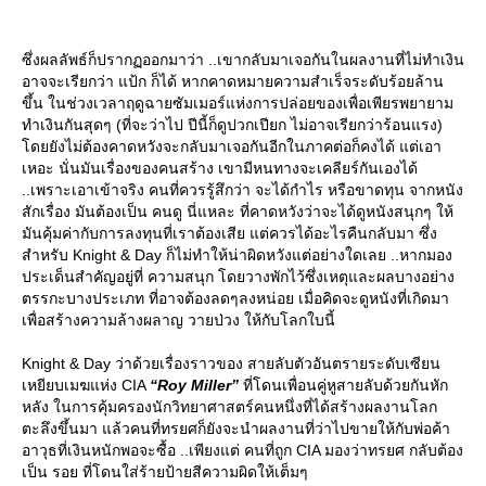
ซึ่งผลลัพธ์ก็ปรากฏออกมาว่า ..เขากลับมาเจอกันในผลงานที่ไม่ทำเงิน
อาจจะเรียกว่า แป้ก ก็ได้ หากคาดหมายความสำเร็จระดับร้อยล้าน
ขึ้น ในช่วงเวลาฤดูฉายซัมเมอร์แห่งการปล่อยของเพื่อเพียรพยายาม
ทำเงินกันสุดๆ (ที่จะว่าไป ปีนี้ก็ดูปวกเปียก ไม่อาจเรียกว่าร้อนแรง)
ดยยังไม่ต้องคาดหวังจะกลับมาเจอกันอีกในภาคต่อก็คงได้ แต่เอา
เหอะ นั่นมันเรื่องของคนสร้าง เขามีหนทางจะเคลียร์กันเองได้
..เพราะเอาเข้าจริง คนที่ควรรู้สึกว่า จะได้กำไร หรือขาดทุน จากหนัง
สักเรื่อง มันต้องเป็น คนดู นี่แหละ ที่คาดหวังว่าจะได้ดูหนังสนุกๆ ให้
มันคุ้มค่ากับการลงทุนที่เราต้องเสีย แต่ควรได้อะไรคืนกลับมา ซึ่ง
สำหรับ Knight & Day ก็ไม่ทำให้น่าผิดหวังแต่อย่างใดเลย ..หากมอง
ประเด็นสำคัญอยู่ที่ ความสนุก โดยวางพักไว้ซึ่งเหตุและผลบางอย่าง
ตรรกะบางประเภท ที่อาจต้องลดๆลงหน่อย เมื่อคิดจะดูหนังที่เกิดมา
เพื่อสร้างความล้างผลาญ วายป่วง ให้กับโลกใบนี้
Knight & Day ว่าด้วยเรื่องราวของ สายลับตัวอันตรายระดับเซียน
เหยียบเมฆแห่ง CIA
“Roy Miller”
ที่โดนเพื่อนคู่หูสายลับด้วยกันหัก
หลัง ในการคุ้มครองนักวิทยาศาสตร์คนหนึ่งที่ได้สร้างผลงานโลก
ตะลึงขึ้นมา แล้วคนที่ทรยศก็ยังจะนำผลงานที่ว่าไปขายให้กับพ่อค้า
อาวุธที่เงินหนักพอจะซื้อ ..เพียงแต่ คนที่ถูก CIA มองว่าทรยศ กลับต้อง
เป็น รอย ที่โดนใส่ร้ายป้ายสีความผิดให้เต็มๆ