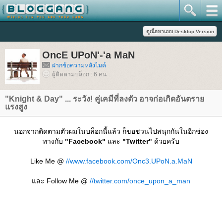
OncE UPoN'-'a MaN
ฝากข้อความหลังไมค์
ผู้ติดตามบล็อก : 6 คน
"Knight & Day" ... ระวัง! คู่เคมีที่ลงตัว อาจก่อเกิดอันตรา
รงสูง
นอกจากติดตามตัวผมในบล็อกนี้แล้ว ก็ขอชวนไปสนุกกันในอีกช่อง
ทางกับ
"Facebook"
ละ
"Twitter"
ด้วยครับ
Like Me @
//www.facebook.com/Onc3.UPoN.a.MaN
ละ Follow Me @
//twitter.com/once_upon_a_man