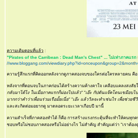
ความเดิมตอนที่แล้ว
:
"Pirates of the Carribean : Dead Man's Chest" ... ไม่เท่าภาคแรก แต
//www.bloggang.com/viewdiary.php?id=onceupon&group=2&mont
ความรู้สึกแรกที่คิดออกหลังจากดูภาคสองจบของใครต่อใครหลายคน คือ 
หลังจากที่ตอนจบในภาคก่อนได้สร้างความค้างคาใจ เคลือบแคลงสงสัยในอะ
กลับมาได้ไง ในเมื่อภาคแรกก็ม่องไปแล้ว"
"เอ๊ะ กัปตันแจ๊คโดนเขมือบไป
มากกว่าคำว่าเพื่อนร่วมเรือมั้ยเนี่ย"
"เอ๊ะ แล้ววิลจะทำเช่นไร เพื่อช่วยชีว
ละสะกิดต่อมอยากดู มาตลอดระยะเวลาเกือบปี มานี้
ความสำเร็จที่ภาคสองทำได้ ก็คือ การสร้างแรงกระตุ้นที่จะทำให้คนทุกคนท
ชอบหรือไม่ชอบภาคสองหรือไม่อย่างไร ไม่สำคัญ สำคัญแต่ว่า "เราต้องด