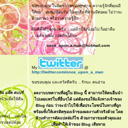
ขอขอบคุณ ในมิตรภาพของทุกท่าน ความรู้จักที่คุณมี
ห้ผม ...ผมขอน้อมรับ ในทุกสิ่ง ที่ท่านมีต่อผม ไม่ว่าจะ
ด้วยภาษา หรือว่าความรู้สึก
ินดีที่ได้รู้จักนะครับ ...แต่ถ้านี่ยังน้อยไป ก็อย่าลืม
...เมล์ของผม แอดกันได้นะ
once_upon.a.man@hotmail.com
My
@
http://twitter.com/once_upon_a_man
ขอขอบคุณ และสวัสดีครับ ...รักนะ คนอ่าน
ตัน แจ๊ค สแปร์
ผลงานบทความที่อยู่ใน Blog นี้ สามารถให้คนอื่นนำ
ยนำแจ๊คให้คืน
ไปเผยแพร่ในที่อื่นๆได้ แต่ต้องขอให้แจ้งทางเจ้าของ
Blog ก่อน ว่าจะนำไปใช้เพื่อประโยชน์ในทางที่ถูก
พร้อมทั้งให้เครดิตของเจ้าของผลงานตัวจริงด้วย โด
หละ) ...แต่เป็น
ห้ามทำการดัดแปลงแก้ไข ด้วยภาษาของตัวคุณเอง
องการปลดปล่อ
เพื่อทำให้เจ้าของ Blog เสียหา