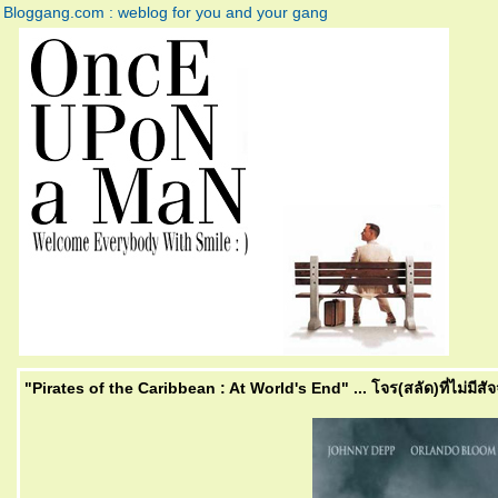
Bloggang.com : weblog for you and your gang
"Pirates of the Caribbean : At World's End" ... โจร(สลัด)ที่ไม่มีส