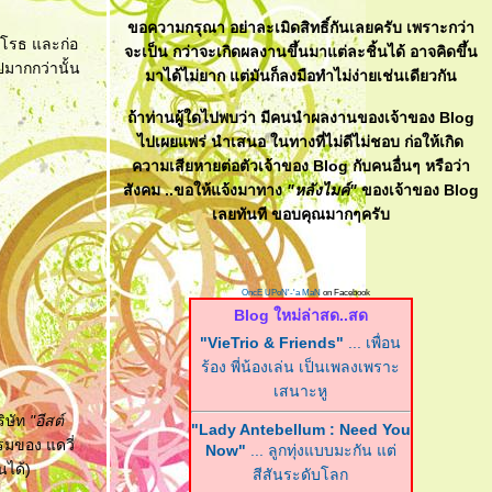
ขอความกรุณา อย่าละเมิดสิทธิ์กันเลยครับ เพราะกว่า
พิโรธ และก่อ
จะเป็น กว่าจะเกิดผลงานขึ้นมาแต่ละชิ้นได้ อาจคิดขึ้น
ปมากกว่านั้น
มาได้ไม่ยาก แต่มันก็ลงมือทำไม่ง่ายเช่นเดียวกัน
ถ้าท่านผู้ใดไปพบว่า มีคนนำผลงานของเจ้าของ Blog
ไปเผยแพร่ นำเสนอ ในทางที่ไม่ดีไม่ชอบ ก่อให้เกิด
ความเสียหายต่อตัวเจ้าของ Blog กับคนอื่นๆ หรือว่า
สังคม ..ขอให้แจ้งมาทาง
"หลังไมค์"
ของเจ้าของ Blog
เลยทันที ขอบคุณมากๆครับ
OncE UPoN'-'a MaN
on Facebook
Blog ใหม่ล่าสด..สด
"VieTrio & Friends"
... เพื่อน
ร้อง พี่น้องเล่น เป็นเพลงเพราะ
เสนาะหู
ริษัท
"อีสต์
"Lady Antebellum : Need You
มของ แดวี่
Now"
... ลูกทุ่งแบบมะกัน แต่
นได้)
สีสันระดับโลก