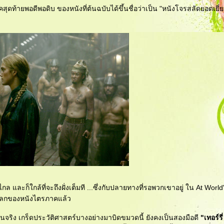
ดท้ายพอดีพอดิบ ของหนังที่ต้นฉบับได้ขึ้นชื่อว่าเป็น "หนังโจรสลัดยอดเย
กล และก็ใกล้ที่จะถึงฝั่งเต็มที ...ซึ่งกับปลายทางที่รอพวกเขาอยู่ ใน At World's
อบโลกของหนังไตรภาคแล้ว
นจริง เกร็ดประวัติศาสตร์บางอย่างมาบิดขมวดนี้ ยังคงเป็นสองมือดี
"เทอร์ร