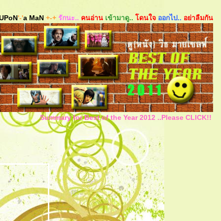
UPoN
'-'
a MaN
+-+
รักนะ..
คนอ่าน
เข้ามาดู..
ดนใจ
ออกไป..
อย่าลืมกัน
Summary for Best of the Year 2012 ..Please CLICK!!