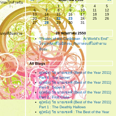
ำบากอะไรสำหรับ
เหลืออะไรจะเสีย!
1
2
3
4
5
6
7
8
9
10
11
12
"ห้องตรงข้าม หัวใจตรงกัน"
...
13
14
15
16
17
18
19
(หนังสั้น)แบบตัวเต็ม ที่ไม่มีอะไร
20
21
22
23
24
25
26
27
28
29
30
31
มากมาย แต่ก็ยังมีความจริงใจ!
28 พฤษภาคม 2550
มทุ่งที่อันตรา
"ห้องตรงข้าม หัวใจตรงกัน"
...
"Pirates of the Caribbean : At World's End" ...
กับตัวอย่างน้ำจิ้ม ของหนังสั้นที่
จร(สลัด)ที่ไม่มีสัจจะ กับภาคจบที่ไม่ทำตาม
คงจะมีอะไรๆอยู่ในนั้น
สัจจะ
"อินทรีแดง"
... สมศักดิ์ศรีที่ได้
กลับมา ..วีรบุรุษที่หนังไท
All Blogs
ต้องการ!
ดู{หนัง} วิธ มายเซลฟ์ {Best of the Year 2011}
"ชั่วฟ้าดินสลาย"
... เมื่อคำ “รัก”
Part 4 : Top Secret
มีค่าเท่าคำว่า “ร้าย” คงทำลายคน
ดู{หนัง} วิธ มายเซลฟ์ {Best of the Year 2011}
Part 3 : Super 8
ทั้งหลายให้วายวอด
ดู{หนัง} วิธ มายเซลฟ์ {Best of the Year 2011}
"Resident Evil : Afterlife"
...
Part 2 : First Class
สงครามยังไม่จบ ยังต้องนับศพ
ดู{หนัง} วิธ มายเซลฟ์ {Best of the Year 2011}
Part 1 : The Deathly Hallows
ซอมบี้จนเบื่อกันไปข้าง!!
ดู{หนัง} วิธ มายเซลฟ์ : The Best of the Year