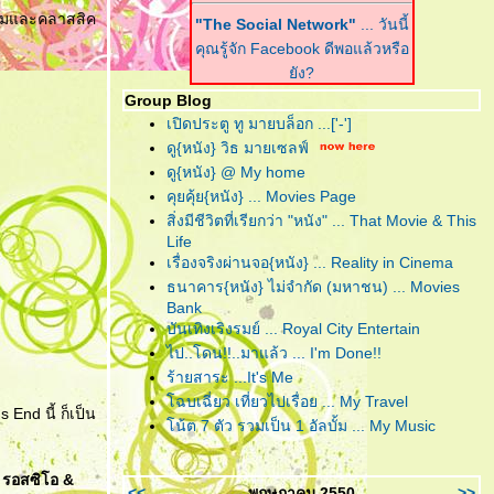
ี่ยมและคลาสสิค
"The Social Network"
... วันนี้
คุณรู้จัก Facebook ดีพอแล้วหรือ
ัง?
Group Blog
"Harry Potter and the Deathly
เปิดประตู ทู มายบล็อก ...['-']
Hallows : Part I"
... ฉันต้องเปิด
ดู{หนัง} วิธ มายเซลฟ์
เพื่อจะปิด!
ดู{หนัง} @ My home
คุยคุ้ย{หนัง} ... Movies Page
"Scrubb : Kid"
... คำตอบของ
สิ่งมีชีวิตที่เรียกว่า "หนัง" ... That Movie & This
เพลงอินดี้ที่ฟังง่าย อยู่ในอัลบั้มนี้
Life
ล้ว
เรื่องจริงผ่านจอ{หนัง} ... Reality in Cinema
ธนาคาร{หนัง} ไม่จำกัด (มหาชน) ... Movies
"Due Date"
... รวมกันเราต้องอยู่
Bank
(กรุณา)อย่าทิ้งตูเป็นอันขาด!!?
บันเทิงเริงรมย์ ... Royal City Entertain
"B.o.B. Presents: The
ไป..โดน!!..มาแล้ว ... I'm Done!!
Adventures of Bobby Ray"
...
ร้ายสาระ ...It's Me
อาจเป็นฮิปฮอปหน้าใหม่ แต่ไม่ขอ
ฉบเฉี่ยว เที่ยวไปเรื่อย ... My Travel
 End นี้ ก็เป็น
ึดติดความฮิป
น้ต 7 ตัว รวมเป็น 1 อัลบั้ม ... My Music
"RED"
... โตอย่างสมวัย แก่อย่าง
ี่ รอสซิโอ &
มีคุณภาพ และจงระห่ำอย่างไม่
<<
พฤษภาคม 2550
>>