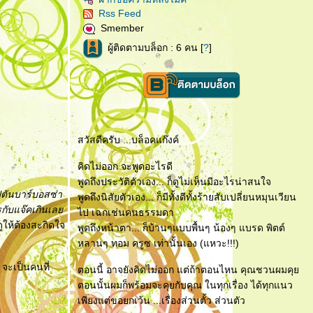
Rss Feed
Smember
ผู้ติดตามบล็อก : 6 คน [
?
]
สวัสดีครับ ...บล็อคแก๊งค์
คิดไม่ออก จะพูดอะไรดี
พูดถึงประวัติตัวเอง... ก็ดูไม่เห็นมีอะไรน่าสนใจ
ัปตันบาร์บอสซ่า
พูดถึงนิสัยตัวเอง... ก็มีทั้งดีทั้งร้ายสับเปลี่ยนหมุนเวียน
รกับแจ๊คเกินเล
ไป เฉกเช่นคนธรรมดา
ให้ต้องสะกิดใจ
พูดถึงหน้าตา... ก็บ้านๆแบบพื้นๆ น้องๆ แบรด พิตต์
หลานๆ ทอม ครูซ เท่านั้นเอง (แหวะ!!!)
 จะเป็นคนที่
ตอนนี้ อาจยังคิดไม่ออก แต่ถ้าตอนไหน คุณชวนผมคุ
ตอนนั้นผมก็พร้อมจะคุยกับคุณ ในทุกเรื่อง ได้ทุกแนว
เพียงแต่ขอยกเว้น ...เรื่องส่วนตั้ว ส่วนตัว