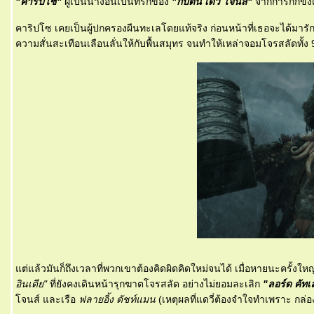
"คาริปโซ"
ผู้เป็นนางอันเป็นที่รักของ
"กัปตัน เดวี่ โจนส์"
จากการกักขัง
คาริปโซ เคยเป็นผู้ปกครองผืนทะเลโดยแท้จริง ก่อนหน้าที่เธอจะได้มารักกั
ความสั่นสะเทือนเลือนลั่นให้กับพื้นสมุทร จนทำให้เหล่าจอมโจรสลัดทั้ง
ต่แล้วมันก็ถึงเวลาที่พวกเขาต้องคิดผิดคิดใหม่จนได้ เมื่อหายนะครั้งให
อินเดีย"
ที่ยังคงเดินหน้ารุกฆาตโจรสลัด อย่างไม่ยอมละเลิก
"ลอร์ด คัทเล
จนส์ และเรือ
ฟลายอิ้ง ดัชท์แมน
(เหตุผลที่แดวี่ต้องจำใจทำเพราะ กล่อง