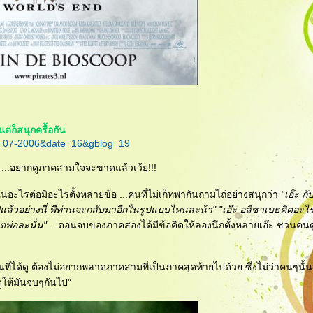
่ก็สนุกครื้อกัน
h=07-2006&date=16&gblog=19
...อยากดูภาคสามใจจะขาดแล้วเว้ย!!!
ไรต่อมิอะไรตั้งหลายข้อ ...คนที่ไม่เก็ทพากันถามไถ่อย่างสนุกว่า
"เอ๊ะ ก
แล้วอย่างนี่ พี่ท่านจะกลับมาอีกในรูปแบบไหนละน้า"
"เอ๊ะ อลิซาเบธคิดอะไ
ิตพ่อละนั่น"
...ตอนจบของภาคสองได้มีข้อคิดให้ลองนึกตั้งหลายเอ๊ะ ชวนคนดู
ี่ได้ดู ต้องไม่อยากพลาดภาคสามที่เป็นภาคสุดท้ายไปด้วย ซึ่งไม่ว่าคนๆนั้น
ูให้มันจบๆกันไป"