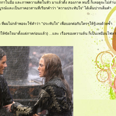
ปากกาในมือ และภาพความคิดในหัว มาแล้วตั้ง สองภาค หนนี้ ก็เลยดูจะไม่ล
ริบูรณ์และเป็นภาคอวสานที่เรียกคำว่า "ความประทับใจ" ได้เต็มปากเต็มคำ
n ที่ผมไม่กล้าพอจะใช้คำว่า "ประทับใจ" เพื่อบอกต่อกับใครๆให้รู้เลยด้วยซ้ำ
ให้ขัดใจมาตั้งแต่ภาคก่อนแล้ว) ...และ เรื่องของความล้น ก็เป็นเหมือนไฟลา