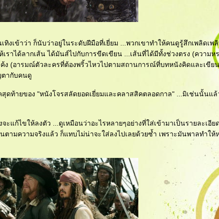
ิงเข้าว่า ก็นับว่าอยู่ในระดับฝีมือที่เยี่ยม ...พวกเขาทำให้คนดูรู้สึกเพลิดเพ
ห้เราได้ลากเส้น ได้มันส์ไปกับการขีดเขียน ...เส้นที่ได้มีทั้งช่วงตรง (ควา
ง (อารมณ์ตัวละครที่ต้องพริ้วไหวไปตามสถานการณ์ที่บทหนังคิดและเขียนไว
ญตากับคนดู
งภาคสุดท้ายของ "หนังโจรสลัดยอดเยี่ยมและคลาสสิคตลอดกาล" ...มิเช่นนั้นแล้
นทางจะแก้ไขให้ลงตัว ...ดูเหมือนว่าอะไรหลายๆอย่างที่ใส่เข้ามาเป็นรายละเอีย
องเห็นตามความจริงแล้ว ก็แทบไม่น่าจะใส่ลงไปเลยด้วยซ้ำ เพราะมันพาลทำให้หน