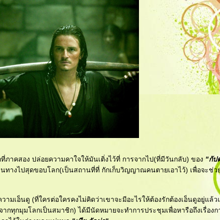
กที่ภาคสอง ปล่อยความคาใจให้มันเติ่งไว้ที่ การจากไป(ที่มีวันกลับ) ของ
"กัป
ดินทางไปสุดขอบโลก(เป็นสถานที่ที่ กักเก็บวิญญาณคนตายเอาไว้) เพื่อจะช่ว
เอ็นดู (ที่ใครต่อใครคงไม่คิดว่าเขาจะมีอะไรให้ต้องรักต้องเอ็นดูอยู่แล้วแ
ัดจากทุกมุมโลกเป็นสมาชิก) ได้มีนัดหมายจะทำการประชุมเพื่อหารือถึงเรื่