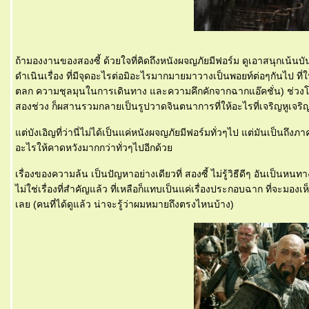
ถ้ามองงานของสองซี้ ด้วยใจที่คิดถึงหนังผจญภัยมีฟอร์ม ดูเอาสนุกเน้นบันเท
ดำเนินเรื่อง ที่มีจุดอะไรต่อมิอะไรมากมายมาวางเป็นพอยท์ต่อๆกันไป ที่ใ
ตลก ความชุลมุนในการเดินทาง และความคึกคักจากฉากแอ๊คชั่น) ช่วงโค้
สองช่วง ก็ผสานรวมกลายเป็นรูปวาดจินตนาการที่ให้อะไรที่เจริญหูเจริ
ต่บังเอิญที่ว่านี่ไม่ได้เป็นแค่หนังผจญภัยมีฟอร์มทั่วๆไป แต่มันเป็นถึ
อะไรให้คาดหวังมากกว่าทั่วๆไปอีกด้ว
เรื่องของความล้น เป็นปัญหาอย่างเดียวที่ สองซี้ ไม่รู้วิธีดีๆ อันเป็นห
ไม่ใช่เรื่องที่สำคัญแล้ว ที่เหลือก็แทบเป็นแค่เรื่องประกอบฉาก ที่จะม
เลย (คนที่ได้ดูแล้ว น่าจะรู้ว่าผมหมายถึงตรงไหนบ้าง)