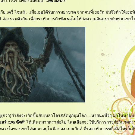
เอาไว้ในร่างของแม่หมอ
"เทีย ดัลม่า"
บ เดวี่ โจนส์ ...เมื่อเธอได้รับการหย่าขาด จากคนที่เธอรัก มันจึงทำให้เธอ
 9 ต้องรวมตัวกัน เพื่อกระทำการกักขังเธอไม่ให้ก่อความอันตรายกับพวกเขาไ
ญ่(กว่า)กำลังจะเกิดขึ้นกับเหล่าโจรสลัดทุกมุมโลก ...หายนะที่ว่า มาในนามบ
อร์ เบกเก๊ตต์"
ได้เดินหมากตราต่อไป โดยเลือกจะใช้บริการการก่อวินาศกรร
ดวงใจของเขาได้ตกมาอยู่ในมือของ เบกเก๊ตต์ ที่รอจะทำการขยี้เมื่อไหร่ก็เป็