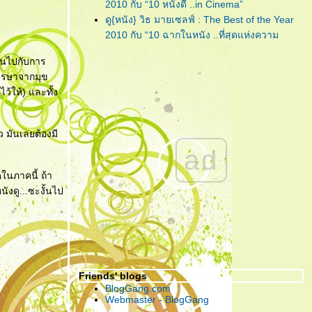
"Lula : Twist"
... เพลงฟังชวน
2010 กับ “10 หนังดี ..in Cinema”
เพลิน จากคนเพลินๆ ที่ชื่อ 'ลุลา'
ดู{หนัง} วิธ มายเซลฟ์ : The Best of the Year
2010 กับ “10 ฉากในหนัง ..ที่สุดแห่งความ
"Piranha 3D"
... กัดกระจุย เลือด
ประทับใจ”
กระจาย สามมิติกระเจิง!!!
ลินไปกับการ
ดู{หนัง} วิธ มายเซลฟ์ : The Best of the Year
มหรรษาจากมุข
2010 กับ “การแสดง ..ที่สุดแห่งความประทับใจ”
"CHARICE"
... เพชรน้ำงามเม็ด
้ให้) และทั้ง
ดู{หนัง} วิธ มายเซลฟ์ : The Best of the Year
เล็กแห่ง ‘เอเชีย’ ที่คู่ควรกับการ
2010 กับ “10 หนังดี ..in My Home”
เจียระไนโดย ‘อเมริกา’
ดู{หนัง} วิธ มายเซลฟ์ : The Best of the Year
ว มันเลยต้องมี
2010 กับ “5 หนังไม่สนุก ให้อยากลืม เป็นที่สุด”
"กวน มึน โฮ"
... ความรัก อาจแพ้
ad
"The Social Network" ... วันนี้ คุณรู้จัก
บ้างอะไรบ้าง แต่ ความ ‘เห็นแก่
Facebook ดีพอแล้วหรือยัง?
ตัว’ เอาชนะได้ทุกสิ่ง!
ดในภาคนี้ ถ้า
"Harry Potter and the Deathly Hallows : Part
ังดู...ซะงั้นไป
I" ... ฉันต้องเปิด เพื่อจะปิด!
"Due Date" ... รวมกันเราต้องอยู่ (กรุณา)อย่าทิ้ง
ตูเป็นอันขาด!!?
"RED" ... โตอย่างสมวัย แก่อย่างมีคุณภาพ และ
จงระห่ำอย่างไม่เหลืออะไรจะเสีย!
Friends' blogs
"อินทรีแดง" ... สมศักดิ์ศรีที่ได้กลับมา ..วีรบุรุษที่
BlogGang.com
หนังไทยต้องการ!
Webmaster - BlogGang
"ชั่วฟ้าดินสลาย" ... เมื่อคำ “รัก” มีค่าเท่าคำว่า