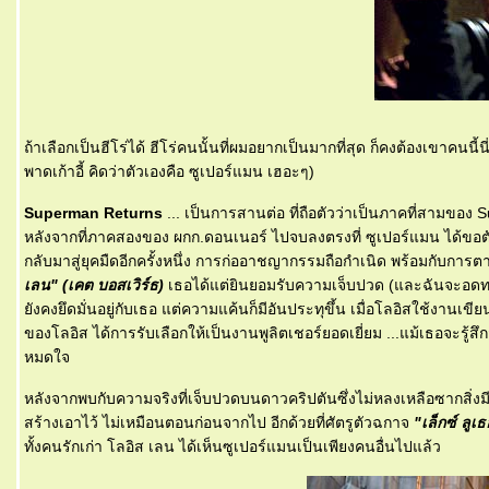
ถ้าเลือกเป็นฮีโร่ได้ ฮีโร่คนนั้นที่ผมอยากเป็นมากที่สุด ก็คงต้องเขาคนน
พาดเก้าอี้ คิดว่าตัวเองคือ ซูเปอร์แมน เฮอะๆ)
Superman Returns
... เป็นการสานต่อ ที่ถือตัวว่าเป็นภาคที่สามของ
หลังจากที่ภาคสองของ ผกก.ดอนเนอร์ ไปจบลงตรงที่ ซูเปอร์แมน ได้ขอตั
กลับมาสู่ยุคมืดอีกครั้งหนึ่ง การก่ออาชญากรรมถือกำเนิด พร้อมกับการ
เลน" (เคต บอสเวิร์ธ)
เธอได้แต่ยินยอมรับความเจ็บปวด (และฉันจะอดทนแม
ังคงยึดมั่นอยู่กับเธอ แต่ความแค้นก็มีอันประทุขึ้น เมื่อโลอิสใช้งา
ของโลอิส ได้การรับเลือกให้เป็นงานพูลิตเชอร์ยอดเยี่ยม ...แม้เธอจะรู้สึก
หมดใจ
หลังจากพบกับความจริงที่เจ็บปวดบนดาวคริปตันซึ่งไม่หลงเหลือซากสิ่งม
สร้างเอาไว้ ไม่เหมือนตอนก่อนจากไป อีกด้วยที่ศัตรูตัวฉกาจ
"เล็กซ์ ลูเธ
ทั้งคนรักเก่า โลอิส เลน ได้เห็นซูเปอร์แมนเป็นเพียงคนอื่นไปแล้ว