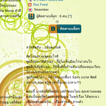
เนิดก่อนที่จะมี
Rss Feed
งใหญ่บนแผง
Smember
the Movie ทำดี
ดตามมาแต่ครั้ง
ผู้ติดตามบล็อก : 6 คน [
?
]
สวัสดีครับ ...บล็อคแก๊งค์
คิดไม่ออก จะพูดอะไรดี
พูดถึงประวัติตัวเอง... ก็ดูไม่เห็นมีอะไรน่าสนใจ
พูดถึงนิสัยตัวเอง... ก็มีทั้งดีทั้งร้ายสับเปลี่ยนหมุนเวียน
ไป เฉกเช่นคนธรรมดา
พูดถึงหน้าตา... ก็บ้านๆแบบพื้นๆ น้องๆ แบรด พิตต์
หลานๆ ทอม ครูซ เท่านั้นเอง (แหวะ!!!)
ตอนนี้ อาจยังคิดไม่ออก แต่ถ้าตอนไหน คุณชวนผมคุ
ตอนนั้นผมก็พร้อมจะคุยกับคุณ ในทุกเรื่อง ได้ทุกแนว
อ่านเท่านั้นเอง
เพียงแต่ขอยกเว้น ...เรื่องส่วนตั้ว ส่วนตัว
ยอยู่ แต่ก็ต้อง