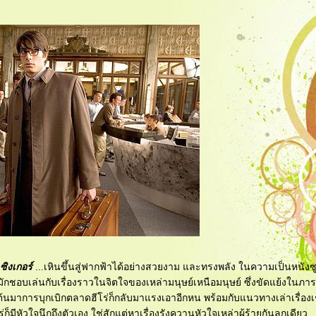
ซิงเกอร์
...เหินขึ้นสู่ฟากฟ้าได้อย่างสวยงาม และทรงพลัง ในความเป็นหนังซูเป
ญ่ มักชอบเล่นกับเรื่องราวในจิตใจของเหล่ามนุษย์เหนือมนุษย์ ซึ่งขัดแย้งในภา
้นมาการบุกเบิกตลาดฮีโร่ก็กลับมาแรงเอาอีกหน พร้อมกับแนวทางเล่าเรื่องเช่น
็มีหัวใจนึกถึงตัวเอง ใช่สักแต่หาเรื่องรังควานหัวใจเหล่าผู้ร้ายกันลูกเดียว .