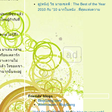
"Lula : Twist"
... เพลงฟังชวน
ดู{หนัง} วิธ มายเซลฟ์ : The Best of the Year
เพลิน จากคนเพลินๆ ที่ชื่อ 'ลุลา'
2010 กับ “10 ฉากในหนัง ..ที่สุดแห่งความ
่ของพี่ซุป แล้ว
ประทับใจ”
"Piranha 3D"
... กัดกระจุย เลือด
โดยผู้กำกับที่
ดู{หนัง} วิธ มายเซลฟ์ : The Best of the Year
กระจาย สามมิติกระเจิง!!!
2010 กับ “การแสดง ..ที่สุดแห่งความประทับใจ”
"CHARICE"
... เพชรน้ำงามเม็ด
ดู{หนัง} วิธ มายเซลฟ์ : The Best of the Year
งจะไม่รู้สึก
เล็กแห่ง ‘เอเชีย’ ที่คู่ควรกับการ
2010 กับ “10 หนังดี ..in My Home”
เจียระไนโดย ‘อเมริกา’
ดู{หนัง} วิธ มายเซลฟ์ : The Best of the Year
2010 กับ “5 หนังไม่สนุก ให้อยากลืม เป็นที่สุด”
มน มาเล่น กลา
ad
"กวน มึน โฮ"
... ความรัก อาจแพ้
"The Social Network" ... วันนี้ คุณรู้จัก
 หรือจะคลาร์ก
บ้างอะไรบ้าง แต่ ความ ‘เห็นแก่
Facebook ดีพอแล้วหรือยัง?
พราะความไม่
ตัว’ เอาชนะได้ทุกสิ่ง!
"Harry Potter and the Deathly Hallows : Part
ๆแล้ว ใจของเขา
I" ... ฉันต้องเปิด เพื่อจะปิด!
าฉากนั้นจะอยู่
"Due Date" ... รวมกันเราต้องอยู่ (กรุณา)อย่าทิ้ง
ตูเป็นอันขาด!!?
"RED" ... โตอย่างสมวัย แก่อย่างมีคุณภาพ และ
จงระห่ำอย่างไม่เหลืออะไรจะเสีย!
Friends' blogs
"อินทรีแดง" ... สมศักดิ์ศรีที่ได้กลับมา ..วีรบุรุษที่
BlogGang.com
หนังไทยต้องการ!
Webmaster - BlogGang
"ชั่วฟ้าดินสลาย" ... เมื่อคำ “รัก” มีค่าเท่าคำว่า