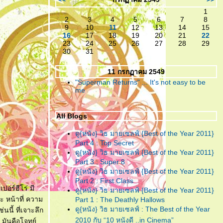
เหลืออะไรจะเสีย!
1
2
3
4
5
6
7
8
"ห้องตรงข้าม หัวใจตรงกัน"
...
9
10
11
12
13
14
15
(หนังสั้น)แบบตัวเต็ม ที่ไม่มีอะไร
16
17
18
19
20
21
22
23
24
25
26
27
28
29
มากมาย แต่ก็ยังมีความจริงใจ!
30
31
"ห้องตรงข้าม หัวใจตรงกัน"
...
11 กรกฏาคม 2549
กับตัวอย่างน้ำจิ้ม ของหนังสั้นที่
"Superman Returns" ... It's not easy to be
คงจะมีอะไรๆอยู่ในนั้น
me
"อินทรีแดง"
... สมศักดิ์ศรีที่ได้
All Blogs
กลับมา ..วีรบุรุษที่หนังไท
ต้องการ!
ดู{หนัง} วิธ มายเซลฟ์ {Best of the Year 2011}
Part 4 : Top Secret
"ชั่วฟ้าดินสลาย"
... เมื่อคำ “รัก”
ดู{หนัง} วิธ มายเซลฟ์ {Best of the Year 2011}
มีค่าเท่าคำว่า “ร้าย” คงทำลายคน
Part 3 : Super 8
ทั้งหลายให้วายวอด
ดู{หนัง} วิธ มายเซลฟ์ {Best of the Year 2011}
Part 2 : First Class
"Resident Evil : Afterlife"
...
อร์ฮีโร่ มี
ดู{หนัง} วิธ มายเซลฟ์ {Best of the Year 2011}
สงครามยังไม่จบ ยังต้องนับศพ
ระ หน้าที่ ความ
Part 1 : The Deathly Hallows
ซอมบี้จนเบื่อกันไปข้าง!!
ดู{หนัง} วิธ มายเซลฟ์ : The Best of the Year
นี้ ที่เจาะลึก
2010 กับ “10 หนังดี ..in Cinema”
..มันคือโจทย์