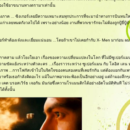
ป ต้องใช้ยาขนานทางดรามาเท่านั้น
ั้งสองภาค ... ซิงเกอร์เลยมีความเหมาะสมทุกประการที่จะมานำทางการบินหนใหม
นเก่าเลยหมดกังวลไปได้ เพราะอย่างน้อย งานที่พวกเขารักจะไม่ต้องถูกปู้ยี่ปู้ยำ
เกอร์ทำต้องเจ๋งและเยี่ยมแน่นอน ...โดยถ้าเขาไม่เคยกำกับ X- Men มาก่อน ผมค
างภาคสาม แล้วโยงใยเอา เรื่องของความเปลี่ยนแปลงในโลก ที่ไม่มีซูเปอร์แ
ความขัดแย้งระหว่างตัวละคร ...เรื่องราวระหว่าง ซูเปอร์แมน กับ โลอิส เลน
พันธภาพ ...การโฟกัสเข้าไปในจิตใจของคนสองคนที่เคยรักกัน แต่ต้องแยกกันเ
เขาหรือเธอกำลังคิดอะไร แม้ในภาพอาจจะฟ้องเป็นอีกอย่างอยู่ แต่ถ้ามองลึก
เคต บรอสเวิร์ธ เจอกัน มันก่อซึ่งความโรแมนติกได้อย่างอัตโนมัติทันที ไม่ว่
ทั้งนั้น