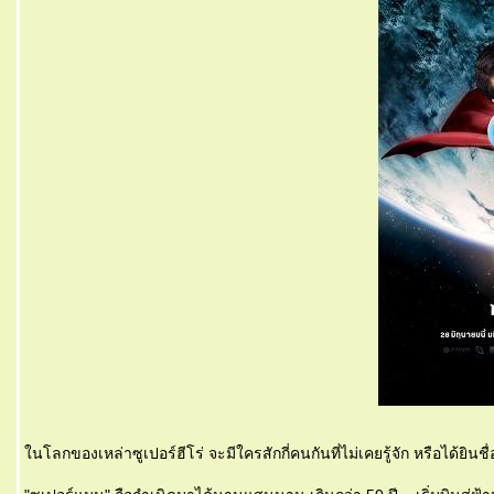
นโลกของเหล่าซูเปอร์ฮีโร่ จะมีใครสักกี่คนกันที่ไม่เคยรู้จัก หรือได้ยินช