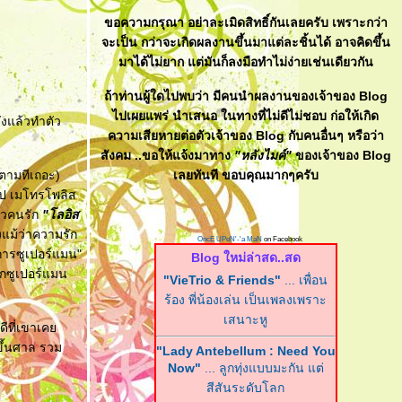
ขอความกรุณา อย่าละเมิดสิทธิ์กันเลยครับ เพราะกว่า
จะเป็น กว่าจะเกิดผลงานขึ้นมาแต่ละชิ้นได้ อาจคิดขึ้น
มาได้ไม่ยาก แต่มันก็ลงมือทำไม่ง่ายเช่นเดียวกัน
ถ้าท่านผู้ใดไปพบว่า มีคนนำผลงานของเจ้าของ Blog
ไปเผยแพร่ นำเสนอ ในทางที่ไม่ดีไม่ชอบ ก่อให้เกิด
ลังแล้วทำตัว
ความเสียหายต่อตัวเจ้าของ Blog กับคนอื่นๆ หรือว่า
สังคม ..ขอให้แจ้งมาทาง
"หลังไมค์"
ของเจ้าของ Blog
็ตามทีเถอะ)
เลยทันที ขอบคุณมากๆครับ
ไป เมโทรโพลิส
สาวคนรัก
"โลอิส
งแม้ว่าความรัก
OncE UPoN'-'a MaN
on Facebook
งการซูเปอร์แมน"
Blog ใหม่ล่าสด..สด
รักซูเปอร์แมน
"VieTrio & Friends"
... เพื่อน
ร้อง พี่น้องเล่น เป็นเพลงเพราะ
เสนาะหู
ดีที่เขาเค
ขึ้นศาล รวม
"Lady Antebellum : Need You
Now"
... ลูกทุ่งแบบมะกัน แต่
สีสันระดับโลก