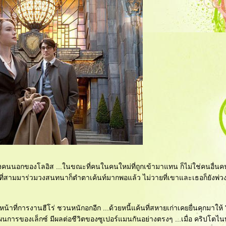
ยงคนนอกของโลอิส ...ในขณะที่คนในคนใหม่ที่ถูกเข้ามาแทน ก็ไม่ใช่คนอื่
ีมือที่สามมาร่วมวงสนทนาก็ตำตาเค้นท์มากพอแล้ว ไม่วายที่เขาและเธอก็ยังพ่ว
าที่การงานฮีโร่ ชวนหนักอกอีก ...ด้วยหนี้แค้นที่สหายเก่าเคยยื่นคุกมาให้ "เ
ผนการของเล็กซ์ มีผลต่อชีวิตของซูเปอร์แมนกันอย่างตรงๆ ...เมื่อ คริปโตไนท์ ส