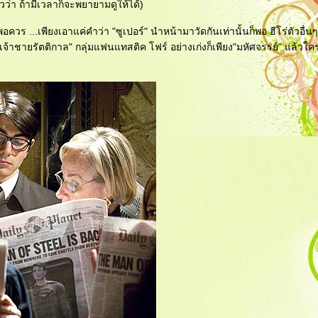
ล้วว่า ถ้ามีเวลาก็จะพยายามดูให้ได้)
าพอควร ...เพียงเอาแค่คำว่า "ซูเปอร์" นำหน้ามาวัดกันเท่านั้นก็พอ ฮีโร่ตัวอื
"เจ้าชายรัตติกาล" กลุ่มแฟนแทสติค โฟร์ อย่างเก่งก็เพียง"มหัศจรรย์" แล้วใค