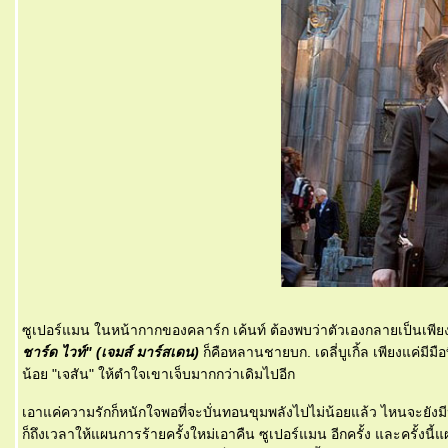
ซูเปอร์แมน ในหน้ากากของคลาร์ก เค้นท์ ต้องพบว่าตัวเองกลายเป็นเพี
ชาร์ด ไวท์" (เจมส์ มาร์สเดน)
ก็คือหลานชายบก. เดลี่บูเกิ้ล เพียงแค่ม
น้อย "เจสัน" ให้ตำใจเขาเจ็บมากกว่าเดิมไปอีก
เอาแค่ความรักก็หนักใจพอที่จะบั่นทอนขุมพลังไปไม่น้อยแล้ว ไหนจะยังมีหน้
ก็ถึงเวลาให้แผนการร้ายครั้งใหม่เอาคืน ซูเปอร์แมน อีกครั้ง และครั้งนี้แ