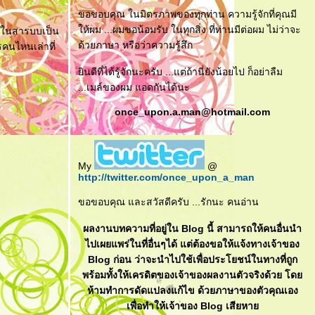
ขอขอบคุณ ในมิตรภาพของทุกท่าน ความรู้จักที่คุณมี
ห้ผม ...ผมขอน้อมรับ ในทุกสิ่ง ที่ท่านมีต่อผม ไม่ว่าจะ
่นๆในสารบบเป็น
ด้วยภาษา หรือว่าความรู้สึก
รคนไหนเล่าที่
ินดีที่ได้รู้จักนะครับ ...แต่ถ้านี่ยังน้อยไป ก็อย่าลืม
...เมล์ของผม แอดกันได้นะ
once_upon.a.man@hotmail.com
My
@
http://twitter.com/once_upon_a_man
ขอขอบคุณ และสวัสดีครับ ...รักนะ คนอ่าน
ผลงานบทความที่อยู่ใน Blog นี้ สามารถให้คนอื่นนำ
ไปเผยแพร่ในที่อื่นๆได้ แต่ต้องขอให้แจ้งทางเจ้าของ
Blog ก่อน ว่าจะนำไปใช้เพื่อประโยชน์ในทางที่ถูก
พร้อมทั้งให้เครดิตของเจ้าของผลงานตัวจริงด้วย โด
ห้ามทำการดัดแปลงแก้ไข ด้วยภาษาของตัวคุณเอง
เพื่อทำให้เจ้าของ Blog เสียหา