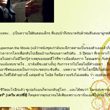
ี้นี่แหละ... (เป็นความใฝ่ฝันตอนเด็กๆ ที่แอบบ้าถึงขนาดจับผ้าห่มสีแดงมาผูกห
 Superman the Movie (แม้ว่าหนังชุดเก่ามันจะมีภาคสามเป็นของตัวเองแล้วก
วลาจากโลกเพื่อกลับไปเยี่ยมบ้านเกิดบนดาวคริปตัน ...5 ปีต่อมา ที่เขาจาก
ตายไปอย่างไม่มีใครรู้สาเหตุของยอดฮีโร่ที่ชาวเมืองต้องการ โดยเฉพาะ กับ
้แทบขาดใจ ...ปาล์มมี่ซะอย่างงั้น) กับการจากไปโดยไม่มีคำเอ่ยลา ...ถึ
นเขียนอาชีพของเธอเป็นการประชดประชันคืน ...บทความ "ทำไมโลกนี้ถึงไม่ต้อ
สะใจที่ได้ทำอย่างนี้ แต่สุดท้าย โลอิส ก็หนีความจริงไม่เคยพ้น ว่า เธอยังคง
ีชีวิตอะไรอีกแล้ว ซูเปอร์แมนก็หวนกลับสู่โลก ...และได้พบว่า โลกแห่งความ
อร์" (เควิน สเปซี่ย์)
ก็หลุดจากคุกเอาจนได้เพียงเพราะเขานั่นเองที่ไม่ยอมไป