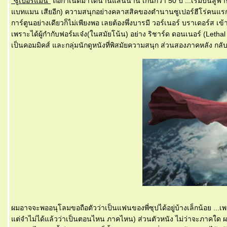
"ซูเปอร์แมน"
ถือกำเนิดมาได้นานแสนนาน เกินกว่า 50 ปี ...เริ่มบินสู่ฟ้า
บทแมน เสียอีก) ความสนุกอย่างคลาสสิคของตำนานซูเปอร์ฮีโร่คนแรก
การ์ตูนอย่างเดียวก็ไม่เพียงพอ เลยต้องพึ่งบารมี วอร์เนอร์ บราเดอร์
เพราะได้ผู้กำกับฟอร์มเจ๋ง(ในสมัยโน้น) อย่าง ริชาร์ด ดอนเนอร์ (Leth
เป็นคอมมิคส์ และกลุ่มนักดูหนังที่พิสมัยความสนุก ส่วนสองภาคหลัง กล
ผมอาจจะพออนุโลมขอถือตัวว่าเป็นแฟนของพี่ซุปได้อยู่บ้างเล็กน้อย ...เพร
ต่จำไม่ได้แล้วว่าเป็นตอนไหน ภาคไหน) ส่วนตัวหนัง ไม่ว่าจะภาคใด ผมก็ไม่เ