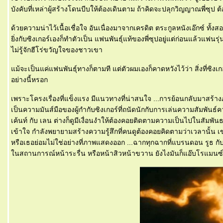
บังคับที่เหล่าผู้สร้างโดนบีบให้ต้องเดินตาม ถ้าคิดจะปลุกวิญญาณพี่ซุ
ด้วยความน่าไว้เนื้อเชื่อใจ อันเนื่องมาจากเครดิต ตระกูลหนังเอ๊กซ์ ท
ิ่งกับซิงเกอร์เองก็ทำตัวเป็น แฟนพันธุ์แท้ของพี่ซุปอยู่แต่ก่อนแล้วแฟนรุ่
ไม่รู้จักฮีโร่ขวัญใจของชาวเขา
ม้จะเป็นแค่แฟนพันธุ์ทางก็ตามที แต่ตัวผมเองก็คาดหวังไว้ว่า สิ่งที่ซิง
อย่างนี้หรอก
เพราะโครงเรื่องที่แข็งแรง มีแนวทางที่น่าสนใจ ...การย้อนกลับมาสร้
เป็นความมันส์มือของผู้กำกับซิงเกอร์ที่ถนัดนักกับการเล่นความสัมพันธ์
เค้นท์ กับ เลน ต่างก็ดูมีเงื่อนงำให้ต้องคอยติดตามความเป็นไปในสัม
เข้าใจ กำลังพยายามสร้างความรู้สึกที่คนดูต้องคอยคิดตามว่าเวลานั้น 
หรือเธอย่อมไม่ใช่อย่างที่ภาพแสดงออก ...ฉากทุกฉากที่แบรนดอน รูธ กับ 
นสถานการณ์หน้าระรื่น หรือหน้าสิวหน้าขวาน ยังไงมันก็แอ๊บโรแมนซ์ได้