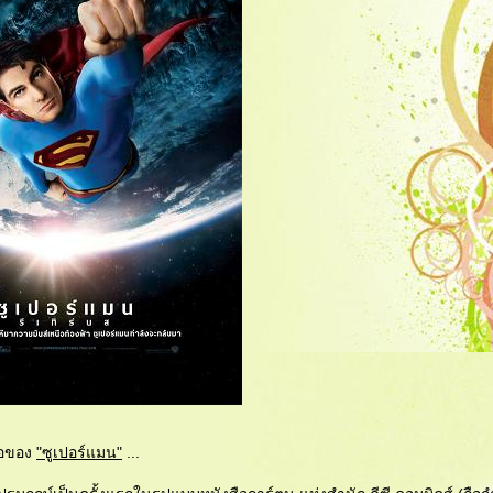
ื่อของ
"ซูเปอร์แมน"
...