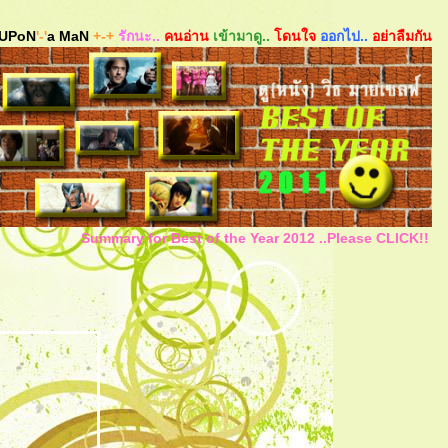
UPoN
'-'
a MaN
+-+
รักนะ..
คนอ่าน
เข้ามาดู..
ดนใจ
ออกไป..
อย่าลืมกัน
Summary for Best of the Year 2012 ..Please CLICK!!