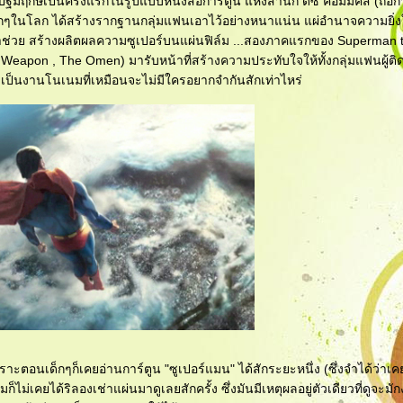
ปฐมฤกษ์เป็นครั้งแรกในรูปแบบหนังสือการ์ตูน แห่งสำนัก ดีซี คอมมิคส์ (ถือกำ
ๆในโลก ได้สร้างรากฐานกลุ่มแฟนเอาไว้อย่างหนาแน่น แผ่อำนาจความยิ่
ส เข้าช่วย สร้างผลิตผลความซูเปอร์บนแผ่นฟิล์ม ...สองภาคแรกของ Superman 
al Weapon , The Omen) มารับหน้าที่สร้างความประทับใจให้ทั้งกลุ่มแฟนผู้ติ
ับเป็นงานโนเนมที่เหมือนจะไม่มีใครอยากจำกันสักเท่าไหร่
าะตอนเด็กๆก็เคยอ่านการ์ตูน "ซูเปอร์แมน" ได้สักระยะหนึ่ง (ซึ่งจำได้ว่าเคย
คยได้ริลองเช่าแผ่นมาดูเลยสักครั้ง ซึ่งมันมีเหตุผลอยู่ตัวเดียวที่ดูจะมักง่า