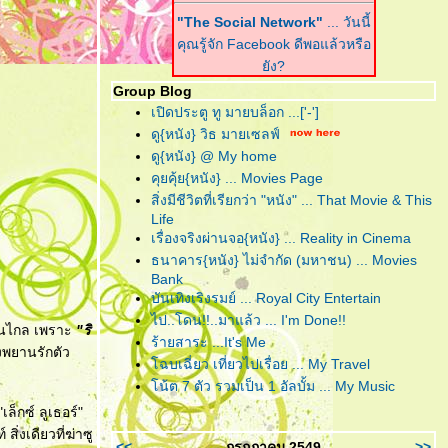
"The Social Network"
... วันนี้
คุณรู้จัก Facebook ดีพอแล้วหรือ
ัง?
Group Blog
"Harry Potter and the Deathly
เปิดประตู ทู มายบล็อก ...['-']
Hallows : Part I"
... ฉันต้องเปิด
ดู{หนัง} วิธ มายเซลฟ์
เพื่อจะปิด!
ดู{หนัง} @ My home
คุยคุ้ย{หนัง} ... Movies Page
"Scrubb : Kid"
... คำตอบของ
สิ่งมีชีวิตที่เรียกว่า "หนัง" ... That Movie & This
เพลงอินดี้ที่ฟังง่าย อยู่ในอัลบั้มนี้
Life
ล้ว
เรื่องจริงผ่านจอ{หนัง} ... Reality in Cinema
ธนาคาร{หนัง} ไม่จำกัด (มหาชน) ... Movies
"Due Date"
... รวมกันเราต้องอยู่
Bank
(กรุณา)อย่าทิ้งตูเป็นอันขาด!!?
บันเทิงเริงรมย์ ... Royal City Entertain
"B.o.B. Presents: The
ไป..โดน!!..มาแล้ว ... I'm Done!!
นคนไกล เพราะ
"ริ
Adventures of Bobby Ray"
...
ร้ายสาระ ...It's Me
งพยานรักตัว
อาจเป็นฮิปฮอปหน้าใหม่ แต่ไม่ขอ
ฉบเฉี่ยว เที่ยวไปเรื่อย ... My Travel
ึดติดความฮิป
น้ต 7 ตัว รวมเป็น 1 อัลบั้ม ... My Music
ล็กซ์ ลูเธอร์"
"RED"
... โตอย่างสมวัย แก่อย่าง
ิ่งเดียวที่ฆ่าซู
มีคุณภาพ และจงระห่ำอย่างไม่
<<
กรกฏาคม 2549
>>