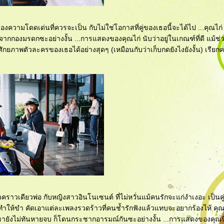
องความโดดเด่นที่ควรจะเป็น กับไม่ใช่โอกาสที่คู่ของเธอนี้จะได้ไป ...คุณไก่ 
ากกองมรดกซะอย่างงั้น ...การแสดงของคุณไก่ นับว่าอยู่ในเกณฑ์ที่ดี แม้ช
ักยภาพตัวละครของเธอได้อย่างสุดๆ (เหมือนกับว่าเก็บกดยังไงยังงั้น) เรี
คราวเดียวพ่อ กับหญิงสาวอินโนเซนต์ ที่ไม่หวั่นแม้คนรักจะแก่งำเงอะ เป็นคู่
ันทำให้ขำ คัดเอาแต่ละเพลงรวดร้าวที่คนช้ำรักฟังแล้วแทบจะอยากร้องไห้ คุณ
ที่ฮายังไม่ทันหายจบ ก็โดนกระชากอารมณ์กันซะอย่างงั้น ...การแสดงของคุณ