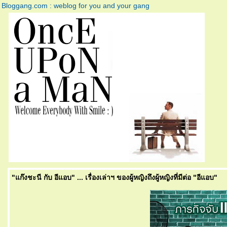
Bloggang.com : weblog for you and your gang
"แก๊งชะนี กับ อีแอบ" ... เรื่องเล่าฯ ของผู้หญิงถึงผู้หญิงที่มีต่อ "อีแอบ"