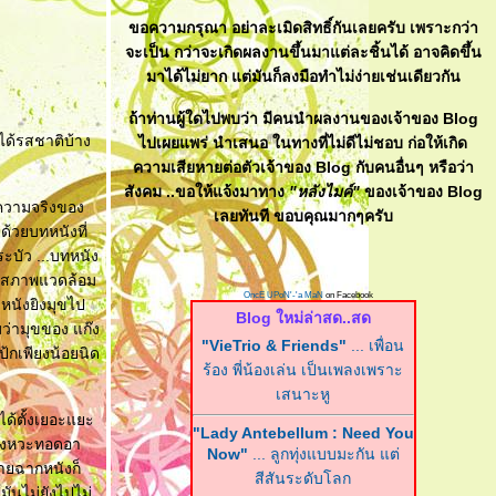
ขอความกรุณา อย่าละเมิดสิทธิ์กันเลยครับ เพราะกว่า
จะเป็น กว่าจะเกิดผลงานขึ้นมาแต่ละชิ้นได้ อาจคิดขึ้น
มาได้ไม่ยาก แต่มันก็ลงมือทำไม่ง่ายเช่นเดียวกัน
ถ้าท่านผู้ใดไปพบว่า มีคนนำผลงานของเจ้าของ Blog
งได้รสชาติบ้าง
ไปเผยแพร่ นำเสนอ ในทางที่ไม่ดีไม่ชอบ ก่อให้เกิด
ความเสียหายต่อตัวเจ้าของ Blog กับคนอื่นๆ หรือว่า
สังคม ..ขอให้แจ้งมาทาง
"หลังไมค์"
ของเจ้าของ Blog
าความจริงของ
เลยทันที ขอบคุณมากๆครับ
ด้วยบทหนังที่
ระบัว ...บทหนัง
ุขสภาพแวดล้อม
OncE UPoN'-'a MaN
on Facebook
..หนังยิงมุขไป
Blog ใหม่ล่าสด..สด
มว่ามุขของ แก๊ง
"VieTrio & Friends"
... เพื่อน
ป้กเพียงน้อยนิด
ร้อง พี่น้องเล่น เป็นเพลงเพราะ
เสนาะหู
ได้ตั้งเยอะแยะ
"Lady Antebellum : Need You
้จังหวะทอดอา
Now"
... ลูกทุ่งแบบมะกัน แต่
ลายฉากหนังก็
สีสันระดับโลก
มันไม่ยังไปไม่