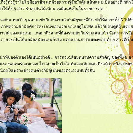
ั้งรู้ว่าไม่ใช่มืออาชีพ แต่ด้วยความรู้จักมักคุ้นสนิทสนมเป็นอย่างดี ก็ทำให
ห้ทั้ง 5 สาว รับส่งกันได้เนียน เหมือนที่เป็นในรายการสด ...
นแทบเป๊ะๆ ผสานเข้ากันกับงานกำกับดีๆของพี่สิน ทำให้สาวๆทั้ง 5 ไม่จำ
 ภาพความสามัคคีการละเล่นของพวกเธอเลยดูไม่เฟค แล้วกับคนดูที่คุ้นเคยก
ารณ์ของหนังเลย ...พอมาถึงฉากที่ต้องรวมหัวกันร่วมเล่นแล้ว จังหวะการรั
าจจะเป็นได้แค่มือสมัครเล่นก็จริง แต่ผลงานการแสดงของ ทั้ง 5 สาวที่เป็นอย
้าที่ของตัวเองได้เป็นอย่างดี ...การถัวเฉลี่ยบทบาทความสำคัญ ของทั้ง 5 สาว
ีพลอตรองพลอตรักแตกออกไปกลายเป็นไฮไลท์ของแต่ละคน ถึงแม้ว่าหนังจะพย
น้อยใจเพราะต่างคนต่างก็มีคู่เป็นของตัวเองแทบทั้งสิ้น