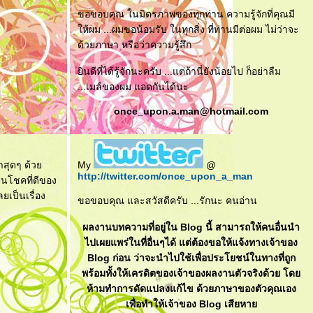
ขอขอบคุณ ในมิตรภาพของทุกท่าน ความรู้จักที่คุณมี
ห้ผม ...ผมขอน้อมรับ ในทุกสิ่ง ที่ท่านมีต่อผม ไม่ว่าจะ
ด้วยภาษา หรือว่าความรู้สึก
ินดีที่ได้รู้จักนะครับ ...แต่ถ้านี่ยังน้อยไป ก็อย่าลืม
...เมล์ของผม แอดกันได้นะ
once_upon.a.man@hotmail.com
าสุดๆ ด้ว
My
@
http://twitter.com/once_upon_a_man
ป็นโชคที่ดีของ
เป็นเรื่อง
ขอขอบคุณ และสวัสดีครับ ...รักนะ คนอ่าน
ผลงานบทความที่อยู่ใน Blog นี้ สามารถให้คนอื่นนำ
ไปเผยแพร่ในที่อื่นๆได้ แต่ต้องขอให้แจ้งทางเจ้าของ
Blog ก่อน ว่าจะนำไปใช้เพื่อประโยชน์ในทางที่ถูก
พร้อมทั้งให้เครดิตของเจ้าของผลงานตัวจริงด้วย โด
ห้ามทำการดัดแปลงแก้ไข ด้วยภาษาของตัวคุณเอง
เพื่อทำให้เจ้าของ Blog เสียหา