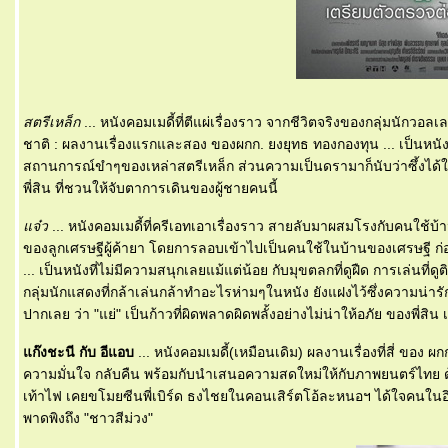
สตรีเหล็ก
... หนังคอมเมดี้ที่ตีแผ่เรื่องราว จากชีวิตจริงของกลุ่มนั
ชาติ : ผลงานเรื่องแรกและสอง ของผกก. ยงยุทธ ทองกองทุน ... เป็นหนังท
สถานการณ์ขำๆของเหล่าสตรีเหล็ก ส่วนความเป็นดรามาก็นับว่าซึ้งได้ใจไ
พี่สิน ที่ชวนให้จับตาการเดินของผู้ชายคนนี้
จ๋ว
... หนังคอมเมดี้ที่ครีเอทเอาเรื่องราว สายลับมาผสมโรงกับคนใช้บ้า
ของลูกเศรษฐีผู้ค้ายา โดยการลอบเข้าไปเป็นคนใช้ในบ้านของเศรษฐี ก่อเ
... เป็นหนังที่ไม่มีความสนุกเลยแม้แต่น้อย กับมุขตลกที่ดูฝืด การเล่นที่ดู
กลุ่มนักแสดงที่กล้าเล่นกล้าทำอะไรห่ามๆในหนัง ยังแฝงไว้ซึ่งความน่ารักอยู
ปากเลย ว่า "แย่" เป็นก้าวที่ผิดพลาดผิดพลั้งอย่างไม่น่าให้อภัย ของพี่สิน
ก๊งชะนี กับ อีแอบ
... หนังคอมเมดี้(เหมือนเดิม) ผลงานเรื่องที่สี่ ของ ผ
ความมั่นใจ กลับคืน พร้อมกับนำเสนอความสดใหม่ให้กับภาพยนตร์ไทย ด้วย
เท้าไฟ เคยขโมยซีนพี่เบิร์ด ธงไชยในคอนเสิร์ตโอ้ละหนอฯ ได้ใจคนในอิมแ
พาดพิงถึง "ชาวสีม่วง"