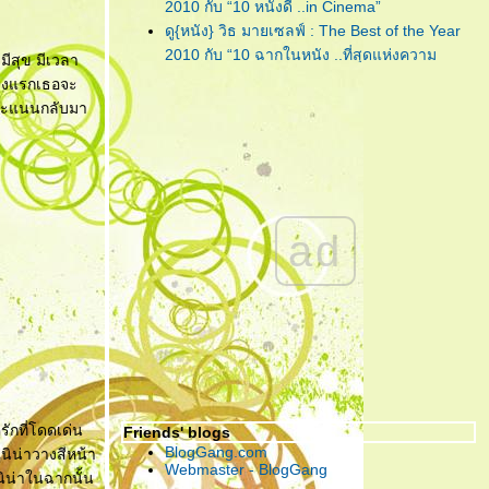
"Lula : Twist"
... เพลงฟังชวน
2010 กับ “10 หนังดี ..in Cinema”
เพลิน จากคนเพลินๆ ที่ชื่อ 'ลุลา'
ดู{หนัง} วิธ มายเซลฟ์ : The Best of the Year
2010 กับ “10 ฉากในหนัง ..ที่สุดแห่งความ
มีสุข มีเวลา
"Piranha 3D"
... กัดกระจุย เลือด
ประทับใจ”
่วงแรกเธอจะ
กระจาย สามมิติกระเจิง!!!
ดู{หนัง} วิธ มายเซลฟ์ : The Best of the Year
ยกคะแนนกลับมา
2010 กับ “การแสดง ..ที่สุดแห่งความประทับใจ”
"CHARICE"
... เพชรน้ำงามเม็ด
ดู{หนัง} วิธ มายเซลฟ์ : The Best of the Year
เล็กแห่ง ‘เอเชีย’ ที่คู่ควรกับการ
2010 กับ “10 หนังดี ..in My Home”
เจียระไนโดย ‘อเมริกา’
ดู{หนัง} วิธ มายเซลฟ์ : The Best of the Year
2010 กับ “5 หนังไม่สนุก ให้อยากลืม เป็นที่สุด”
"กวน มึน โฮ"
... ความรัก อาจแพ้
ad
"The Social Network" ... วันนี้ คุณรู้จัก
บ้างอะไรบ้าง แต่ ความ ‘เห็นแก่
Facebook ดีพอแล้วหรือยัง?
ตัว’ เอาชนะได้ทุกสิ่ง!
"Harry Potter and the Deathly Hallows : Part
I" ... ฉันต้องเปิด เพื่อจะปิด!
"Due Date" ... รวมกันเราต้องอยู่ (กรุณา)อย่าทิ้ง
ตูเป็นอันขาด!!?
"RED" ... โตอย่างสมวัย แก่อย่างมีคุณภาพ และ
จงระห่ำอย่างไม่เหลืออะไรจะเสีย!
รักที่โดดเด่น
Friends' blogs
"อินทรีแดง" ... สมศักดิ์ศรีที่ได้กลับมา ..วีรบุรุษที่
BlogGang.com
นิน่าวางสีหน้า
หนังไทยต้องการ!
Webmaster - BlogGang
นิน่าในฉากนั้น
"ชั่วฟ้าดินสลาย" ... เมื่อคำ “รัก” มีค่าเท่าคำว่า