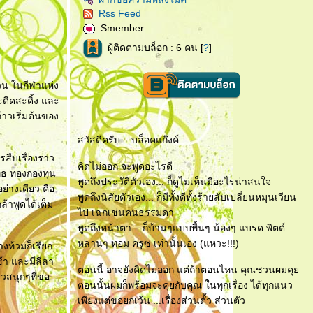
Rss Feed
Smember
ผู้ติดตามบล็อก : 6 คน [
?
]
วน ในกีฬาแห่ง
ะดีดสะดิ้ง และ
าวเริ่มต้นของ
สวัสดีครับ ...บล็อคแก๊งค์
รสืบเรื่องราว
คิดไม่ออก จะพูดอะไรดี
ุทธ ทองกองทุน
พูดถึงประวัติตัวเอง... ก็ดูไม่เห็นมีอะไรน่าสนใจ
อย่างเดียว คือ
พูดถึงนิสัยตัวเอง... ก็มีทั้งดีทั้งร้ายสับเปลี่ยนหมุนเวียน
ล้าพูดได้เต็ม
ไป เฉกเช่นคนธรรมดา
พูดถึงหน้าตา... ก็บ้านๆแบบพื้นๆ น้องๆ แบรด พิตต์
หลานๆ ทอม ครูซ เท่านั้นเอง (แหวะ!!!)
างท้วมก็เรียก
้า และมีลีลา
ตอนนี้ อาจยังคิดไม่ออก แต่ถ้าตอนไหน คุณชวนผมคุ
าวสนุกๆที่ขอ
ตอนนั้นผมก็พร้อมจะคุยกับคุณ ในทุกเรื่อง ได้ทุกแนว
เพียงแต่ขอยกเว้น ...เรื่องส่วนตั้ว ส่วนตัว