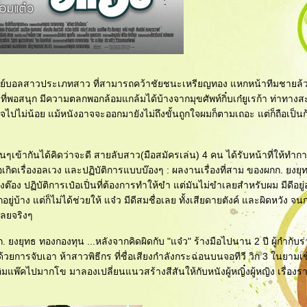
กวอลเลย์บอลสาวประเภทสาว ที่สามารถคว้าชัยชนะเหรียญทอง แหกหน้าทีมชายล้
ี่พอสนุก มีความตลกพอกล้อมแกล้มได้บ้างจากมุขศัพท์กิ๋บเก๋ยูเรก้า ท่าทางส
ปไม่น้อย แม้หนังอาจจะออกมายังไม่ถึงขั้นถูกใจผมก็ตามเถอะ แต่ก็ถือเป็นก้
นๆเข้ากันได้คิดว่าจะดี สายลับสาว(มือสมัครเล่น) 4 คน ได้รับหน้าที่ให้ทำกา
กิดเรื่องอลเวง และปฏิบัติการแบบบ๊องๆ : ผลงานเรื่องที่สาม ของผกก. ยงย
ติงต๊อง ปฏิบัติการเป๋อเปิ่นที่ต้องการทำให้ขำ แต่มันไม่ขำเลยสำหรับผม มีดีอยู่
่บ้าง แต่ก็ไม่ได้ช่วยให้ แจ๋ว มีดีสมชื่อเลย ทั้งเสียดายตังค์ และผิดหวัง จนก
 เลยจริงๆ
กก. ยงยุทธ ทองกองทุน ...หลังจากคิดผิดกับ "แจ๋ว" ร้างมือไปนาน 2 ปี ผู้กำกับร่
การจับเอา ห้าสาวพิธีกร ที่ชื่อเสียงกำลังกระฉ่อนบนจอทีวี วิก 3 ในยามเช
พ๊คไปมากโข มาลองเปลี่ยนแนวสร้างสีสันให้กับหนังผู้หญิ๋งผู้หญิง เรื่องร