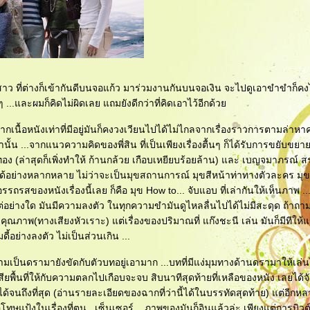
้ 5 สาว ที่ต่างก็เข้ากันดีบนจอแก้ว มาร่วมงานกันบนจอเงิน จะไปดูเอาขำขำก็ค
น่ๆ ...และผมก็คิดไม่ผิดเลย แถมยังดีกว่าที่คิดเอาไว้อีกด้ว
นื้อหนังเท่าที่มีอยู่มันก็คงวงเวียนไปได้ไม่ไกลจากเรื่องราวการตามล่าห
ั้น ...จากแนวความคิดของพี่สิน ที่เป็นเพียงเรื่องตื้นๆ ก็ได้รับการขยับขยาย
ทอง (ล่าสุดก็เพิ่งทำให้ ก้านกล้วย เกือบเหยียบร้อยล้าน) และ เบญจมาภรณ์ ส
่ได้อย่างหลากหลาย ไม่ว่าจะเป็นมุขสถานการณ์ มุขสีหน้าท่าทางตัวละคร ม
อรรถรสของหนังเรื่องนี้เลย ก็คือ มุข How to... จับแอบ ที่เล่ากันให้เห็นภาพ .
ะแต่อย่างใด มันมีความลงตัว ในทุกความขำมันดูไหลลื่นไปได้ไม่มีสะดุด ถ้าถา
คุณภาพ(ทางเสียงหัวเราะ) แต่เรื่องของปริมาณที่ แก๊งชะนี เล่น มันก็มีทีให้แ
อย่างลงตัว ไม่เป็นส่วนเกิน ...
ามเป็นดรามายังขัดกับตัวบทอยู่เอามาก ...บทที่มีแง่มุมทางด้านดรามาให้เล่น
งเสียพื้นที่ให้กับความตลกไปเกือบจะจบ สิบนาทีสุดท้ายที่เหลือของหนัง เลยได
นถึงที่สุด (อ่านรายละเอียดของฉากที่ว่านี้ได้ในบรรทัดสุดท้าย) แต่อีกห
อโทษแป้งในเรื่องที่ตน...เซ็นเซอร์... ภาพของมันก็อินแล้วล่ะ เพียงแต่การบิวต์