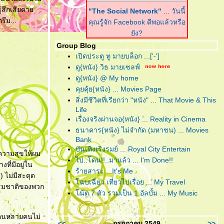
ู้สึกเสียดา
"The Social Network"
... วันนี้
รึม...
คุณรู้จัก Facebook ดีพอแล้วหรือ
ัง?
Group Blog
"Harry Potter and the Deathly
เปิดประตู ทู มายบล็อก ...['-']
Hallows : Part I"
... ฉันต้องเปิด
ดู{หนัง} วิธ มายเซลฟ์
เพื่อจะปิด!
ดู{หนัง} @ My home
คุยคุ้ย{หนัง} ... Movies Page
"Scrubb : Kid"
... คำตอบของ
สิ่งมีชีวิตที่เรียกว่า "หนัง" ... That Movie & This
เพลงอินดี้ที่ฟังง่าย อยู่ในอัลบั้มนี้
Life
ล้ว
เรื่องจริงผ่านจอ{หนัง} ... Reality in Cinema
ธนาคาร{หนัง} ไม่จำกัด (มหาชน) ... Movies
"Due Date"
... รวมกันเราต้องอยู่
Bank
(กรุณา)อย่าทิ้งตูเป็นอันขาด!!?
บันเทิงเริงรมย์ ... Royal City Entertain
งความสุขให้ผม
"B.o.B. Presents: The
ไป..โดน!!..มาแล้ว ... I'm Done!!
งที่มีอยู่ใน
Adventures of Bobby Ray"
...
ร้ายสาระ ...It's Me
 ไม่มีสะดุด
อาจเป็นฮิปฮอปหน้าใหม่ แต่ไม่ขอ
ฉบเฉี่ยว เที่ยวไปเรื่อย ... My Travel
ธรรมชาติของพวก
ึดติดความฮิป
น้ต 7 ตัว รวมเป็น 1 อัลบั้ม ... My Music
"RED"
... โตอย่างสมวัย แก่อย่าง
ห้คนหลายคนไม่
มีคุณภาพ และจงระห่ำอย่างไม่
<<
กรกฏาคม 2549
>>