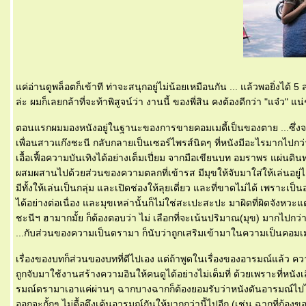
ค่อ่านดูพล็อตก็เข้าที ท่าจะสนุกอยู่ไม่น้อยเหมือนกัน ... แล้วพอยิ่งได
ล่ะ ผมก็เลยกล้าที่จะท้าพิสูจน์ว่า งานนี้ ของพี่สิน คงต้องดีกว่า "แจ๋ว" แ
ตอนแรกผมมองหนังอยู่ในฐานะของการขายคอมเมดี้เป็นของตาย ...ซึ่งจากเ
เพื่อนสาวแก๊งชะนี กลับกลายเป็นเซอร์ไพรส์นิดๆ ที่หนังมีอะไรมากไปกว่าน
เอื้อเฟื้อความบันเทิงได้อย่างเต็มเปี่ยม จากมือเขียนบท อมราพร แผ่นดิน
ผสมผสานไปด้วยส่วนของความตลกที่เข้ารส มีมุขให้จับมาใส่ให้เล่นอยู
มีทั้งให้เล่นเป็นกลุ่ม และเปิดช่องให้ลุยเดี่ยว และที่ขาดไม่ได้ เพราะเป็น
ได้อย่างต่อเนื่อง และมุขเหล่านั้นก็ไม่ใช่สะเปะสะปะ มาผิดที่ผิดจังหว
ชะนีฯ ฮามากมั้ย ก็ต้องตอบว่า ไม่ เลือกที่จะเน้นปริมาณ(มุข) มากไปกว่า
...กับส่วนของความเป็นดรามา ก็นับว่าถูกเสริมเข้ามาในความเป็นคอมเมดี้
เรื่องของบทก็ส่วนของบทที่ดีไปเอง แต่ถ้าพูดในเรื่องของอารมณ์แล้ว คว
ถูกจับมาใช้งานสร้างความอินให้คนดูได้อย่างไม่เต็มที่ ด้วยเพราะที่หนั
รมณ์ดรามาเอาแค่ผ่านๆ ฉากบางฉากก็ต้องยอมรับว่าหนังดันอารมณ์ไปได้จ
ออกจะกั้กๆ ไม่ดื้อดึงเค้นอารมณ์กันให้มากกว่านี้ไปอีก (เช่น ฉากที่ก้องข