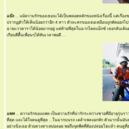
ป้ง
... แม้ความรักของเธอจะได้เป็นพลอตหลักของหนังเรื่องนี้ แต่เรื่องข
ปรากฏตัวให้เห็นน้อยกว่าอีก 4 สาว ตัวละครของเธอเหมือนถูกตัดออกไปจ
ฉายแววดาราได้น้อยมากอยู่ แต่ท้ายที่สุดในฉากไคลแม็กซ์ เธอกลับเค้นศ
เกือบตีตื้นเพื่อนๆได้ทันเวลาพอดี ...
พท
... ความรักของแพท เป็นความรักที่น่ารักระหว่างชายที่มีอายุรุ่นราว
ที่สุด และได้ใจคนดูที่สุด ...ในฉากบนรถ เคล้าเพลงอกหัก ตัวฉากนั้นม
อย่างนิ่งเฉย ด้วยดวงตาเหม่อลอย พอถึงจุดพีคที่ต้องปล่อยโฮแล้ว คนดู