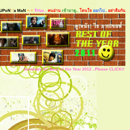
UPoN
'-'
a MaN
+-+
รักนะ..
คนอ่าน
เข้ามาดู..
ดนใจ
ออกไป..
อย่าลืมกัน
Summary for Best of the Year 2012 ..Please CLICK!!