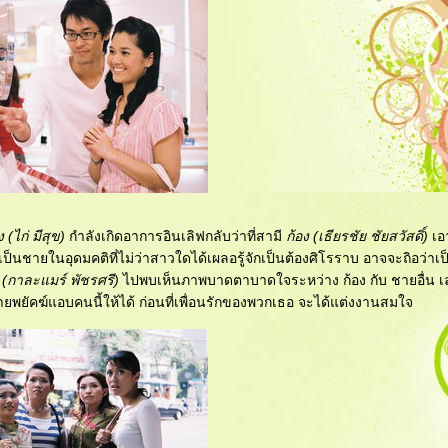
 (ไก่ มีสุข)
กำลังเกิดอาการอินเลิฟกลับว่าที่สามี
ก้อง (เธียรชัย ชัยสวัสดิ์)
เอ
ือเป็นชายในอุดมคติที่ไม่ว่าสาวใดได้เผลอรู้จักเป็นต้องศิโรราบ อาจจะถิอว่าเ
 (กาละแมร์ พัชรศรี)
ไปพบเห็นภาพบาดตาบาดใจระหว่าง ก้อง กับ ชายอื่น เลย
ายร้ายพยัคฆ์แอบคนนี้ให้ได้ ก่อนที่เพื่อนรักของพวกเธอ จะได้แต่งงานสมใจ