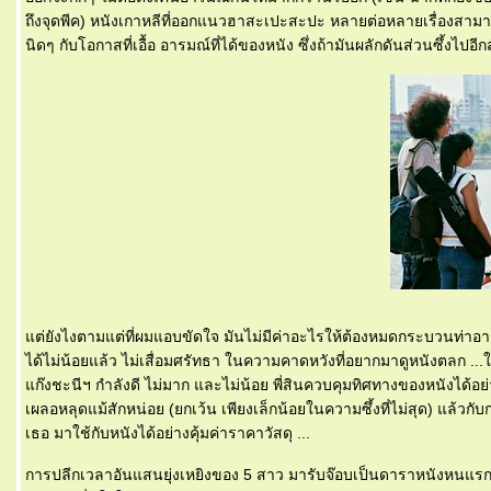
ถึงจุดพีค) หนังเกาหลีที่ออกแนวฮาสะเปะสะปะ หลายต่อหลายเรื่องสามา
นิดๆ กับโอกาสที่เอื้อ อารมณ์ที่ได้ของหนัง ซึ่งถ้ามันผลักดันส่วนซึ้ง
ต่ยังไงตามแต่ที่ผมแอบขัดใจ มันไม่มีค่าอะไรให้ต้องหมดกระบวนท่าอา
ได้ไม่น้อยแล้ว ไม่เสื่อมศรัทธา ในความคาดหวังที่อยากมาดูหนังตลก ...ในความ
ก๊งชะนีฯ กำลังดี ไม่มาก และไม่น้อย พี่สินควบคุมทิศทางของหนังได้อย่
เผลอหลุดแม้สักหน่อย (ยกเว้น เพียงเล็กน้อยในความซึ้งที่ไม่สุด) แล้ว
เธอ มาใช้กับหนังได้อย่างคุ้มค่าราคาวัสดุ ...
การปลีกเวลาอันแสนยุ่งเหยิงของ 5 สาว มารับจ๊อบเป็นดาราหนังหนแรก 