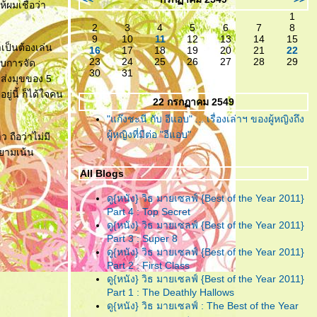
้ผมเชื่อว่า
เหลืออะไรจะเสีย!
1
2
3
4
5
6
7
8
"ห้องตรงข้าม หัวใจตรงกัน"
...
9
10
11
12
13
14
15
เป็นต้องเล่น
(หนังสั้น)แบบตัวเต็ม ที่ไม่มีอะไร
16
17
18
19
20
21
22
23
24
25
26
27
28
29
ับการจัด
มากมาย แต่ก็ยังมีความจริงใจ!
30
31
บส่งมุขของ 5
"ห้องตรงข้าม หัวใจตรงกัน"
...
ู่นี้ ก็ได้ใจคน
22 กรกฏาคม 2549
กับตัวอย่างน้ำจิ้ม ของหนังสั้นที่
"แก๊งชะนี กับ อีแอบ" ... เรื่องเล่าฯ ของผู้หญิงถึง
คงจะมีอะไรๆอยู่ในนั้น
ผู้หญิงที่มีต่อ "อีแอบ"
 ถือว่าไม่มี
"อินทรีแดง"
... สมศักดิ์ศรีที่ได้
ายามเน้น
กลับมา ..วีรบุรุษที่หนังไท
All Blogs
ต้องการ!
ดู{หนัง} วิธ มายเซลฟ์ {Best of the Year 2011}
"ชั่วฟ้าดินสลาย"
... เมื่อคำ “รัก”
Part 4 : Top Secret
มีค่าเท่าคำว่า “ร้าย” คงทำลายคน
ดู{หนัง} วิธ มายเซลฟ์ {Best of the Year 2011}
Part 3 : Super 8
ทั้งหลายให้วายวอด
ดู{หนัง} วิธ มายเซลฟ์ {Best of the Year 2011}
"Resident Evil : Afterlife"
...
Part 2 : First Class
สงครามยังไม่จบ ยังต้องนับศพ
ดู{หนัง} วิธ มายเซลฟ์ {Best of the Year 2011}
Part 1 : The Deathly Hallows
ซอมบี้จนเบื่อกันไปข้าง!!
ดู{หนัง} วิธ มายเซลฟ์ : The Best of the Year