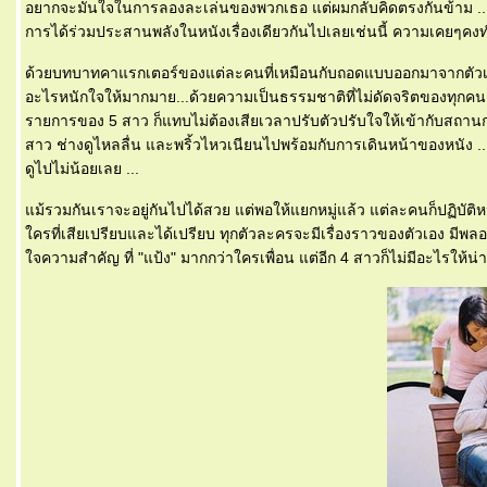
อยากจะมั่นใจในการลองละเล่นของพวกเธอ แต่ผมกลับคิดตรงกันข้าม ...ถึงรู้ท
การได้ร่วมประสานพลังในหนังเรื่องเดียวกันไปเลยเช่นนี้ ความเคยๆคงทำใ
ด้วยบทบาทคาแรกเตอร์ของแต่ละคนที่เหมือนกับถอดแบบออกมาจากตัวเองกั
อะไรหนักใจให้มากมาย...ด้วยความเป็นธรรมชาติที่ไม่ดัดจริตของทุกคน
รายการของ 5 สาว ก็แทบไม่ต้องเสียเวลาปรับตัวปรับใจให้เข้ากับสถานก
สาว ช่างดูไหลลื่น และพริ้วไหวเนียนไปพร้อมกับการเดินหน้าของหนัง ...อ
ดูไปไม่น้อยเลย ...
ม้รวมกันเราจะอยู่กันไปได้สวย แต่พอให้แยกหมู่แล้ว แต่ละคนก็ปฏิบัติหน
ครที่เสียเปรียบและได้เปรียบ ทุกตัวละครจะมีเรื่องราวของตัวเอง ม
จความสำคัญ ที่ "แป้ง" มากกว่าใครเพื่อน แต่อีก 4 สาวก็ไม่มีอะไรให้น่า