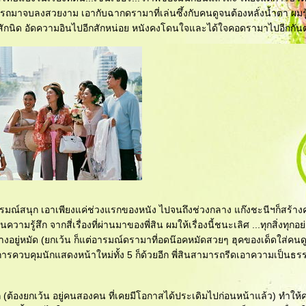
รถมาจบลงสวยงาม เอากับฉากดรามาที่เล่นซึ้งกับคนดูจนต้องหลั่งน้ำตา ผมร
ไปอีกสักนิด อัดความอินไปอีกสักหน่อย หนังคงโดนใจและได้ใจคอดรามาไปอีกกันต
รมณ์สนุก เอาเพียงแค่ช่วงแรกของหนัง ไปจนถึงช่วงกลาง แก๊งชะนีฯก็สร้า
รู้สึก จากสี่เรื่องที่ผ่านมาของพี่สิน ผมให้เรื่องนี้ชนะเลิศ ...ทุกสิ่งทุกอย่า
างอยู่หมัด (ยกเว้น ก็แต่อารมณ์ดรามาที่อดน๊อคหมัดสวยๆ ฮุคของเด็ดใส่คนดู)
กับการควบคุมนักแสดงหน้าใหม่ทั้ง 5 ก็ด้วยอีก พี่สินสามารถรีดเอาความเป็น
(ต้องยกเว้น อยู่คนสองคน ที่เคยมีโอกาสได้ประเดิมไปก่อนหน้าแล้ว) ทำใ