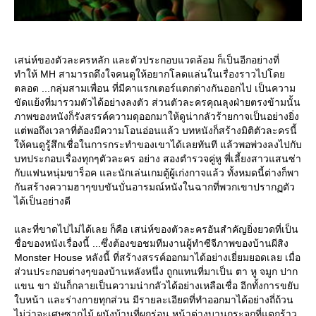
เสน่ห์ของตัวละครหลัก และตัวประกอบแวดล้อม ก็เป็นอีกอย่างที่
ทำให้ MH สามารถดึงใจคนดูให้อยากโลดแล่นในเรื่องราวไปโด
ตลอด ...กลุ่มสามเพื่อน ที่มีคาแรกเตอร์แตกต่างกันออกไป เป็นความ
ขัดแย้งที่มารวมตัวได้อย่างลงตัว ส่วนตัวละครคุณลุงฝ่ายตรงข้ามนั้น
ภาพของหนังก็รังสรรค์ความดุออกมาให้ดูน่ากลัวร้ายกาจเป็นอย่างยิ่ง
ต่พอถึงเวลาที่ต้องมีความโอนอ่อนแล้ว บทหนังก็สร้างมิติตัวละครนี้
ห้คนดูรู้สึกเชื่อในการกระทำของเขาได้เลยทันที แล้วพอพ่วงลงไปกับ
บทประกอบเรื่องทุกๆตัวละคร อย่าง สองตำรวจคู่หู พี่เลี้ยงสาวแสนซ่า
กับแฟนหนุ่มขาร็อค และนักเล่นเกมตู้ผู้เก่งกาจแล้ว ทั้งหมดนี้ต่างก็พา
กันสร้างความฮาๆขบขันบั่นอารมณ์หนังในฉากที่พวกเขาปรากฏตัว
ได้เป็นอย่างดี
ละที่ขาดไปไม่ได้เลย ก็คือ เสน่ห์ของตัวละครอันสำคัญยิ่งยวดที่เป็น
ชื่อของหนังเรื่องนี้ ...ซึ่งต้องขอชมทีมงานผู้ทำซีจีภาพของบ้านผีสิง
Monster House หลังนี้ ที่สร้างสรรค์ออกมาได้อย่างเยี่ยมยอดเลย เมื่อ
ส่วนประกอบต่างๆของบ้านหลังหนึ่ง ถูกแทนที่มาเป็น ตา หู จมูก ปาก
ขน ขา มันก็กลายเป็นความน่ากลัวได้อย่างเหลือเชื่อ อีกทั้งการขยับ
บหน้า และร่างกายทุกส่วน มีรายละเอียดที่ทำออกมาได้อย่างถี่ถ้วน
ไม่ว่าจะเศษซากไม้ ผนังบ้านที่ผุกร่อน หน้าต่างบานกระจกที่แตกร้าว