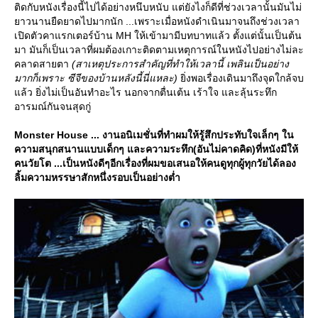
ติดกับหนังเรื่องนี้ไปได้อย่างหนึบหนับ แต่ยังไงก็ดีที่ช่วงเวลานั้นมันไม่
าวนานยืดยาดไปมากนัก ...เพราะเมื่อหนังดำเนินมาจนถึงช่วงเวลา
เปิดตัวคาแรกเตอร์บ้าน MH ให้เข้ามามีบทบาทแล้ว ตั้งแต่นั้นเป็นต้น
มา มันก็เป็นเวลาที่ผมต้องเกาะติดตามเหตุการณ์ในหนังไปอย่างไม่ละ
คลาดสายตา
(สาเหตุประการสำคัญที่ทำให้เวลานี้ เพลินเป็นอย่าง
มากก็เพราะ ซีจีของบ้านหลังนี้นี่แหละ)
ิ่งพอเรื่องเดินมาถึงจุดใกล้จบ
ล้ว ยิ่งไม่เป็นอันทำอะไร นอกจากตื่นเต้น เร้าใจ และลุ้นระทึก
อารมณ์กันจนสุดกู่
Monster House ... งานอนิเมชั่นที่ทำผมให้รู้สึกประทับใจเล็กๆ ใน
ความสนุกสนานแบบเด็กๆ และความระทึก(อันไม่คาดคิด)ที่หนังมีให้
คนวัยโต ...เป็นหนังดีๆอีกเรื่องที่ผมขอเสนอให้คนดูทุกผู้ทุกวัยได้ลอง
ลิ้มความหรรษาสักหนึ่งรอบเป็นอย่างต่ำ