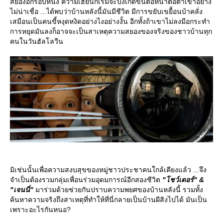
สยองอีกรอบหนึ่ง ความเฮี้ยนก็เริ่มจะบังเกิดขึ้นต่อหน้าต่อตาเขาอย่าง
ไม่น่าเชื่อ ...ได้พบว่าบ้านหลังนี้มันมีชีวิต มีการขยับเขยื้อนบ้าคลั่ง
เสมือนเป็นคนขี้หงุดหงิดอย่างไงอย่างงั้น อีกทั้งถ้าเขาไม่ลงมือกระทำ
การหยุดมันลงก็อาจจะเป็นสาเหตุความสยองของจริงของชาวบ้านทุก
คนในวันฮัลโลวีน
มิเช่นนั้นเพื่อความสงบสุขของหมู่ชาวประชาคนใกล้เคียงแล้ว ...จึง
จำเป็นต้องรวมกลุ่มเพื่อนร่วมอุดมการณ์อีกสองชีวิต
"โชว์เดอร์" &
"เจนนี่"
มาร่วมด้วยช่วยกันปราบความพยศของบ้านหลังนี้ รวมทั้ง
ค้นหาความจริงถึงสาเหตุที่ทำให้ที่นี่กลายเป็นบ้านผีสิงไปได้ มันเป็น
เพราะอะไรกันหนอ?