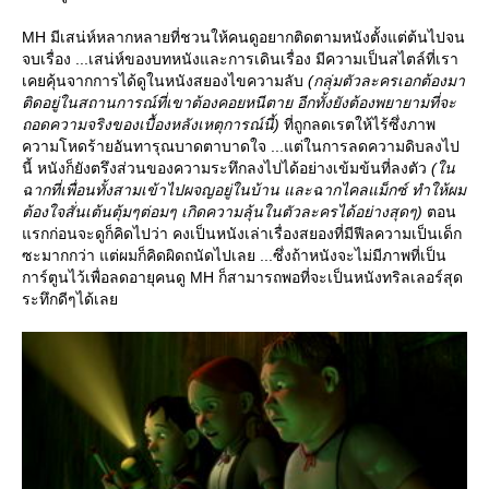
MH มีเสน่ห์หลากหลายที่ชวนให้คนดูอยากติดตามหนังตั้งแต่ต้นไปจน
จบเรื่อง ...เสน่ห์ของบทหนังและการเดินเรื่อง มีความเป็นสไตล์ที่เรา
เคยคุ้นจากการได้ดูในหนังสยองไขความลับ
(กลุ่มตัวละครเอกต้องมา
ติดอยู่ในสถานการณ์ที่เขาต้องคอยหนีตาย อีกทั้งยังต้องพยายามที่จะ
ถอดความจริงของเบื้องหลังเหตุการณ์นี้)
ที่ถูกลดเรตให้ไร้ซึ่งภาพ
ความโหดร้ายอันทารุณบาดตาบาดใจ ...แต่ในการลดความดิบลงไป
นี้ หนังก็ยังตรึงส่วนของความระทึกลงไปได้อย่างเข้มข้นที่ลงตัว
(ใน
ฉากที่เพื่อนทั้งสามเข้าไปผจญอยู่ในบ้าน และฉากไคลแม็กซ์ ทำให้ผม
ต้องใจสั่นเต้นตุ้มๆต่อมๆ เกิดความลุ้นในตัวละครได้อย่างสุดๆ)
ตอน
รกก่อนจะดูก็คิดไปว่า คงเป็นหนังเล่าเรื่องสยองที่มีฟีลความเป็นเด็ก
ซะมากกว่า แต่ผมก็คิดผิดถนัดไปเลย ...ซึ่งถ้าหนังจะไม่มีภาพที่เป็น
การ์ตูนไว้เพื่อลดอายุคนดู MH ก็สามารถพอที่จะเป็นหนังทริลเลอร์สุด
ระทึกดีๆได้เล