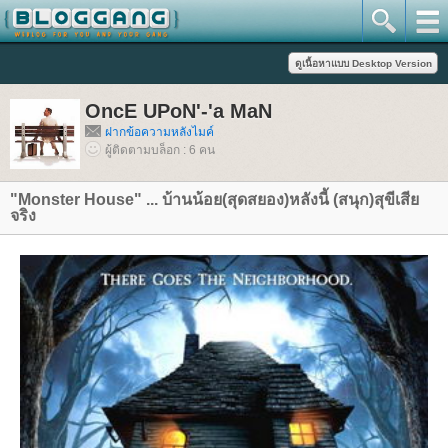
OncE UPoN'-'a MaN
ฝากข้อความหลังไมค์
ผู้ติดตามบล็อก : 6 คน
"Monster House" ... บ้านน้อย(สุดสยอง)หลังนี้ (สนุก)สุขีเสี
จริง