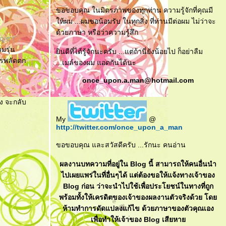
ขอขอบคุณ ในมิตรภาพของทุกท่าน ความรู้จักที่คุณมี
ห้ผม ...ผมขอน้อมรับ ในทุกสิ่ง ที่ท่านมีต่อผม ไม่ว่าจะ
ด้วยภาษา หรือว่าความรู้สึก
บัญชา”
มรุ่น
ินดีที่ได้รู้จักนะครับ ...แต่ถ้านี่ยังน้อยไป ก็อย่าลืม
การพลัดตก
...เมล์ของผม แอดกันได้นะ
once_upon.a.man@hotmail.com
ดง จะกลับ
My
@
http://twitter.com/once_upon_a_man
ขอขอบคุณ และสวัสดีครับ ...รักนะ คนอ่าน
ผลงานบทความที่อยู่ใน Blog นี้ สามารถให้คนอื่นนำ
ไปเผยแพร่ในที่อื่นๆได้ แต่ต้องขอให้แจ้งทางเจ้าของ
Blog ก่อน ว่าจะนำไปใช้เพื่อประโยชน์ในทางที่ถูก
พร้อมทั้งให้เครดิตของเจ้าของผลงานตัวจริงด้วย โด
ห้ามทำการดัดแปลงแก้ไข ด้วยภาษาของตัวคุณเอง
เพื่อทำให้เจ้าของ Blog เสียหา