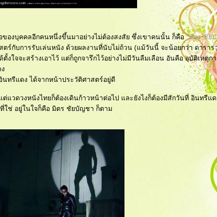
ื่อของบุคคลอีกคนหนึ่งขึ้นมาอย่างไม่ต้องสงสัย ซึ่งเขาคนนั้น ก็คือ
“มิตร ชัย
์กับการรับเล่นหนัง ด้วยผลงานที่นับไม่ถ้วน (แม้วันนี้ จะน้อยกว่า ดาราร่ว
ตั้งใจจะสร้างเอาไว้ แต่ก็ถูกจารึกไว้อย่างไม่มีวันลืมเลือน อันคือ อุบัติเหตุ
ดง
า อินทรีแดง ได้จากหน้าประวัติศาสตร์อยู่ดี
 แต่แวดวงหนังไทยก็ต้องเดินก้าวหน้าต่อไป และยังไงก็ต้องมีสักวันที่ อินทรีแ
วที่ใช่ อยู่ในใจก็คือ มิตร ชัยบัญชา ก็ตาม