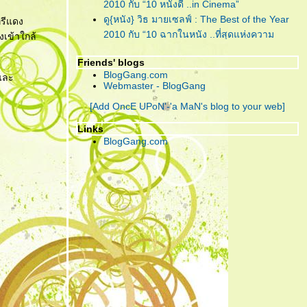
"Lula : Twist"
... เพลงฟังชวน
2010 กับ “10 หนังดี ..in Cinema”
เพลิน จากคนเพลินๆ ที่ชื่อ 'ลุลา'
ดู{หนัง} วิธ มายเซลฟ์ : The Best of the Year
ทรีแดง
2010 กับ “10 ฉากในหนัง ..ที่สุดแห่งความ
องเข้าใกล้
"Piranha 3D"
... กัดกระจุย เลือด
ประทับใจ”
กระจาย สามมิติกระเจิง!!!
Friends' blogs
ดู{หนัง} วิธ มายเซลฟ์ : The Best of the Year
BlogGang.com
 และ
2010 กับ “การแสดง ..ที่สุดแห่งความประทับใจ”
"CHARICE"
... เพชรน้ำงามเม็ด
Webmaster - BlogGang
ดู{หนัง} วิธ มายเซลฟ์ : The Best of the Year
เล็กแห่ง ‘เอเชีย’ ที่คู่ควรกับการ
[Add OncE UPoN'-'a MaN's blog to your web]
2010 กับ “10 หนังดี ..in My Home”
เจียระไนโดย ‘อเมริกา’
ดู{หนัง} วิธ มายเซลฟ์ : The Best of the Year
Links
2010 กับ “5 หนังไม่สนุก ให้อยากลืม เป็นที่สุด”
BlogGang.com
"กวน มึน โฮ"
... ความรัก อาจแพ้
"The Social Network" ... วันนี้ คุณรู้จัก
บ้างอะไรบ้าง แต่ ความ ‘เห็นแก่
Facebook ดีพอแล้วหรือยัง?
ตัว’ เอาชนะได้ทุกสิ่ง!
"Harry Potter and the Deathly Hallows : Part
I" ... ฉันต้องเปิด เพื่อจะปิด!
"Due Date" ... รวมกันเราต้องอยู่ (กรุณา)อย่าทิ้ง
ตูเป็นอันขาด!!?
"RED" ... โตอย่างสมวัย แก่อย่างมีคุณภาพ และ
จงระห่ำอย่างไม่เหลืออะไรจะเสีย!
"อินทรีแดง" ... สมศักดิ์ศรีที่ได้กลับมา ..วีรบุรุษที่
หนังไทยต้องการ!
"ชั่วฟ้าดินสลาย" ... เมื่อคำ “รัก” มีค่าเท่าคำว่า