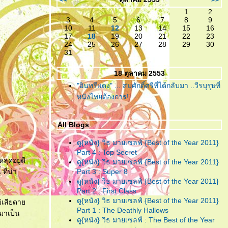
เหลืออะไรจะเสีย!
1
2
3
4
5
6
7
8
9
"ห้องตรงข้าม หัวใจตรงกัน"
...
10
11
12
13
14
15
16
(หนังสั้น)แบบตัวเต็ม ที่ไม่มีอะไร
17
18
19
20
21
22
23
24
25
26
27
28
29
30
มากมาย แต่ก็ยังมีความจริงใจ!
31
"ห้องตรงข้าม หัวใจตรงกัน"
...
18 ตุลาคม 2553
กับตัวอย่างน้ำจิ้ม ของหนังสั้นที่
"อินทรีแดง" ... สมศักดิ์ศรีที่ได้กลับมา ..วีรบุรุษที่
คงจะมีอะไรๆอยู่ในนั้น
หนังไทยต้องการ!
"อินทรีแดง"
... สมศักดิ์ศรีที่ได้
กลับมา ..วีรบุรุษที่หนังไท
All Blogs
ต้องการ!
ดู{หนัง} วิธ มายเซลฟ์ {Best of the Year 2011}
"ชั่วฟ้าดินสลาย"
... เมื่อคำ “รัก”
Part 4 : Top Secret
ลุดอยู่ดี
มีค่าเท่าคำว่า “ร้าย” คงทำลายคน
ดู{หนัง} วิธ มายเซลฟ์ {Best of the Year 2011}
ที่น่า
Part 3 : Super 8
ทั้งหลายให้วายวอด
ดู{หนัง} วิธ มายเซลฟ์ {Best of the Year 2011}
"Resident Evil : Afterlife"
...
Part 2 : First Class
สงครามยังไม่จบ ยังต้องนับศพ
ดู{หนัง} วิธ มายเซลฟ์ {Best of the Year 2011}
ไม่เสียดา
Part 1 : The Deathly Hallows
ซอมบี้จนเบื่อกันไปข้าง!!
มาเป็น
ดู{หนัง} วิธ มายเซลฟ์ : The Best of the Year