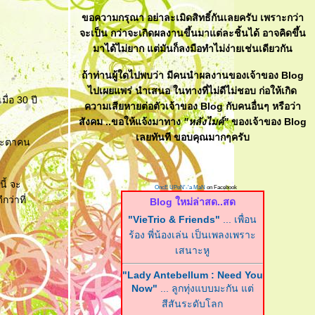
ขอความกรุณา อย่าละเมิดสิทธิ์กันเลยครับ เพราะกว่า
จะเป็น กว่าจะเกิดผลงานขึ้นมาแต่ละชิ้นได้ อาจคิดขึ้น
มาได้ไม่ยาก แต่มันก็ลงมือทำไม่ง่ายเช่นเดียวกัน
ถ้าท่านผู้ใดไปพบว่า มีคนนำผลงานของเจ้าของ Blog
ไปเผยแพร่ นำเสนอ ในทางที่ไม่ดีไม่ชอบ ก่อให้เกิด
ื่อ 30 ปี
ความเสียหายต่อตัวเจ้าของ Blog กับคนอื่นๆ หรือว่า
สังคม ..ขอให้แจ้งมาทาง
"หลังไมค์"
ของเจ้าของ Blog
เลยทันที ขอบคุณมากๆครับ
นชะตาคน
นี้ จะ
OncE UPoN'-'a MaN
on Facebook
ว่าที่
Blog ใหม่ล่าสด..สด
"VieTrio & Friends"
... เพื่อน
ร้อง พี่น้องเล่น เป็นเพลงเพราะ
เสนาะหู
"Lady Antebellum : Need You
Now"
... ลูกทุ่งแบบมะกัน แต่
สีสันระดับโลก