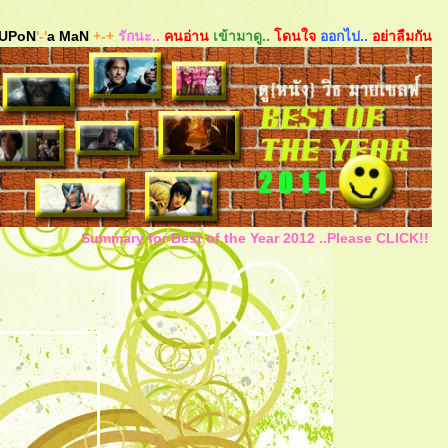
UPoN
'-'
a MaN
+-+
รักนะ..
คนอ่าน
เข้ามาดู..
ดนใจ
ออกไป..
อย่าลืมกัน
Summary for Best of the Year 2012 ..Please CLICK!!