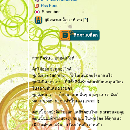
Rss Feed
Smember
ผู้ติดตามบล็อก : 6 คน [
?
]
สวัสดีครับ ...บล็อคแก๊งค์
คิดไม่ออก จะพูดอะไรดี
พูดถึงประวัติตัวเอง... ก็ดูไม่เห็นมีอะไรน่าสนใจ
พูดถึงนิสัยตัวเอง... ก็มีทั้งดีทั้งร้ายสับเปลี่ยนหมุนเวียน
ไป เฉกเช่นคนธรรมดา
พูดถึงหน้าตา... ก็บ้านๆแบบพื้นๆ น้องๆ แบรด พิตต์
หลานๆ ทอม ครูซ เท่านั้นเอง (แหวะ!!!)
ตอนนี้ อาจยังคิดไม่ออก แต่ถ้าตอนไหน คุณชวนผมคุ
ตอนนั้นผมก็พร้อมจะคุยกับคุณ ในทุกเรื่อง ได้ทุกแนว
เพียงแต่ขอยกเว้น ...เรื่องส่วนตั้ว ส่วนตัว