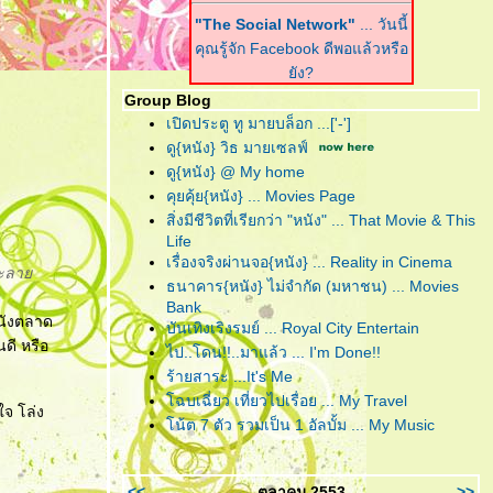
"The Social Network"
... วันนี้
คุณรู้จัก Facebook ดีพอแล้วหรือ
ัง?
Group Blog
"Harry Potter and the Deathly
เปิดประตู ทู มายบล็อก ...['-']
Hallows : Part I"
... ฉันต้องเปิด
ดู{หนัง} วิธ มายเซลฟ์
เพื่อจะปิด!
ดู{หนัง} @ My home
คุยคุ้ย{หนัง} ... Movies Page
"Scrubb : Kid"
... คำตอบของ
สิ่งมีชีวิตที่เรียกว่า "หนัง" ... That Movie & This
เพลงอินดี้ที่ฟังง่าย อยู่ในอัลบั้มนี้
Life
ล้ว
เรื่องจริงผ่านจอ{หนัง} ... Reality in Cinema
ทะลา
ธนาคาร{หนัง} ไม่จำกัด (มหาชน) ... Movies
"Due Date"
... รวมกันเราต้องอยู่
Bank
(กรุณา)อย่าทิ้งตูเป็นอันขาด!!?
นหนังตลาด
บันเทิงเริงรมย์ ... Royal City Entertain
นดี หรือ
"B.o.B. Presents: The
ไป..โดน!!..มาแล้ว ... I'm Done!!
Adventures of Bobby Ray"
...
ร้ายสาระ ...It's Me
อาจเป็นฮิปฮอปหน้าใหม่ แต่ไม่ขอ
ฉบเฉี่ยว เที่ยวไปเรื่อย ... My Travel
ใจ โล่ง
ึดติดความฮิป
น้ต 7 ตัว รวมเป็น 1 อัลบั้ม ... My Music
"RED"
... โตอย่างสมวัย แก่อย่าง
มีคุณภาพ และจงระห่ำอย่างไม่
<<
ตุลาคม 2553
>>