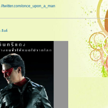
//twitter.com/once_upon_a_man
@
m
ลิงค์