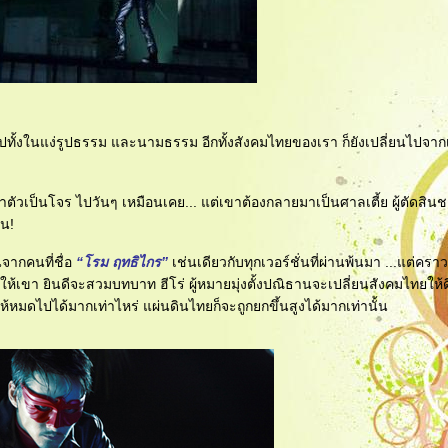
นไปทั้งในแง่รูปธรรม และนามธรรม อีกทั้งสังคมไทยของเรา ก็ยังเปลี่ยนไปจากเม
ิทำตัวเป็นโจร ไปวันๆ เหมือนเคย... แต่เขาต้องกลายมาเป็นศาลเตี้ย ผู้ตัดสิ
้น!
้นจากคนที่ชื่อ
“โรม ฤทธิไกร”
เช่นเดียวกับทุกเวอร์ชั่นที่ผ่านพ้นมา ...แต่คราว
ให้เขา ยินดีจะสวมบทบาท ฮีโร่ ผู้หมายมุ่งตั้งปณิธานจะเปลี่ยนสังคมไทยให้ดีก
ห้หมดไปได้มากเท่าไหร่ แผ่นดินไทยก็จะถูกยกขึ้นสูงได้มากเท่านั้น