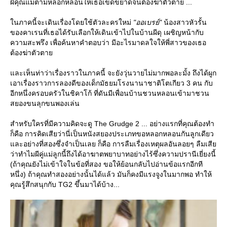
ผีคุณแม่ตามหลอกหลอนให้เธอเข็ดขยาดจนต้องฆ่าตัวตาย ...
นภาคนี้จะเดินเรื่องโดยใช้ตัวละครใหม่
"ออเบรย์"
น้องสาวหัวรั้น
ของคาเรนที่เธอได้รับเลือกให้เดินเข้าไปในบ้านผีดุ เผชิญหน้ากับ
ความสะพรึง เพื่อค้นหาคำตอบว่า มีอะไรมาดลใจให้พี่สาวของเธอ
ต้องฆ่าตัวตา
ละเห็นท่าว่าเรื่องราวในภาคนี้ จะยังวุ่นวายไม่มากพอละมั้ง ถึงได้ผูก
เอาเรื่องราวการลองดีของเด็กมัธยมโรงนานาชาติโตเกียว 3 คน กับ
อีกหนึ่งครอบครัวในชิคาโก้ ที่ดันมีเพื่อนบ้านชวนหลอนเข้ามาชวน
สยองขนลุกขนพองเล่น
สำหรับใครที่มีความคิดจะดู The Grudge 2 ... อย่างแรกที่คุณต้องทำ
ก็คือ การคิดเสียว่านี่เป็นหนังสยองประเภทขอหลอกหลอนกันลูกเดียว
ละอย่างที่สองซึ่งจำเป็นเลย ก็คือ การลืมเรื่องเหตุผลอันลอยๆ ลืมเสี
ว่าทำไมผีคู่แม่ลูกนี้ถึงได้อาฆาตพยาบาทอย่างไร้ซึ่งความปรานีเยี่ยงนี้
(ถ้าคุณยังไม่เข้าใจในข้อที่สอง ขอให้ย้อนกลับไปอ่านข้อแรกอีกที
หนึ่ง) ถ้าคุณทำสองอย่างนั้นได้แล้ว มันก็คงมีแรงจูงในมากพอ ทำให้
คุณรู้สึกสนุกกับ TG2 ขึ้นมาได้บ้าง...