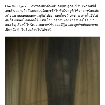
The Grudge 2
... การกลับมาอีกหนของคู่แม่ลูกสะท้านยุทธภพผีที่
เคยเป็นความลือลั่นบนแผ่นดินเอเชียไปทั่วผืนปฐพี ใช้มารยาร้อยเล่ม
เกวียนมาหลอกหลอนคนดูกันไปอย่างอกสั่นขวัญแขวน เท่านั้นยังไม่
พอ ก็ดันเผลอไปหลอกให้ แซม ไรมี่ กลัวจนหลงตกลงปลงใจจะนำ
หนัง ผีดุ เรื่องนี้ ไปรีเมคเป็นเวอร์ชั่นฮอลลีวู้ด และสุดท้ายก็ดันกลา
เป็นหนังทำเงินร้อยล้านไปได้ซะนี่