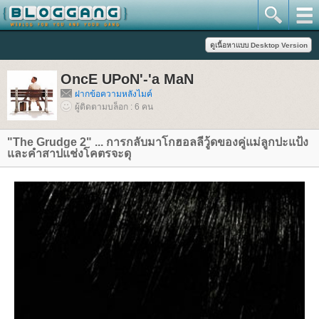
OncE UPoN'-'a MaN
ฝากข้อความหลังไมค์
ผู้ติดตามบล็อก : 6 คน
"The Grudge 2" ... การกลับมาโกฮอลลีวู้ดของคู่แม่ลูกปะแป้ง
ละคำสาปแช่งโคตรจะดุ