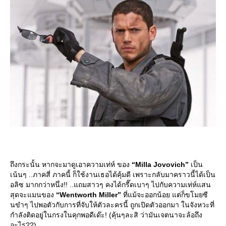
ถึงกระนั้น หากจะมาดูเอาความเท่ห์ ของ
“Milla Jovovich”
เป็น
เน้นๆ ..ภาคสี่ ภาคนี้ ก็ใช้งานเธอได้คุ้มดี เพราะกลับมาคราวนี้ได้เป็น
อลิซ มากกว่าหนึ่ง!! ..แถมสาวๆ คงได้กรี๊ดเบาๆ ไปกับความเท่ห์แสน
สุดจะแมนของ
“Wentworth Miller”
ที่แม้จะออกน้อย แต่ก็ขโมยซี
นขำๆ ไปพอตัวกับการที่จับให้ตัวละครนี้ ถูกเปิดตัวออกมา ในจังหวะที่
กำลังติดอยู่ในกรงในคุกพอดีเด๊ะ! (คุ้นๆละสิ ว่ามันเจตนาจะล้อถึง
อะไร??)