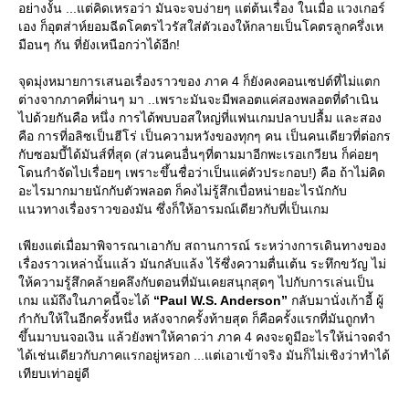
อย่างงั้น ...แต่คิดเหรอว่า มันจะจบง่ายๆ แต่ต้นเรื่อง ในเมื่อ แวงเกอร์
เอง ก็อุตส่าห์ยอมฉีดโคตรไวรัสใส่ตัวเองให้กลายเป็นโคตรลูกครึ่งเห
มือนๆ กัน ที่ยังเหนือกว่าได้อีก!
จุดมุ่งหมายการเสนอเรื่องราวของ ภาค 4 ก็ยังคงคอนเซปต์ที่ไม่แตก
ต่างจากภาคที่ผ่านๆ มา ..เพราะมันจะมีพลอตแค่สองพลอตที่ดำเนิน
ไปด้วยกันคือ หนึ่ง การได้พบบอสใหญ่ที่แฟนเกมปลาบปลื้ม และสอง
คือ การที่อลิซเป็นฮีโร่ เป็นความหวังของทุกๆ คน เป็นคนเดียวที่ต่อกร
กับซอมบี้ได้มันส์ที่สุด (ส่วนคนอื่นๆที่ตามมาอีกพะเรอเกวียน ก็ค่อยๆ
ดนกำจัดไปเรื่อยๆ เพราะขึ้นชื่อว่าเป็นแค่ตัวประกอบ!) คือ ถ้าไม่คิด
อะไรมากมายนักกับตัวพลอต ก็คงไม่รู้สึกเบื่อหน่ายอะไรนักกับ
นวทางเรื่องราวของมัน ซึ่งก็ให้อารมณ์เดียวกับที่เป็นเกม
เพียงแต่เมื่อมาพิจารณาเอากับ สถานการณ์ ระหว่างการเดินทางของ
เรื่องราวเหล่านั้นแล้ว มันกลับแล้ง ไร้ซึ่งความตื่นเต้น ระทึกขวัญ ไม่
ห้ความรู้สึกคล้ายคลึงกับตอนที่มันเคยสนุกสุดๆ ไปกับการเล่นเป็น
เกม แม้ถึงในภาคนี้จะได้
“Paul W.S. Anderson”
กลับมานั่งเก้าอี้ ผู้
กำกับให้ในอีกครั้งหนึ่ง หลังจากครั้งท้ายสุด ก็คือครั้งแรกที่มันถูกทำ
ขึ้นมาบนจอเงิน แล้วยังพาให้คาดว่า ภาค 4 คงจะดูมีอะไรให้น่าจดจำ
ได้เช่นเดียวกับภาคแรกอยู่หรอก ...แต่เอาเข้าจริง มันก็ไม่เชิงว่าทำได้
เทียบเท่าอยู่ดี