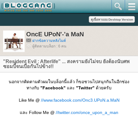
OncE UPoN'-'a MaN
ฝากข้อความหลังไมค์
ผู้ติดตามบล็อก : 6 คน
"Resident Evil : Afterlife" ... สงครามยังไม่จบ ยังต้องนับศพ
ซอมบี้จนเบื่อกันไปข้าง!!
นอกจากติดตามตัวผมในบล็อกนี้แล้ว ก็ขอชวนไปสนุกกันในอีกช่อง
ทางกับ
"Facebook"
ละ
"Twitter"
ด้วยครับ
Like Me @
//www.facebook.com/Onc3.UPoN.a.MaN
ละ Follow Me @
//twitter.com/once_upon_a_man