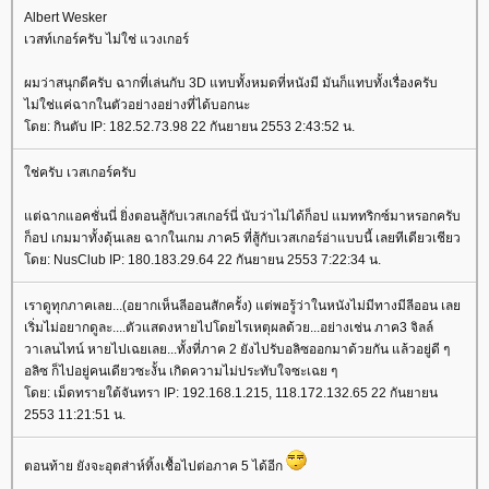
Albert Wesker
เวสท์เกอร์ครับ ไม่ใช่ แวงเกอร์
ผมว่าสนุกดีครับ ฉากที่เล่นกับ 3D แทบทั้งหมดที่หนังมี มันก็แทบทั้งเรื่องครับ
ไม่ใช่แค่ฉากในตัวอย่างอย่างที่ได้บอกนะ
ดย: กินตับ IP: 182.52.73.98 22 กันยายน 2553 2:43:52 น.
ช่ครับ เวสเกอร์ครับ
ต่ฉากแอคชั่นนี่ ยิ่งตอนสู้กับเวสเกอร์นี่ นับว่าไม่ได้ก็อป แมททริกซ์มาหรอกครับ
ก็อป เกมมาทั้งดุ้นเลย ฉากในเกม ภาค5 ที่สู้กับเวสเกอร์อ่าแบบนี้ เลยทีเดียวเชียว
ดย: NusClub IP: 180.183.29.64 22 กันยายน 2553 7:22:34 น.
เราดูทุกภาคเลย...(อยากเห็นลีออนสักครั้ง) แต่พอรู้ว่าในหนังไม่มีทางมีลีออน เล
เริ่มไม่อยากดูละ....ตัวแสดงหายไปโดยไรเหตุผลด้วย...อย่างเช่น ภาค3 จิลล์
วาเลนไทน์ หายไปเฉยเลย...ทั้งที่ภาค 2 ยังไปรับอลิซออกมาด้วยกัน แล้วอยู่ดี ๆ
อลิซ ก็ไปอยู่คนเดียวซะงั้น เกิดความไม่ประทับใจซะเฉย ๆ
ดย: เม็ดทรายใต้จันทรา IP: 192.168.1.215, 118.172.132.65 22 กันยายน
2553 11:21:51 น.
ตอนท้าย ยังจะอุตส่าห์ทิ้งเชื้อไปต่อภาค 5 ได้อีก