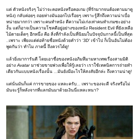
ต่ ตัวหนังจริงๆ ไม่ว่าจะคอหนังหรือคอเกม (ที่รักมากจนต้องตามมาดู
หนัง) กลับค่อยๆ ถอยห่างมันออกไปเรื่อยๆ เพราะรู้สึกถึงความน่าเบื่อ
หน่ายมากกว่า เพราะคนทำหนัง ตีความไม่เก่งเท่าคนทำเกมซะอย่าง
งั้น แต่ก็อาจเป็นความโชคดีอยู่อย่างของหนัง Resident Evil ที่ยังเหลือ
ไม้ตายเด็ดๆ อีกหนึ่ง คือ สิ่งที่กำลังเป็นที่นิยมในปัจจุบันกาลนี้เป็นที่สุด
..เพราะ เพียงแต่ต่อท้ายชื่อหนังด้วยคำว่า
‘3D’
เข้าไป ก็เป็นอันไม่ต้อง
พูดกันว่า ทำไม ภาคนี้ ถึงควรได้ดู!
ล้วยิ่งมาการันตี โดยเอาชื่อของหนังอภิมหึมามหาเทพเรื่องสามมิติ
อย่าง
Avatar
มาช่วยขายพ่วงเพื่อให้รู้เลยว่า เราใช้เทคนิคการถ่ายทำ
เดียวกันแบบหนังเรื่องนั้น ...มันยังมีอะไรให้สงสัยอีกล่ะ ถึงความน่าดู!
ต่นั่นมันก็แค่ การขายของ แหละครับ... เพราะของจะดี จริงหรือไม่
มันจะรู้ก็หลังจากที่แลกมันมาด้วยเงินนี่แหละหนา?