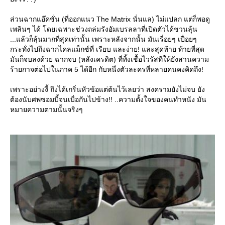
ส่วนฉากแอ๊คชั่น (ที่ออกแนว The Matrix นั่นแล) ไม่แปลก แต่ก็พอดู
เพลินๆ ได้ โดยเฉพาะช่วงถล่มรังอัมเบรลลาที่เปิดตัวได้ชวนลุ้น
...แล้วก็ลุ้นมากที่สุดเท่านั้น เพราะหลังจากนั้น มันเรื่อยๆ เปื่อยๆ
กระทั่งไปถึงฉากไคลแม็กซ์ที่ เรียบ และง่าย! และสุดท้าย ท้ายที่สุด
มันก็จบลงด้วย ฉากจบ (หลังเครดิต) ที่ทิ้งเชื้อไวรัสทีให้ยังสานความ
ร้ายกาจต่อไปในภาค 5 ได้อีก กับหนึ่งตัวละครที่หลายคนคงคิดถึง!
เพราะอย่างงี้ ถึงได้เกริ่นหัวข้อแต่ต้นไว้เลยว่า สงครามยังไม่จบ ยัง
ต้องนับศพซอมบี้จนเบื่อกันไปข้าง!! ..ความตั้งใจของคนทำหนัง มัน
หมายความตามนั้นจริงๆ