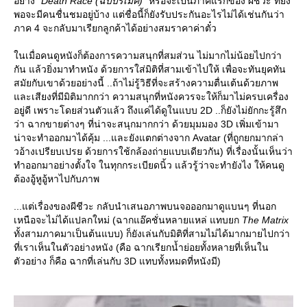
อย่าง
“Death Race (ฉบับรีเมค)”
หรือจะเป็นภาคแรกของ ผีชีวะ ที่ยัง
พอจะมีคนชื่นชมอยู่บ้าง แต่ชื่อนี้ก็ยังรับประกันอะไรไม่ได้เช่นกันว่า
ภาค 4 จะกลับมาเรียกลูกค้าได้อย่างสมราคาค่าตั๋ว
นเมื่อคนดูหนังก็ต้องการความสนุกที่สมส่วน ไม่มากไม่น้อยไปกว่า
กัน แล้วยิ่งมาทำหนัง ด้วยการใส่มิติที่สามเข้าไปให้ เพื่อจะทันยุคทัน
สมัยกับเขาด้วยอย่างนี้ ..ถ้าไม่รู้วิธีที่จะสร้างความตื่นเต้นด้วยภาพ
ละเสียงที่มีมิติมากกว่า ความสนุกที่หนังควรจะให้ก็มาไม่ครบเครื่อง
อยู่ดี เพราะโดยส่วนตัวแล้ว ถึงแค่ได้ดูในแบบ 2D ..ก็ยังไม่ยักกะรู้สึก
ว่า ฉากขายต่างๆ ที่น่าจะสนุกมากกว่า ด้วยมุมมอง 3D เพิ่มเข้ามา
น่าจะทำออกมาได้คุ้ม ...และยังแตกต่างจาก Avatar (ที่ถูกยกมากล่า
วอ้างเปรียบเปรย ด้วยการใช้กล้องถ่ายแบบเดียวกัน) ที่เรื่องนั้นเห็นว่า
ทำออกมาอย่างตั้งใจ ในทุกกระเบียดนิ้ว แล้วรู้ว่าจะทำยังไง ให้คนดู
ต้องอู้หูอู้หาไปกับภาพ
...แต่เรื่องของผีชีวะ กลับนำเสนอภาพบนจอออกมาดูแบนๆ ที่นอก
เหนือจะไม่ได้แปลกใหม่ (ฉากแอ๊คชั่นหลายแหล่ แทบยก
The Matrix
ทั้งสามภาคมาเป็นต้นแบบ) ก็ยังเล่นกับมิติที่สามไม่ได้มากมายไปกว่า
ที่เราเห็นในตัวอย่างหนัง (คือ ฉากเรียกน้ำย่อยทั้งหลายที่เห็นใน
ตัวอย่าง ก็คือ ฉากที่เล่นกับ 3D แทบทั้งหมดที่หนังมี)