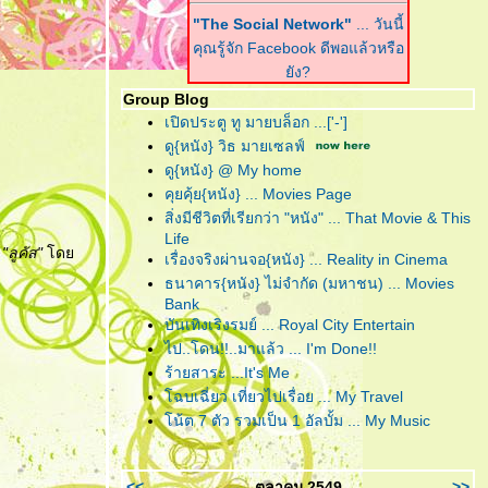
"The Social Network"
... วันนี้
คุณรู้จัก Facebook ดีพอแล้วหรือ
ัง?
Group Blog
"Harry Potter and the Deathly
เปิดประตู ทู มายบล็อก ...['-']
Hallows : Part I"
... ฉันต้องเปิด
ดู{หนัง} วิธ มายเซลฟ์
เพื่อจะปิด!
ดู{หนัง} @ My home
คุยคุ้ย{หนัง} ... Movies Page
"Scrubb : Kid"
... คำตอบของ
สิ่งมีชีวิตที่เรียกว่า "หนัง" ... That Movie & This
เพลงอินดี้ที่ฟังง่าย อยู่ในอัลบั้มนี้
Life
ล้ว
์
"ลูคัส"
ด
เรื่องจริงผ่านจอ{หนัง} ... Reality in Cinema
ธนาคาร{หนัง} ไม่จำกัด (มหาชน) ... Movies
"Due Date"
... รวมกันเราต้องอยู่
Bank
(กรุณา)อย่าทิ้งตูเป็นอันขาด!!?
บันเทิงเริงรมย์ ... Royal City Entertain
"B.o.B. Presents: The
ไป..โดน!!..มาแล้ว ... I'm Done!!
Adventures of Bobby Ray"
...
ร้ายสาระ ...It's Me
อาจเป็นฮิปฮอปหน้าใหม่ แต่ไม่ขอ
ฉบเฉี่ยว เที่ยวไปเรื่อย ... My Travel
ึดติดความฮิป
น้ต 7 ตัว รวมเป็น 1 อัลบั้ม ... My Music
"RED"
... โตอย่างสมวัย แก่อย่าง
มีคุณภาพ และจงระห่ำอย่างไม่
<<
ตุลาคม 2549
>>