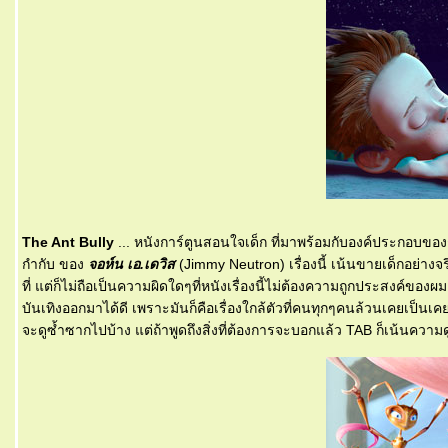
The Ant Bully
... หนังการ์ตูนสอนใจเด็ก ที่มาพร้อมกับองค์ประกอบขอ
กำกับ ของ
จอห์น เอ.เดวิส
(Jimmy Neutron) เรื่องนี้ เน้นขายเด็กอย่าง
ที่ แต่ก็ไม่ถือเป็นความผิดใดๆที่หนังเรื่องนี้ไม่ต้องความถูกประสงค์ข
บันเทิงออกมาได้ดี เพราะมันก็คือเรื่องใกล้ตัวที่คนทุกๆคนล้วนเคยเป็นเคย
จะดูซ้ำซากไปบ้าง แต่ถ้าพูดถึงสิ่งที่ต้องการจะบอกแล้ว TAB ก็เน้นความดูส