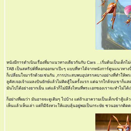
หนังมีการดำเนินเรื่องที่มาแนวทางเดียวกันกับ Cars ...เริ่มต้นเป็นเด็กไ
TAB เป็นสคริปต์ที่ลอกออกมาเป๊ะๆ แบบที่หาได้จากหนังการ์ตูนแนวทางนี้ทุก
ก็เปลี่ยนใจมารักด้วยเช่นกัน ,การประสบพบอุปสรรคบางอย่างที่ทำให้พ
ลูคัสเจอเจ้าแมลงบินยักษ์แล้วไม่คิดสู้ในครั้งแรก แต่ฉากใกล้จบเขาก
มันไปได้อย่างยากเย็น แต่แล้วก็ไม่มีสิ่งไหนที่พระเอกของเราจะทำไม่ได้
ก็อย่างที่ผมว่า มันอาจจะดูเดิมๆ ไปบ้าง แต่ถ้าเอาความเป็นเด็กเข้าสู้แล้ว
เห็นแล้วเห็นเล่า แต่ก็มีจังหวะให้แอบลุ้นอยู่พอเป็นกระษัย ชวนอยากติดต