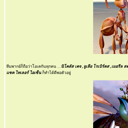
ทีมพากย์ก็ถือว่าโอเคกันทุกคน ...
นิโคลัส เคจ ,จูเลีย โรเบิร์ตส ,เมอรีล ส
ซค ไทเลอร์ ไอเซ็น
ก็ทำได้ดีพอตัวอยู่