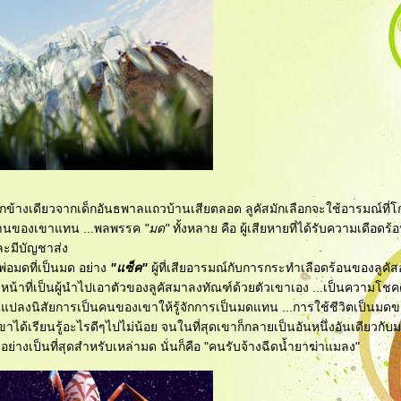
กข้างเดียวจากเด็กอันธพาลแถวบ้านเสียตลอด ลูคัสมักเลือกจะใช้อารมณ์ที่โก
้าบ้านของเขาแทน ...พลพรรค
"มด"
ทั้งหลาย คือ ผู้เสียหายที่ได้รับความเดือด
ะมีบัญชาส่ง
พ่อมดที่เป็นมด อย่าง
"แซ็ค"
ผู้ที่เสียอารมณ์กับการกระทำเลือดร้อนของลูคัส
ที่เป็นผู้นำไปเอาตัวของลูคัสมาลงทัณฑ์ด้วยตัวเขาเอง ...เป็นความโชคดี
แปลงนิสัยการเป็นคนของเขาให้รู้จักการเป็นมดแทน ...การใช้ชีวิตเป็นมดขอ
ขาได้เรียนรู้อะไรดีๆไปไม่น้อย จนในที่สุดเขาก็กลายเป็นอันหนึ่งอันเดียว
รายอย่างเป็นที่สุดสำหรับเหล่ามด นั่นก็คือ "คนรับจ้างฉีดน้ำยาฆ่าแมลง"