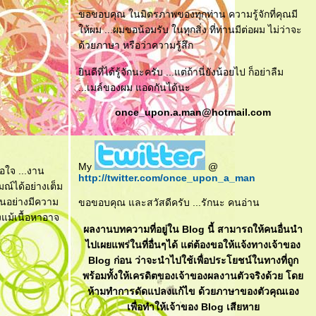
ขอขอบคุณ ในมิตรภาพของทุกท่าน ความรู้จักที่คุณมี
ห้ผม ...ผมขอน้อมรับ ในทุกสิ่ง ที่ท่านมีต่อผม ไม่ว่าจะ
ด้วยภาษา หรือว่าความรู้สึก
ินดีที่ได้รู้จักนะครับ ...แต่ถ้านี่ยังน้อยไป ก็อย่าลืม
...เมล์ของผม แอดกันได้นะ
once_upon.a.man@hotmail.com
My
@
อใจ ...งาน
http://twitter.com/once_upon_a_man
ณ์ได้อย่างเต็ม
สอนอย่างมีความ
ขอขอบคุณ และสวัสดีครับ ...รักนะ คนอ่าน
งแม้เนื้อหาอาจ
ผลงานบทความที่อยู่ใน Blog นี้ สามารถให้คนอื่นนำ
ไปเผยแพร่ในที่อื่นๆได้ แต่ต้องขอให้แจ้งทางเจ้าของ
Blog ก่อน ว่าจะนำไปใช้เพื่อประโยชน์ในทางที่ถูก
พร้อมทั้งให้เครดิตของเจ้าของผลงานตัวจริงด้วย โด
ห้ามทำการดัดแปลงแก้ไข ด้วยภาษาของตัวคุณเอง
เพื่อทำให้เจ้าของ Blog เสียหา