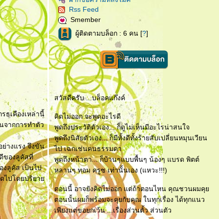
Rss Feed
Smember
ผู้ติดตามบล็อก : 6 คน [
?
]
สวัสดีครับ ...บล็อคแก๊งค์
รธเคืองเหล่านี้
คิดไม่ออก จะพูดอะไรดี
ร้อนจากการทำตัว
พูดถึงประวัติตัวเอง... ก็ดูไม่เห็นมีอะไรน่าสนใจ
พูดถึงนิสัยตัวเอง... ก็มีทั้งดีทั้งร้ายสับเปลี่ยนหมุนเวียน
อย่างแรง จึงขัน
ไป เฉกเช่นคนธรรมดา
ของลูคัสที่
พูดถึงหน้าตา... ก็บ้านๆแบบพื้นๆ น้องๆ แบรด พิตต์
งลูคัส เป็นไป
หลานๆ ทอม ครูซ เท่านั้นเอง (แหวะ!!!)
กับมดไปโดยปริยา
ตอนนี้ อาจยังคิดไม่ออก แต่ถ้าตอนไหน คุณชวนผมคุ
ตอนนั้นผมก็พร้อมจะคุยกับคุณ ในทุกเรื่อง ได้ทุกแนว
เพียงแต่ขอยกเว้น ...เรื่องส่วนตั้ว ส่วนตัว