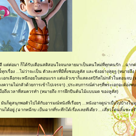
ม่ดี แต่ต่อมา ก็ได้รับเตือนสติสอนใจจนกลายมาเป็นคนใหม่ที่ทุกคนรัก ...ฉากต่า
เรื่อง ...ไม่ว่าจะเป็น ตัวละครที่มีทั้งชอบลูคัส และชังอย่างสุดๆ (หมายถึง 
ระเอกเลือกจะหนีถอยในตอนแรก แต่แล้วเขาก็แสดงสปิริตไม่กลัวในตอนจบ (ห
็แสดงความไม่กลัวด้วยการเข้าไปเจรจา) ,ประสบการณ์ต่างๆที่พระเอกจะต้องพ
เมื่อถึงเวลาที่สมควรทำ (หมายถึง การฝึกปีนต้นไม้แบบมด ของลูคัส)
 มันก็ดูสนุกพอตัวไปได้กับอารมณ์หนังที่เรื่อยๆ ...หนังอาจดูน่าเบื่อไปบ้างใน
ามได้อยู่
(ฉากหนีกบ เป็นฉากที่ระทึกได้เรื่องเลยทีเดียว ...เสียวโดนลิ้นซะจริ