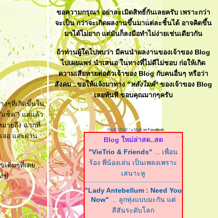
ขอความกรุณา อย่าละเมิดสิทธิ์กันเลยครับ เพราะกว่า
จะเป็น กว่าจะเกิดผลงานขึ้นมาแต่ละชิ้นได้ อาจคิดขึ้น
มาได้ไม่ยาก แต่มันก็ลงมือทำไม่ง่ายเช่นเดียวกัน
ถ้าท่านผู้ใดไปพบว่า มีคนนำผลงานของเจ้าของ Blog
ไปเผยแพร่ นำเสนอ ในทางที่ไม่ดีไม่ชอบ ก่อให้เกิด
ความเสียหายต่อตัวเจ้าของ Blog กับคนอื่นๆ หรือว่า
สังคม ..ขอให้แจ้งมาทาง
"หลังไมค์"
ของเจ้าของ Blog
เลยทันที ขอบคุณมากๆครับ
งๆที่เกิดขึ้นใน
"แซ็ค") แต่แล้ว
มายถึง ฉากที่
OncE UPoN'-'a MaN
on Facebook
บเจอ และผ่าน
Blog ใหม่ล่าสด..สด
"VieTrio & Friends"
... เพื่อน
ร้อง พี่น้องเล่น เป็นเพลงเพราะ
มุขเดิมๆที่เค
เสนาะหู
งๆ)
"Lady Antebellum : Need You
Now"
... ลูกทุ่งแบบมะกัน แต่
สีสันระดับโลก