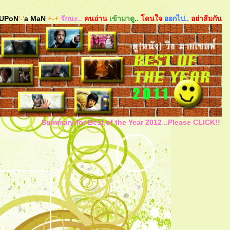
UPoN
'-'
a MaN
+-+
รักนะ..
คนอ่าน
เข้ามาดู..
ดนใจ
ออกไป..
อย่าลืมกัน
Summary for Best of the Year 2012 ..Please CLICK!!