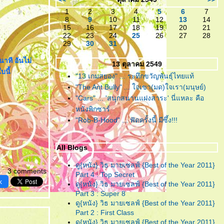
เหลืออะไรจะเสีย!
1
2
3
4
5
6
7
8
9
10
11
12
13
14
"ห้องตรงข้าม หัวใจตรงกัน"
...
15
16
17
18
19
20
21
(หนังสั้น)แบบตัวเต็ม ที่ไม่มีอะไร
22
23
24
25
26
27
28
29
30
31
มากมาย แต่ก็ยังมีความจริงใจ!
นาที อันไม่
13 ตุลาคม 2549
"ห้องตรงข้าม หัวใจตรงกัน"
...
บนี้
"13 เกมสยอง" ... ระทึกขวัญพันธุ์ไทยแท้
กับตัวอย่างน้ำจิ้ม ของหนังสั้นที่
"The Ant Bully" ... ใจเขา(มด)ใจเรา(มนุษย์)
คงจะมีอะไรๆอยู่ในนั้น
"Cars" ... 'สนุกสนานแฝงสาระ' นี่แหละ คือ
"อินทรีแดง"
... สมศักดิ์ศรีที่ได้
หนังพิกซาร์
กลับมา ..วีรบุรุษที่หนังไท
"Rob-B-Hood" ... ฟัดครั้งนี้ มีซึ้ง!!!
ต้องการ!
"ชั่วฟ้าดินสลาย"
... เมื่อคำ “รัก”
All Blogs
มีค่าเท่าคำว่า “ร้าย” คงทำลายคน
ดู{หนัง} วิธ มายเซลฟ์ {Best of the Year 2011}
ทั้งหลายให้วายวอด
3 comments
Part 4 : Top Secret
k
ดู{หนัง} วิธ มายเซลฟ์ {Best of the Year 2011}
"Resident Evil : Afterlife"
...
Part 3 : Super 8
สงครามยังไม่จบ ยังต้องนับศพ
ดู{หนัง} วิธ มายเซลฟ์ {Best of the Year 2011}
ซอมบี้จนเบื่อกันไปข้าง!!
Part 2 : First Class
ดู{หนัง} วิธ มายเซลฟ์ {Best of the Year 2011}