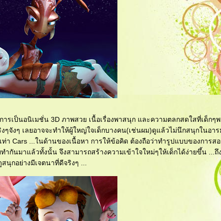
งการเป็นอนิเมชั่น 3D ภาพสวย เนื้อเรื่องพาสนุก และความตลกสดใสที่เด็กๆพ
จริงๆจังๆ เลยอาจจะทำให้ผู้ใหญ่ใจเด็กบางคน(เช่นผม)ดูแล้วไม่นึกสนุกในอารม
องผมเท่า Cars ...ในด้านของเนื้อหา การให้ข้อคิด ต้องถือว่าทำรูปแบบของการ
ทำกันมาแล้วทั้งนั้น จึงสามารถสร้างความเข้าใจใหม่ๆให้เด็กได้ง่ายขึ้น ...ถึ
นุกอย่างมีเจตนาที่ดีจริงๆ ...