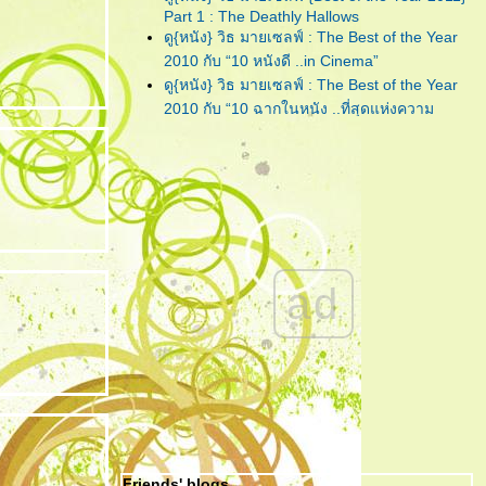
"Lula : Twist"
... เพลงฟังชวน
Part 1 : The Deathly Hallows
เพลิน จากคนเพลินๆ ที่ชื่อ 'ลุลา'
ดู{หนัง} วิธ มายเซลฟ์ : The Best of the Year
2010 กับ “10 หนังดี ..in Cinema”
"Piranha 3D"
... กัดกระจุย เลือด
ดู{หนัง} วิธ มายเซลฟ์ : The Best of the Year
กระจาย สามมิติกระเจิง!!!
2010 กับ “10 ฉากในหนัง ..ที่สุดแห่งความ
ประทับใจ”
"CHARICE"
... เพชรน้ำงามเม็ด
ดู{หนัง} วิธ มายเซลฟ์ : The Best of the Year
เล็กแห่ง ‘เอเชีย’ ที่คู่ควรกับการ
2010 กับ “การแสดง ..ที่สุดแห่งความประทับใจ”
เจียระไนโดย ‘อเมริกา’
ดู{หนัง} วิธ มายเซลฟ์ : The Best of the Year
"กวน มึน โฮ"
... ความรัก อาจแพ้
2010 กับ “10 หนังดี ..in My Home”
บ้างอะไรบ้าง แต่ ความ ‘เห็นแก่
ดู{หนัง} วิธ มายเซลฟ์ : The Best of the Year
ตัว’ เอาชนะได้ทุกสิ่ง!
2010 กับ “5 หนังไม่สนุก ให้อยากลืม เป็นที่สุด”
ad
"The Social Network" ... วันนี้ คุณรู้จัก
Facebook ดีพอแล้วหรือยัง?
"Harry Potter and the Deathly Hallows : Part
I" ... ฉันต้องเปิด เพื่อจะปิด!
"Due Date" ... รวมกันเราต้องอยู่ (กรุณา)อย่าทิ้ง
ตูเป็นอันขาด!!?
"RED" ... โตอย่างสมวัย แก่อย่างมีคุณภาพ และ
จงระห่ำอย่างไม่เหลืออะไรจะเสีย!
Friends' blogs
"อินทรีแดง" ... สมศักดิ์ศรีที่ได้กลับมา ..วีรบุรุษที่