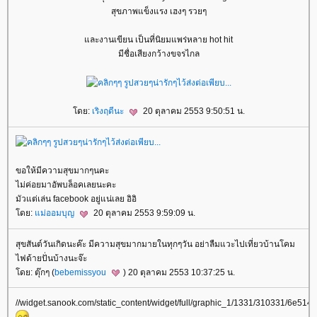
สุขภาพแข็งแรง เฮงๆ รวยๆ
ละงานเขียน เป็นที่นิยมแพร่หลาย hot hit
มีชื่อเสียงกว้างขจรไกล
ดย:
เริงฤดีนะ
20 ตุลาคม 2553 9:50:51 น.
ขอให้มีความสุขมากๆนคะ
ไม่ค่อยมาอัพบล็อคเลยนะคะ
มัวแต่เล่น facebook อยู่แน่เลย อิอิ
ดย:
ม่ออมบุญ
20 ตุลาคม 2553 9:59:09 น.
สุขสันต์วันเกิดนะค๊ะ มีความสุขมากมายในทุกๆวัน อย่าลืมแวะไปเที่ยวบ้านโคม
ไฟด้ายปั่นบ้างนะจ๊ะ
ดย: ตุ๊กๆ (
bebemissyou
) 20 ตุลาคม 2553 10:37:25 น.
//widget.sanook.com/static_content/widget/full/graphic_1/1331/310331/6