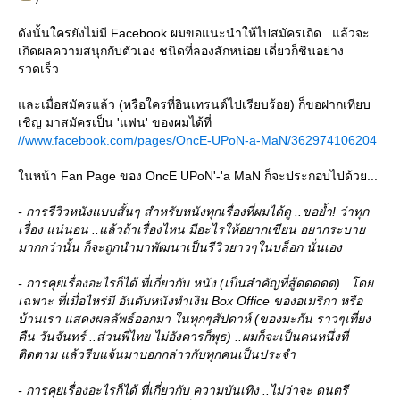
ดังนั้นใครยังไม่มี Facebook ผมขอแนะนำให้ไปสมัครเถิด ..แล้วจะ
เกิดผลความสนุกกับตัวเอง ชนิดที่ลองสักหน่อย เดี่ยวก็ชินอย่าง
รวดเร็ว
ละเมื่อสมัครแล้ว (หรือใครที่อินเทรนด์ไปเรียบร้อย) ก็ขอฝากเทียบ
เชิญ มาสมัครเป็น 'แฟน' ของผมได้ที่
//www.facebook.com/pages/OncE-UPoN-a-MaN/362974106204
นหน้า Fan Page ของ OncE UPoN'-'a MaN ก็จะประกอบไปด้วย...
- การรีวิวหนังแบบสั้นๆ สำหรับหนังทุกเรื่องที่ผมได้ดู ..ขอย้ำ! ว่าทุก
เรื่อง แน่นอน ..แล้วถ้าเรื่องไหน มีอะไรให้อยากเขียน อยากระบา
มากกว่านั้น ก็จะถูกนำมาพัฒนาเป็นรีวิวยาวๆในบล็อก นั่นเอง
- การคุยเรื่องอะไรก็ได้ ที่เกี่ยวกับ หนัง (เป็นสำคัญที่สู้ดดดดด) ..โด
เฉพาะ ที่เมื่อไหร่มี อันดับหนังทำเงิน Box Office ของอเมริกา หรือ
บ้านเรา แสดงผลลัพธ์ออกมา ในทุกๆสัปดาห์ (ของมะกัน ราวๆเที่ยง
คืน วันจันทร์ ..ส่วนพี่ไทย ไม่อังคารก็พุธ) ..ผมก็จะเป็นคนหนึ่งที่
ติดตาม แล้วรีบแจ้นมาบอกกล่าวกับทุกคนเป็นประจำ
- การคุยเรื่องอะไรก็ได้ ที่เกี่ยวกับ ความบันเทิง ..ไม่ว่าจะ ดนตรี