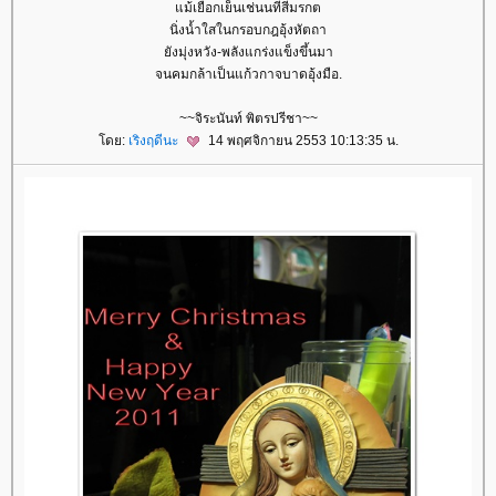
ม้เยือกเย็นเช่นนทีสีมรกต
นิ่งน้ำใสในกรอบกฎอุ้งหัตถา
ังมุ่งหวัง-พลังแกร่งแข็งขึ้นมา
จนคมกล้าเป็นแก้วกาจบาดอุ้งมือ.
~~จิระนันท์ พิตรปรีชา~~
ดย:
เริงฤดีนะ
14 พฤศจิกายน 2553 10:13:35 น.