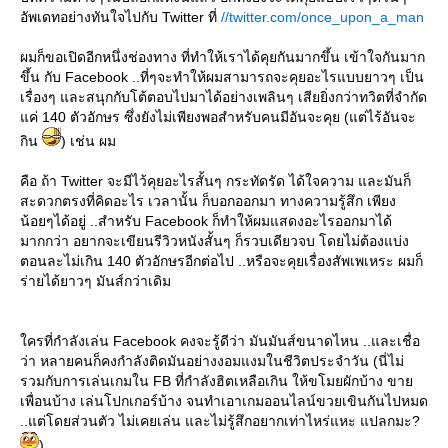
อัพเดทอย่างทันใจไปกับ Twitter ที่
//twitter.com/once_upon_a_man
ผมก็ขอเปิดอีกหนึ่งช่องทาง ที่ทำให้เราได้คุยกันมากขึ้น เข้าใจกันมาก
ขึ้น กับ Facebook ..ที่ๆจะทำให้ผมสามารถจะคุยอะไรแบบยาวๆ เป็น
เรื่องๆ และสนุกกับโต้ตอบไปมาได้อย่างเพลินๆ เสียยิ่งกว่าทวิตที่จำกัด
ค่ 140 ตัวอักษร ซึ่งยังไม่เพียงพอสำหรับคนมีอันจะคุย (แต่ไร้อันจะ
กิน
) เช่น ผม
คือ ถ้า Twitter จะมีไว้คุยอะไรสั้นๆ กระทัดรัด ได้ใจความ และมันก็
สะดวกตรงที่คิดอะไร เวลานั้น ก็บอกออกมา ทางความรู้สึก เพียง
น้อยๆได้อยู่ ..สำหรับ Facebook ก็ทำให้ผมแสดงอะไรออกมาได้
มากกว่า อยากจะเขียนรีวิวหนังสั้นๆ ก็รวบเดียวจบ โดยไม่ต้องแบ่ง
ตอนละไม่เกิน 140 ตัวอักษรอีกต่อไป ..หรือจะคุยเรื่องสัพเพเหระ ผมก็
ร่ายได้ยาวๆ มันส์กว่าเดิม
ครที่กำลังเล่น Facebook คงจะรู้ดีว่า มันมันส์ขนาดไหน ..และเชื่อ
ว่า หลายคนก็คงกำลังติดมันอย่างงอมแงมในชีวิตประจำวัน (นี่ไม่
รวมกับการเล่นเกมใน FB ที่กำลังฮิตเหลือเกิน ให้ขโมยผักบ้าง ขา
เพื่อนบ้าง เล่นโปกเกอร์บ้าง จนทำเอาเกมออนไลน์ขวยเขินกันไปหมด
..แต่โดยส่วนตัว ไม่เคยเล่น และไม่รู้สึกอยากเท่าไหร่แหะ แปลกมะ?
)