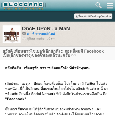
OncE UPoN'-'a MaN
ฝากข้อความหลังไมค์
ผู้ติดตามบล็อก : 6 คน
สวัสดี เพื่อนชาวไซเบอร์(อีกสักที) :: ตอนนี้ผมมี Facebook
เป็น(อีกช่องทาง)ของตัวเองแล้วนะครับ ^^
สวัสดีครับ...เพื่อนๆพี่ๆ ชาว "บล็อคแก๊งค์" ที่น่ารักทุกคน
เมื่อประมาณ ตุลา ปีก่อน ก็เคยตั้งบล็อกโปรโมตว่ามี Twitter ไปแล้ว
หนหนึ่ง ..นี่ก็เป็นอีกหน ที่ผมขอตั้งบล็อกโปรโมตอีกสักที แต่งวดนี้ มา
พร้อมกับ อีกหนึ่ง Social Network ที่กำลังฮิตในบ้านเราเหลือเกิน คือ
"Facebook"
ซึ่งนอกเสียจาก จะได้รู้จักกับตัวตนของผมผ่านทางตัวอักษร และ
บทความต่างๆในบล็อกแห่งนี้แล้ว อีกทั้งยังจะได้คุยแบบเร็วๆด่วนๆ