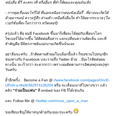
หนังสือ ทีวี ละครเวที หรืออื่นๆ ที่ทำให้ผมและคุณบันเทิง
- การคุยเรื่องอะไรก็ได้ ที่นอกเหนือจากสองข้อเมื่อกี้ ..ที่อาจจะเกิดได้
ด้วยอารมณ์ ความรู้สึก ส่วนตัว เหนือสิ่งอื่นใด ทำให้อยากระบาย (ใน
เวอร์ชั่นที่สะใจกว่าการ ทวิตเตอร์)
สรุปแล้ว คือ ผมมี Facebook ขึ้นมาก็เพื่อจะได้คุยกับเพื่อนๆโลก
ไซเบอร์ได้มากขึ้น ได้ติดต่อสื่อสาร แลกเปลี่ยนความคิดเห็น และที่
สำคัญคือ มีมิตรภาพอันงอกงามเกิดขึ่นนั่นเอง
อย่าลืมนะครับ ..ถ้าติดตามตัวผมในบล็อกนี้แล้ว ก็ขอชวนไปสนุกอีก
ช่องทางกับ Facebook และรวมถึง Twitter ด้วย ...มีอะไรติดต่อผม
ทางนั้น จะเร็วกว่า สะดวกกว่า เพราะผมติดตามการอัพเดท(แทบ)ทุก
วันครับ
้ำอีกครั้ง... Become a Fan @
//www.facebook.com/pages/OncE-
UPoN-a-MaN/362974106204
หรือ จะเลื่อนเมาส์ไปทางขวา แล้ว
คลิก
"ร่วมเป็นแฟน"
ที่ embed ของ FB ก็ได้เช่นกัน
ละ Follow Me @
//twitter.com/once_upon_a_man
ขอเทียบเชิญให้มาสนุกด้วยกันเยอะๆนะครับ