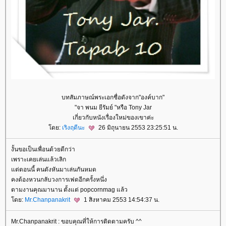
บทสัมภาษณ์พระเอกชื่อดังจาก"องค์บาก"
"จา พนม ยีรัมย์ "หรือ Tony Jar
เกี่ยวกับหนังเรื่องใหม่ของเขาค่ะ
ดย:
เริงฤดีนะ
26 มิถุนายน 2553 23:25:51 น.
งั้นขอเป็นเพื่อนด้วยดีกว่า
เพราะเคยเล่นแล้วเลิก
ต่ตอนนี้ คนดังหันมาเล่นกันหมด
คงต้องหวนกลับวงการเฟดอีกครั้งหนึ่ง
ตามงานคุณมานาน ตั้งแต่ popcornmag แล้ว
ดย:
Mr.Chanpanakrit
1 สิงหาคม 2553 14:54:37 น.
Mr.Chanpanakrit : ขอบคุณที่ให้การติดตามครับ ^^