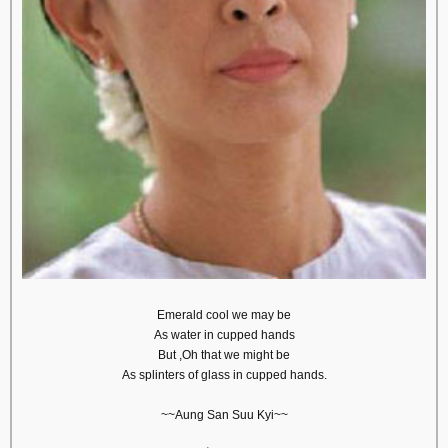
Emerald cool we may be
As water in cupped hands
But ,Oh that we might be
As splinters of glass in cupped hands.
~~Aung San Suu Kyi~~