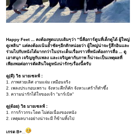
Happy Feet ... คงต้องพูดแบบเดิมๆว่า "นี่คือการ์ตูนที่เด็กดูได้ ผู้ใหญ่
ดูเพลิน" แต่คงต้องเน้นย้ำชัดๆอีกสักหน่อยว่า ผู้ใหญ่น่าจะรู้สึกอินและ
ร่วมไปกับหนังได้มากกว่าในประเด็นเรื่องราวที่หนังต้องการสื่อ ... ดู
เอาสนุก เจริญหูกับเพลง และเจริญตากับภาพ ก็น่าจะเป็นเหตุผลที่
เพียงพอต่อการตัดสินใจดูหนังน่ารักๆเรื่องนี้ครับ
ดู{ดี} วิธ มายเซลฟ์ :
1. ภาพสวยเลิศ งามแจ่ม เหมือนจริง
2. เพลงประกอบเพราะ จังหวะคึกก็คัก จังหวะเศร้าก็ทำซึ้ง
3. ความน่ารักได้ใจของเจ้า "มาร์เบิล"
ดู{ด้อย} วิธ มายเซลฟ์ :
1. การก้าวกระโดด ไม่ต่อเนื่องของหนัง
2. เหตุผลบางอย่างน่าจะมี ก็ข้ามทิ้งไป
เกรด B+
...