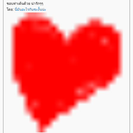
ชอบท่าเต้นด้วย น่ารักๆๆ
ดย:
นี่มันอะไรกันซะงั้นน่ะ