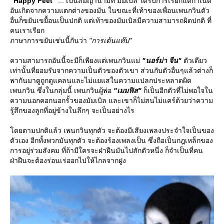
"Happy Feet"
... เป็นสมญานามที่ มัมเบิล ได้รับการเรียกแต่กำเนิด
อันเกิดจากความแตกต่างของมัน ในขณะที่เท้าของเพื่อนเพนกวินตัว
อื่นก็ขยับเขยื้อนเป็นปกติ แต่เท้าของมัมเบิลมีความสามารถผิดปกติ ที่
คนเราเรียก
ภาษาการขยับเช่นนี้กันว่า
"การเต้นแท๊ป"
ความสามารถอันนี้จะมีก็เพียงแต่เพนกวินแม่
"นอร์ม่า จีน"
ตัวเดียว
เท่านั้นที่ยอมรับจากความเป็นตัวของตัวเขา ส่วนกับตัวอื่นๆแล้วต่างก็
พากันมาดูถูกดูแคลนและไม่แยแสในความแปลกประหลาดผิด
เพนกวิน ซึ่งในกลุ่มนี้ เพนกวินผู้พ่อ
"เมมฟิส"
ก็เป็นอีกตัวที่ไม่พอใจใน
ความนอกคอกนอกรั้วของมัมเบิล และเขาก็ไม่สนไม่แคร์ด้วยว่าความ
รู้สึกของลูกที่อยู่ข้างในลึกๆ จะเป็นอย่างไร
ดยตามปกติแล้ว เพนกวินทุกตัว จะต้องมีเสียงเพลงประจำใจเป็นของ
ตัวเอง อีกทั้งพวกมันทุกตัว จะต้องร้องเพลงเป็น ซึ่งถือเป็นกฎเหล็กของ
การอยู่ร่วมสังคม ที่ถ้ามีใครจะฝ่าฝืนมันไปสักตัวหนึ่ง ก็จำเป็นที่คน
ฝ่าฝืนจะต้องร่อนเร่ออกไปให้ไกลจากฝูง