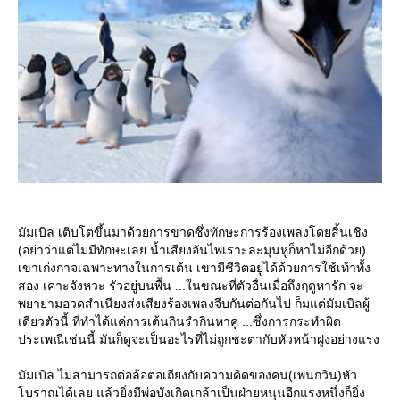
มัมเบิล เติบโตขึ้นมาด้วยการขาดซึ่งทักษะการร้องเพลงโดยสิ้นเชิง
(อย่าว่าแต่ไม่มีทักษะเลย น้ำเสียงอันไพเราะละมุนหูก็หาไม่อีกด้วย)
เขาเก่งกาจเฉพาะทางในการเต้น เขามีชีวิตอยู่ได้ด้วยการใช้เท้าทั้ง
สอง เคาะจังหวะ รัวอยู่บนพื้น ...ในขณะที่ตัวอื่นเมื่อถึงฤดูหารัก จะ
พยายามอวดสำเนียงส่งเสียงร้องเพลงจีบกันต่อกันไป ก็มแต่มัมเบิลผู้
เดียวตัวนี้ ที่ทำได้แค่การเต้นกินรำกินหาคู่ ...ซึ่งการกระทำผิด
ประเพณีเช่นนี้ มันก็ดูจะเป็นอะไรที่ไม่ถูกชะตากับหัวหน้าฝูงอย่างแรง
มัมเบิล ไม่สามารถต่อล้อต่อเถียงกับความคิดของคน(เพนกวิน)หัว
บราณได้เลย แล้วยิ่งมีพ่อบังเกิดเกล้าเป็นฝ่ายหนุนอีกแรงหนึ่งก็ยิ่ง