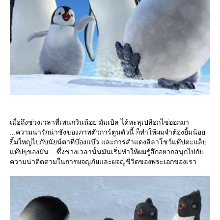
เมื่อถึงช่วงเวลาที่เพนกวินน้อย มัมเบิล ได้ทะลุเปลือกไข่ออกมา
...ความน่ารักน่าชังของภาพตัวการ์ตูนตัวนี้ ก็ทำให้ผมจำต้องยิ้มน้อ
ิ้มใหญ่ไปกับนัยน์ตาที่บ๊องแบ๊ว และการสำแดงลีลาโชว์แท๊ปตะแล็บ
ท๊ปๆของมัน ...ซึ่งช่วงเวลานั้นมันเริ่มทำให้ผมรู้สึกอยากสนุกไปกับ
ความน่าติดตามในการผจญภัยและผจญชีวิตของพระเอกของเรา