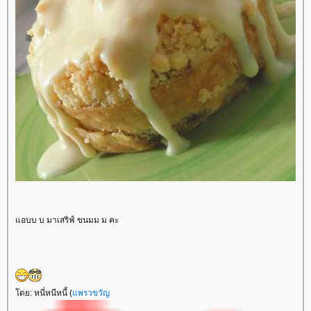
อบบ บ มาเสริฟ์ ขนมม ม คะ
ดย: หนี่หนีหนี้ (
พรวขวัญ