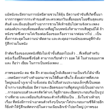
ม้หนังจะมีสถานการณ์หนีตายชวนให้ลุ้น มีความขำขันที่เกิดขึ้นมา
จากการพูดการกระทำของตัวละครเพนกวินเตี้ยจอมขโมยซีนสุดแสบ
สันต์ และมีแอบอินสร้างอาการชวนให้เท้าขยับไปตามจังหวะเพลง
ต่องค์ประกอบทั้งหมดทั้งมวลที่อยู่ในบทหนังก็สามารถเสียศูนย์ได้ ถ้า
หนังขาดซึ่งความไล่เรียงต่อเนื่องของเรื่องราวฉากต่อฉากไป ...เป็น
ทั้งการสะดุดในความน่าติดตาม และสะดุดอารมณ์ของคนดูที่กำลัง
รู้สึกร่วมในหนัง
ถ้าตัดเรื่องของบทหนังที่ยังไม่เข้าขั้นดีออกไปแล้ว ...ที่เหลือสำหรับ
หนังเรื่องนี้ก็หมดซึ่งข้อติ สามารถเรียกคำว่า ยอด ได้ ในส่วนของภาพ
ละ ถือว่า เยี่ยม ในการเป็นหนังเพลง ...
ภาพของหนัง คม ชัด ลึก สวยแจ่มดูใกล้เคียงความเป็นจริงได้น่าทึ่ง
...เทคนิคการสร้างทำออกมาชวนให้ตื่นตาตื่นใจ ตั้งแต่ภาพที่สเกล
หญ่ของน้ำภูเขาน้ำแข็งถล่ม ยันไปถึงส่วนประกอบเล็กๆที่เป็นหยด
น้ำเกาะรอบหินย้อย มีความละเอียดของงานที่ดูสมบูรณ์เป็นอย่างมาก
...การออกแบบตัวละครสัตว์ต่างๆ ก็ดูมีรายละเอียดประกอบกันเป็นรูป
ร่างที่สวย และเหมือนกับลักษณะตัวจริงที่มันเป็น ...ยิ่งในช่วงท้ายๆ
เรื่อง ที่หนังมีการนำเอาคนตัวจริงๆเป็นๆมาใส่ประกอบงานซีจีด้วยอีก
ก็ยิ่งทำให้รู้สึกมหัศจรรย์ในความเนียนอีกเข้าไปยกใหญ่ (ภาพของ