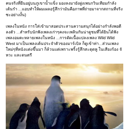
คนจริงที่ยืนอยู่บนภูเขาน้ำแข็ง มองลงมายังฝูงเพนกวินเทียมกำลัง
เต้นรำ ...แอบทำให้ผมเผลอรู้สึกว่ามันคือภาพที่ถ่ายมาจากสถานที่จริง
ซะอย่างงั้น)
เพลงในหนัง การใส่เข้ามาสอดประสานความสนุกได้อย่างกำลังพอดี
ลงตัว ...สำหรับนักฟังเพลงเก่าๆคงจะเพลินกันน่าดูชมที่ได้ยินได้ฟัง
เพลงอมตะหลายเพลงในหนัง ...การดัดเนื้อแปลงเพลง Wild Wild
West มาเป็นเพลงเต้นประจำตัวของมาร์เบิล ก็ดูเข้าท่า...ส่วนเพลง
หม่ๆที่หนังแต่งขึ้นมา ก็ล้วนแต่เพราะพริ้งรู้สึกสะดุดหู ในเสียงร้อง จั
หวะ และดนตรี