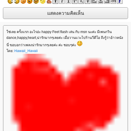
ช่เลย ครั้งแรก อะไรอ่ะ happy Feet flash เล่น กับ msn นะค่ะ มีเพนกวิน
dance,happy,heart,น่ารักมากๆเลยค่ะ เมื่อวานแวะไปร้านวีดีโอ ถึงรู้ว่าอ้าวหนัง
นี่ ขอบอกว่าเพลงน่ารักมากๆเลยค่ะ ค่ะ ชอบๆค่ะ
ดย:
Hawaii_Havaii