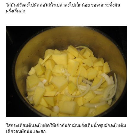
ส่มันฝรั่งลงไปผัดต่อใส่น้ำเปล่าลงไปเล็กน้อย รอจนกระทั้งมัน
ฝรั่งเริ่มสุก
ส่กระเทียมต้นลงไปผัดให้เข้ากันกับมันฝรั่งเติมน้ำซุปผักลงไปต้ม
เคี่ยวจนผักนุ่มและสุก