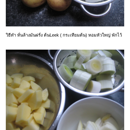
วิธีทำ หั่นล้างมันฝรั่ง ต้นLeek ( กระเทียมต้น) หอมหัวใหญ่ พักไว้