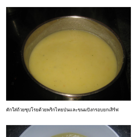
ตักใส่ถ้วยซุปโรยด้วยพริกไทยป่นและขนมปังกรอบยกเสิร์ฟ