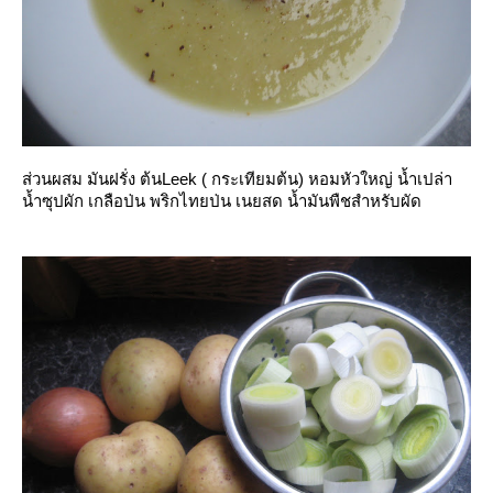
ส่วนผสม มันฝรั่ง ต้นLeek ( กระเทียมต้น) หอมหัวใหญ่ น้ำเปล่า
น้ำซุปผัก เกลือป่น พริกไทยป่น เนยสด น้ำมันพืชสำหรับผัด