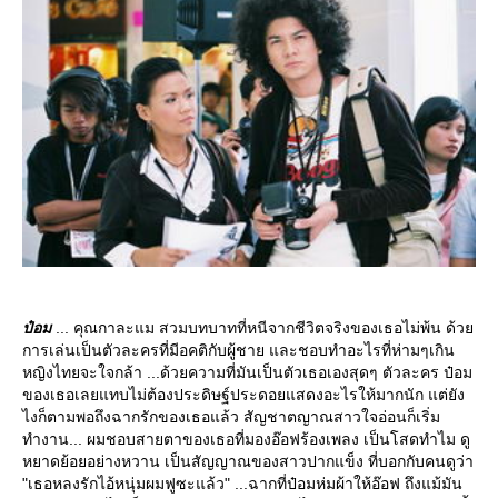
ป๋อม
... คุณกาละแม สวมบทบาทที่หนีจากชีวิตจริงของเธอไม่พ้น ด้ว
การเล่นเป็นตัวละครที่มีอคติกับผู้ชาย และชอบทำอะไรที่ห่ามๆเกิน
หญิงไทยจะใจกล้า ...ด้วยความที่มันเป็นตัวเธอเองสุดๆ ตัวละคร ป๋อม
ของเธอเลยแทบไม่ต้องประดิษฐ์ประดอยแสดงอะไรให้มากนัก แต่ยัง
ไงก็ตามพอถึงฉากรักของเธอแล้ว สัญชาตญาณสาวใจอ่อนก็เริ่ม
ทำงาน... ผมชอบสายตาของเธอที่มองอ๊อฟร้องเพลง เป็นโสดทำไม ดู
หยาดย้อยอย่างหวาน เป็นสัญญาณของสาวปากแข็ง ที่บอกกับคนดูว่า
"เธอหลงรักไอ้หนุ่มผมฟูซะแล้ว" ...ฉากที่ป๋อมห่มผ้าให้อ๊อฟ ถึงแม้มัน