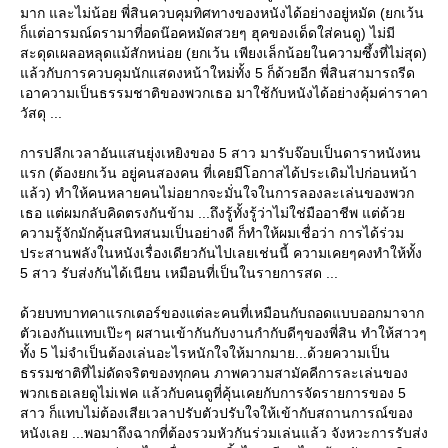
มาก และไม่น้อย พี่สินควบคุมทิศทางของหนังได้อย่างอยู่หมัด (ยกเว้น
ก็แต่อารมณ์ดรามาที่อดน๊อคหมัดสวยๆ ฮุคของเด็ดใส่คนดู) ไม่มี
สะดุดเผลอหลุดแม้สักหน่อย (ยกเว้น เพียงเล็กน้อยในความซึ้งที่ไม่สุด)
ล้วกับการควบคุมนักแสดงหน้าใหม่ทั้ง 5 ก็ด้วยอีก พี่สินสามารถรีด
เอาความเป็นธรรมชาติของพวกเธอ มาใช้กับหนังได้อย่างคุ้มค่าราคา
วัสดุ ...
การปลีกเวลาอันแสนยุ่งเหยิงของ 5 สาว มารับจ๊อบเป็นดาราหนังหน
รก (ต้องยกเว้น อยู่คนสองคน ที่เคยมีโอกาสได้ประเดิมไปก่อนหน้า
ล้ว) ทำให้คนหลายคนไม่อยากจะมั่นใจในการลองละเล่นของพวก
เธอ แต่ผมกลับคิดตรงกันข้าม ...ถึงรู้ทั้งรู้ว่าไม่ใช่มืออาชีพ แต่ด้ว
ความรู้จักมักคุ้นสนิทสนมเป็นอย่างดี ก็ทำให้ผมเชื่อว่า การได้ร่วม
ประสานพลังในหนังเรื่องเดียวกันไปเลยเช่นนี้ ความเคยๆคงทำให้ทั้ง
5 สาว รับส่งกันได้เนียน เหมือนที่เป็นในรายการสด ...
ด้วยบทบาทคาแรกเตอร์ของแต่ละคนที่เหมือนกับถอดแบบออกมาจาก
ตัวเองกันแทบเป๊ะๆ ผสานเข้ากันกับงานกำกับดีๆของพี่สิน ทำให้สาวๆ
ทั้ง 5 ไม่จำเป็นต้องเล่นอะไรหนักใจให้มากมาย...ด้วยความเป็น
ธรรมชาติที่ไม่ดัดจริตของทุกคน ภาพความสามัคคีการละเล่นของ
พวกเธอเลยดูไม่เฟค แล้วกับคนดูที่คุ้นเคยกับการจัดรายการของ 5
สาว ก็แทบไม่ต้องเสียเวลาปรับตัวปรับใจให้เข้ากับสถานการณ์ของ
หนังเลย ...พอมาถึงฉากที่ต้องรวมหัวกันร่วมเล่นแล้ว จังหวะการรับส่ง