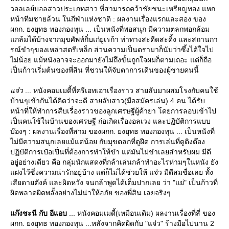
วอลเลย์บอลสาวประเภทสาว ที่สามารถคว้าชัยชนะเหรียญทอง แหก
หน้าทีมชายล้วน ในกีฬาแห่งชาติ : ผลงานเรื่องแรกและสอง ของ
ผกก. ยงยุทธ ทองกองทุน ... เป็นหนังที่พอสนุก มีความตลกพอกล้อม
กล้มได้บ้างจากมุขศัพท์กิ๋บเก๋ยูเรก้า ท่าทางสะดีดสะดิ้ง และสถานกา
รณ์ขำๆของเหล่าสตรีเหล็ก ส่วนความเป็นดรามาก็นับว่าซึ้งได้ใจไป
ไม่น้อย แม้หนังอาจจะออกมายังไม่ถึงขั้นถูกใจผมก็ตามเถอะ แต่ก็ถือ
เป็นก้าวเริ่มต้นของพี่สิน ที่ชวนให้จับตาการเดินของผู้ชายคนนี้
จ๋ว
... หนังคอมเมดี้ที่ครีเอทเอาเรื่องราว สายลับมาผสมโรงกับคนใช้
บ้านๆเข้ากันได้คิดว่าจะดี สายลับสาว(มือสมัครเล่น) 4 คน ได้รับ
หน้าที่ให้ทำการสืบเรื่องราวของลูกเศรษฐีผู้ค้ายา โดยการลอบเข้าไป
เป็นคนใช้ในบ้านของเศรษฐี ก่อเกิดเรื่องอลเวง และปฏิบัติการแบบ
บ๊องๆ : ผลงานเรื่องที่สาม ของผกก. ยงยุทธ ทองกองทุน ... เป็นหนังที่
ไม่มีความสนุกเลยแม้แต่น้อย กับมุขตลกที่ดูฝืด การเล่นที่ดูติงต๊อง
ปฏิบัติการเป๋อเปิ่นที่ต้องการทำให้ขำ แต่มันไม่ขำเลยสำหรับผม มีดี
อยู่อย่างเดียว คือ กลุ่มนักแสดงที่กล้าเล่นกล้าทำอะไรห่ามๆในหนัง ยัง
ฝงไว้ซึ่งความน่ารักอยู่บ้าง แต่ก็ไม่ได้ช่วยให้ แจ๋ว มีดีสมชื่อเลย ทั้ง
เสียดายตังค์ และผิดหวัง จนกล้าพูดได้เต็มปากเลย ว่า "แย่" เป็นก้าวที่
ผิดพลาดผิดพลั้งอย่างไม่น่าให้อภัย ของพี่สิน เลยจริงๆ
ก๊งชะนี กับ อีแอบ
... หนังคอมเมดี้(เหมือนเดิม) ผลงานเรื่องที่สี่ ของ
ผกก. ยงยุทธ ทองกองทุน ...หลังจากคิดผิดกับ "แจ๋ว" ร้างมือไปนาน 2