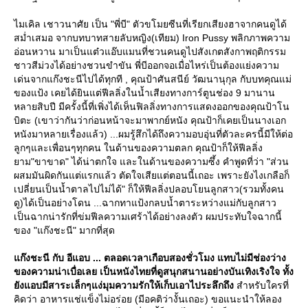
ไมเคิล เชาวนาศัย เป็น "พี่บี" ตัวขโมยซีนที่เรียกเสียงฮาจากคนดูได้
สม่ำเสมอ จากบทบาทสายลับหญิง(เทียม) Iron Pussy พลิกภาพความ
อ่อนหวาน มาเป็นแต๋วแอ๊บแมนที่ชวนคนดูไปสังเกตสังกาพฤติกรรม
ชาวสีม่วงได้อย่างชวนขำขัน พี่บีออกจอเมื่อไหร่เป็นต้องแย่งความ
เด่นจากแก๊งชะนีไปได้ทุกที , คุณป้าศันสนีย์ วัฒนานุกุล กับบทคุณแม่
ของแป้ง เคยได้ยินแต่ฟีลลิ่งในน้ำเสียงทางการ์ตูนช่อง 9 มานาน
หลายสิบปี มีครั้งนี้ที่เพิ่งได้เห็นฟิลลิ่งทางการแสดงออกของคุณป้าโน
บิตะ (เขาว่ากันว่าก่อนหน้าจะมาพากย์หนัง คุณป้าก็เคยเป็นนางเอก
หนังมาหลายเรื่องแล้ว) ...ผมรู้สึกได้ถึงความอบอุ่นที่ตัวละครนี้มีให้ต่อ
ลูกๆและเพื่อนๆทุกคน ในด้านของความตลก คุณป้าก็ให้ฟีลลิ่ง
าม"ขาขาด" ได้น่าตกใจ และในด้านของความซึ้ง คำพูดที่ว่า "ส่วน
ผสมมันผิดกันแต่แรกแล้ว ตัดใจเสียแต่ตอนนี้เถอะ เพราะยังไงเกลือก็
เปลี่ยนเป็นน้ำตาลไปไม่ได้" ก็ให้ฟีลลิ่งปลอบโยนลูกสาว(รวมทั้งคน
ดู)ได้เป็นอย่างโดน ...ฉากทาแป้งกลบน้ำตาระหว่างแม่กับลูกสาว
เป็นฉากน่ารักที่ข่มฟีลความเศร้าได้อย่างลงตัว ผมประทับใจฉากนี้
ของ "แก๊งชะนี" มากที่สุด
ก๊งชะนี กับ อีแอบ ... ตลอดเวลาเกือบสองชั่วโมง แทบไม่มีช่องว่าง
ของความน่าเบื่อเลย เป็นหนังไทยที่ดูสนุกสนานอย่างบันเทิงเริงใจ ทั้ง
ังแอบมีสาระเล็กๆแง่มุมความรักให้เก็บเอาไประลึกถึง
สำหรับใครที่
คิดว่า อาหารแช่แข็งไม่อร่อย (มีอคติว่างั้นเถอะ) ขอแนะนำให้ลอง