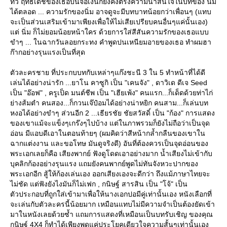
ทีวี ฤทธิ์เดชของเธอบนจอเงินก็ยังคงตรึงความน่าสนใจในบทของ นิ่ม
ได้ตลอด ... ความรักของนิ่ม อาจดูจะมีบทบาทน้อยกว่าเพื่อนๆ (แทบ
จะเป็นส่วนเสริมเข้ามาเพียงเพื่อให้ไม่เสียเปรียบคนอื่นๆแค่นั้นเอง)
ต่ นิ่ม ก็ไม่ยอมน้อยหน้าใคร ด้วยการใส่สีสันความรักของเธอแบบ
ขำๆ ... ในฉากวันลอยกระทง คำพูดปนเหนียมอายของเธอ ทำผมฮา
ก๊ากอย่างรุนแรงเป็นที่สุด
ตัวละครชาย ที่ประกบบทกับเหล่าๆแก๊งชะนี 3 ใน 5 ทำหน้าที่ได้ดี
เล่นได้อย่างน่ารัก ...ยาโน คาซูกิ เป็น "เคนจัง" , ดาวิเด ดีเจ Seed
เป็น "อ๊อฟ" , ครูเป็ด มนต์ชีพ เป็น "เฮียเพ้ง" คนแรก...ก็เด็ดด้วยท่าไก่
่างส้มตำ คนสอง...ก็กวนเจ๊ป๋อมได้อย่างน่าหยิก คนสาม...ก็เล่นบท
หงอได้อย่างขำๆ ส่วนอีก 2 ...เธียรชัย ชัยสวัสดิ์ เป็น "ก้อง" การแสดง
ของเขาแม้จะแข็งๆเกร๊งๆไปบ้าง แต่ในภาพรวมก็ยังไม่ถือว่าเป็นจุด
อ่อน มีแอบดีเอาในตอนท้ายๆ (ผมคิดว่าสีหน้ากล้ำกลืนของเขาใน
ฉากแต่งงาน และขอโทษ มันดูจริงดี) อันที่ต้องควรเป็นจุดอ่อนของ
พระเอกเลยก็คือ เสียงพากย์ ฟังดูโดดเอาอย่างมาก น้ำเสียงไม่เข้ากับ
บุคลิกก้องอย่างรุนแรง แถมยังคนพากย์พูดไม่ทันจังหวะปากของ
พระเอกอีก สู้ให้ก้องเล่นเอง ออกเสียงเองจะดีกว่า ถึงแม้ภาษาไทยจะ
ไม่ชัด แต่ฟังยังไงมันก็ไม่เฟก , กนิษฐ์ สารสิน เป็น "โจ้" เป็น
ตัวประกอบที่ถูกใส่เข้ามาเพื่อให้นางเอกปอมีคู่เท่านั้นเอง หนังเลือกที่
จะเล่นกับตัวละครนี้น้อยมาก เหมือนแทบไม่มีความจำเป็นต้องยัดเข้า
มาในหนังเลยด้วยซ้ำ แถมการแสดงที่เหมือนเป็นบทรับเชิญ ของคุณ
กนิษฐ์ 4X4 ก็ทำได้เพียงพูดแค่ประโยคเดียวใจความสั้นๆเท่านั้นเอง