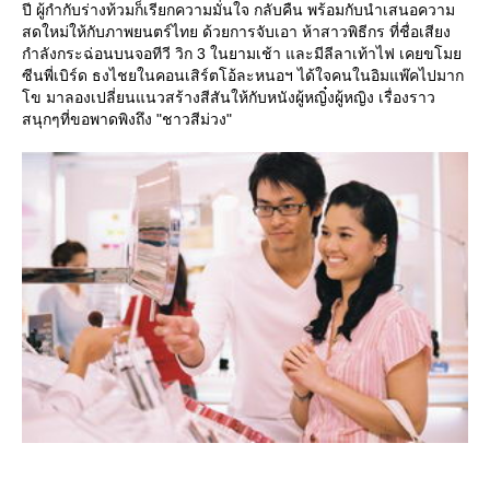
ปี ผู้กำกับร่างท้วมก็เรียกความมั่นใจ กลับคืน พร้อมกับนำเสนอความ
สดใหม่ให้กับภาพยนตร์ไทย ด้วยการจับเอา ห้าสาวพิธีกร ที่ชื่อเสียง
กำลังกระฉ่อนบนจอทีวี วิก 3 ในยามเช้า และมีลีลาเท้าไฟ เคยขโม
ซีนพี่เบิร์ด ธงไชยในคอนเสิร์ตโอ้ละหนอฯ ได้ใจคนในอิมแพ๊คไปมาก
ข มาลองเปลี่ยนแนวสร้างสีสันให้กับหนังผู้หญิ๋งผู้หญิง เรื่องราว
สนุกๆที่ขอพาดพิงถึง "ชาวสีม่วง"