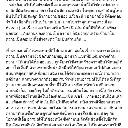
...หนังยิงมุขไปได้อย่างต่อเนื่อง และมุขเหล่านั้นก็ไม่ใช่สะเปะสะปะ
มาผิดที่ผิดจังหวะแต่อย่างใด มันมีความลงตัว ในทุกความขำมันดูไหล
ลื่นไปได้ไม่มีสะดุด ถ้าถามว่ามุขของ แก๊งชะนีฯ ฮามากมั้ย ก็ต้องตอบ
ว่า ไม่ เลือกที่จะเน้นปริมาณ(มุข) มากไปกว่าคุณภาพ(ทางเสียง
หัวเราะ) แต่เรื่องของปริมาณที่ แก๊งชะนี เล่น มันก็มีทีให้แป้กเพียง
น้อยนิด ...กับส่วนของความเป็นดรามา ก็นับว่าถูกเสริมเข้ามาใน
ความเป็นคอมเมดี้อย่างลงตัว ไม่เป็นส่วนเกิน ...
เรื่องของบทก็ส่วนของบทที่ดีไปเอง แต่ถ้าพูดในเรื่องของอารมณ์แล้ว
ความเป็นดรามายังขัดกับตัวบทอยู่เอามาก ...บทที่มีแง่มุมทางด้าน
ดรามาให้เล่นได้ตั้งเยอะแยะ ถูกจับมาใช้งานสร้างความอินให้คนดูได้
อย่างไม่เต็มที่ ด้วยเพราะที่หนังเสียพื้นที่ให้กับความตลกไปเกือบจะจบ
สิบนาทีสุดท้ายที่เหลือของหนัง เลยได้จังหวะทอดอารมณ์ดรามาเอา
ค่ผ่านๆ ฉากบางฉากก็ต้องยอมรับว่าหนังดันอารมณ์ไปได้จนถึงที่สุด
(อ่านรายละเอียดของฉากที่ว่านี้ได้ในบรรทัดสุดท้าย) แต่อีกหลา
ฉากหนังก็ออกจะกั้กๆ ไม่ดื้อดึงเค้นอารมณ์กันให้มากกว่านี้ไปอีก (เช่น
ฉากที่ก้องขอโทษแป้งในเรื่องที่ตน...เซ็นเซอร์... ภาพของมันก็อินแล้ว
ล่ะ เพียงแต่การบิวต์มันไม่ยังไปไม่ถึงจุดพีค) หนังเกาหลีที่ออกแนวฮา
สะเปะสะปะ หลายต่อหลายเรื่องสามารถมาจบลงสวยงาม เอากับฉาก
ดรามาที่เล่นซึ้งกับคนดูจนต้องหลั่งน้ำตา ผมรู้สึกเสียดายนิดๆ กับ
อกาสที่เอื้อ อารมณ์ที่ได้ของหนัง ซึ่งถ้ามันผลักดันส่วนซึ้งไปอีกสัก
นิด อัดความอินไปอีกสักหน่อย หนังคงโดนใจและได้ใจคอดรามาไปอี