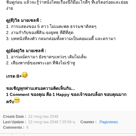
ชิมดูก่อน แล้วจะรู้ว่าหนังไทยเรื่องนี้ก็มีอะไรดีๆ ที่เอร็ดอร่อยและย่อ
ง่า
ดู{ดี}วิธ มายเซลฟ์ :
1. การแสดงของ 5 สาว ไม่เมคเฟค ธรรมชาติสดๆ
2. งานกำกับของพี่สิน-ยงยุทธ ที่ดีที่สุด
3. บทหนังที่ลงตัว กลมกล่อมทั้งความเป็นคอมเมดี้ และดรามา
ดู{ด้อย}วิธ มายเซลฟ์ :
1. อารมณ์ดรามา ยังขาดๆแหว่งๆ เติมไม่เต็ม
2. เสียงพากย์ของพระเอก ที่ฟังไม่เข้าหู
เกรด B+
ขอเชิญทุกท่านเสนอความคิดเห็นกัน...
1 Comment ของคุณ คือ 1 Happy ของเจ้าของบล็อก ขอบคุณมาก
ครับ
Create Date :
22 กรกฎาคม 2549
Last Update :
22 กรกฎาคม 2549 7:35:56 น.
Counter :
Pageviews.
Comments :
6