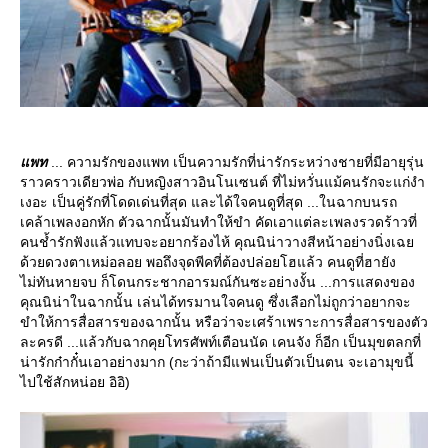
พท
... ความรักของแพท เป็นความรักที่น่ารักระหว่างชายที่มีอายุรุ่น
ราวคราวเดียวพ่อ กับหญิงสาวอินโนเซนต์ ที่ไม่หวั่นแม้คนรักจะแก่งำ
เงอะ เป็นคู่รักที่โดดเด่นที่สุด และได้ใจคนดูที่สุด ...ในฉากบนรถ
เคล้าเพลงอกหัก ตัวฉากนั้นมันทำให้ขำ คัดเอาแต่ละเพลงรวดร้าวที่
คนช้ำรักฟังแล้วแทบจะอยากร้องไห้ คุณนิน่าวางสีหน้าอย่างนิ่งเฉ
ด้วยดวงตาเหม่อลอย พอถึงจุดพีคที่ต้องปล่อยโฮแล้ว คนดูที่ฮายัง
ไม่ทันหายจบ ก็โดนกระชากอารมณ์กันซะอย่างงั้น ...การแสดงของ
คุณนิน่าในฉากนั้น เล่นได้ทรมานใจคนดู ซึ่งเลือกไม่ถูกว่าอยากจะ
ขำให้การสื่อสารของฉากนั้น หรือว่าจะเศร้าเพราะการสื่อสารของตัว
ละครดี ...แล้วกับฉากคุยโทรศัพท์เตือนนัด เคนจัง ก็อีก เป็นมุขตลกที่
น่ารักก๋ากั๋นเอาอย่างมาก (กะว่าถ้ามีแฟนเป็นตัวเป็นตน จะเอามุขนี้
ไปใช้สักหน่อย อิอิ)