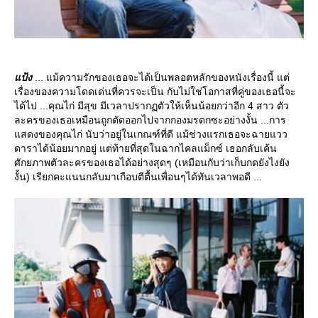
ป้ง
... แม้ความรักของเธอจะได้เป็นพลอตหลักของหนังเรื่องนี้ แต่
เรื่องของความโดดเด่นที่ควรจะเป็น กับไม่ใช่โอกาสที่คู่ของเธอนี้จะ
ได้ไป ...คุณไก่ มีสุข มีเวลาปรากฏตัวให้เห็นน้อยกว่าอีก 4 สาว ตัว
ละครของเธอเหมือนถูกตัดออกไปจากกองมรดกซะอย่างงั้น ...การ
สดงของคุณไก่ นับว่าอยู่ในเกณฑ์ที่ดี แม้ช่วงแรกเธอจะฉายแวว
ดาราได้น้อยมากอยู่ แต่ท้ายที่สุดในฉากไคลแม็กซ์ เธอกลับเค้น
ศักยภาพตัวละครของเธอได้อย่างสุดๆ (เหมือนกับว่าเก็บกดยังไงยัง
งั้น) เรียกคะแนนกลับมาเกือบตีตื้นเพื่อนๆได้ทันเวลาพอดี ...