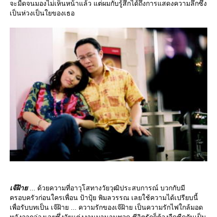
จะมืดจนมองไม่เห็นหน้าแล้ว แต่ผมกับรู้สึกได้ถึงการแสดงความลึกซึ้ง
เป็นห่วงเป็นใยของเธอ
เจ๊ฝ้า
... ด้วยความที่อาวุโสทางวัยวุฒิประสบการณ์ บวกกับมี
ครอบครัวก่อนใครเพื่อน ป้าปุ้ย พิมลวรรณ เลยใช้ความได้เปรียบนี้
เพื่อรับบทเป็น เจ๊ฝ้าย ... ความรักของเจ๊ฝ้าย เป็นความรักไฟใกล้มอด
หลังจากล่วงเลยซึ่งวัยแต่งงานมานานพอดู ชีวิตรักก็ต้องจืดชืดกันเป็น