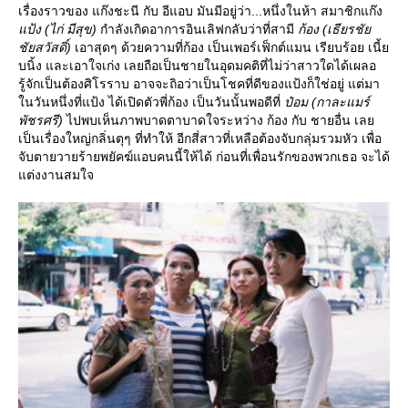
เรื่องราวของ แก๊งชะนี กับ อีแอบ มันมีอยู่ว่า...หนึ่งในห้า สมาชิกแก๊ง
ป้ง (ไก่ มีสุข)
กำลังเกิดอาการอินเลิฟกลับว่าที่สามี
ก้อง (เธียรชั
ชัยสวัสดิ์)
เอาสุดๆ ด้วยความที่ก้อง เป็นเพอร์เฟ็กต์แมน เรียบร้อย เนี้
บนิ้ง และเอาใจเก่ง เลยถือเป็นชายในอุดมคติที่ไม่ว่าสาวใดได้เผลอ
รู้จักเป็นต้องศิโรราบ อาจจะถิอว่าเป็นโชคที่ดีของแป้งก็ใช่อยู่ แต่มา
นวันหนึ่งที่แป้ง ได้เปิดตัวพี่ก้อง เป็นวันนั้นพอดีที่
ป๋อม (กาละแมร์
พัชรศรี)
ไปพบเห็นภาพบาดตาบาดใจระหว่าง ก้อง กับ ชายอื่น เล
เป็นเรื่องใหญ่กลิ่นตุๆ ที่ทำให้ อีกสี่สาวที่เหลือต้องจับกลุ่มรวมหัว เพื่อ
จับตายวายร้ายพยัคฆ์แอบคนนี้ให้ได้ ก่อนที่เพื่อนรักของพวกเธอ จะได้
ต่งงานสมใจ