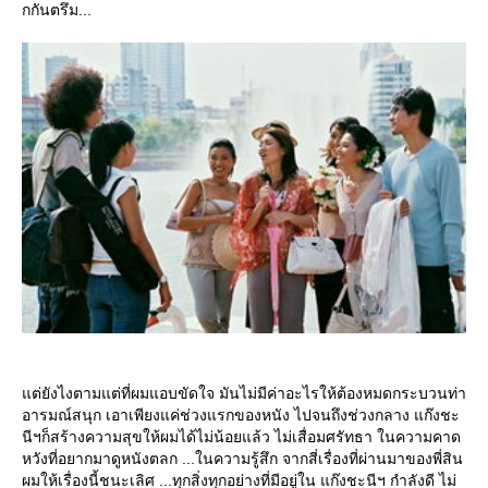
กกันตรึม...
ต่ยังไงตามแต่ที่ผมแอบขัดใจ มันไม่มีค่าอะไรให้ต้องหมดกระบวนท่า
อารมณ์สนุก เอาเพียงแค่ช่วงแรกของหนัง ไปจนถึงช่วงกลาง แก๊งชะ
นีฯก็สร้างความสุขให้ผมได้ไม่น้อยแล้ว ไม่เสื่อมศรัทธา ในความคาด
หวังที่อยากมาดูหนังตลก ...ในความรู้สึก จากสี่เรื่องที่ผ่านมาของพี่สิน
ผมให้เรื่องนี้ชนะเลิศ ...ทุกสิ่งทุกอย่างที่มีอยู่ใน แก๊งชะนีฯ กำลังดี ไม่