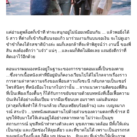
ค่อ่านดูพล็อตก็เข้าที ท่าจะสนุกอยู่ไม่น้อยเหมือนกัน ... แล้วพอยิ่งได้
5 สาว ที่ต่างก็เข้ากันดีบนจอแก้ว มาร่วมงานกันบนจอเงิน จะไปดูเอา
ขำขำก็คงได้รสชาติบ้างล่ะ ผมก็เลยกล้าที่จะท้าพิสูจน์ว่า งานนี้ ของพี่
สิน คงต้องดีกว่า "แจ๋ว" แน่ๆ ...และผมก็คิดไม่ผิดเลย แถมยังดีกว่าที่
คิดเอาไว้อีกด้ว
ตอนแรกผมมองหนังอยู่ในฐานะของการขายคอมเมดี้เป็นของตา
...ซึ่งจากเนื้อหนังเท่าที่มีอยู่มันก็คงวงเวียนไปได้ไม่ไกลจากเรื่องราว
การตามล่าหาความจริงของเพื่อนสาวแก๊งชะนี กลับกลายเป็นเซอร์
ไพรส์นิดๆ ที่หนังมีอะไรมากไปกว่านั้น ...จากแนวความคิดของพี่สิน
ที่เป็นเพียงเรื่องตื้นๆ ก็ได้รับการขยับขยายด้วยบทหนังที่เอื้อเฟื้อความ
บันเทิงได้อย่างเต็มเปี่ยม จากมือเขียนบท อมราพร แผ่นดินทอง
(ล่าสุดก็เพิ่งทำให้ ก้านกล้วย เกือบเหยียบร้อยล้าน) และ เบญจมาภ
รณ์ สระบัว ...บทหนังผสมผสานไปด้วยส่วนของความตลกที่เข้ารส มี
มุขให้จับมาใส่ให้เล่นอยู่ได้อย่างหลากหลาย ไม่ว่าจะเป็นมุข
สถานการณ์ มุขสีหน้าท่าทางตัวละคร มุขสภาพแวดล้อม มีทั้งให้เล่น
เป็นกลุ่ม และเปิดช่องให้ลุยเดี่ยว และที่ขาดไม่ได้ เพราะเป็นอรรถรส
ของหนังเรื่องนี้เลย ก็คือ มุข How to... จับแอบ ที่เล่ากันให้เห็นภาพ