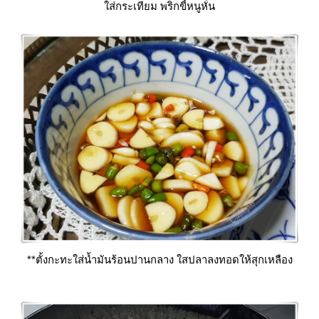
ส่กระเทียม พริกขี้หนูหั่น
**ตั้งกะทะใส่น้ำมันร้อนปานกลาง ใสปลาลงทอดให้สุกเหลือง