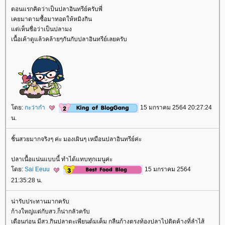
ตอนแรกคิดว่าเป็นปลาอินทรีย์ครับพี่
เคยมาดามซื้อมาทอดให้หมิงกิน
ต่เห็นชื่อว่าเป็นปลามง
เนื้อเค้าดูแล้วคล้ายๆกันกับปลาอินทรีย์เลยครับ
ดย:
กะว่าก๋า
15 มกราคม 2564 20:27:24
น.
ชิ้นสวยมากจริงๆ ค่ะ มองเผินๆ เหมือนปลาอินทรีย์ค่ะ
ปลาเนื้อแน่นแบบนี้ ทำได้แทบทุกเมนูค่ะ
ดย:
Sai Eeuu
15 มกราคม 2564
21:35:28 น.
น่ารับประทานมากครับ
ก้างใหญ่แต่กับสว.ก็น่ากลัวครับ
เดือนก่อน มีสว.กินปลาตะเพียนต้มเค็ม กลืนก้างตรงท้องปลาไปติดค้างที่ลำไส้