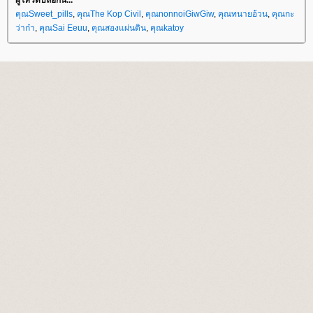
ผู้โหวตบล็อกนี้...
คุณSweet_pills
,
คุณThe Kop Civil
,
คุณnonnoiGiwGiw
,
คุณทนายอ้วน
,
คุณกะ
ว่าก๋า
,
คุณSai Eeuu
,
คุณสองแผ่นดิน
,
คุณkatoy