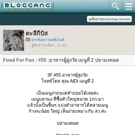
ตะลีกีปัส
ฝากข้อความหลังไมค์
ผู้ติดตามบล็อก : 11 คน
Food For Fun : #55 :อาหารผู้สูงวัย เมนูที่ 2 ปลามงทอด
3F #55 อาหารผู้สูงวั
จทย์โดย คุณ AlDI เมนูที่ 2
เป็นเมนูง่ายๆแต่ทำบ่อยได้เลยค่ะ
เมนูปลามง ที่ซื้อตัวใหญ่ขนาด 1กก.มา
ล้วบั้งเป็นชิ้นๆ แบ่งทำอาหารได้หลายเมนู
ก้างจะน้อย ใหญ่ เห็นง่ายเหมาะกับ สว.ค่ะ
ปลามงทอด