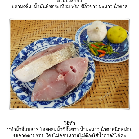
ส่วนประกอบ
ปลามงชิ้น น้ำมันพืชกระเทียม พริก ซีอิ้วขาว มะนาว น้ำตาล
วิธีทำ
**ทำน้ำจิ้มปลา> โดยผสมน้ำซี่อิ๊วขาว น้ำมะนาว น้ำตาลนิดหน่อ
รสชาติตามชอบ ใครไม่ชอบหวานไม่ต้องใส่น้ำตาลก็ได้ค่ะ