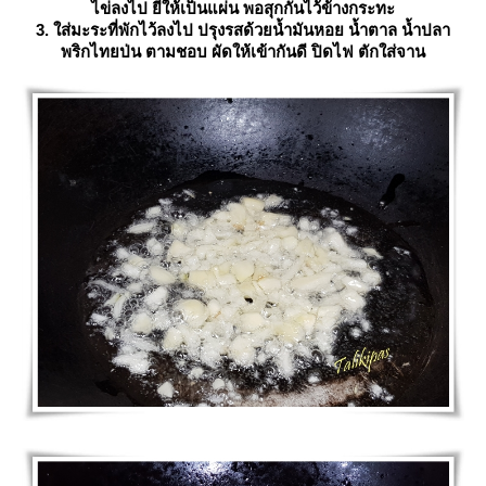
ไข่ลงไป ยีให้เป็นแผ่น พอสุกกันไว้ข้างกระทะ
3. ใส่มะระที่พักไว้ลงไป ปรุงรสด้วยน้ำมันหอย น้ำตาล น้ำปลา
พริกไทยป่น ตามชอบ ผัดให้เข้ากันดี ปิดไฟ ตักใส่จาน