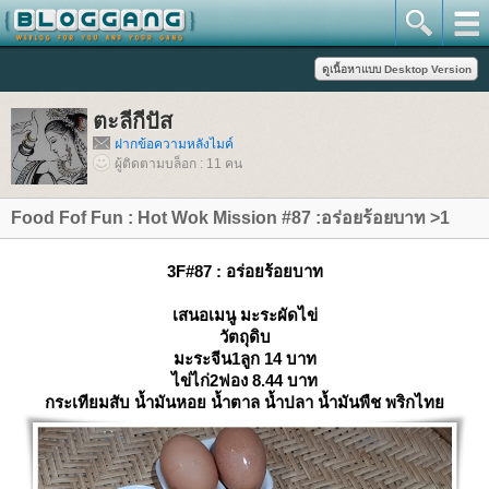
ตะลีกีปัส
ฝากข้อความหลังไมค์
ผู้ติดตามบล็อก : 11 คน
Food Fof Fun : Hot Wok Mission #87 :อร่อยร้อยบาท >1
3F#87 : อร่อยร้อยบาท
เสนอเมนู มะระผัดไข่
วัตถุดิบ
มะระจีน1ลูก 14 บาท
ไข่ไก่2ฟอง 8.44 บาท
กระเทียมสับ น้ำมันหอย น้ำตาล น้ำปลา น้ำมันพืช พริกไท