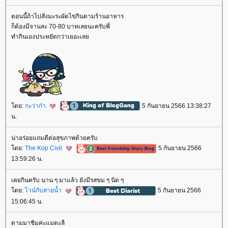
ตอนนี้ถ้าไปสั่งมะระผัดไข่กินตามร้านอาหาร
ก็ต้องมีจานละ 70-80 บาทเลยนะครับพี่
ทำกินเองประหยัดกว่าเยอะเล
ดย:
กะว่าก๋า
5 กันยายน 2566 13:38:27
น.
น่าอร่อยแถมดีต่อสุขภาพด้วยครับ
ดย:
The Kop Civil
5 กันยายน 2566
13:59:26 น.
เคยกินครับ นาน ๆ มาแล้ว ยังมีรสขม ๆ นิด ๆ
ดย:
ไวน์กับสายน้ำ
5 กันยายน 2566
15:06:45 น.
ตามมาชิมค่ะแมตะลี