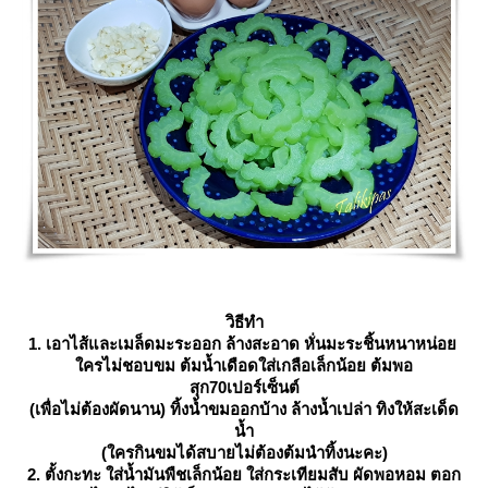
วิธีทำ
1. เอาไส้และเมล็ดมะระออก ล้างสะอาด หั่นมะระชิ้นหนาหน่อ
ครไม่ชอบขม ต้มน้ำเดือดใส่เกลือเล็กน้อย ต้มพอ
สุก70เปอร์เซ็นต์
(เพื่อไม่ต้องผัดนาน) ทิ้งน้ำขมออกบ้าง ล้างน้ำเปล่า ทิงให้สะเด็ด
น้ำ
(ใครกินขมได้สบายไม่ต้องต้มนำทิ้งนะคะ)
2. ตั้งกะทะ ใส่น้ำมันพืชเล็กน้อย ใส่กระเทียมสับ ผัดพอหอม ตอก