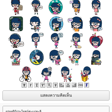
อร่อยดีมีประโยชน์ค่ะแม่ตะลี