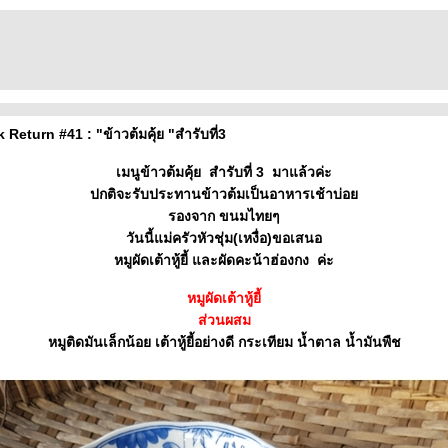
eturn #41 : "ข้าวต้มคุ้ย "สำรับที่3
เมนูข้าวต้มคุ้ย สำรับที่ 3 มาแล้วค่ะ
ปกติจะรับประทานข้าวต้มเป็นอาหารเช้าบ่อ
รองจาก ขนมไทยๆ
วันนี้แม่ครัวหัวชุ่ม(เหงื่อ)ขอเสนอ
หมูผัดเต้าหู้ยี้ และผัดคะน้าฮ่องกง ค่ะ
หมูผัดเต้าหู้ยี้
ส่วนผสม
หมูติดมันเล็กน้อย เต้าหู้ยี้อย่างดี กระเทียม น้ำตาล น้ำมันพืช