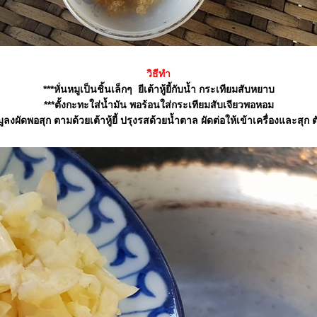
วิธีทำ
***หั่นหมูเป็นชิ้นเล็กๆ ยีเต้าหู้ยี้กับน้ำ กระเทียมสับหยาบ
***ตั้งกะทะใส่น้ำมัน พอร้อนใส่กระเทียมสับเจียวพอหอม
ูลงผัดพอสุก ตามด้วยเต้าหู้ยี้ ปรุงรสด้วยน้ำตาล ผัดต่อให้เข้าเครื่องและสุก ตั