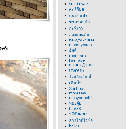
sun-flower
ตะลีกีปัส
คนบ้านป่า
ข้ามขอบฟ้า
กะว่าก๋า
สองแผ่นดิน
newyorknurse
mambymam
กขึ้น
อุ้มสี
ruennara
kae+aoe
tuk-tuk@korat
เริงฤดีนะ
ไวน์กับสายน้ำ
เนินน้ำ
Sai Eeuu
moresaw
mcayenne94
หมุยจุ๋
toor36
วลีลักษณา
สาวไกด์ใจซื่อ
haiku