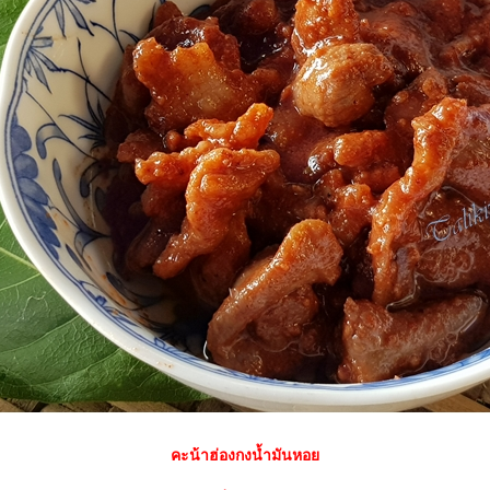
คะน้าฮ่องกงน้ำมันหอ