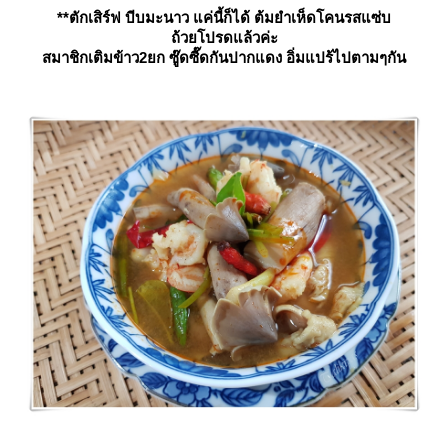
**ตักเสิร์ฟ บีบมะนาว แค่นี้ก็ได้ ต้มยำเห็ดโคนรสแซ่บ
ถ้วยโปรดแล้วค่ะ
สมาชิกเติมข้าว2ยก ซู๊ดซี๊ดกันปากแดง อิ่มแปร้ไปตามๆกัน