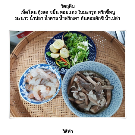
วัตถุดิบ
เห็ดโคน กุ้งสด ขมิ้น หอมแดง ใบมะกรูด พริกขี้หนู
มะนาว น้ำปลา น้ำตาล น้ำพริกเผา ต้นหอมผักชี น้ำเปล่า
วิธีทำ