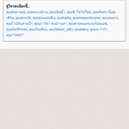
ผู้โหวตบล็อกนี้...
คุณkae+aoe
,
คุณทนายอ้วน
,
คุณเนินน้ำ
,
คุณฟ้าใสวันใหม่
,
คุณจันทราน็อค
เทิร์น
,
คุณtoor36
,
คุณสองแผ่นดิน
,
คุณhaiku
,
คุณnewyorknurse
,
คุณหอมกร
,
คุณไวน์กับสายน้ำ
,
คุณภาวิดา คนบ้านป่า
,
คุณสายหมอกและก้อนเมฆ
,
คุณSertPhoto
,
คุณเริงฤดีนะ
,
คุณSweet_pills
,
คุณkatoy
,
คุณกะว่าก๋า
,
คุณ**mp5**