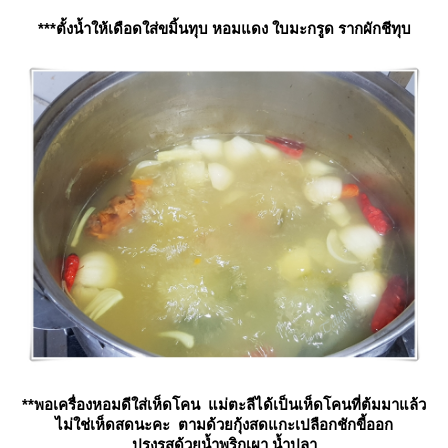
***ตั้งน้ำให้เดือดใส่ขมิ้นทุบ หอมแดง ใบมะกรูด รากผักชีทุบ
**พอเครื่องหอมดีใส่เห็ดโคน แม่ตะลีได้เป็นเห็ดโคนที่ต้มมาแล้ว
ไม่ใช่เห็ดสดนะคะ ตามด้วยกุ้งสดแกะเปลือกชักขี้ออก
ปรุงรสด้วยน้ำพริกเผา น้ำปลา