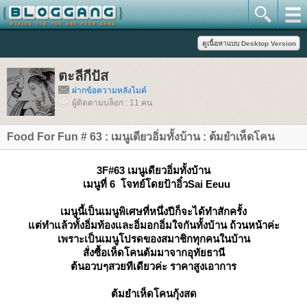
ตะลีกีปัส
ฝากข้อความหลังไมค์
ผู้ติดตามบล็อก : 11 คน
Food For Fun # 63 : เมนูเดียวอิ่มทั้งบ้าน : ต้มยำเห็ดโคน
3F#63 เมนูเดียวอิ่มทั้งบ้าน
เมนูที่ 6 โจทย์โดยป้าอิ๋วSai Eeuu
เมนูนี้เป็นเมนูพิเศษที่หนึ่งปีก็จะได้ทำสักครั้ง
ต่ทำแล้วทั้งอิ่มท้องและอิ่มอกอิ่มใจกันทั้งบ้าน ถ้วนหน้าค่ะ
เพราะเป็นเมนูโปรดของสมาชิกทุกคนในบ้าน
สั่งซื้อเห็ดโคนต้มมาจากอุทัยธานี
ต้นอวบๆสวยทีเดียวค่ะ ราคาสูงเอาการ
ต้มยำเห็ดโคนกุ้งสด