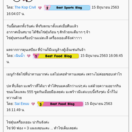
ดย:
The Kop Civil
15 มิถุนายน 2563
16:04:07 น.
วันนี้ฝนตกทั้งวันค่ะ ที่จริงตกมาตั้งแต่เมื่อคืนแล้ว
อากาศเย็นสบาย ได้ชิมไข่ตุ๋นร้อน ๆ สักถ้วยจะดีมาก ๆ จ้า
ไข่ตุ๋นทรงเครื่องบ้านแม่ตะลี เครื่องเยอะดีจังค่าาาา
ผลจากการตุนเสบียง ที่บ้านก็มีเมนูล้างตู้เย็นเช่นกันจ้า
ดย:
เนินน้ำ
15 มิถุนายน 2563 16:06:45
น.
เมนูกำจัดไข่ที่น่าทานมากค่ะ แต่ไม่เคยทำทานเลยค่ะ เพราะไม่ค่อยชอบเท่าไร
ปล ที่บล็อก มะพร้าวที่ได้มา ทำไส้ขนมคงดีกว่าแน่ๆ ค่ะ แต่ด้วยความอยากกิน
ขนมโคแหละ 555 ขูดกันเมื่อยมือเลยค่ะ มะพร้าวมีแต่แบบนี้จริงๆค่ะ น้ำก็ไม่
หวานด้ว
ดย:
Sai Eeuu
15 มิถุนายน 2563
16:11:49 น.
ไข่ตุ๋นเครื่องเยอะ น่ากินจังค่ะ
ไข่ 90 ฟอง = 3 แผงเลยนะคะ ... ทำไข่เค็มเลยค่ะ