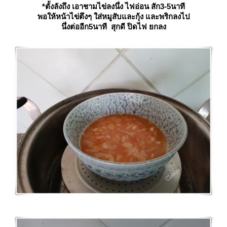
*ตั้งลังถึง เอาชามไข่ลงนึ่ง ไฟอ่อน สัก3-5นาที
พอให้หน้าไข่ตึงๆ ใส่หมูสับและกุ้ง และพริกลงไป
นึ่งต่ออีก5นาที สุกดี ปิดไฟ ยกลง