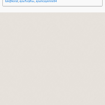
tuk@korat
,
คุณเริงฤดีนะ
,
คุณmcayenne94