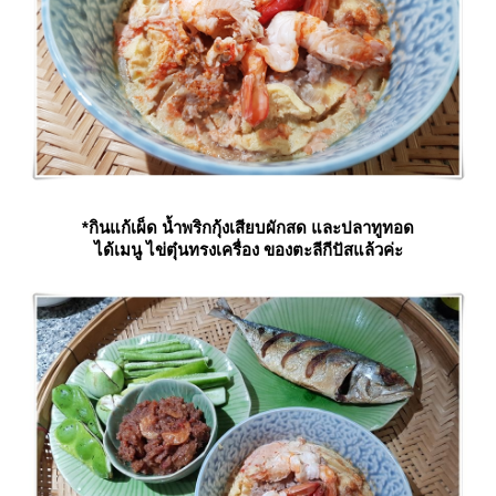
*กินแก้เผ็ด น้ำพริกกุ้งเสียบผักสด และปลาทูทอด
ได้เมนู ไข่ตุ๋นทรงเครื่อง ของตะลีกีปัสแล้วค่ะ