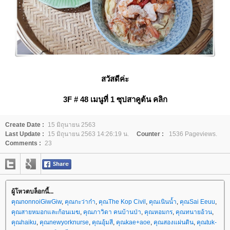
สวัสดีค่ะ
3F # 48 เมนูที่ 1 ซุปสาคูต้น
คลิก
Create Date :
15 มิถุนายน 2563
Last Update :
15 มิถุนายน 2563 14:26:19 น.
Counter :
1536 Pageviews.
Comments :
23
ผู้โหวตบล็อกนี้...
คุณnonnoiGiwGiw
,
คุณกะว่าก๋า
,
คุณThe Kop Civil
,
คุณเนินน้ำ
,
คุณSai Eeuu
,
คุณสายหมอกและก้อนเมฆ
,
คุณภาวิดา คนบ้านป่า
,
คุณหอมกร
,
คุณทนายอ้วน
,
คุณhaiku
,
คุณnewyorknurse
,
คุณอุ้มสี
,
คุณkae+aoe
,
คุณสองแผ่นดิน
,
คุณtuk-