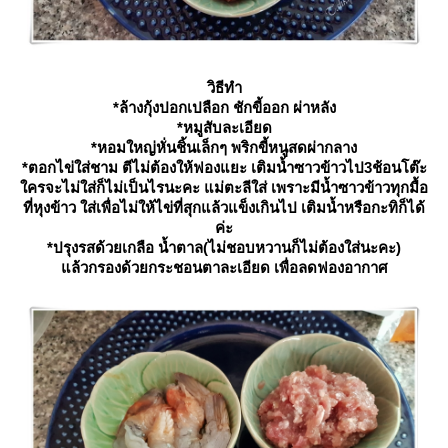
วิธีทำ
*ล้างกุ้งปอกเปลือก ชักขี้ออก ผ่าหลัง
*หมูสับละเอียด
*หอมใหญ่หั่นชิ้นเล็กๆ พริกขี้หนูสดผ่ากลาง
*ตอกไข่ใส่ชาม ตีไม่ต้องให้ฟองแยะ เติมน้ำซาวข้าวไป3ช้อนโต๊ะ
ครจะไม่ใส่ก็ไม่เป็นไรนะคะ แม่ตะลีใส่ เพราะมีน้ำซาวข้าวทุกมื้อ
ที่หุงข้าว ใส่เพื่อไม่ให้ไข่ที่สุกแล้วแข็งเกินไป เติมน้ำหรือกะทิก็ได้
ค่ะ
*ปรุงรสด้วยเกลือ น้ำตาล(ไม่ชอบหวานก็ไม่ต้องใส่นะคะ)
ล้วกรองด้วยกระชอนตาละเอียด เพื่อลดฟองอากาศ