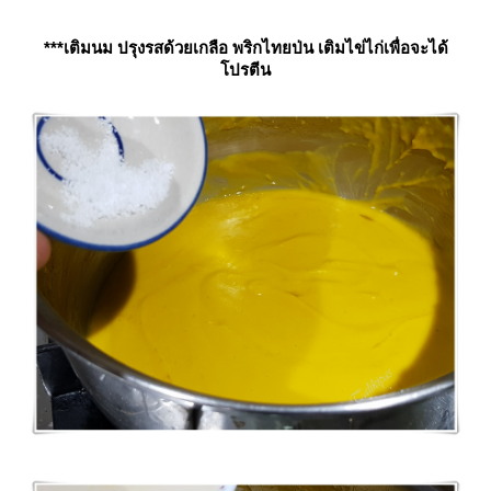
***เติมนม ปรุงรสด้วยเกลือ พริกไทยป่น เติมไข่ไก่เพื่อจะได้
ปรตีน