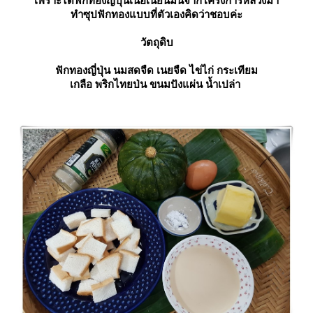
เพราะได้ฟักทองญี่ปุ่นเนื้อเนียนมันจากโครงการหลวงมา
ทำซุปฟักทองแบบที่ตัวเองคิดว่าชอบค่ะ
วัตถุดิบ
ฟักทองญี่ปุ่น นมสดจืด เนยจืด ไข่ไก่ กระเทียม
เกลือ พริกไทยป่น ขนมปังแผ่น น้ำเปล่า