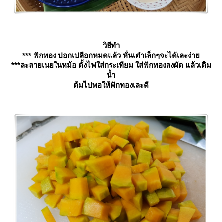
วิธีทำ
*** ฟักทอง ปอกเปลือกหมดแล้ว หั่นเต๋าเล็กๆจะได้เละง่า
***ละลายเนยในหม้อ ตั้งไฟใส่กระเทียม ใส่ฟักทองลงผัด แล้วเติม
น้ำ
ต้มไปพอให้ฟักทองเละดี