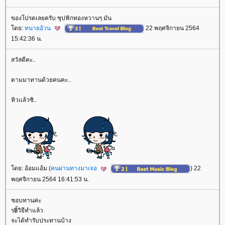
ของโปรดเลยครับ ซุปฟักทองหวานๆ มัน
ดย:
ทนายอ้วน
22 พฤศจิกายน 2564
15:42:36 น.
สวัสดีคะ..
ตามมาทานด้วยคนคะ..
หิวเเล้วซิ..
ดย: อ้อมแอ้ม (
คนผ่านทางมาเจอ
) 22
พฤศจิกายน 2564 16:41:53 น.
ชอบทานค่ะ
ร฿้วิธีทำแล้ว
จะได้ทำรับประทานบ้าง