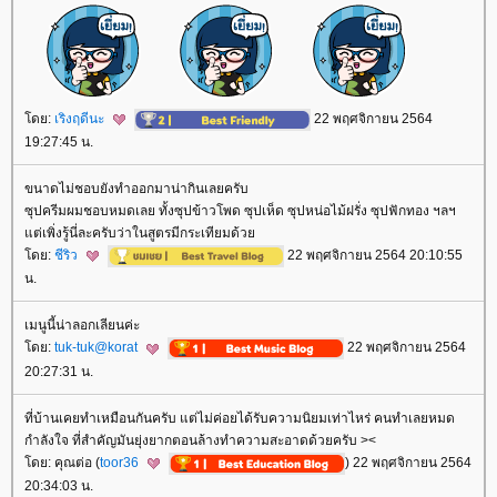
ดย:
เริงฤดีนะ
22 พฤศจิกายน 2564
19:27:45 น.
ขนาดไม่ชอบยังทำออกมาน่ากินเลยครับ
ซุปครีมผมชอบหมดเลย ทั้งซุปข้าวโพด ซุปเห็ด ซุปหน่อไม้ฝรั่ง ซุปฟักทอง ฯลฯ
ต่เพิ่งรู้นี่ละครับว่าในสูตรมีกระเทียมด้ว
ดย:
ชีริว
22 พฤศจิกายน 2564 20:10:55
น.
เมนูนี้น่าลอกเลียนค่ะ
ดย:
tuk-tuk@korat
22 พฤศจิกายน 2564
20:27:31 น.
ที่บ้านเคยทำเหมือนกันครับ แต่ไม่ค่อยได้รับความนิยมเท่าไหร่ คนทำเลยหมด
กำลังใจ ที่สำคัญมันยุ่งยากตอนล้างทำความสะอาดด้วยครับ ><
ดย: คุณต่อ (
toor36
) 22 พฤศจิกายน 2564
20:34:03 น.