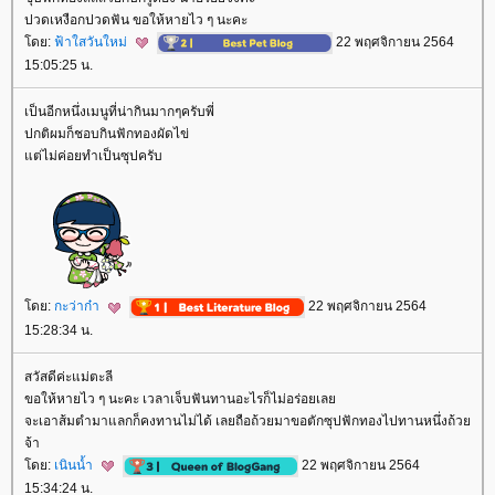
ปวดเหงือกปวดฟัน ขอให้หายไว ๆ นะคะ
ดย:
ฟ้าใสวันใหม่
22 พฤศจิกายน 2564
15:05:25 น.
เป็นอีกหนึ่งเมนูที่น่ากินมากๆครับพี่
ปกติผมก็ชอบกินฟักทองผัดไข่
ต่ไม่ค่อยทำเป็นซุปครับ
ดย:
กะว่าก๋า
22 พฤศจิกายน 2564
15:28:34 น.
สวัสดีค่ะแม่ตะลี
ขอให้หายไว ๆ นะคะ เวลาเจ็บฟันทานอะไรก็ไม่อร่อยเล
จะเอาส้มตำมาแลกก็คงทานไม่ได้ เลยถือถ้วยมาขอตักซุปฟักทองไปทานหนึ่งถ้ว
จ้า
ดย:
เนินน้ำ
22 พฤศจิกายน 2564
15:34:24 น.