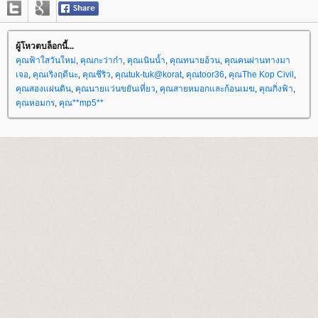
ผู้โหวตบล็อกนี้...
คุณฟ้าใสวันใหม่
,
คุณกะว่าก๋า
,
คุณเนินน้ำ
,
คุณทนายอ้วน
,
คุณคนผ่านทางมา
เจอ
,
คุณเริงฤดีนะ
,
คุณชีริว
,
คุณtuk-tuk@korat
,
คุณtoor36
,
คุณThe Kop Civil
,
คุณสองแผ่นดิน
,
คุณนายแว่นขยันเที่ยว
,
คุณสายหมอกและก้อนเมฆ
,
คุณกิ่งฟ้า
,
คุณหอมกร
,
คุณ**mp5**