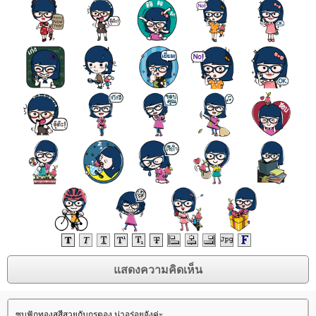
ซุบฟักทองสสีสวยกับกรูตอง น่าอร่อยจังค่ะ