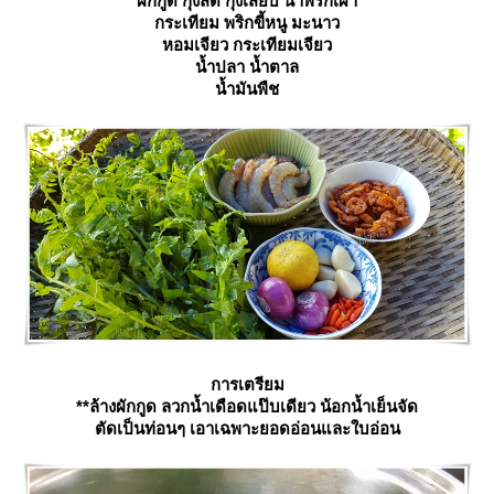
ผักกูด กุ้งสด กุ้งเสียบ น้ำพริกเผา
กระเทียม พริกขี้หนู มะนาว
หอมเจียว กระเทียมเจียว
น้ำปลา น้ำตาล
น้ำมันพืช
การเตรียม
**ล้างผักกูด ลวกน้ำเดือดแป๊บเดียว น้อกน้ำเย็นจัด
ตัดเป็นท่อนๆ เอาเฉพาะยอดอ่อนและใบอ่อน