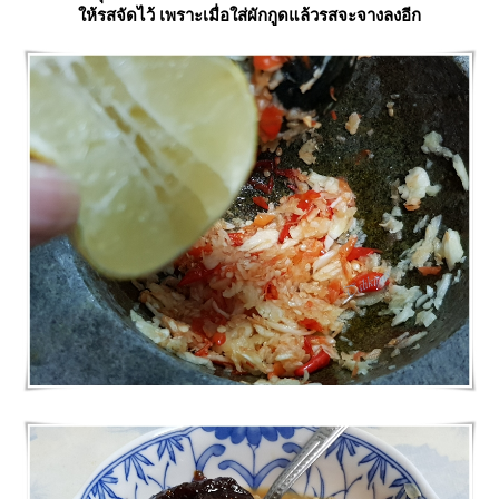
ห้รสจัดไว้ เพราะเมื่อใส่ผักกูดแล้วรสจะจางลงอีก