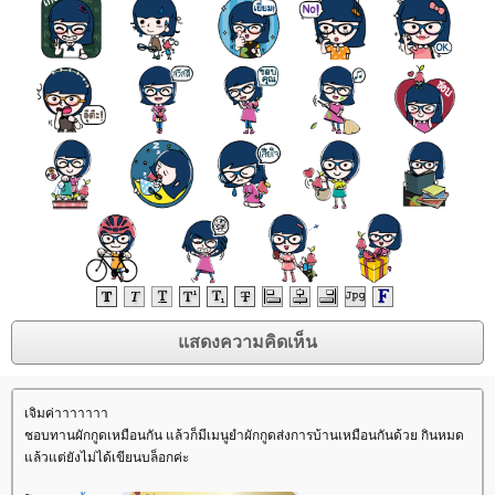
เจิมค่าาาาาาา
ชอบทานผักกูดเหมือนกัน แล้วก็มีเมนูยำผักกูดส่งการบ้านเหมือนกันด้วย กินหมด
ล้วแต่ยังไม่ได้เขียนบล็อกค่ะ