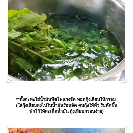
**ตั้งกะทะใส่น้ำมันพืชไฟแรงจัด ทอดกุ้งเสียบให้กรอบ
(ใส่กุ้งเสียบลงไปในน้ำมันร้อนจัด คนกุ้งให้ทั่ว รีบตักขึ้น
พักไว้ให้สะเด็ดน้ำมัน กุ้งเสียบกรอบง่าย)