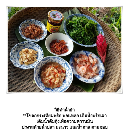
วิธีทำน้ำยำ
**โขลกกระเทียมพริก พอแหลก เติมน้ำพริกเผา
เติมน้ำต้มกุ้งเพื่อความหวานมัน
ปรุงรสด้วยน้ำปลา มะนาว และน้ำตาล ตามชอบ