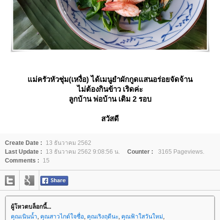
ม่ครัวหัวชุ่ม(เหงื่อ) ได้เมนูยำผักกูดแสนอร่อยจัดจ้าน
ไม่ต้องกินข้าว เริดค่ะ
ลูกบ้าน พ่อบ้าน เติม 2 รอบ
สวัสดี
Create Date :
13 ธันวาคม 2562
Last Update :
13 ธันวาคม 2562 9:08:56 น.
Counter :
3165 Pageviews.
Comments :
15
ผู้โหวตบล็อกนี้...
คุณเนินน้ำ
,
คุณสาวไกด์ใจซื่อ
,
คุณเริงฤดีนะ
,
คุณฟ้าใสวันใหม่
,