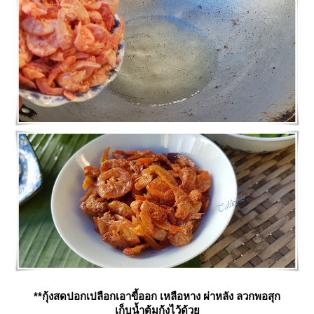
**กุ้งสดปอกเปลือกเอาขี้ออก เหลือหาง ผ่าหลัง ลวกพอสุก
เก็บน้ำต้มกุ้งไว้ด้ว