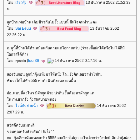
ดย:
เรียวรุ้ง
13 ธันวาคม 2562 21:52:33
น.
ลูกบ้าน พ่อบ้าน เติมข้าวกันไม่ยั้งแบบนี้ ชื่นใจคนทำนะคะ
ดย:
Sai Eeuu
13 ธันวาคม 2562
22:26:22 น.
เมนูนี้ที่บ้านได้ทำเหมือนกันตามแต่โอกาสครับ (ว่าจะซื้อผักได้หรือไม่ ได้ก็มี
อกาสได้ทำ)
ดย: คุณต่อ (
toor36
) 14 ธันวาคม 2562 0:17:16 น.
สองวันก่อน ลูกนำกุ้งแห้งมาให้หนึ่ง โล...ยังคิดเลยว่าทำไรกิน
ฟันจะได้ไม่หัก 555 ค่าทำฟันทีละหลายหมื้่น
อ๋อ..แบบนี้คงไหว มีผักกูดด้วย น่ากิน งั้นต้องหาผักกูดแต่
น กท.ยากจัง กุ้งสดสบายหน่อ
ดย:
ไวน์กับสายน้ำ
14 ธันวาคม 2562
2:07:29 น.
สวัสดีครับแม่ตะลี
ขอบคุณครับสำหรับกำลังใจ^^
กะ...กุ้งเสียบนั่นแหละครับ 5555 ผมเรียกไม่ถูก อะไรเล็กกว่ากุ้งปกติ คิดว่ากุ้งฝอ