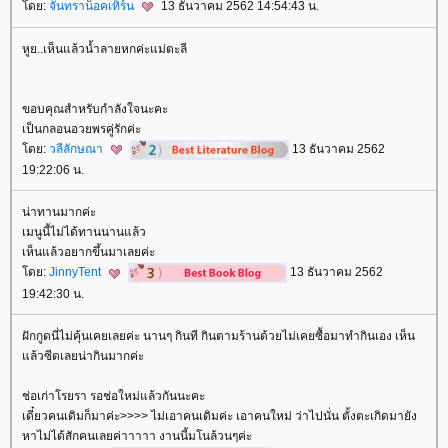
ดย:
จันทราน็อคเทิร์น
13 ธันวาคม 2562 14:54:43 น.
หูย..เห็นแล้วน้ำลายหกค่ะแม่ตะลี
ขอบคุณสำหรับกำลังใจนะคะ
เป็นกลอนอวยพรคู่รักค่ะ
ดย:
วลีลักษณา
13 ธันวาคม 2562
19:22:06 น.
น่าทานมากค่ะ
เมนูนี้ไม่ได้ทานนานแล้ว
เห็นแล้วอยากขึ้นมาเลยค่ะ
ดย:
JinnyTent
13 ธันวาคม 2562
19:42:30 น.
ฝักกูดนี่ไม่คุ้นเคยเลยค่ะ นานๆ กินที กินตามร้านด้วยไม่เคยซื้อมาทำกินเอง เห็น
ล้วซีดเลยน่ากินมากค่ะ
ช่อเก่าโรยรา รอช่อใหม่แล้วกันนะคะ
เดี๋ยวคนเดิมก็มาค่ะ>>>> ไม่เอาคนเดิมค่ะ เอาคนใหม่ ว่าไปนั่น ตั้งตะเกิดมายัง
หาไม่ได้สักคนเลยค่าาาาา งานนี้มโนล้วนๆค่ะ