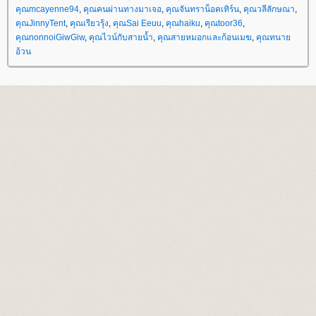
คุณmcayenne94
,
คุณคนผ่านทางมาเจอ
,
คุณจันทราน็อคเทิร์น
,
คุณวลีลักษณา
,
คุณJinnyTent
,
คุณเรียวรุ้ง
,
คุณSai Eeuu
,
คุณhaiku
,
คุณtoor36
,
คุณnonnoiGiwGiw
,
คุณไวน์กับสายน้ำ
,
คุณสายหมอกและก้อนเมฆ
,
คุณทนา
อ้วน