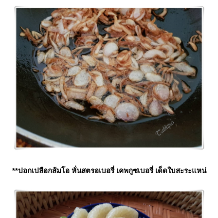
**ปอกเปลือกส้มโอ หั่นสตรอเบอรี่ เคพกูซเบอรี่ เด็ดใบสะระแหน่