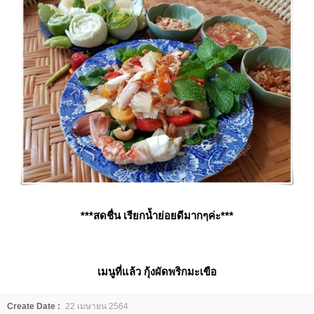
***สดชื่น เรียกน้ำย่อยดีมากๆค่ะ***
เมนูที่แล้ว
กุ้งผัดพริกมะเขือ
Create Date :
22 เมษายน 2564