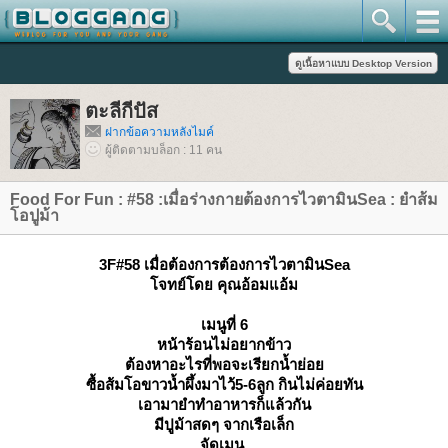
ตะลีกีปัส
ฝากข้อความหลังไมค์
ผู้ติดตามบล็อก : 11 คน
Food For Fun : #58 :เมื่อร่างกายต้องการไวตามินSea : ยำส้ม
อปูม้า
3F#58 เมื่อต้องการต้องการไวตามินSea
จทย์โด
คุณอ้อมแอ้ม
เมนูที่ 6
หน้าร้อนไม่อยากข้าว
ต้องหาอะไรที่พอจะเรียกน้ำย่อ
ซื้อส้มโอขาวน้ำผึ้งมาไว้5-6ลูก กินไม่ค่อยทัน
เอามายำทำอาหารก็แล้วกัน
มีปูม้าสดๆ จากเรือเล็ก
จัดเมนู