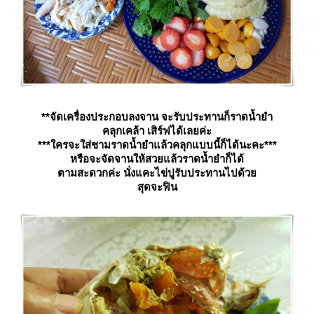
**จัดเครื่องประกอบลงจาน จะรับประทานก็ราดน้ำยำ
คลุกเคล้า เสิร์ฟได้เลยค่ะ
***ใครจะใส่ชามราดน้ำยำแล้วคลุกแบบนี้ก็ได้นะคะ***
หรือจะจัดจานให้สวยแล้วราดน้ำยำก็ได้
ตามสะดวกค่ะ นั่งแคะไข่ปูรับประทานไปด้ว
สุดจะฟิน