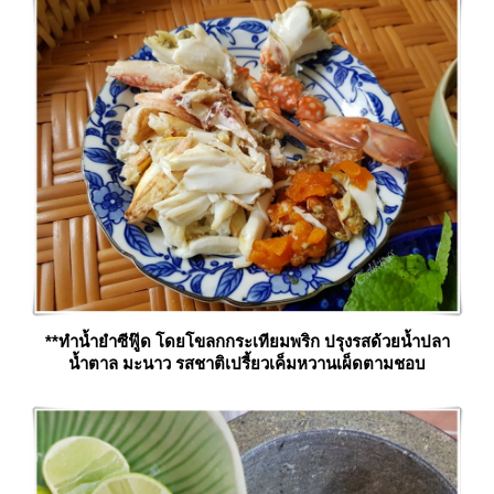
**ทำน้ำยำซีฟู๊ด โดยโขลกกระเทียมพริก ปรุงรสด้วยน้ำปลา
น้ำตาล มะนาว รสชาติเปรี้ยวเค็มหวานเผ็ดตามชอบ