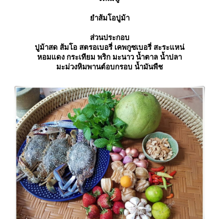
ำส้มโอปูม้า
ส่วนประกอบ
ปูม้าสด ส้มโอ สตรอเบอรี่ เคพกูซเบอรี่ สะระแหน่
หอมแดง กระเทียม พริก มะนาว น้ำตาล น้ำปลา
มะม่วงหิมพานต์อบกรอบ น้ำมันพืช