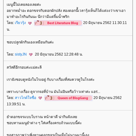
เมนูนี้ไม่เคยลองเลยค่ะ
อยากหม่ำอะ ดอกขจรกับดอกผักปลัง สองดอกนี้ัเวลารุ้งเห็นก็ได้แต่งงว่าเขาเอา
มาทำอะไรกินกันนะ นึกว่ามีแต่จิ้มน้ำพริก
ดย:
เรียวรุ้ง
20 มิถุนายน 2562 11:30:11
น.
ชอบปลูกผักกินเองเหมือนกันค่ะ
ดย:
sistyJN
20 มิถุนายน 2562 12:28:48 น.
สวัสดีอีกรอบค่ะแม่ตะลี
เรายังชอบดูหนังในโรงอยู่ กับบางเรื่องที่สมควรดูในโรงค่ะ
เพราะบางเรื่อง ดูจากจอที่บ้าน มันไม่อินหรือว้าวเท่าค่ะ แฮร่...
ดย:
สาวไกด์ใจซื่อ
20 มิถุนายน 2562
13:39:51 น.
ำดอกขจรแบบโบราณ หน้าตาดี น่ากินจังเล
ชอบทานเมนูยำต่าง ๆ ใส่เครื่องครบถ้วนแบบนี้ค่ะ
ขอสารภาพว่าเพิ่งทานดอกขจรเป็นเมื่อไม่นานมานี้เอง