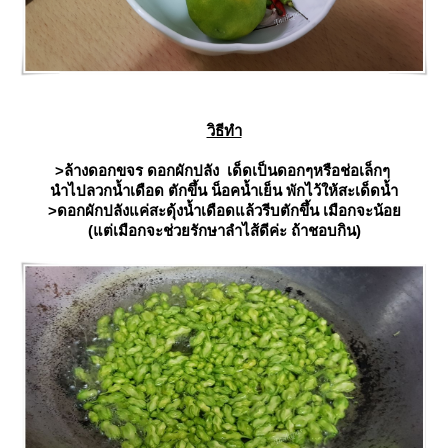
วิธีทำ
>ล้างดอกขจร ดอกผักปลัง เด็ดเป็นดอกๆหรือช่อเล็กๆ
นำไปลวกน้ำเดือด ตักขึ้น น็อคน้ำเย็น พักไว้ให้สะเด็ดน้ำ
>ดอกผักปลังแค่สะดุ้งน้ำเดือดแล้วรีบตักขึ้น เมือกจะน้อ
(แต่เมือกจะช่วยรักษาลำไส้ดีค่ะ ถ้าชอบกิน)