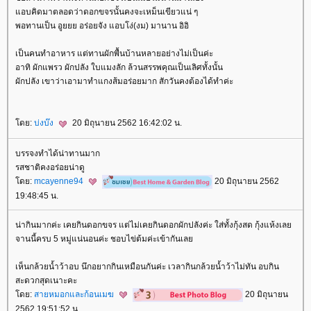
อบคิดมาตลอดว่าดอกขจรนั้นคงจะเหม็นเขียวแน่ ๆ
พอทานเป็น อูยยย อร่อยจัง แอบโง่(งม) มานาน อิอิ
เป็นคนทำอาหาร แต่ทานผักพื้นบ้านหลายอย่างไม่เป็นค่ะ
อาทิ ผักแพรว ผักปลัง ใบแมงลัก ล้วนสรรพคุณเป็นเลิศทั้งนั้น
ผักปลัง เขาว่าเอามาทำแกงส้มอร่อยมาก สักวันคงต้องได้ทำค่ะ
ดย:
บ่งบ๊ง
20 มิถุนายน 2562 16:42:02 น.
บรรจงทำได้น่าทานมาก
รสชาติคงอร่อยน่าดู
ดย:
mcayenne94
20 มิถุนายน 2562
19:48:45 น.
น่ากินมากค่ะ เคยกินดอกขจร แต่ไม่เคยกินดอกผักปลังค่ะ ใส่ทั้งกุ้งสด กุ้งแห้งเล
จานนี้ครบ 5 หมู่แน่นอนค่ะ ชอบไข่ต้มค่ะเข้ากันเล
เห็นกล้วยน้ำว้าอบ นึกอยากกินเหมือนกันค่ะ เวลากินกล้วยน้ำว้าไม่ทัน อบกิน
สะดวกสุดเนาะคะ
ดย:
สายหมอกและก้อนเมฆ
20 มิถุนายน
2562 19:51:52 น.