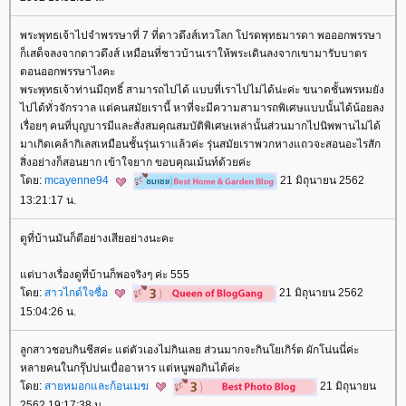
พระพุทธเจ้าไปจำพรรษาที่ 7 ที่ดาวดึงส์เทวโลก โปรดพุทธมารดา พอออกพรรษา
ก็เสด็จลงจากดาวดึงส์ เหมือนที่ชาวบ้านเราให้พระเดินลงจากเขามารับบาตร
ตอนออกพรรษาไงคะ
พระพุทธเจ้าท่านมีฤทธิ์ สามารถไปได้ แบบที่เราไปไม่ได้น่ะค่ะ ขนาดชั้นพรหมยัง
ไปได้ทั่วจักรวาล แต่คนสมัยเรานี้ หาที่จะมีความสามารถพิเศษแบบนั้นได้น้อยลง
เรื่อยๆ คนที่บุญบารมีและสั่งสมคุณสมบัติพิเศษเหล่านั้นส่วนมากไปนิพพานไม่ได้
มาเกิดเคล้ากิเลสเหมือนชั้นรุ่นเราแล้วค่ะ รุ่นสมัยเราพวกหางแถวจะสอนอะไรสัก
สิ่งอย่างก็สอนยาก เข้าใจยาก ขอบคุณเม้นท์ด้วยค่ะ
ดย:
mcayenne94
21 มิถุนายน 2562
13:21:17 น.
ดูที่บ้านมันก็ดีอย่างเสียอย่างนะคะ
ต่บางเรื่องดูที่บ้านก็พอจริงๆ ค่ะ 555
ดย:
สาวไกด์ใจซื่อ
21 มิถุนายน 2562
15:04:26 น.
ลูกสาวชอบกินชีสค่ะ แต่ตัวเองไม่กินเลย ส่วนมากจะกินโยเกิร์ต ผักโน่นนี่ค่ะ
หลายคนในกรุ๊ปบ่นเบื่ออาหาร แต่หนูพอกินได้ค่ะ
ดย:
สายหมอกและก้อนเมฆ
21 มิถุนายน
2562 19:17:38 น.