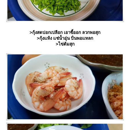
>กุ้งสดปอกเปลือก เอาขี้ออก ลวกพอสุก
>กุ้งแห้ง แช่น้ำอุ่น ปั่นพอแหลก
>ไข่ต้มสุก