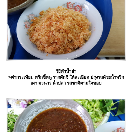
วิธีทำน้ำยำ
>ตำกระเทียม พริกขี้หนู รากผักชี ให้ละเอียด ปรุงรสด้วยน้ำพริก
เผา มะนาว น้ำปลา รสชาติตามใจชอบ