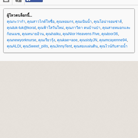
ผู้โหวตบล็อกนี้...
คุณกะว่าก๋า
,
คุณสาวไกด์ใจซื่อ
,
คุณหอมกร
,
คุณเนินน้ำ
,
คุณโอน่าจอมซ่าส์
,
คุณtuk-tuk@korat
,
คุณฟ้าใสวันใหม่
,
คุณภาวิดา คนบ้านป่า
,
คุณสายหมอกและ
ก้อนเมฆ
,
คุณทนายอ้วน
,
คุณhaiku
,
คุณNior Heavens Five
,
คุณtoor36
,
คุณnewyorknurse
,
คุณเรียวรุ้ง
,
คุณkae+aoe
,
คุณsistyJN
,
คุณmcayenne94
,
คุณALDI
,
คุณSweet_pills
,
คุณJinnyTent
,
คุณสองแผ่นดิน
,
คุณไวน์กับสายน้ำ