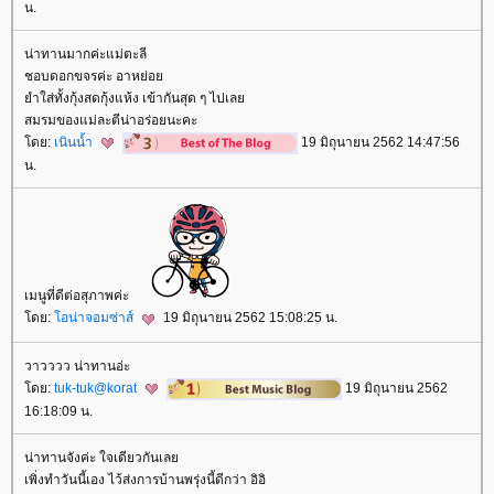
น.
น่าทานมากค่ะแม่ตะลี
ชอบดอกขจรค่ะ อาหย่อ
ำใส่ทั้งกุ้งสดกุ้งแห้ง เข้ากันสุด ๆ ไปเล
สมรมของแม่ละตีน่าอร่อยนะคะ
ดย:
เนินน้ำ
19 มิถุนายน 2562 14:47:56
น.
เมนูที่ดีต่อสุภาพค่ะ
ดย:
อน่าจอมซ่าส์
19 มิถุนายน 2562 15:08:25 น.
วาวววว น่าทานอ่ะ
ดย:
tuk-tuk@korat
19 มิถุนายน 2562
16:18:09 น.
น่าทานจังค่ะ ใจเดียวกันเล
เพิ่งทำวันนี้เอง ไว้ส่งการบ้านพรุ่งนี้ดีกว่า อิอิ