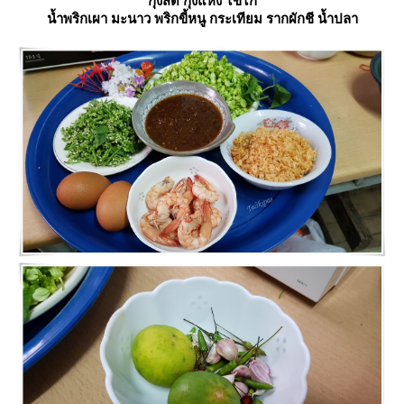
กุ้งสด กุ้งแห้ง ไข่ไก่
น้ำพริกเผา มะนาว พริกขี้หนู กระเทียม รากผักชี น้ำปลา