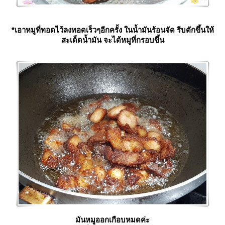
*เอาหมูที่ทอดไว้ลงทอดเร็วๆอีกครั้ง ในน้ำมันร้อนจัด รีบตักขึ้นให้
สะเด็ดน้ำมัน จะได้หมูที่กรอบขึ้น
มันหมูออกเกือบหมดค่ะ