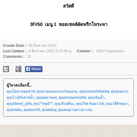
สวัสดี
3F#50 เมนู 1
หอยเชลล์ผัดพริกโหระพา
Create Date :
06 สิงหาคม 2563
Last Update :
6 สิงหาคม 2563 9:43:48 น.
Counter :
1863 Pageviews.
Comments :
19
ผู้โหวตบล็อกนี้...
คุณโอน่าจอมซ่าส์
,
คุณสายหมอกและก้อนเมฆ
,
คุณnonnoiGiwGiw
,
คุณหอมกร
,
คุณไวน์กับสายน้ำ
,
คุณkae+aoe
,
คุณmcayenne94
,
คุณเนินน้ำ
,
คุณSweet_pills
,
คุณ**mp5**
,
คุณเริงฤดีนะ
,
คุณThe Kop Civil
,
คุณวลีลักษณา
,
คุณhaiku
,
คุณtoor36
,
คุณkatoy
,
คุณคนผ่านทางมาเจอ