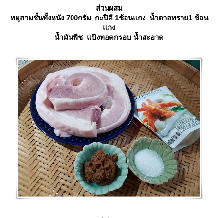
ส่วนผสม
หมูสามชั้นทั้งหนัง 700กรัม กะปิดี 1ช้อนแกง น้ำตาลทราย1 ช้อน
กง
น้ำมันพืช แป้งทอดกรอบ น้ำสะอาด