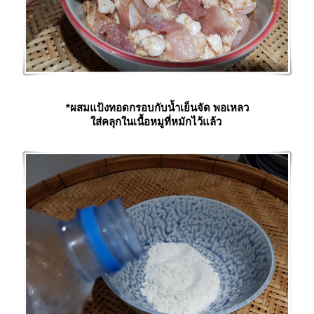
*ผสมแป้งทอดกรอบกับน้ำเย็นจัด พอเหลว
ส่คลุกในเนื้อหมูที่หมักไว้แล้ว