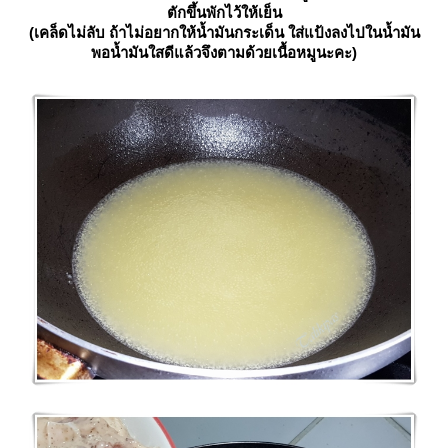
ตักขึ้นพักไว้ให้เย็น
(
เคล็ดไม่ลับ
ถ้าไม่อยากให้น้ำมันกระเด็น ใส่แป้งลงไปในน้ำมัน
พอน้ำมันใสดีแล้วจึงตามด้วยเนื้อหมูนะคะ)