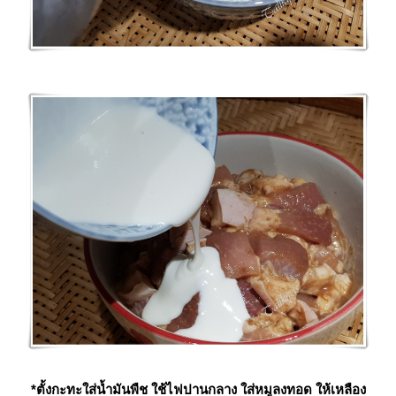
*ตั้งกะทะใส่น้ำมันพืช ใช้ไฟปานกลาง ใส่หมูลงทอด ให้เหลือง