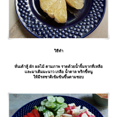
วิธีทำ
หั่นเต้าหู้ ผัก ผลไม้ ตามภาพ ราดด้วยน้ำจิ้มจากที่เหลือ
ละมาเติมมะนาว เกลือ น้ำตาล พริกขี้หนู
ห้มีรสชาติเข้มข้นขึ้นตามชอบ