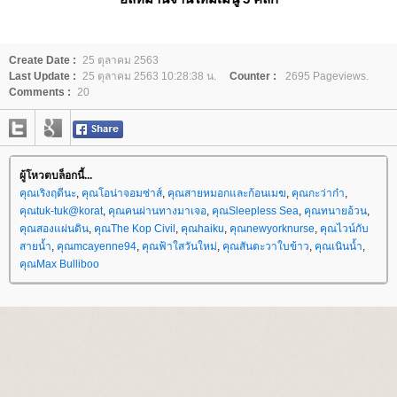
Create Date :
25 ตุลาคม 2563
Last Update :
25 ตุลาคม 2563 10:28:38 น.
Counter :
2695 Pageviews.
Comments :
20
ผู้โหวตบล็อกนี้...
คุณเริงฤดีนะ
,
คุณโอน่าจอมซ่าส์
,
คุณสายหมอกและก้อนเมฆ
,
คุณกะว่าก๋า
,
คุณtuk-tuk@korat
,
คุณคนผ่านทางมาเจอ
,
คุณSleepless Sea
,
คุณทนายอ้วน
,
คุณสองแผ่นดิน
,
คุณThe Kop Civil
,
คุณhaiku
,
คุณnewyorknurse
,
คุณไวน์กับ
สายน้ำ
,
คุณmcayenne94
,
คุณฟ้าใสวันใหม่
,
คุณสันตะวาใบข้าว
,
คุณเนินน้ำ
,
คุณMax Bulliboo