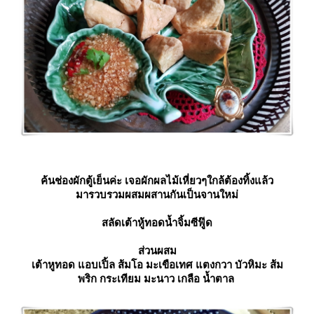
ค้นช่องผักตู้เย็นค่ะ เจอผักผลไม้เหี่ยวๆใกล้ต้องทิ้งแล้ว
มารวบรวมผสมผสานกันเป็นจานใหม่
สลัดเต้าหู้ทอดน้ำจิ้มซีฟู๊ด
ส่วนผสม
เต้าหูทอด แอบเปิ้ล ส้มโอ มะเขือเทศ แตงกวา บัวหิมะ ส้ม
พริก กระเทียม มะนาว เกลือ น้ำตาล