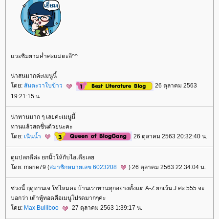
วะชิมยามค่ำค่ะแม่ตะลี^^
น่าสนมากค่ะเมนูนี้
ดย:
สันตะวาใบข้าว
26 ตุลาคม 2563
19:21:15 น.
น่าทานมาก ๆ เลยค่ะเมนูนี้
ทานแล้วสดชื่นด้วยนะคะ
ดย:
เนินน้ำ
26 ตุลาคม 2563 20:32:40 น.
ดูแปลกดีค่ะ ยกนิ้วให้กับไอเดียเล
ดย: marie79 (
สมาชิกหมายเลข 6023208
) 26 ตุลาคม 2563 22:34:04 น.
ช่วงนี้ ฤดูทานเจ ใช่ไหมคะ บ้านเราทานทุกอย่างตั้งแต่ A-Z ยกเว้น J ค่ะ 555 จะ
บอกว่า เต้าหู้ทอดคือเมนูโปรดมากๆค่ะ
ดย:
Max Bulliboo
27 ตุลาคม 2563 1:39:17 น.