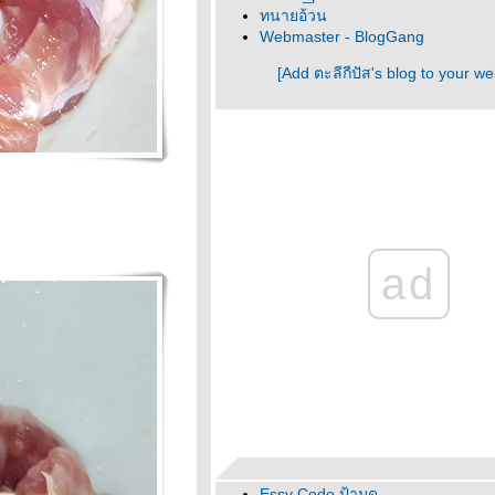
ทนายอ้วน
Webmaster - BlogGang
[Add ตะลีกีปัส's blog to your we
ad
Essy Code ป้ามด