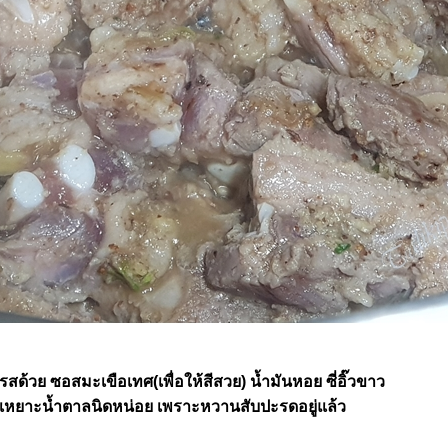
งรสด้วย ซอสมะเขือเทศ(เพื่อให้สีสวย) น้ำมันหอย ซี่อิ๊วขาว
เหยาะน้ำตาลนิดหน่อย เพราะหวานสับปะรดอยู่แล้ว