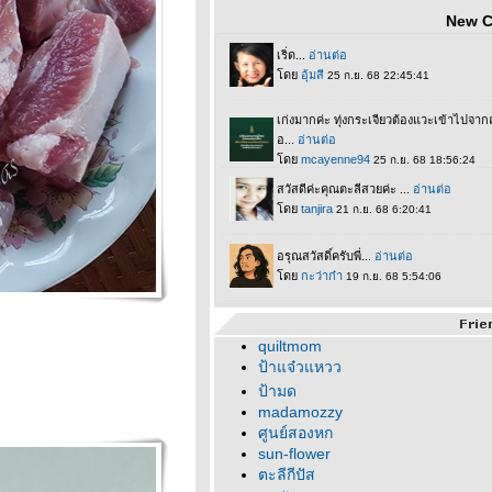
New 
quiltmom
ป้าแจ๋วแหวว
ป้ามด
madamozzy
ศูนย์สองหก
sun-flower
ตะลีกีปัส