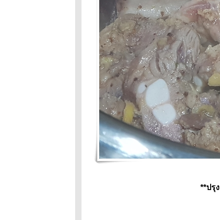
ผักภูเก็ต
Food For Fun :
Hot Wok Mission
#80 : จานเด็ด-
เมนูโปรด : ตะลิง
ปลิงเชื่อมแห้ง
Food For Fun :
Hot Wok Mission
#80 : จานเด็ด-
เมนูโปรด :
กงส้มดอกโสน
Food For Fun
:Hot Wok
Mission #79 :
Comfort Food
:กุ้งผัดพริกเกลือ
Food For Fun #
79 ; Comfort
Food :แกงส้ม
ชน
**ปรุ
Food For
Fun;Hot Wok
Mission #79:
Comfort Food::