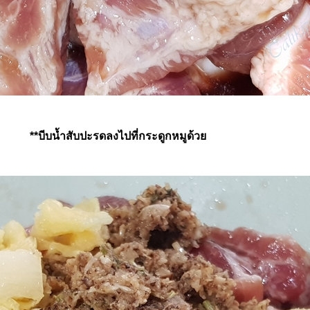
**บีบน้ำสับปะรดลงไปที่กระดูกหมูด้ว