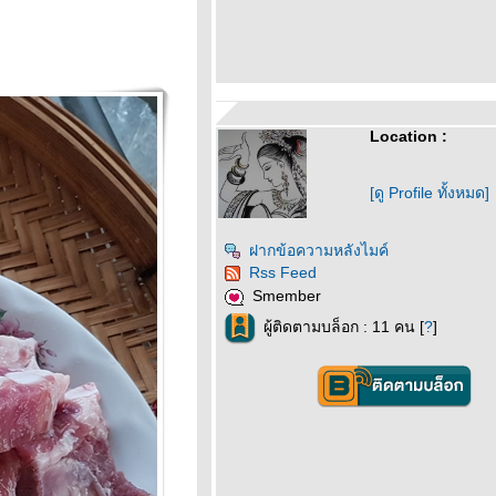
Location :
[ดู Profile ทั้งหมด]
ฝากข้อความหลังไมค์
Rss Feed
Smember
ผู้ติดตามบล็อก : 11 คน [
?
]