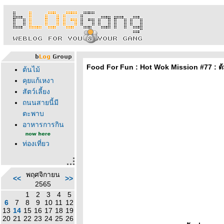
Food For Fun : Hot Wok Mission #77 : ต้ม
ต้นไม้
คุยแก้เหงา
สัตว์เลี้ยง
ถนนสายนี้มี
ตะพาบ
อาหารการกิน
ท่องเที่ยว
พฤศจิกายน
<<
>>
2565
1
2
3
4
5
6
7
8
9
10
11
12
13
14
15
16
17
18
19
20
21
22
23
24
25
26