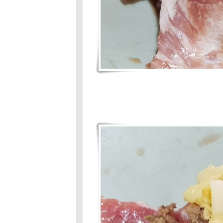
Mission: #87:
อร่อยร้อยบาท
:ขนมทรา
Food Fof Fun :
Hot Wok Mission
#87 :อร่อยร้อ
บาท >1
3F : #86 :สวยกิน
ได้ : ข้าวยำ
อัญชัน
Food For
Fun:Hot Wok
Mission:#86 :
สวยกินได้: เมี่ยง
กลีบบัว
Food For Fun:
Hot Wok Mission
#85 : มากินผักกัน
เถอะ:ต้มส้มผัก
ภูเก็ต
3F # 85 : มากิน
ผักกัน : สำรับน้ำ