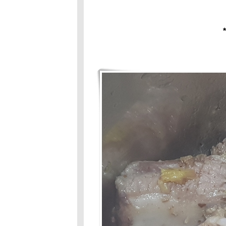
Hot Wok Mission
: เมนูคลายร้อน :
ถั่วแดงต้ม
Food For Fun
:Hot Wok
Mission#81: เมนู
ต้อนรับปิดเทอม:
ขนมครกกระทะ
Food For Fun
:Hot Wok
Mission#81 :เมนู
ต้อนรับปิด
เทอม:กุ้งอบวุ้น
เส้น
Food For
Fun:Hot Wok
Mission: #81
:เมนูรับปิดเทอม:
หมี่ผัด
Food For Fun:
Hot Wok Mission
# 80 :จานเด็ด-
เมนูโปรด: ต้มส้ม