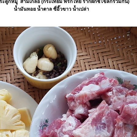
ระดูกหมู สามเกลอ (กระเทียม พริกไทย รากผักชีโขลกรวมกัน)
น้ำมันหอย น้ำตาล ซี่อิ๊วขาว น้ำเปล่า