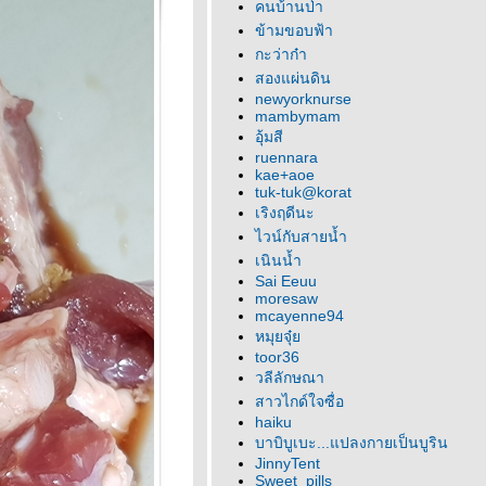
คนบ้านป่า
ข้ามขอบฟ้า
กะว่าก๋า
สองแผ่นดิน
newyorknurse
mambymam
อุ้มสี
ruennara
kae+aoe
tuk-tuk@korat
เริงฤดีนะ
ไวน์กับสายน้ำ
เนินน้ำ
Sai Eeuu
moresaw
mcayenne94
หมุยจุ๋
toor36
วลีลักษณา
สาวไกด์ใจซื่อ
haiku
บาบิบูเบะ...แปลงกายเป็นบูริน
JinnyTent
Sweet_pills