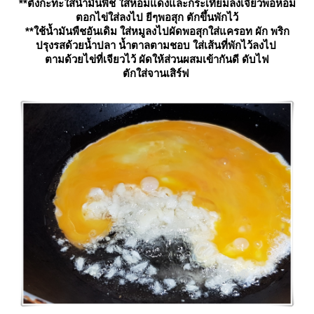
**ตั้งกะทะใส่น้ำมันพืช ใส่หอมแดงและกระเทียมลงเจียวพอหอม
ตอกไข่ใส่ลงไป ยีๆพอสุก ตักขึ้นพักไว้
**ใช้น้ำมันพืชอันเดิม ใส่หมูลงไปผัดพอสุกใส่แครอท ผัก พริก
ปรุงรสด้วยน้ำปลา น้ำตาลตามชอบ ใส่เส้นที่พักไว้ลงไป
ตามด้วยไข่ที่เจียวไว้ ผัดให้ส่วนผสมเข้ากันดี ดับไฟ
ตักใส่จานเสิร์ฟ