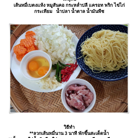
เส้นหมี่เบตงแห้ง หมูสันคอ กระหล่ำปลี แครอท พริก ไข่ไก่
กระเทียม น้ำปลา น้ำตาล น้ำมันพืช
วิธีทำ
**ลวกเส้นหมี่นาน 3 นาที พักขึ้นสะเด็ดน้ำ