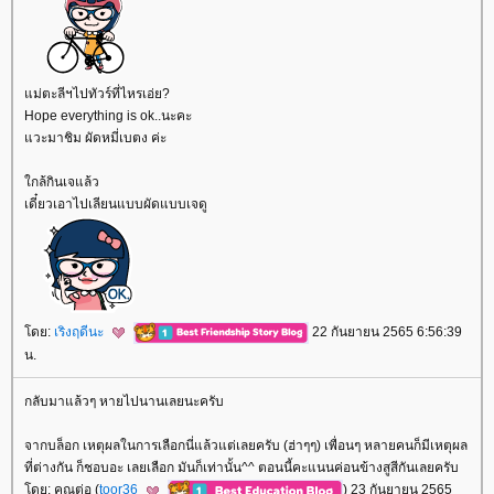
ม่ตะลีฯไปทัวร์ที่ไหรเอ่ย?
Hope everything is ok..นะคะ
วะมาชิม ผัดหมี่เบตง ค่ะ
กล้กินเจแล้ว
เดี๋ยวเอาไปเลียนแบบผัดแบบเจดู
ดย:
เริงฤดีนะ
22 กันยายน 2565 6:56:39
น.
กลับมาแล้วๆ หายไปนานเลยนะครับ
จากบล็อก เหตุผลในการเลือกนี่แล้วแต่เลยครับ (ฮ่าๆๆ) เพื่อนๆ หลายคนก็มีเหตุผล
ที่ต่างกัน ก็ชอบอะ เลยเลือก มันก็เท่านั้น^^ ตอนนี้คะแนนค่อนข้างสูสีกันเลยครับ
ดย: คุณต่อ (
toor36
) 23 กันยายน 2565