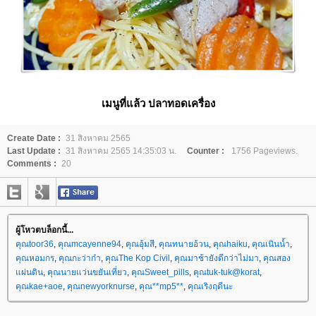
เมนูที่แล้ว
ปลาทอดเครื่อง
Create Date :
31 สิงหาคม 2565
Last Update :
31 สิงหาคม 2565 14:35:03 น.
Counter :
1756 Pageviews.
Comments :
20
ผู้โหวตบล็อกนี้...
คุณtoor36
,
คุณmcayenne94
,
คุณอุ้มสี
,
คุณทนายอ้วน
,
คุณhaiku
,
คุณเนินน้ำ
,
คุณหอมกร
,
คุณกะว่าก๋า
,
คุณThe Kop Civil
,
คุณมาช้ายังดีกว่าไม่มา
,
คุณสอง
ผ่นดิน
,
คุณนายแว่นขยันเที่ยว
,
คุณSweet_pills
,
คุณtuk-tuk@korat
,
คุณkae+aoe
,
คุณnewyorknurse
,
คุณ**mp5**
,
คุณเริงฤดีนะ