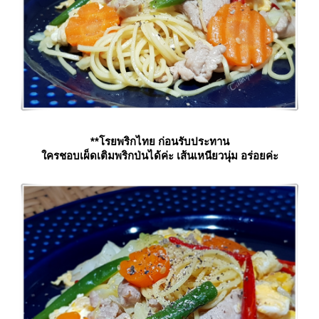
**โรยพริกไทย ก่อนรับประทาน
ครชอบเผ็ดเติมพริกป่นได้ค่ะ เส้นเหนียวนุ่ม อร่อยค่ะ