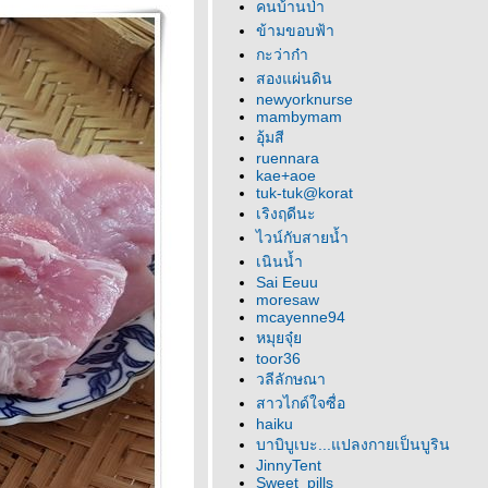
คนบ้านป่า
ข้ามขอบฟ้า
กะว่าก๋า
สองแผ่นดิน
newyorknurse
mambymam
อุ้มสี
ruennara
kae+aoe
tuk-tuk@korat
เริงฤดีนะ
ไวน์กับสายน้ำ
เนินน้ำ
Sai Eeuu
moresaw
mcayenne94
หมุยจุ๋
toor36
วลีลักษณา
สาวไกด์ใจซื่อ
haiku
บาบิบูเบะ...แปลงกายเป็นบูริน
JinnyTent
Sweet_pills