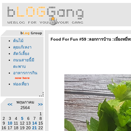
Food For Fun #59 :ลอกการบ้าน :เมี่ยงหมี่หม
ต้นไม้
คุยแก้เหงา
สัตว์เลี้ยง
ถนนสายนี้มี
ตะพาบ
อาหารการกิน
ท่องเที่ยว
พฤษภาคม
<<
>>
2564
1
2
3
4
5
6
7
8
9
10
11
12
13
14
15
16
17
18
19
20
21
22