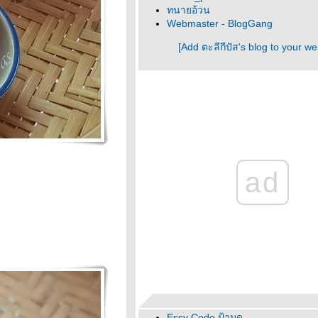
ทนายอ้วน
Webmaster - BlogGang
[Add ตะลีกีปัส's blog to your we
ad
Essy Code ป้ามด