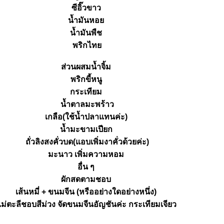
ซีอิ๊วขาว
น้ำมันหอ
น้ำมันพืช
พริกไท
ส่วนผสมน้ำจิ้ม
พริกขี้หนู
กระเทียม
น้ำตาลมะพร้าว
เกลือ(ใช้น้ำปลาแทนค่ะ)
น้ำมะขามเปียก
ถั่วลิงสงคั่วบด(แอบเพิ่มงาคั่วด้วยค่ะ)
มะนาว เพิ่มความหอม
อื่น ๆ
ผักสดตามชอบ
เส้นหมี่ + ขนมจีน (หรืออย่างใดอย่างหนึ่ง)
่ตะลีชอบสีม่วง จัดขนมจีนอัญชันค่ะ กระเทียมเจียว