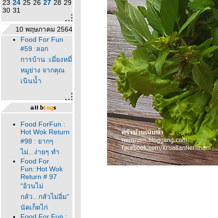
23
24
25
26
27
28
29
30
31
10 พฤษภาคม 2564
Food For Fun
#59 :ลอก
การบ้าน :เมี่ยงหมี่
หมูย่าง จากคุณ
เนินน้ำ
Food ForFun :
Hot Wok Return
#98 : ยากๆ
ไม่...ง่ายๆ ทำ
Food For
Fun::Hot Wok
Return # 97
"อ้วนไม่
กลัว...กลัวไม่อิ่ม"
นัคเก็ตไก่
Food For Fun :