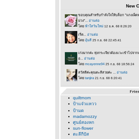
New 
quiltmom
ป้าแจ๋วแหวว
ป้ามด
madamozzy
ศูนย์สองหก
sun-flower
ตะลีกีปัส