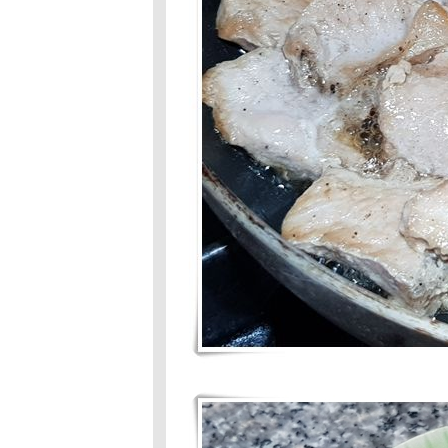
Hot Wok Mission
# 80 :จานเด็ด-
เมนูโปรด: ต้มส้ม
ผักภูเก็ต
Food For Fun :
Hot Wok Mission
#80 : จานเด็ด-
เมนูโปรด : ตะลิง
ปลิงเชื่อมแห้ง
Food For Fun :
Hot Wok Mission
#80 : จานเด็ด-
เมนูโปรด :
กงส้มดอกโสน
Food For Fun
:Hot Wok
Mission #79 :
Comfort Food
:กุ้งผัดพริกเกลือ
Food For Fun #
79 ; Comfort
Food :แกงส้ม
ชน