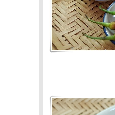
บาท- วุ้นกะทิ
มะพร้าวอ่อน
Food For Fun:
Hot Wok
Mission: #87:
อร่อยร้อยบาท
:ขนมทรา
Food Fof Fun :
Hot Wok Mission
#87 :อร่อยร้อ
บาท >1
3F : #86 :สวยกิน
ได้ : ข้าวยำ
อัญชัน
Food For
Fun:Hot Wok
Mission:#86 :
สวยกินได้: เมี่ยง
กลีบบัว
Food For Fun:
Hot Wok Mission
#85 : มากินผักกัน
เถอะ:ต้มส้มผัก