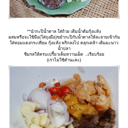
**นำกะปิน้ำตาล ใส่ถ้วย เติมน้ำต้มกุ้งแห้ง
ผสมหรือจะใช้มือ(ใส่ถุงมือ)ขยำกะปิกับน้ำตาลให้ละลายเข้ากัน
ส่หอมแดงกระเทียม กุ้งแห้ง พริกลงไป คลุกเคล้า เติมมะนาว
น้ำปลา
ชิมรสให้ครบเปรี้ยวเค็มหวานเผ็ด ..เรียบร้อ
(เราไม่ใช้ตำนะคะ)