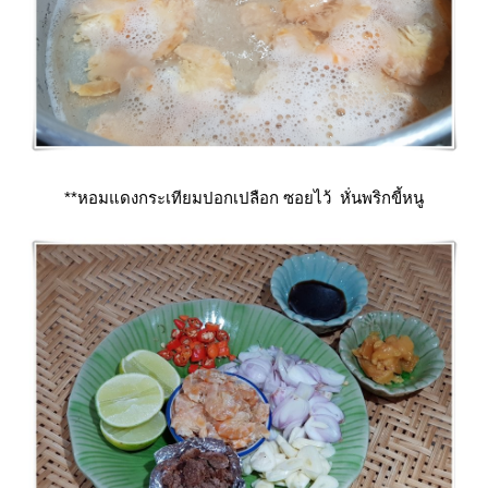
**หอมแดงกระเทียมปอกเปลือก ซอยไว้ หั่นพริกขี้หนู