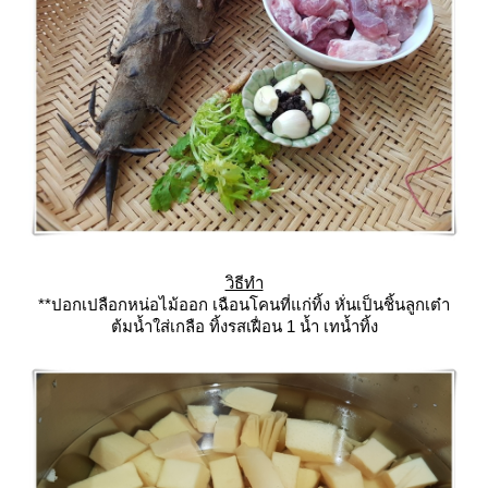
วิธีทำ
**ปอกเปลือกหน่อไม้ออก เฉือนโคนที่แก่ทิ้ง หั่นเป็นชิ้นลูกเต๋า
ต้มน้ำใส่เกลือ ทิ้งรสเฝื่อน 1 น้ำ เทน้ำทิ้ง