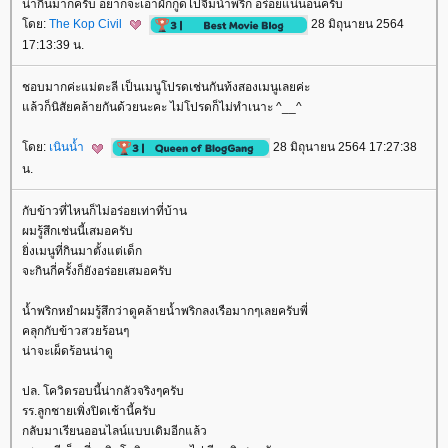
น่ากินมากครับ อยากจะเอาผักกูดไปจิ้มน้ำพริก อร่อยแน่นอนครับ
ดย:
The Kop Civil
28 มิถุนายน 2564
17:13:39 น.
ชอบมากค่ะแม่ตะลี เป็นเมนูโปรดเช่นกันท้งสองเมนูเลยค่ะ
ล้วก็นิสัยคล้ายกันด้วยนะคะ ไม่โปรดก็ไม่ทำเนาะ ^__^
ดย:
เนินน้ำ
28 มิถุนายน 2564 17:27:38
น.
กับข้าวที่ไหนก็ไม่อร่อยเท่าที่บ้าน
ผมรู้สึกเช่นนี้เสมอครับ
ิ่งเมนูที่กินมาตั้งแต่เด็ก
จะกินกี่ครั้งก็ยังอร่อยเสมอครับ
น้ำพริกหยำผมรู้สึกว่าดูคล้ายน้ำพริกลงเรือมากๆเลยครับพี่
คลุกกับข้าวสวยร้อนๆ
น่าจะเผ็ดร้อนน่าดู
ปล. โควิดรอบนี้น่ากลัวจริงๆครับ
รร.ลูกชายเพิ่งปิดเช้านี้ครับ
กลับมาเรียนออนไลน์แบบเดิมอีกแล้ว