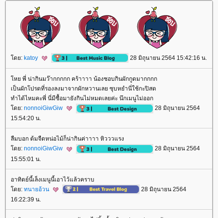
ดย:
katoy
28 มิถุนายน 2564 15:42:16 น.
หย พี่ น่ากินมว๊ากกกกก คร้าาาา น้องชอบกินผักกูดมากกกก
เป็นผักโปรดที่รองลงมาจากผักหวานเลย ซุบหยำนี่ใช้กะปิสด
ทำได้ไหมคะพี่ นี่มีซื้อมายังกินไม่หมดเลยค่ะ นึกเมนูไม่ออก
ดย:
nonnoiGiwGiw
28 มิถุนายน 2564
15:54:20 น.
ลืมบอก ต้มจืดหน่อไม้ก็น่ากินค่าาาา หิวววแรง
ดย:
nonnoiGiwGiw
28 มิถุนายน 2564
15:55:01 น.
อาทิตย์นี้เล็งเมนูนี้เอาไว้แล้วคราบ
ดย:
ทนายอ้วน
28 มิถุนายน 2564
16:22:39 น.