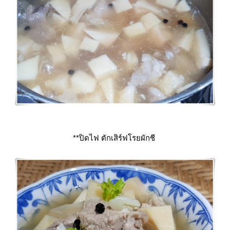
**ปิดไฟ ตักเสิร์ฟโรยผักชี