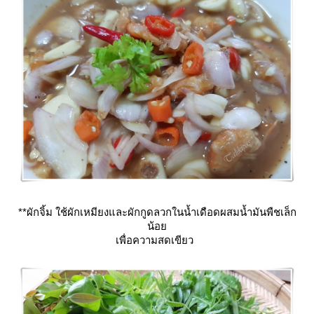
**ผักจิ้ม ใช้ผักเหมียงและผักกูดลวกในน้ำเดือดผสมน้ำมันพืชเล็ก
น้อ
เพื่อความสดเขียว