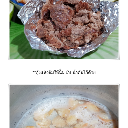
**กุ้งแห้งต้มให้นิิ่ม เก็บน้ำต้มไว้ด้ว