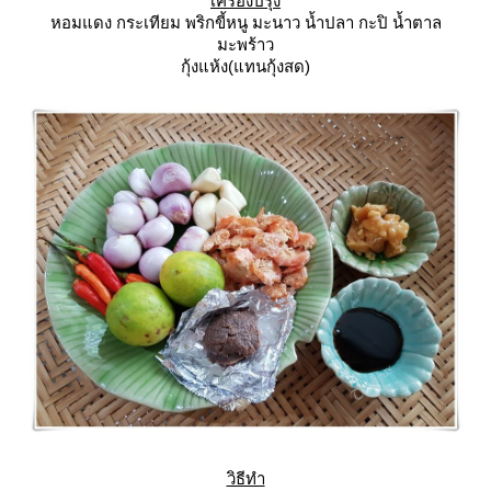
เครื่องปรุง
หอมแดง กระเทียม พริกขี้หนู มะนาว น้ำปลา กะปิ น้ำตาล
มะพร้าว
กุ้งแห้ง(แทนกุ้งสด)
วิธีทำ