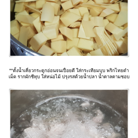
**ตั้งน้ำเคี่ยวกระดูกอ่อนจนเปื่อยดี ใส่กระเทียมบุบ พริกไทยดำ
เม็ด รากผักชีทุบ ใส่หน่อไม้ ปรุงรสด้วยน้ำปลา น้ำตาลตามชอบ