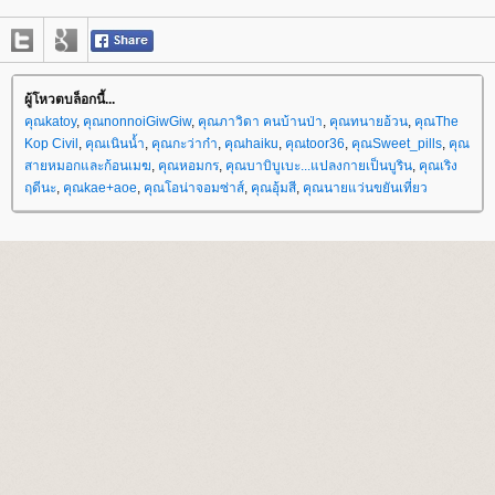
ผู้โหวตบล็อกนี้...
คุณkatoy
,
คุณnonnoiGiwGiw
,
คุณภาวิดา คนบ้านป่า
,
คุณทนายอ้วน
,
คุณThe
Kop Civil
,
คุณเนินน้ำ
,
คุณกะว่าก๋า
,
คุณhaiku
,
คุณtoor36
,
คุณSweet_pills
,
คุณ
สายหมอกและก้อนเมฆ
,
คุณหอมกร
,
คุณบาบิบูเบะ...แปลงกายเป็นบูริน
,
คุณเริง
ฤดีนะ
,
คุณkae+aoe
,
คุณโอน่าจอมซ่าส์
,
คุณอุ้มสี
,
คุณนายแว่นขยันเที่ยว