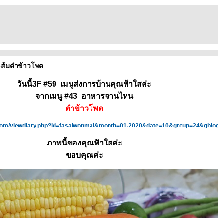
-ส้มตำข้าวโพด
วันนี้3F #59 เมนูส่งการบ้านคุณฟ้าใสค่ะ
จากเมนู #43 อาหารจานไหน
ตำข้าวโพด
.com/viewdiary.php?id=fasaiwonmai&month=01-2020&date=10&group=24&gblo
ภาพนี้ของคุณฟัาใสค่ะ
ขอบคุณค่ะ