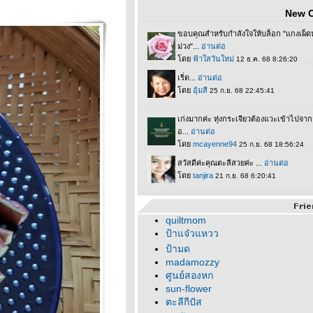
New 
quiltmom
ป้าแจ๋วแหวว
ป้ามด
madamozzy
ศูนย์สองหก
sun-flower
ตะลีกีปัส