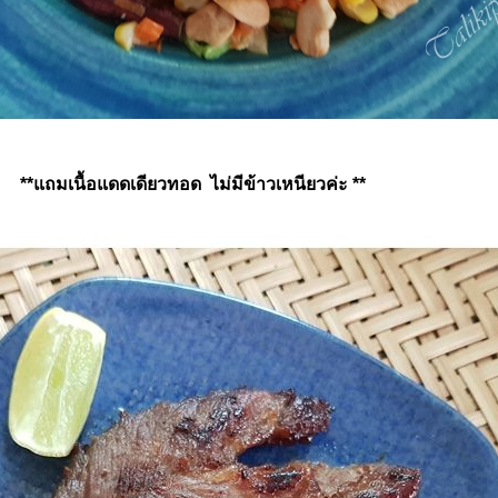
**แถมเนื้อแดดเดียวทอด ไม่มีข้าวเหนียวค่ะ **