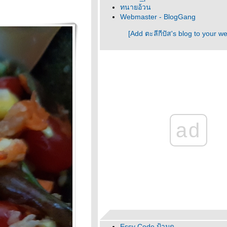
ทนายอ้วน
Webmaster - BlogGang
[Add ตะลีกีปัส's blog to your w
ad
Essy Code ป้ามด