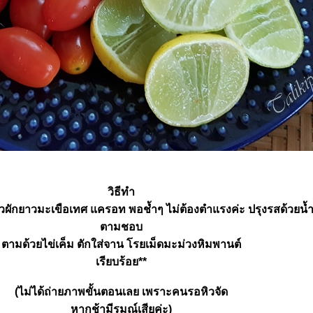
วิธีทำ
ถั่วผักยาวมะเขือเทศ แครอท พอช้ำๆ ไม่ต้องตำแรงค่ะ ปรุงรสด้วยน
ตามชอบ
ตามด้วยไข่เค็ม ตักใส่จาน โรยเม็ดมะม่วงหิมพานต์
เรียบร้อย**
(ไม่ได้ถ่ายภาพขั้นตอนเลย เพราะคนรอหิวจัด
หากช้ามีรมณ์เสียค่ะ)