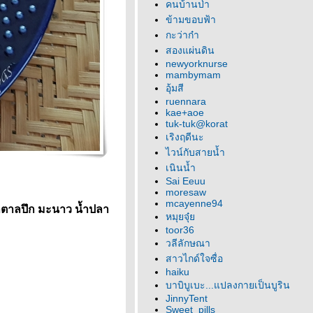
คนบ้านป่า
ข้ามขอบฟ้า
กะว่าก๋า
สองแผ่นดิน
newyorknurse
mambymam
อุ้มสี
ruennara
kae+aoe
tuk-tuk@korat
เริงฤดีนะ
ไวน์กับสายน้ำ
เนินน้ำ
Sai Eeuu
moresaw
mcayenne94
้ำตาลปึก มะนาว น้ำปลา
หมุยจุ๋
toor36
วลีลักษณา
สาวไกด์ใจซื่อ
haiku
บาบิบูเบะ...แปลงกายเป็นบูริน
JinnyTent
Sweet_pills