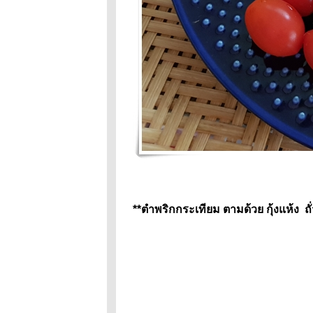
เมนูที่ชอบ
:ข้าวยำสำมะปิ
Food For Fun :
Hot Wok Mission
#91 : อาหาร
มงคลรับปีใหม่
Food For Fun :
Hot Wok Mission
#90 : เด็กกินได้
ผู้ใหญ่กินด้วย : กุ้ง
อบวุ้นเส้น
Food For Fun :
Hot Wok Mission
#89 : อาหารจาน
สมุนไพร
Food For Fun :
**ตำพริกกระเทียม ตามด้วย กุ้งแห้ง 
Hot Wok Misson
#89 : อาหารจาน
สมุนไพร
Food For Fun :
Hot Wok Mission
#87 : อร่อยร้อ
บาท- วุ้นกะทิ