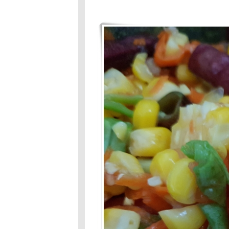
มะพร้าวอ่อน
Food For Fun:
Hot Wok
Mission: #87:
อร่อยร้อยบาท
:ขนมทรา
Food Fof Fun :
Hot Wok Mission
#87 :อร่อยร้อ
บาท >1
3F : #86 :สวยกิน
ได้ : ข้าวยำ
อัญชัน
Food For
Fun:Hot Wok
Mission:#86 :
สวยกินได้: เมี่ยง
กลีบบัว
Food For Fun:
Hot Wok Mission
#85 : มากินผักกัน
เถอะ:ต้มส้มผัก
ภูเก็ต