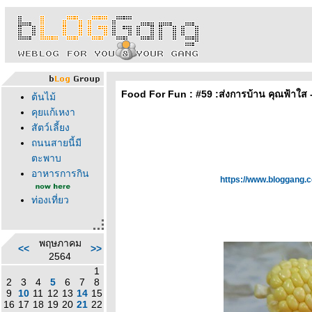
Food For Fun : #59 :ส่งการบ้าน คุณฟ้าใส 
ต้นไม้
คุยแก้เหงา
สัตว์เลี้ยง
ถนนสายนี้มี
ตะพาบ
อาหารการกิน
https://www.bloggang
ท่องเที่ยว
พฤษภาคม
<<
>>
2564
1
2
3
4
5
6
7
8
9
10
11
12
13
14
15
16
17
18
19
20
21
22