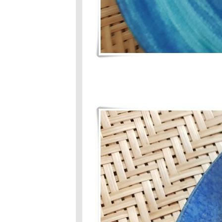
# 80 :จานเด็ด-
เมนูโปรด: ต้มส้ม
ผักภูเก็ต
Food For Fun :
Hot Wok Mission
#80 : จานเด็ด-
เมนูโปรด : ตะลิง
ปลิงเชื่อมแห้ง
Food For Fun :
Hot Wok Mission
#80 : จานเด็ด-
เมนูโปรด :
กงส้มดอกโสน
Food For Fun
:Hot Wok
Mission #79 :
Comfort Food
:กุ้งผัดพริกเกลือ
Food For Fun #
79 ; Comfort
Food :แกงส้ม
ชน
Food For
Fun;Hot Wok