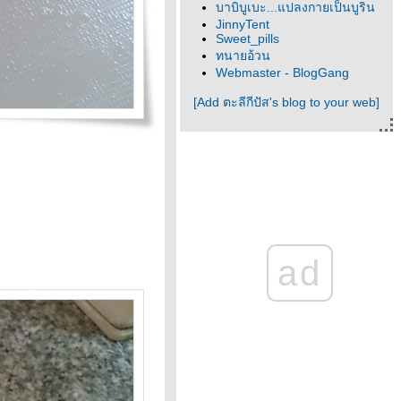
บาบิบูเบะ...แปลงกายเป็นบูริน
JinnyTent
Sweet_pills
ทนายอ้วน
Webmaster - BlogGang
[Add ตะลีกีปัส's blog to your web]
ad