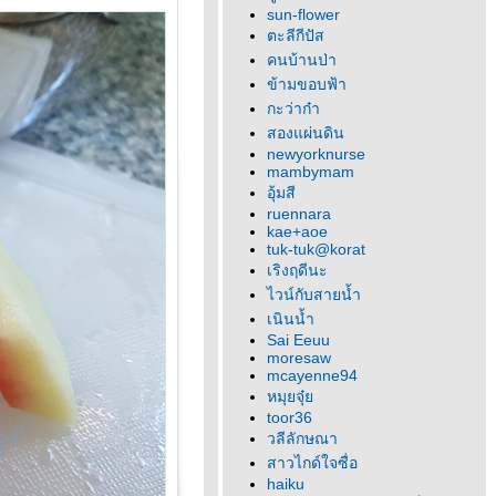
sun-flower
ตะลีกีปัส
คนบ้านป่า
ข้ามขอบฟ้า
กะว่าก๋า
สองแผ่นดิน
newyorknurse
mambymam
อุ้มสี
ruennara
kae+aoe
tuk-tuk@korat
เริงฤดีนะ
ไวน์กับสายน้ำ
เนินน้ำ
Sai Eeuu
moresaw
mcayenne94
หมุยจุ๋
toor36
วลีลักษณา
สาวไกด์ใจซื่อ
haiku