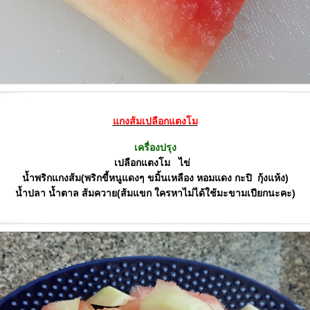
กงส้มเปลือกแตงโม
เครื่องปรุง
เปลือกแตงโม ไข่
น้ำพริกแกงส้ม(พริกขี้หนูแดงๆ ขมิ้นเหลือง หอมแดง กะปิ กุ้งแห้ง)
น้ำปลา น้ำตาล ส้มควาย(ส้มแขก ใครหาไม่ได้ใช้มะขามเปียกนะคะ)