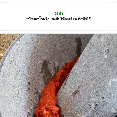
วิธีทำ
**โขลกน้ำพริกแกงส้มให้ละเอียด ตักพักไว้