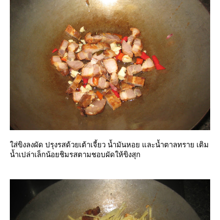
ส่ขิงลงผัด ปรุงรสด้วยเต้าเจี้ยว น้ำมันหอย และน้ำตาลทราย เติม
น้ำเปล่าเล็กน้อยชิมรสตามชอบผัดให้ขิงสุก