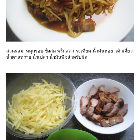
ส่วนผสม หมูกรอบ ขิงสด พริกสด กระเทียม น้ำมันหอย เต้าเจี้ยว
น้ำตาลทราย น้ำเปล่า น้ำมันพืชสำหรับผัด