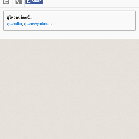
ผู้โหวตบล็อกนี้...
คุณhaiku
,
คุณnewyorknurse