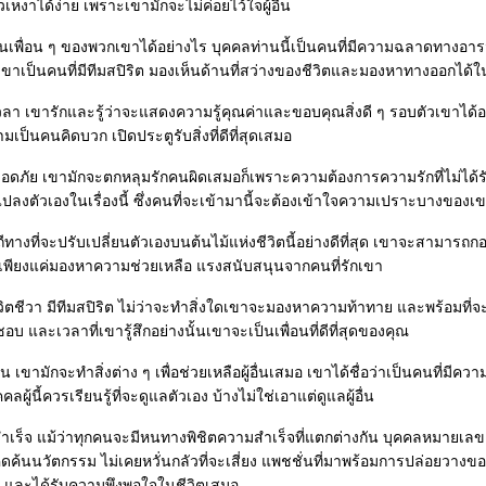
่ยวเหงาได้ง่าย เพราะเขามักจะไม่ค่อยไว้ใจผู้อื่น
ุนเพื่อน ๆ ของพวกเขาได้อย่างไร บุคคลท่านนี้เป็นคนที่มีความฉลาดทางอารม
าเป็นคนที่มีทีมสปิริต มองเห็นด้านที่สว่างของชีวิตและมองหาทางออกได้
า เขารักและรู้ว่าจะแสดงความรู้คุณค่าและขอบคุณสิ่งดี ๆ รอบตัวเขาได้อย่
ป็นคนคิดบวก เปิดประตูรับสิ่งที่ดีที่สุดเสมอ
ะปลอดภัย เขามักจะตกหลุมรักคนผิดเสมอก็เพราะความต้องการความรักที่ไม่ไ
ยนแปลงตัวเองในเรื่องนี้ ซึ่งคนที่จะเข้ามานี้จะต้องเข้าใจความเปราะบางของเข
งที่จะปรับเปลี่ยนตัวเองบนต้นไม้แห่งชีวิตนี้อย่างดีที่สุด เขาจะสามารถกอบก
ย เพียงแค่มองหาความช่วยเหลือ แรงสนับสนุนจากคนที่รักเขา
ิตชีวา มีทีมสปิริต ไม่ว่าจะทำสิ่งใดเขาจะมองหาความท้าทาย และพร้อมที่
อบ และเวลาที่เขารู้สึกอย่างนั้นเขาจะเป็นเพื่อนที่ดีที่สุดของคุณ
ามักจะทำสิ่งต่าง ๆ เพื่อช่วยเหลือผู้อื่นเสมอ เขาได้ชื่อว่าเป็นคนที่มีคว
คลผู้นี้ควรเรียนรู้ที่จะดูแลตัวเอง บ้างไม่ใช่เอาแต่ดูแลผู้อื่น
็จ แม้ว่าทุกคนจะมีหนทางพิชิตความสำเร็จที่แตกต่างกัน บุคคลหมายเลข ๒
ค้นนวัตกรรม ไม่เคยหวั่นกลัวที่จะเสี่ยง แพชชั่นที่มาพร้อมการปล่อยวางข
็จ และได้รับความพึงพอใจในชีวิตเสมอ