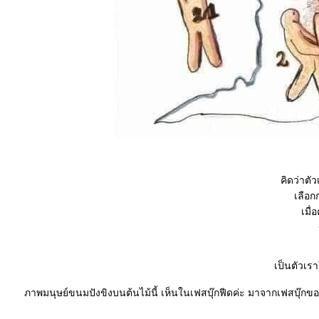
คิดว่าตั
เลือ
เมื
เป็นตัวเ
ภาพมนุษย์ขนมปังขิงบนต้นไม้นี้ เห็นในเฟสบุ๊กฟีดค่ะ มาจากเฟสบ