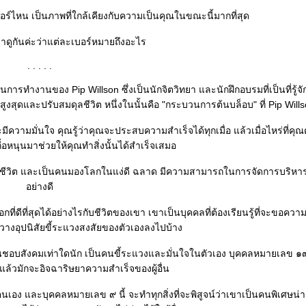
ร์ไหน เป็นภาพที่ใกล้เคียงกับความเป็นคุณในขณะนี้มากที่สุด
มาดูกันค่ะว่าแต่ละเบอร์หมายถึงอะไร
. . . . .
งานของ Pip Willson ซึ่งเป็นนักจิตวิทยา และนักฝึกอบรมที่เป็นที่รู้จัก
สูงสุดและปรับสมดุลชีวิต หนึ่งในนั้นคือ "กระบวนการต้นบล็อบ" ที่ Pip Willso
มมั่นใจ คุณรู้ว่าคุณจะประสบความสำเร็จได้ทุกเมื่อ แล้วเมื่อไหร่ที่คุณ
ื้อหนุนมาช่วยให้คุณทำสิ่งนั้นได้สำเร็จเสมอ
ในชีวิต และเป็นคนมองโลกในแง่ดี ฉลาด มีความสามารถในการจัดการบริหาร
อย่างดี
ที่ดีที่สุดได้อย่างไรกับชีวิตของเขา เขาเป็นบุคคลที่ต้องเรียนรู้ที่จะขอคว
างอุปนิสัยขี้ระแวงสงสัยของตัวเองลงไปบ้าง
นชอบสังคมเท่าใดนัก เป็นคนขี้ระแวงและมั่นใจในตัวเอง บุคคลหมายเลข ๑
 แล้วมักจะอิจฉาริษยาความสำเร็จของผู้อื่น
อง และบุคคลหมายเลข ๙ นี้ จะทำทุกสิ่งที่จะพิสูจน์ว่าเขาเป็นคนพิเศษน่าอ