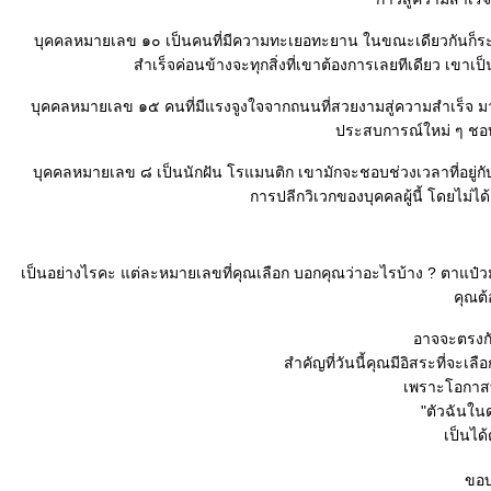
บุคคลหมายเลข ๑๐ เป็นคนที่มีความทะเยอทะยาน ในขณะเดียวกันก็ระมั
สำเร็จค่อนข้างจะทุกสิ่งที่เขาต้องการเลยทีเดียว เขาเ
บุคคลหมายเลข ๑๕ คนที่มีแรงจูงใจจากถนนที่สวยงามสู่ความสำเร็จ มากเ
ประสบการณ์ใหม่ ๆ ชอบพบ
บุคคลหมายเลข ๘ เป็นนักฝัน โรแมนติก เขามักจะชอบช่วงเวลาที่อยู่กับตัว
การปลีกวิเวกของบุคคลผู้นี้ โดยไม่ได้
เป็นอย่างไรคะ แต่ละหมายเลขที่คุณเลือก บอกคุณว่าอะไรบ้าง ? ตาแป๋
คุณต้
อาจจะตรงกับ
สำคัญที่วันนี้คุณมีอิสระที่จะเลื
เพราะโอกาสที
"ตัวฉันในด
เป็นได้
ขอบ