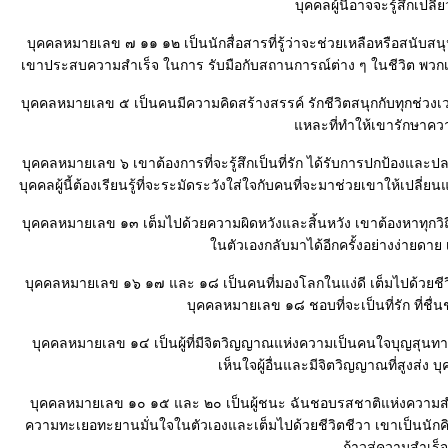
บุคคลผู้นี้อาจจะรู้สึกเปลี
บุคคลหมายเลข ๗ ๑๑ ๑๒ เป็นนักสื่อสารที่รู้ว่าจะช่วยเหลือหรือสนับสน
เขาประสบความสำเร็จ ในการ รับมือกับสถานการณ์ต่าง ๆ ในชีวิต พวกเข
บุคคลหมายเลข ๕ เป็นคนมีความคิดสร้างสรรค์ รักชีวิตสนุกกับทุกช่วงเวล
หละที่ทำให้เขารักษาความเ
บุคคลหมายเลข ๖ เขาต้องการที่จะรู้สึกเป็นที่รัก ได้รับการปกป้องแล
บุคคลผู้นี้ต้องเรียนรู้ที่จะระมัดระวังใส่ใจกับคนที่จะมาช่วยเขาให้เปลี่
บุคคลหมายเลข ๑๓ เต็มไปด้วยความผิดหวังและสิ้นหวัง เขาต้องหาทุกวิถีทา
นตัวเองกลับมาได้อีกครั้งอย่างง่ายดา
บุคคลหมายเลข ๑๖ ๑๗ และ ๑๘ เป็นคนที่มองโลกในแง่ดี เต็มไปด้วยชีว
บุคคลหมายเลข ๑๘ ชอบที่จะเป็นที่รัก ที่ชื่นช
บุคคลหมายเลข ๑๔ เป็นผู้ที่มีจิตวิญญาณแห่งความเป็นคนใจบุญสุนทาน เข
เห็นใจผู้อื่นและมีจิตวิญญาณที่สูงส่ง บุค
บุคคลหมายเลข ๑๐ ๑๕ และ ๒๐ เป็นผู้ชนะ ฉันชอบรสชาติแห่งความสำเร
ความทะเยอทะยานมั่นใจในตัวเองและเต็มไปด้วยชีวิตชีวา เขาเป็นนักคิด
ก้าวสู่ความสำเร