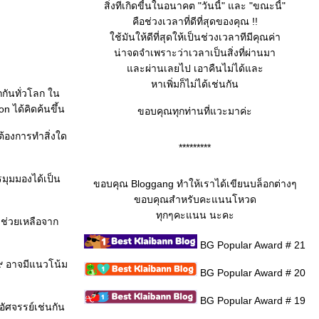
สิ่งทีเกิดขี้นในอนาคต "วันนี้" และ "ขณะนี้"
คือช่วงเวลาที่ดีที่สุดของคุณ !!
ช้มันให้ดีที่สุดให้เป็นช่วงเวลาทีมีคุณค่า
น่าจดจำเพราะว่าเวลาเป็นสิ่งที่ผ่านมา
ละผ่านเลยไป เอาคืนไม่ได้และ
หาเพิ่มก็ไม่ได้เช่นกัน
กันทั่วโลก ใน
n ได้คิดค้นขึ้น
ขอบคุณทุกท่านที่แวะมาค่ะ
ต้องการทำสิ่งใด
*********
มุมมองได้เป็น
ขอบคุณ Bloggang ทำให้เราได้เขียนบล็อกต่างๆ
ขอบคุณสำหรับคะแนนโหวด
ทุกๆคะแนน นะคะ
ามช่วยเหลือจาก
BG Popular Award # 21
๙ อาจมีแนวโน้ม
BG Popular Award # 20
BG Popular Award # 19
ัศจรรย์เช่นกัน