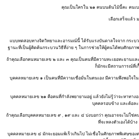
คุณเป็นใครใน ๒๑ คนบนต้นไม้นี้คะ คนเบอ
เลือกเสร็จแล้ว 
บบทดสอบทางจิตวิทยาและอารมณ์นี้ ได้รับแรงบันดาลใจจาก กระบวนการทำ
ฐานะที่เป็นผู้คิดค้นกระบวนวิธีที่ง่าย ๆ ในการช่วยให้ผู้คนได้พบศักยภาพ
ถ้าคุณเลือกคนหมายเลข ๒ และ ๓ คุณเป็นคนที่มีความทะเยอทะยานและมีควา
ก็มักจะมีสถานการณ์ที่เก
บุคคลหมายเลข ๑ เป็นคนที่มีความเชื่อมั่นในตนเอง มีความพึงพอใจ
บุคคลหมายเลข ๒๑ คือคนที่กำลังพยายามอยู่ แล้วยังไม่รู้ว่าจะหาทางออก
บุคคลรอบข้าง และต้อละว
ถ้าคุณเลือกบุคคลหมายเลข ๙ , ๑๙ และ ๔ บ่งบอกว่า คุณอาจจะไม่ใช่ค
ที่จะหลงตัวเองได้บ้าง
บุคคลหมายเลข ๔ มักจะยอมแพ้เร็วเกินไป ไม่เชื่อในศักยภาพพิเศษของตนเ