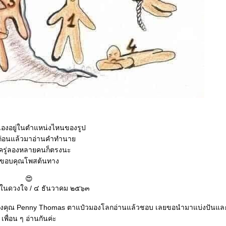
วเองอยู่ในตำแหน่งไหนของรูป
กก่อนแล้วมาอ่านคำทำนา
่อครู่ลองหลายคนก็ตรงนะ
ขอบคุณโพสต้นทาง
😍
ราในดวงใจ / ๔ ธันวาคม ๒๕๖๓
ุ๊กของคุณ Penny Thomas ตาแป๋วมองโลกอ่านแล้วชอบ เลยขอนำมาแบ่งปันแล
เพื่อน ๆ อ่านกันค่ะ