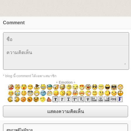
Comment
* blog นี้ comment ได้เฉพาะสมาชิก
+
Emotion
+
สุขภาพดีไม่มีขา