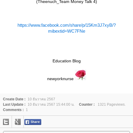
(Theenuch_Team Money Talk 4)
https://www.facebook.com/share/p/15Km3J7xyB/?
mibextid=WC7FNe
Education Blog
newyorknurse
Create Date :
10 ธันวาคม 2567
Last Update :
10 ธันวาคม 2567 15:44:00 น.
Counter :
1321 Pageviews.
Comments :
1