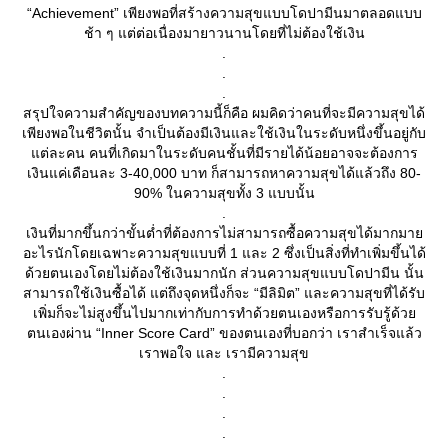
“Achievement” เพียงพอที่สร้างความสุขแบบโดปามีนมาตลอดแบบ
ช้า ๆ แต่ต่อเนื่องมายาวนานโดยที่ไม่ต้องใช้เงิน
.
.
.
สรุปใจความสำคัญของบทความนี้ก็คือ ผมคิดว่าคนที่จะมีความสุขได้
เพียงพอในชีวิตนั้น จำเป็นต้องมีเงินและใช้เงินในระดับหนึ่งขึ้นอยู่กับ
ต่ละคน คนที่เกิดมาในระดับคนชั้นที่มีรายได้น้อยอาจจะต้องการ
เงินแค่เดือนละ 3-40,000 บาท ก็สามารถหาความสุขได้แล้วถึง 80-
90% ในความสุขทั้ง 3 แบบนั้น
.
เงินที่มากขึ้นกว่าขั้นต่ำที่ต้องการไม่สามารถซื้อความสุขได้มากมา
อะไรนักโดยเฉพาะความสุขแบบที่ 1 และ 2 ซึ่งเป็นสิ่งที่ทำเพิ่มขึ้นได้
ด้วยตนเองโดยไม่ต้องใช้เงินมากนัก ส่วนความสุขแบบโดปามีน นั้น
สามารถใช้เงินซื้อได้ แต่ถึงจุดหนึ่งก็จะ “มีลิมิต” และความสุขที่ได้รับ
เพิ่มก็จะไม่สูงขึ้นไปมากเท่ากับการทำด้วยตนเองหรือการรับรู้ด้ว
ตนเองผ่าน “Inner Score Card” ของตนเองที่บอกว่า เราสำเร็จแล้ว
เราพอใจ และ เรามีความสุข
.
.
.
.