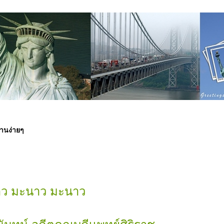
านง่ายๆ
ว มะนาว มะนาว