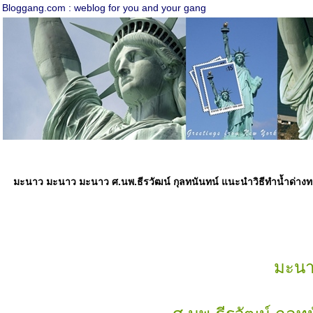
Bloggang.com : weblog for you and your gang
มะนาว มะนาว มะนาว ศ.นพ.ธีรวัฒน์ กุลทนันทน์ แนะนำวิธีทำน้ำด่างท
มะนา