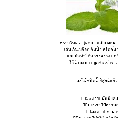
ทราบไหมว่า (มะนาวแป้น มะนาวทุ
เช่น กินเปลือก กินน้ำ หรือคั้น
ละมันทำได้หลายอย่าง แต่ถ
ห้น้ำมะนาว ดูดซึมเข้าร่างกา
ผลไม้ชนิดนี้ พิสูจน์แล้
􁀁􀇨มะนาว􏿿มันมีผ
􁀁􀇨มะนาว􏿿ป้องกันก
􁀁􀇨มะนาว􏿿สามารถ