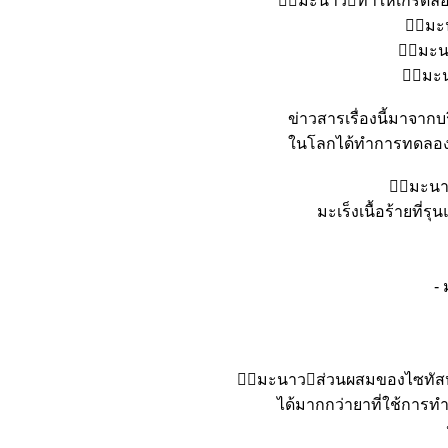
􁀁􀇨มะนาว􏿿ทำให้เกร็ดลือ
􁀁􀆑ม
􁀁􀆑มะ
􁀁􀆑มะ
ข่าวสารเรื่องนี้มาจาก
นโลกได้ทำการทดลองเร
􁀁􀇨มะ
มะเร็งเนื้อร้ายที่ร
-
􁀁􀇨มะนาว􏿿ส่วนผสมของไซทั
ได้มากกว่ายาที่ใช้การท