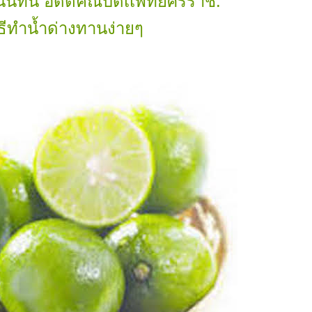
นันทน์ อดีตคณบดีเเพทย์ศิริราช.
ธีทำน้ำด่างทานง่ายๆ