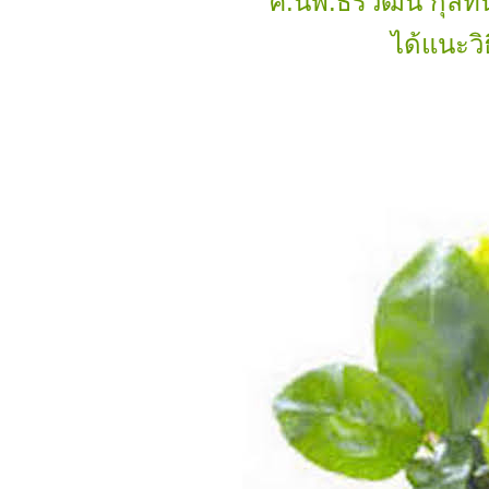
ศ.นพ.ธีรวัฒน์ กุลท
ได้แนะวิ