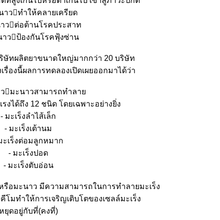
ดที่สูงเกินไปหรือต่ำเกินไป เข้าสู่ภาวะปกติ
ะนาว􏿿ทำให้คลายเครียด
นาว􏿿ต่อต้านโรคประสาท
นาว􏿿ป้องกันโรคฟุ้งซ่าน
บริษัทผลิตยาขนาดใหญ่มากกว่า 20 บริษัท
ื่องนี้ผลการทดลองเปิดเผยออกมาได้ว่า
นาว􏿿มะนาวสามารถทำลา
ุนแรงได้ถึง 12 ชนิด โดยเฉพาะอย่างยิ่ง
- มะเร็งลำไส้เล็ก
- มะเร็งเต้านม
 มะเร็งต่อมลูกหมาก
- มะเร็งปอด
- มะเร็งตับอ่อน
สหรือมะนาว มีความสามารถในการทำลายมะเร็ง
ำคีโมทำให้การเจริญเติบโตของเซลล์มะเร็ง
หยุดอยู่กับที่(คงที่)