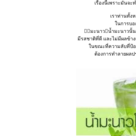
เรื่องนี้เพราะมันจะ
เราท่านทั้ง
นการบอกให
􁀁􀆑มะนาว􏿿น้ำมะนาวนั้น
มีรสชาติที่ดี และไม่มีผล
นขณะที่ความลับที่ป้องกั
ต้องการทำลายผลปร