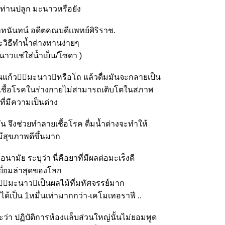
น ท่านปลูก มะนาวหรือยัง
ลทนันทน์ อดีตคณบดีเเพทย์ศิริราช.
ะวิธีทำน้ำด่างทานง่ายๆ
นาวแช่ใส่น้ำเย็น/โซดา )
แก้ว􁀁􀆑มะนาว􏿿หรือโถ แล้วดื่มมันจะกลายเป็น
าก เชื้อโรคในร่างกายไม่สามารถเติบโตในสภาพ
ที่มีความเป็นด่าง
ัน จึงช่วยทำลายเชื้อโรค ดื่มน้ำด่างจะทำให้
มีสุขภาพดีขึ้นมาก
ามัย ระบุว่า นี่คือยาที่มีผลต่อมะเร็งดี
ยี่ยมล่าสุดของโลก
􀇧มะนาว􏿿เป็นผลไม้ที่มหัศจรรย์มาก
ได้เป็น 1หมื่นเท่ามากกว่า-เคโมเทอราฟี ..
ราะว่า ปฏิบัติการห้องแล็บส่วนใหญ่นั้นไม่ยอมพูด