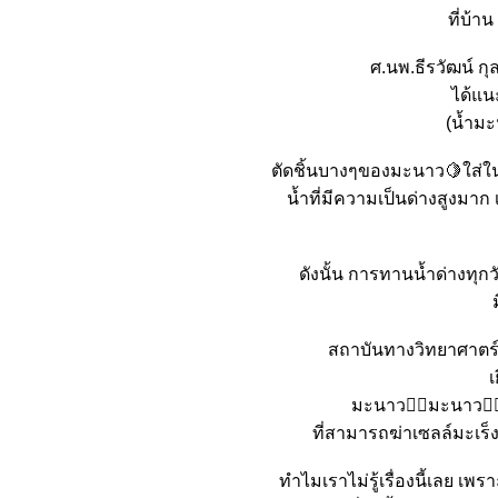
ที่บ้า
ศ.นพ.ธีรวัฒน์ กุ
ได้แน
(น้ำมะ
ตัดชิ้นบางๆของมะนาว🍋ใส่ใน
น้ำที่มีความเป็นด่างสูงม
ดังนั้น การทานน้ำด่างทุกว
สถาบันทางวิทยาศาตร์อน
เ
มะนาว􁀁􀇨มะนาว􏿿
ที่สามารถฆ่าเซลล์มะเร็ง
ทำไมเราไม่รู้เรื่องนี้เลย เพ