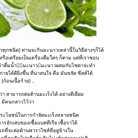
กชนิด) ท่านจะกินมะนาวเหล่านี้ในวิธีต่างๆก็ได้
 หรือเตรียมเป็นเครื่องดื่มใดๆ ก็ตาม แต่ที่เราชอบ
้าดื่มน้ำ􁀁􀆑มะนาว􏿿มะนาวผสมกับโซดาจะทำ
ยได้ดียิ่งขึ้น ที่น่าสนใจ คือ มันขจัด ซีสต์ได้
(ก้อนเนื้อร้าย) ..
วว่า สามารถต่อต้านมะเร็งได้ อย่างดีเยี่ยม
มีคนกล่าวไว้ว่า
ลประโยชน์ในการกำจัดมะเร็งหลายชนิด
ารอักเสบของเชื้อแบตทีเรีย เชื้อราได้
ที่จะต่อต้านพาราไซส์ที่อยู่ข้างใน