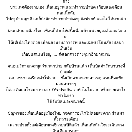
ต่าง
ประเทศต้องจ่ายเอง เพื่อนอยู่รพ.และทำกายบำบัด เกือบสองเดือน
ตอนนี้กลับ
ไปอยู่บ้านญาติ แต่ก็ยังต้องทำกายบำบัดอยู่ ยังช่วยต้วเองไม่ได้มากนัก
ก่อนกลับมาเมืองไทย เพื่อนก็ฝากให้ฝรั้่งเพื่อนบ้านช่วยดูเมล์และส่งต่อ
มา
ห้เที่เมืองไทยด้วย เพื่อนส่งมาบอกว่ารพ.และเนิสซิ่งโฮมส์ส่งบิลมา
เก็บเงิน
เกือบแสนเหรียญ .... ส่งเอกสารต่างๆมาอีกมากมา
คนอเมริกามักจะพูดว่าเวลาป่วย กลับบ้านแล้ว เห็นบิลค่ารักษาบางที่
ป่วยต่อ
เลย เพราะเครียดค่าใช้จ่าย... ซี่งเกิดจากหลายสาเหตุ​ แทนที่จะพัก
ผ่อนสบายๆ
ก็ต้องติดต่อโรงพยาบาล บริษัทประกัน ว่าทำไมไม่จ่าย หรือจ่ายเท่าไร
ทำไมเรา
ได้รับบิลเยอะขนาดนี้
ปัญหาของเพื่อนคืออยู๋เมืองไทย ก็จัดการอะไรไม่ค่อยสะดวก ผ่านมา
ตั้งหลายเดือน
เพราะป่วยตั้งแต่เดือนพฤศจิกายนปีที่แล้ว เพื่อนตัดสินใจจะเดินทาง
สินเดือนกรกฎา