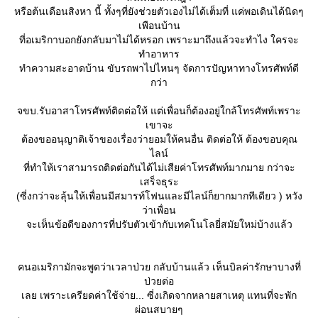
หรือต้นเดือนสิงหา นี้ ทั้งๆที่ยังช่วยตัวเองไม่ได้เต็มที่ แค่พอเดินได้นิดๆ
เพือนบ้าน
ที่อเมริกาบอกยังกลับมาไม่ได้หรอก เพราะมาถึงแล้วจะทำไง ใครจะ
ทำอาหาร
ทำความสะอาดบ้าน ขับรถพาไปไหนๆ จัดการปัญหาทางโทรศัพท์ดี
กว่า
จขบ.รับอาสาโทรศัพท์ติดต่อให้ แต่เพื่อนก็ต้องอยู่ใกล้โทรศัพท์เพราะ
เขาจะ
ต้องขออนุญาติเจ้าของเรื่องว่ายอมให้คนอื่น ติดต่อให้ ต้องขอบคุณ
ไลน์
ที่ทำให้เราสามารถติดต่อกันได้ไม่เสียค่าโทรศัพท์มากมาย กว่าจะ
เสร็จธุระ
(ซี่งกว่าจะลุ้นให้เพื่อนมีสมารท์โฟนและมีไลน์ก็ยากมากทีเดียว ) หวัง
ว่าเพื่อน
จะเห็นข้อดีของการที่ปรับตัวเข้ากับเทคโนโลยี่สมัยใหม่บ้างแล้ว
คนอเมริกามักจะพูดว่าเวลาป่วย กลับบ้านแล้ว เห็นบิลค่ารักษาบางที่
ป่วยต่อ
เลย เพราะเครียดค่าใช้จ่าย... ซี่งเกิดจากหลายสาเหตุ​ แทนที่จะพัก
ผ่อนสบายๆ