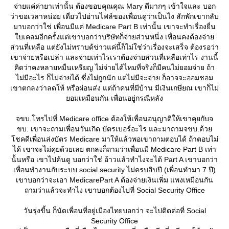
จ่ายแค่ค่ายาเท่านั้น ต้องขอบคุณคุณ Mary ดีมากๆ เข้าใจและ บอก
ว่าขอเวลาหน่อย เดี่ยวไปอ่านไฟล์ของเพื่อนดูว่าเป็นไง สักพักเขากลับ
มาบอกว่าใช่ เพื่อนมีแค่ Medicare Part B เท่านั้น เขาจะทำเรื่องยื่น
บเคลมอีกครั้งแต่เขาบอกว่าบริษัทก็จ่ายส่วนหนี่ง เพื่อนคงต้องจ่า
ส่วนที่เหลือ แต่ยังไม่ทราบด้ข่าวแค่นี้ก็ไม่ใช่ว่าเรื่องจะเสร็จ ต้องรอว่า
เขาจ่ายหรือเปล่า และจ่ายเท่าไรเราต้องจ่ายส่วนที่เหลือเท่าไร งานนี้
คิดว่าคงหลายหมื่นเหรียญ ไม่จ่ายได้ไหมที่จริงก็มีคนไม่ยอมจ่าย ถ้า
ไม่มีอะไร ก็ไม่จ่ายได้ ซี่งไม่ถูกนัก แต่ไม่มีจะจ่าย ก็อาจจะออมชอม
เขาตกลงว่าลดให้ หรือผ่อนส่ง แต่ถ้าคนที่มีบ้าน มีเงินเกษียณ เขาก็ไม่
อมเหมือนกัน เพื่อนอยู่กรณีหลัง
จขบ.โทรไปที่ Medicare office ต้องให้เพื่อนอนุญาติให้เขาคุยกับจ
ขบ. เขาจะถามเพื่อนวันเกิด บัตรเบอร์อะไร และมาถามจขบ.ด้ว
ชคดีเพื่อนส่งบัตร Medicare มาให้แล้วพอเขาถามตอบได้ ถ้าตอบไม่
ได้ เขาจะไม่คุยด้วยเลย ตกลงก็ถามว่าเพื่อนมี Medicare Part B เท่า
น้้นหรือ เขาไปค้นดู บอกว่าใช่ อ้าวแล้วทำไงจะได้ Part A เขาบอกว่า
เพื่อนทำงานกับระบบ social security ไม่ครบสิบปี (เพื่อนทำมา 7 ปี​)
เขาบอกว่าจะเอา MedicarePart A ต้องจ่ายเงินเพิ่ม แพงเหมือนกัน
ถามว่าแล้วจะทำไง เขาบอกต้องไปที่ Social Security Office
วันรุ่งขี้น ก็นัดเพื่อนที่อยู่เมืองไทยบอกว่า จะไปติดต่อที่ Social
Security Office