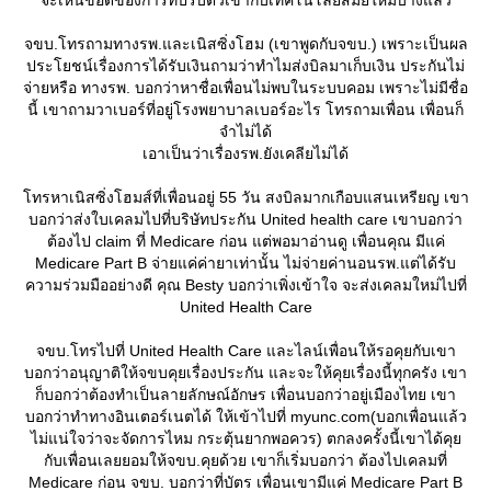
จะเห็นข้อดีของการที่ปรับตัวเข้ากับเทคโนโลยี่สมัยใหม่บ้างแล้ว
จขบ.โทรถามทางรพ.และเนิสซิ่งโฮม (เขาพูดกับจขบ.) เพราะเป็นผล
ประโยชน์เรื่องการได้รับเงินถามว่าทำไมส่งบิลมาเก็บเงิน ประกันไม่
จ่ายหรือ ทางรพ. บอกว่าหาชื่อเพื่อนไม่พบในระบบคอม เพราะไม่มีชื่อ
นี้ เขาถามวาเบอร์ที่อยู่โรงพยาบาลเบอร์อะไร โทรถามเพื่อน เพื่อนก็
จำไม่ได้
เอาเป็นว่าเรื่องรพ.ยังเคลียไม่ได้
ทรหาเนิสซิ่งโฮมส์ที่เพื่อนอยู่ 55 วัน สงบิลมากเกือบแสนเหรียญ เขา
บอกว่าส่งใบเคลมไปที่บริษัทประกัน United health care เขาบอกว่า
ต้องไป claim ที่ Medicare ก่อน แต่พอมาอ่านดู เพื่อนคุณ มีแค่
Medicare Part B จ่ายแค่ค่ายาเท่านั้น ไม่จ่ายค่านอนรพ.แต่ได้รับ
ความร่วมมืออย่างดี คุณ Besty บอกว่าเพิ่งเข้าใจ จะส่งเคลมใหม่ไปที่
United Health Care
จขบ.โทรไปที่ United Health Care และไลน์เพื่อนให้รอคุยกับเขา
บอกว่าอนุญาติให้จขบคุยเรื่องประกัน และจะให้คุยเรื่องนี้ทุกครัง เขา
ก็บอกว่าต้องทำเป็นลายลักษณ์อักษร เพื่อนบอกว่าอยู่เมืองไทย เขา
บอกว่าทำทางอินเตอร์เนตได้ ให้เข้าไปที่ myunc.com(บอกเพื่อนแล้ว
ไม่แน่ใจว่าจะจัดการไหม กระตุ้นยากพอควร) ตกลงครั้งนี้เขาได้คุ
กับเพื่อนเลยยอมให้จขบ.คุยด้วย เขาก็เริ่มบอกว่า ต้องไปเคลมที่
Medicare ก่อน จขบ. บอกว่าที่บัตร เพื่อนเขามีแค่ Medicare Part B