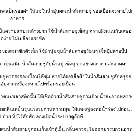
นเป็นรอยดำ ให้แช่ในน้ำอุ่นผสมน้ำส้มสายชู รอยเปื้อนจะหายไปพ
อาหาร
ป็นคราบสกปรกล้างยาก ใช้น้ำส้มสายชูเช็ดถู คราบฝังแน่นกับเศษ
ดง่าย ไม่เปลืองแรงขัด
อของสมาชิกตัวเล็ก ใช้ผ้านุ่มชุบน้ำส้มสายชูร้อนๆ เช็ดปุ๊ปหายปั๊ป
 เป็นสนิม น้ำส้มสายชูกับน้ำสบู่ เช็ดถู ทุกอย่างเงางามสะอาดตา
สายชูทาตรงรอยเปื้อนให้ชุ่ม หากได้แช่เสื้อผ้าในน้ำส้มสายชูสักครู่ก
็นอับจากเหงื่อจะหายไปพร้อมรอยเปื้อน
มภาชนะพลาสติกนั้น ให้เช็ดด้วยน้ำส้มสายชูตามด้วยน้ำสะอาดหลายๆ
ยกลิ่นเหม็นรุนแรงรบกวนความสุข ให้เทผงฟูลงท่อน้ำร่องไปก่อน 1 
ถ้วย ทิ้งไว้สักพัก ลองเปิดน้ำระบายดูอีกที
กลือผสมน้ำส้มสายชูก่อนเก็บเข้าตู้เย็น กลิ่นคาวจะไม่ออกมารบกวนอา