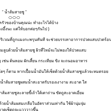
" น้ำส้มสายชู "
🍊🍊🍊
ครัวของบ้านคุณน่ะ ทำอะไรได้บ้าง
ต้องอึ้งนะ แต่ให้บอกต่อๆกันไป }
บริเวณที่ถูกแมงกะพรุนทันที จะช่วยบรรเทาอาการปวดแสบปวดร้อน
ยมลูบด้วยน้ำส้มสายชู ผิวที่ไหม้จะไม่พองให้ปวดแสบ
งๆ เช่น ต้นหอม ผักเสี้ยน กระเทียม ขิง จะถนอมอาหาร
์ใดๆ ก็ตาม หากเปื้อนน้ำมันให้เช็ดด้วยน้ำส้มสายชูแล้วจะหมดรอ
ยน้ำส้มสายชูผสมน้ำสะอาดรับรองเงางาม สะอาด ใส
ำส้มสายชูละลายขี้เถ้าใต้เตาถ่าน ขัดถูสะอาดเอี่ยม
ยน้ำส้มผสมเกลือในอัตราส่วนเท่ากัน ใช้ผ้านุ่มจุ่ม
าดเช็ดถูจะแวววาวขึ้น