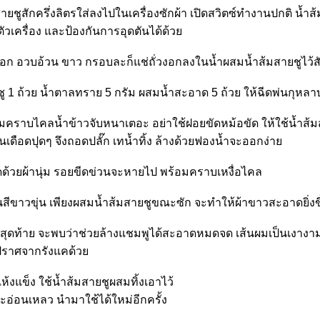
ายชูสักครึ่งลิตรใส่ลงไปในเครื่องซักผ้า เปิดสวิตซ์ทำงานปกติ น้ำ
ัวเครื่อง และป้องกันการอุดตันได้ด้ว
ก อวบอ้วน ขาว กรอบละก็แช่ถั่วงอกลงในน้ำผสมน้ำส้มสายชูไว้สัก
 1 ถ้วย น้ำตาลทราย 5 กรัม ผสมน้ำสะอาด 5 ถ้วย ให้ฉีดพ่นกุหลาบท
มคราบไคลน้ำข้าวจับหนาเตอะ อย่าใช้ฝอยขัดหม้อขัด ให้ใช้น้ำส้มส
จนเดือดปุดๆ จึงถอดปลั๊ก เทน้ำทิ้ง ล้างด้วยฟองน้ำจะออกง่า
ดด้วยผ้านุ่ม รอยขีดข่วนจะหายไป พร้อมคราบเหงื่อไคล
็นสีขาวขุ่น เพียงผสมน้ำส้มสายชูขณะซัก จะทำให้ผ้าขาวสะอาดยิ่งข
สุดท้าย จะพบว่าช่วยล้างแชมพูได้สะอาดหมดจด เส้นผมเป็นเงางาม
ปราศจากรังแคด้ว
ห้งแข็ง ใช้น้ำส้มสายชูผสมทิ้งเอาไว้
็จะอ่อนเหลว นำมาใช้ได้ใหม่อีกครั้ง