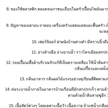
8. ของใช้พลาสติก ตลอดจนภาชนะอื่นๆในครัวเปื้อนไขมันมากจ
9. ปัญหาของเตาอบ ถาดอบ เครื่องครัวแสตนเลสและพื้นครัว เ
จะหลุ
10. เฟอร์นิจอร์ ฝาผนังบ้านด่างดำ มีคราบนิ้วมื
11. อ่างล้างมือ อ่างอาบน้ำ ราวโครเมียมสกปรก
12. รอยเปื้อนเสื้อผ้าบริเวณรักแร้ที่เป็นคราบเหลือง ใช้น้ำส้ม
กลิ่นเปรี้ยวและเหม
13. กลิ่นอาหาร กลิ่นผลไม้แรงๆอย่างทุเรียนที่ติดตา
14. ท่อระบายน้ำภายในอาคารบ้านเรือนที่มักสกปรกเร็ว ตามด้ว
ตามด้วยน้ำส้มสายชูอีก 1 
15. เนื้อสัตว์ต่างๆ โดยเฉพาะเนื้อวัว เนื้อควาย ถ้าแช่น้ำเ