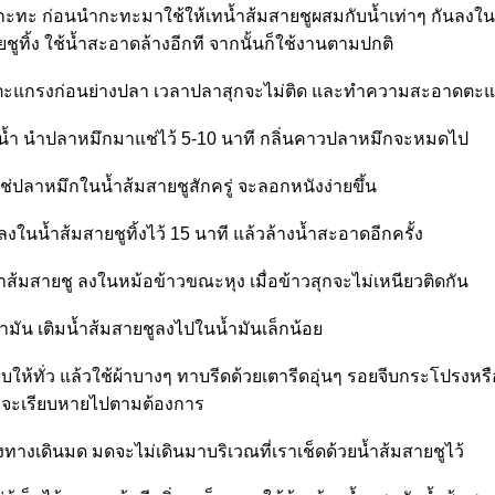
กะทะ ก่อนนำกะทะมาใช้ให้เทน้ำส้มสายชูผสมกับน้ำเท่าๆ กันลง
ชูทิ้ง ใช้น้ำสะอาดล้างอีกที จากนั้นก็ใช้งานตามปกติ
ั่วตะแกรงก่อนย่างปลา เวลาปลาสุกจะไม่ติด และทำความสะอาดตะ
บน้ำ นำปลาหมึกมาแช่ไว้ 5-10 นาที กลิ่นคาวปลาหมึกจะหมดไป
่ปลาหมึกในน้ำส้มสายชูสักครู่ จะลอกหนังง่ายขึ้น
ีลงในน้ำส้มสายชูทิ้งไว้ 15 นาที แล้วล้างน้ำสะอาดอีกครั้ง
น้ำส้มสายชู ลงในหม้อข้าวขณะหุง เมื่อข้าวสุกจะไม่เหนียวติดกัน
มัน เติมน้ำส้มสายชูลงไปในน้ำมันเล็กน้อ
บให้ทั่ว แล้วใช้ผ้าบางๆ ทาบรีดด้วยเตารีดอุ่นๆ รอยจีบกระโปรงห
จะเรียบหายไปตามต้องการ
งทางเดินมด มดจะไม่เดินมาบริเวณที่เราเช็ดด้วยน้ำส้มสายชูไว้