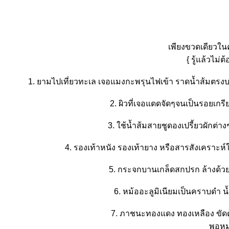
เพียงขวดเดียวใน
{ รู้แล้วไม่
1. ยามไปเที่ยวทะเล เจอแมงกะพรุนไฟเข้า ราดน้ำส้มตรง
2. ผิวที่เจอแดดจัดๆจนเป็นรอยเกรี
3. ใช้น้ำส้มสายชูดองเปรี้ยวผักต่า
4. รองเท้าหนัง รองเท้ายาง หรือสารสังเคราะห
5. กระจกบานเกล็ดสกปรก ล้างด้ว
6. หม้ออะลูมิเนียมเป็นคราบดำ น้
7. ภาชนะทองแดง ทองเหลือง ขัดด้ว
พอหม