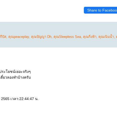
Share to Faceboo
กีปัส
,
คุณpeaceplay
,
คุณปัญญา Dh
,
คุณSleepless Sea
,
คุณกิ่งฟ้า
,
คุณเนินน้ำ
,
ประโยชน์เยอะจริงๆ
เดี๋ยวลองทำบ้างครับ
ยน 2565 เวลา:22:44:47 น.