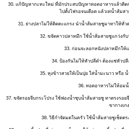
30. แก้ปัญหากะทะใหม่ ที่มักประสบปัญหาทอดอาหารแล้วติด
ไปตั้งไฟรอจนเดือด แล้วเทน้ำส้มสาย
31. ย่างปลาไม่ให้ติดตะแกรง นำน้ำส้มสายชูมาทาให้ท
32. ขจัดคาวปลาหมึก ใช้น้ำส้มสายชูแกว่งกั
33. ก่อนจะลอกหนังปลาหมึกให้แช
34. ป้องกันไม่ให้หัวปลีดำ ต้องแช่หัวปล
35. หุงข้าวสวยให้เป็นปุย ใส่น้ำมะนาว หรือ 
36. ทอดอาหารไม่ให้อมน้ำ
37. ขจัดรอยจีบกระโปรง ใช้ฟองน้ำชุบน้ำส้มสายชู ทาตรงรอยจี
ขากางเกง
38. วิธีกำจัดมดในครัว ใช้น้ำส้มสายชูเช็ดตร