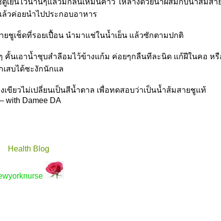
่ตู้เย็นไว้นานๆแล้วมีกลิ่นเหม็นคาว ให้ล้างด้วยน้ำผสมกับน้ำส้มสาย
น แล้วค่อยนำไปประกอบอาหาร
สายชูเช็ดที่รอยเปื้อน นำมาแช่ในน้ำเย็น แล้วซักตามปกติ
คั้นเอาน้ำชุบสำลีอมไว้ข้างแก้ม ค่อยๆกลืนทีละนิด แก้ฝีในคอ ห
ักเสบได้ชะงักนักแล
คงเขียวไม่เปลี่ยนเป็นสีน้ำตาล เพื่อทดสอบว่าเป็นน้ำส้มสายชูแท้
— with Damee DA
Health Blog
ewyorknurse