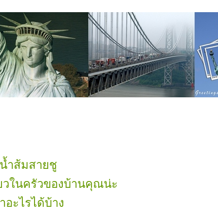
น้ำส้มสายชู
ยวในครัวของบ้านคุณน่ะ
ำอะไรได้บ้าง