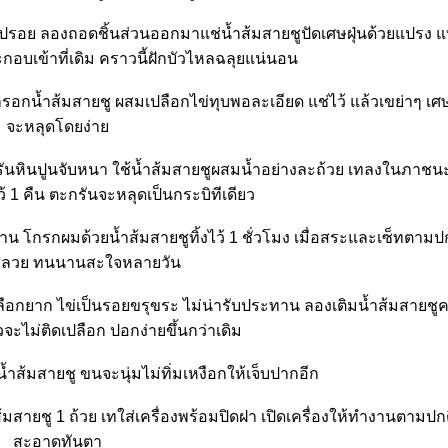
ดกะปรอย ลองถอดชิ้นส่วนออกมาแช่น้ำส้มสายชูปัดเศษฝุ่นด้วยแปรง
กอบเข้าที่เดิม คราวนี้ฝักบัวไหลฉลุยแน่นอน
กน้ำส้มสายชู ผสมเปลือกไข่ทุบพอละเอียด แช่ไว้ แล้วเขย่าๆ 
จะหลุดโดยง่า
นหินปูนจับหนา ใช้น้ำส้มสายชูผสมน้ำอย่างละถ้วย เทลงในภาชนะ 
ว้ 1 คืน ตะกรันจะหลุดเป็นกระบิทีเดียว
นาน โกรกผมด้วยน้ำส้มสายชูทิ้งไว้ 1 ชั่วโมง เมื่อสระและเซ็ทตามป
สลวย ทนนานสะใจหลายวัน
ือกยาก ไข่เป็นรอยขรุขระ ไม่น่ารับประทาน ลองเติมน้ำส้มสายชูค
จะไม่ติดเปลือก ปอกง่ายขึ้นกว่าเดิม
ำส้มสายชู ขนจะนุ่มไม่ทิ่มเหงือกให้เจ็บปากอีก
ส้มสายชู 1 ถ้วย เทใส่เครื่องพร้อมปิดฝา เปิดเครื่องให้ทำงานตามปกต
สะอาดทันตา