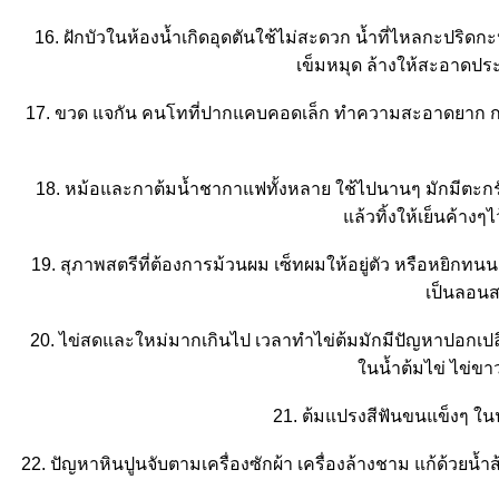
16. ฝักบัวในห้องน้ำเกิดอุดตันใช้ไม่สะดวก น้ำที่ไหลกะปริ
เข็มหมุด ล้างให้สะอาดประ
17. ขวด แจกัน คนโทที่ปากแคบคอดเล็ก ทำความสะอาดยาก กรอ
18. หม้อและกาต้มน้ำชากาแฟทั้งหลาย ใช้ไปนานๆ มักมีตะกรั
ล้วทิ้งให้เย็นค้างๆไ
19. สุภาพสตรีที่ต้องการม้วนผม เซ็ทผมให้อยู่ตัว หรือหยิกทน
เป็นลอน
20. ไข่สดและใหม่มากเกินไป เวลาทำไข่ต้มมักมีปัญหาปอกเปล
นน้ำต้มไข่ ไข่ขาว
21. ต้มแปรงสีฟันขนแข็งๆ ในน้
22. ปัญหาหินปูนจับตามเครื่องซักผ้า เครื่องล้างชาม แก้ด้วยน้ำ