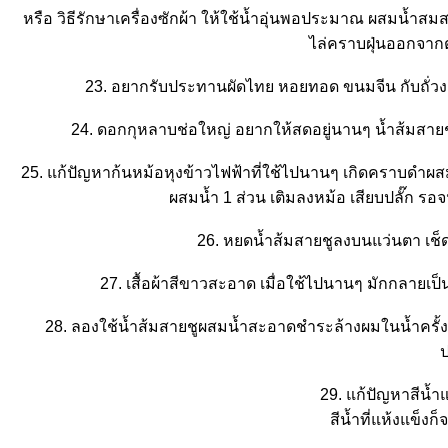
หรือ วิธีรักษาเครื่องซักผ้า ให้ใช้น้ำอุ่นพอประมาณ ผสมน้ำสมส
ไล่คราบฝุ่นออกจากต
23. อยากรับประทานผัดไทย หอยทอด ขนมจีน กับถั่วงอ
24. ดอกกุหลาบช่อใหญ่ อยากให้สดอยู่นานๆ น้ำส้มสายชู
25. แก้ปัญหาก้นหม้อหุงข้าวไฟฟ้าที่ใช้ไปนานๆ เกิดคราบดำผส
ผสมน้ำ 1 ส่วน เติมลงหม้อ เสียบปลั๊ก รอ
26. หยดน้ำส้มสายชูลงบนแว่นตา เช็
27. เสื้อผ้าสีขาวสะอาด เมื่อใช้ไปนานๆ มักกลายเป
28. ลองใช้น้ำส้มสายชูผสมน้ำสะอาดชำระล้างผมในน้ำครั้ง
29. แก้ปัญหาสีน้ำแ
สีน้ำที่แห้งแข็งก