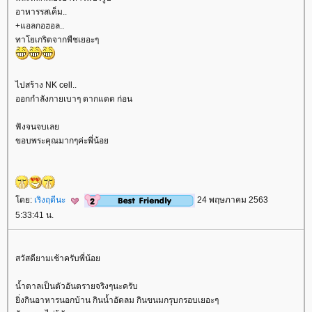
อาหารรสเค็ม..
+แอลกอฮอล..
ทาโยเกริตจากพืชเยอะๆ
ไปสร้าง NK cell..
ออกกำลังกายเบาๆ ตากแดด ก่อน
ฟังจนจบเล
ขอบพระคุณมากๆค่ะพี่น้อ
ดย:
เริงฤดีนะ
24 พฤษภาคม 2563
5:33:41 น.
สวัสดียามเช้าครับพี่น้อ
น้ำตาลเป็นตัวอันตรายจริงๆนะครับ
ิ่งกินอาหารนอกบ้าน กินน้ำอัดลม กินขนมกรุบกรอบเยอะๆ