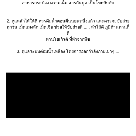
อาหารกระป๋อง ความเค็ม สารกันบูด เป็นโทษกับตับ
2. ดูแลลำไส้ให้ดี ควรดื่มน้ำตอนตื่นนอนหนี่งแก้ว และควรจะขับถ่า
ทุกวัน เม็ดแมงลัก เม็ดเจีย ช่วยให้ขับถ่ายดี ..... ลำไส้ดี ภูมิต้านทานก็
ดี
ทานโยเกิรต์ ที่ทำจากพีช
3. ดูแลระบบต่อมน้ำเหลือง โดยการออกกำลังกายเบาๆ....