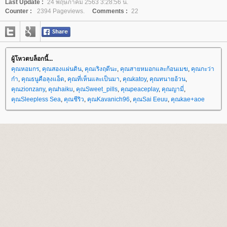
Last Update :
24 พฤษภาคม 2563 3:28:56 น.
Counter :
2394 Pageviews.
Comments :
22
ผู้โหวตบล็อกนี้...
คุณหอมกร
,
คุณสองแผ่นดิน
,
คุณเริงฤดีนะ
,
คุณสายหมอกและก้อนเมฆ
,
คุณกะว่า
ก๋า
,
คุณธนูคือลุงแอ็ด
,
คุณที่เห็นและเป็นมา
,
คุณkatoy
,
คุณทนายอ้วน
,
คุณzionzany
,
คุณhaiku
,
คุณSweet_pills
,
คุณpeaceplay
,
คุณญามี่
,
คุณSleepless Sea
,
คุณชีริว
,
คุณKavanich96
,
คุณSai Eeuu
,
คุณkae+aoe