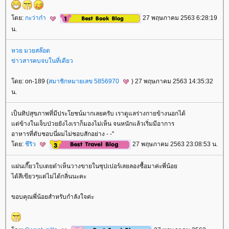
ดย:
กะว่าก๋า
27 พฤษภาคม 2563 6:28:19
น.
หวย มวยสล๊อต
ข่าวสารคบจบในที่เดียว
ดย: on-189 (
สมาชิกหมายเลข 5856970
) 27 พฤษภาคม 2563 14:35:32
น.
เป็นทิปสุขภาพที่มีประโยชน์มากเลยครับ เราดูแลร่างกายข้างนอกได้
ต่ข้างในเจ็บป่วยยังไงเราก็มองไม่เห็น จนหนักแล้วเริ่มมีอาการ
อาหารที่ตับชอบนี่ผมไม่ชอบสักอย่าง - -"
ดย:
ชีริว
27 พฤษภาคม 2563 23:08:53 น.
ผ่นเกี๊ยวใบเตยต๋าเห็นวางขายในซุปเปอร์เลยลองซื้อมาค่ะพี่น้อ
ได้สีเขียวๆแต่ไม่ได้กลิ่นนะคะ
ขอบคุณพี่น้อยสำหรับกำลังใจค่ะ