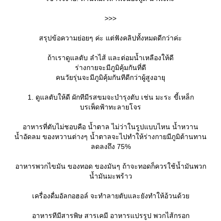
>>>
สรุปข้อความย่อยๆ ค่ะ แต่ฟังคลิปทั้งหมดดีกว่าค่ะ
ถ้าเราดูแลตับ ลำไส้ และต่อมน้ำเหลืองให้ดี
ร่างกายจะมีภูมิคุ้มกันที่ดี
คนวัยรุ่นจะมีภูมิคุ้มกันทีดีกว่าผู้สูงอายุ
1. ดูแลตับให้ดี ผักทีมีรสขมจะบำรุงตับ เช่น มะระ ขี้เหล็ก
บรเพ็ดฟ้าทะลายโจร
อาหารที่ตับไม่ชอบคือ น้ำตาล ไม่ว่าในรูปแบบไหน น้ำหวาน
น้ำอัดลม ของหวานต่างๆ น้ำตาลจะไปทำให้ร่างกายมีภูมิต้านทาน
ลดลงถึง 75%
อาหารพวกไขมัน ของทอด ของมันๆ ถ้าจะทอดก็ควรใช้น้ำมันพวก
น้ำมันมะพร้าว
เครื่องดื่มอัลกอฮอล์ จะทำลายตับและยังทำให้อ้วนด้ว
อาหารทีมีสารพิษ สารเคมี อาหารแปรรูป พวกไส้กรอก