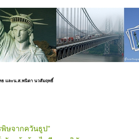
ุทธ และน.ส.พนิดา นวสัมฤทธิ์
พิษจากควันธูป"