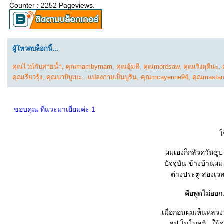
Counter : 2252 Pageviews.
ผู้โหวตบล็อกนี้...
คุณไวน์กับสายน้ำ
,
คุณmambymam
,
คุณอุ้มสี
,
คุณmoresaw
,
คุณเริงฤดีนะ
,
คุณเรียวรุ้ง
,
คุณบาบิบูเบะ...แปลงกายเป็นบูริน
,
คุณmcayenne94
,
คุณmasta
ขอบคุณ ที่แวะมาเยี่ยมค่ะ 1
ช
เมื่อก่อนผมเห็นหลว
ธูป ใ