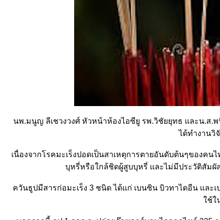
นพ.มนูญ ลีเชวงวงศ์ หัวหน้าห้องไอซียู รพ.วิชัยยุทธ และน.ส.พน
ได้ทำงานวิจ
เนื่องจากโรคมะเร็งปอดเป็นสาเหตุการตายอันดับต้นๆของคนไทย โ
บุหรี่หรือใกล้ชิดผู้สูบบุหรี่ และไม่มีประวัต
ควันธูปมีสารก่อมะเร็ง 3 ชนิด ได้แก่ เบนซิน บิวทาไดอีน และเ
ช้ใ