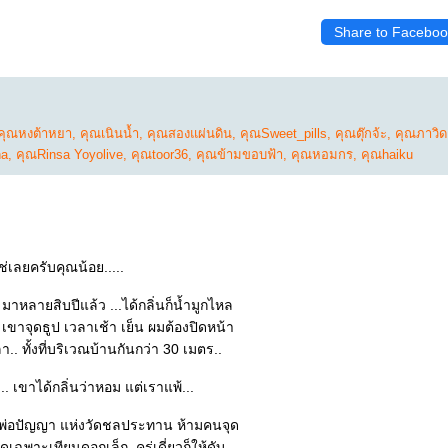
Share to Faceboo
คุณหงต้าหยา
,
คุณเนินน้ำ
,
คุณสองแผ่นดิน
,
คุณSweet_pills
,
คุณตุ๊กจ้ะ
,
คุณภาวิด
na
,
คุณRinsa Yoyolive
,
คุณtoor36
,
คุณข้ามขอบฟ้า
,
คุณหอมกร
,
คุณhaiku
่เลยครับคุณน้อย.....
ผมเองก็กลัวควันธูป มาหลายสิบปีแล้ว ...ได้กลิ่นก็น้ำมูกไหล
ปัจจุบัน ข้างบ้านผม เขาจุดธูป เวลาเช้า เย็น ผมต้องปิดหน้า
ต่างประตู สองเวลา.. ทั้งที่บริเวณบ้านกันกว่า 30 เมตร..
คือพูดไม่ออก... เขาได้กลิ่นว่าหอม แต่เราแพ้...
งพ่อปัญญา แห่งวัดชลประทาน ห้ามคนจุด
นโบสถ์.. ให้จุดเฉพาะเทียนดอกเล็ก..ครู่เดี่ยวก็ให้ดับ