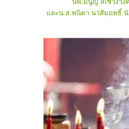
นพ.มนูญ ลีเชวงวงศ์
ละน.ส.พนิดา นวสัมฤทธิ์ นัก