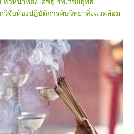
 หัวหน้าห้องไอซียู รพ.วิชัยยุทธ
วิจัยห้องปฏิบัติการพิษวิทยาสิ่งแวดล้อม