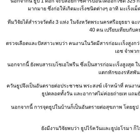
นอกจากนี้ ธูป 1 ดอก จะปล่อยก๊าซคาร์บอนไดออกไซด์ 325 กรั
มากมาย ซึ่งก่อให้เกิดมะเร็งชนิดต่างๆ อาทิ มะเร็ง
ทีมวิจัยได้สำรวจวัดดัง 3 แห่ง ในจังหวัดพระนครศรีอยุธยา
40 คน เปรียบเทียบกับค
ตรวจเลือดและปัสสาวะพบว่า คนงานในวัดมีสารก่อมะเร็งสูงกว่าคนท
เอช จำพวกฟา
นอกจากนี้ ยังพบสารเบโซเอไพรีน ซึ่งเป็นสารก่อมะเร็งสูงสุด ใ
ตกหักของรหัสพันธุ
ควันธูปจึงเป็นอันตรายต่อประชาชน พระสงฆ์ เจ้าหน้าที่ คนงานใน
ธูปตลอดทั้งวัน และอากาศไม่ค่อยถ่ายเท แถมยั
นอกจากนี้ การจุดธูปในบ้านก็เป็นอันตรายต่อสุขภาพ โดยธู
ังมีงานวิจัยพบว่า ธูปไร้ควันและธูปอโรมา ก