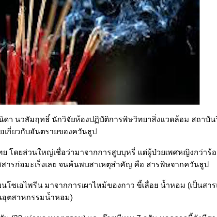
ิดา นวสัมฤทธิ์ นักวิจัยห้องปฏิบัติการพิษวิทยาสิ่งแวดล้อม สถาบัน
ัยเกี่ยวกับอันตรายของควันธูป
ดยส่วนใหญ่เชื่อว่ามาจากการสูบบุหรี่ แต่ผู้ป่วยเพศหญิงกว่าร้อ
ิสัมผัสสารก่อมะเร็งเลย จนค้นพบสาเหตุสำคัญ คือ สารพิษจากควันธูป
บนโซเอไพรีน มาจากการเผาไหม้ของกาว ขี้เลื่อย น้ำหอม (เป็นสารเค
นอุตสาหกรรมน้ำหอม)