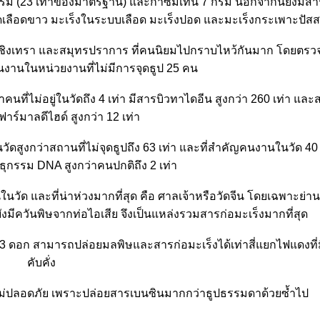
ม (23 เท่าของมาตรฐาน) และก๊าซมีเทน 7 กรัม นอกจากนี้ยังมีสารพ
เม็ดเลือดขาว มะเร็งในระบบเลือด มะเร็งปอด และมะเร็งกระเพาะปัส
 ฉะเชิงเทรา และสมุทรปราการ ที่คนนิยมไปกราบไหว้กันมาก โดยตร
นงานในหน่วยงานที่ไม่มีการจุดธูป 25 คน
ี่ไม่อยู่ในวัดถึง 4 เท่า มีสารบิวทาไดอีน สูงกว่า 260 เท่า และ
ร์มาลดีไฮด์ สูงกว่า 12 เท่า
นวัดสูงกว่าสถานที่ไม่จุดธูปถึง 63 เท่า และที่สำคัญคนงานในวัด 4
กรรม DNA สูงกว่าคนปกติถึง 2 เท่า
วัด และที่น่าห่วงมากที่สุด คือ ศาลเจ้าหรือวัดจีน โดยเฉพาะย่าน
งมีควันพิษจากท่อไอเสีย จึงเป็นแหล่งรวมสารก่อมะเร็งมากที่สุด
ป 3 ดอก สามารถปล่อยมลพิษและสารก่อมะเร็งได้เท่าสี่แยกไฟแดงที
คับคั่ง
็ไม่ปลอดภัย เพราะปล่อยสารเบนซินมากกว่าธูปธรรมดาด้วยซ้ำไป