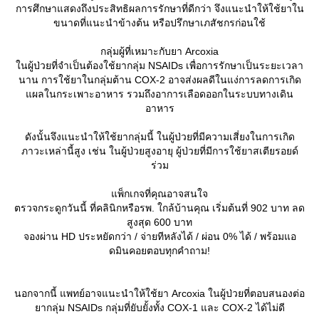
การศึกษาแสดงถึงประสิทธิผลการรักษาที่ดีกว่า จึงแนะนำให้ใช้ยาใน
ขนาดที่แนะนำข้างต้น หรือปรึกษาเภสัชกรก่อนใช้
กลุ่มผู้ที่เหมาะกับยา Arcoxia
นผู้ป่วยที่จำเป็นต้องใช้ยากลุ่ม NSAIDs เพื่อการรักษาเป็นระยะเวลา
นาน การใช้ยาในกลุ่มต้าน COX-2 อาจส่งผลดีในแง่การลดการเกิด
ผลในกระเพาะอาหาร รวมถึงอาการเลือดออกในระบบทางเดิน
อาหาร
ดังนั้นจึงแนะนำให้ใช้ยากลุ่มนี้ ในผู้ป่วยที่มีความเสี่ยงในการเกิด
ภาวะเหล่านี้สูง เช่น ในผู้ป่วยสูงอายุ ผู้ป่วยที่มีการใช้ยาสเตียรอยด์
ร่วม
พ็กเกจที่คุณอาจสนใจ
ตรวจกระดูกวันนี้ ที่คลินิกหรือรพ. ใกล้บ้านคุณ เริ่มต้นที่ 902 บาท ลด
สูงสุด 600 บาท
จองผ่าน HD ประหยัดกว่า / จ่ายทีหลังได้ / ผ่อน 0% ได้ / พร้อมแอ
ดมินคอยตอบทุกคำถาม!
นอกจากนี้ แพทย์อาจแนะนำให้ใช้ยา Arcoxia ในผู้ป่วยที่ตอบสนองต่อ
ากลุ่ม NSAIDs กลุ่มที่ยับยั้งทั้ง COX-1 และ COX-2 ได้ไม่ดี