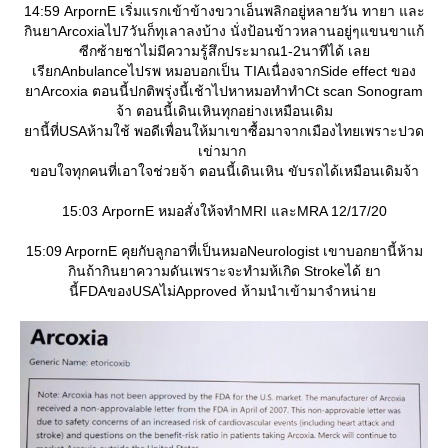
14:59 ArpornE เริ่มแรกเข้าข้างขวาเอ็นพลิกอยู่หลายวัน ทายา และ
กินยาArcoxiaไป7วันก็ทุเลาลงบ้าง นั่งป้อนข้าวหลานอยู่ๆแขนขาแก้
ซีกซ้ายชาไม่มีความรู้สึกประมาณ1-2นาทีได้ เล
เรียกAnbulanceไปรพ หมอบอกเป็น TIAเนื่องจากSide effect ของ
าArcoxia ตอนนี้ปกติพรุ่งนี้เช้าไปหาหมอทำทำCt scan Sonogram
จ้า ตอนนี้เดินเหินทุกอย่างเหมือนเดิม
านี้ที่USAห้ามใช้ พอดีเพื่อนให้มาเขาซื้อมาจากเมืองไทยเพราะปวด
เข่ามาก
ขอบใจทุกคนที่เอาใจช่วยจ้า ตอนนี้เดินเหิน ขับรถได้เหมือนเดิมจ้า
15:03 ArpornE หมอสั่งให้จทำMRI และMRA 12/17/20
15:09 ArpornE คุยกับลูกอาที่เป็นหมอNeurologist เขาบอกยานี้ห้าม
กินถ้ากินยาความดันเพราะจะทำมห้เกิด Strokeได้ ยา
นี้FDAของUSAไม่Approved ห้ามนำเข้ามาจำหน่า