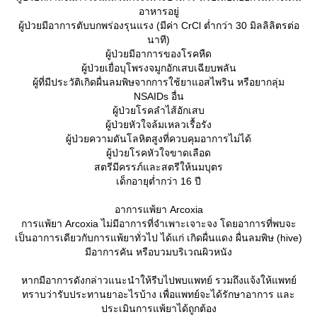
อาหารอยู่
ผู้ป่วยมีอาการตับบกพร่องรุนแรง (มีค่า CrCl ต่ำกว่า 30 มิลลิลิตรต่อ
นาที)
ผู้ป่วยมีอาการของโรคหืด
ผู้ป่วยเยื่อบุโพรงจมูกอักเสบเฉียบพลัน
ผู้ที่มีประวัติเกิดผื่นลมพิษจากการใช้ยาแอสไพริน หรือยากลุ่ม
NSAIDs อื่น
ผู้ป่วยโรคลำไส้อักเสบ
ผู้ป่วยหัวใจล้มเหลวเรื้อรัง
ผู้ป่วยความดันโลหิตสูงที่ควบคุมอาการไม่ได้
ผู้ป่วยโรคหัวใจขาดเลือด
สตรีมีครรภ์และสตรีให้นมบุตร
เด็กอายุต่ำกว่า 16 ปี
อาการแพ้ยา Arcoxia
การแพ้ยา Arcoxia ไม่มีอาการที่จำเพาะเจาะจง โดยอาการที่พบจะ
เป็นอาการเดียวกับการแพ้ยาทั่วไป ได้แก่ เกิดผื่นแดง ผื่นลมพิษ (hive)
มีอาการคัน หรือบวมบริเวณผิวหนัง
หากมีอาการดังกล่าวแนะนำให้รีบไปพบแพทย์ รวมถึงแจ้งให้แพทย์
ทราบว่ารับประทานยาอะไรบ้าง เพื่อแพทย์จะได้รักษาอาการ และ
ประเมินการแพ้ยาได้ถูกต้อง