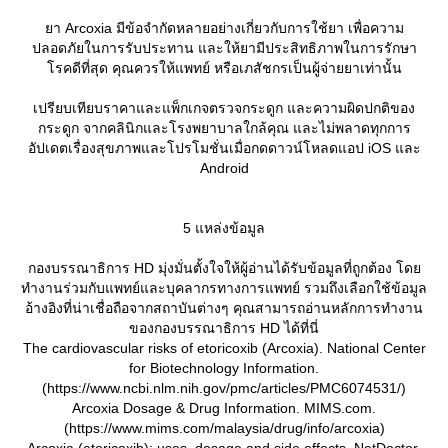
า Arcoxia มีข้อจำกัดหลายอย่างเกี่ยวกับการใช้ยา เพื่อความ
ปลอดภัยในการรับประทาน และให้ยามีประสิทธิภาพในการรักษา
รคดีที่สุด คุณควรให้แพทย์ หรือเภสัชกรเป็นผู้จ่ายยาเท่านั้น
เปรียบเทียบราคาและแพ็กเกจตรวจกระดูก และความผิดปกติของ
กระดูก จากคลินิกและโรงพยาบาลใกล้คุณ และไม่พลาดทุกการ
อัปเดตเรื่องสุขภาพและโปรโมชั่นเมื่อกดดาวน์โหลดแอป iOS และ
Android
5 แหล่งข้อมูล
กองบรรณาธิการ HD มุ่งมั่นตั้งใจให้ผู้อ่านได้รับข้อมูลที่ถูกต้อง โด
ทำงานร่วมกับแพทย์และบุคลากรทางการแพทย์ รวมถึงเลือกใช้ข้อมูล
อ้างอิงที่น่าเชื่อถือจากสถาบันต่างๆ คุณสามารถอ่านหลักการทำงาน
ของกองบรรณาธิการ HD ได้ที่นี่
The cardiovascular risks of etoricoxib (Arcoxia). National Center
for Biotechnology Information.
(https://www.ncbi.nlm.nih.gov/pmc/articles/PMC6074531/)
Arcoxia Dosage & Drug Information. MIMS.com.
(https://www.mims.com/malaysia/drug/info/arcoxia)
Arcoxia (etoricoxib): uses, dosage and side effects. NetDoctor.