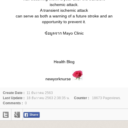
ischemic attack.
A transient ischemic attack
can serve as both a warning of a future stroke and an
opportunity to prevent it.
ข้อมูลจาก Mayo Clinic
Health Blog
newyorknurse
Create Date :
11 ธันวาคม 2563
Last Update :
18 ธันวาคม 2563 2:38:35 น.
Counter :
18673 Pageviews.
Comments :
0