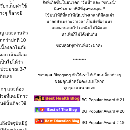
สิ่งทีเกิดขี้นในอนาคต "วันนี้" และ "ขณะนี้"
ียกเก็บค่าใช้
คือช่วงเวลาที่ดีที่สุดของคุณ !!
างๆ ก็อาจมี
ช้มันให้ดีที่สุดให้เป็นช่วงเวลาทีมีคุณค่า
น่าจดจำเพราะว่าเวลาเป็นสิ่งที่ผ่านมา
ละผ่านเลยไป เอาคืนไม่ได้และ
ชาญ และส่วนตัว
หาเพิ่มก็ไม่ได้เช่นกัน
ากกว่าปกติ 10
ขอบคุณทุกท่านที่แวะมาค่ะ
เนื้องอกในตับ
งอก เส้นเลือด
*********
ป็นไปได้ว่า
ร็วประมาณ 3-7
ขอบคุณ Bloggang ทำให้เราได้เขียนบล็อกต่างๆ
าตัดเล
ขอบคุณสำหรับคะแนนโหวด
ทุกๆคะแนน นะคะ
มากๆ และต้อง
่วยที่เคยมีการ
BG Popular Award # 21
ต์นั้นต้องใช้
BG Popular Award # 20
BG Popular Award # 19
งปัจจุบันมีผู้