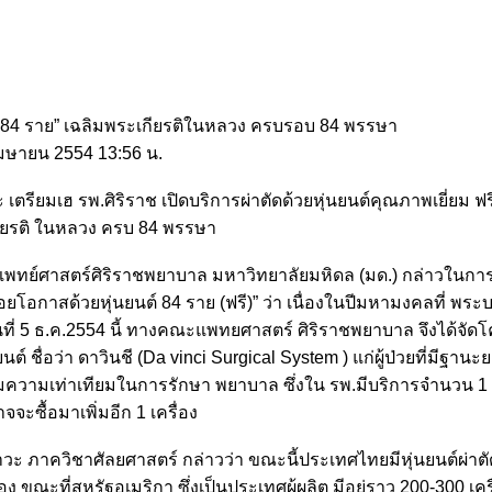
์ฟรี 84 ราย” เฉลิมพระเกียรติในหลวง ครบรอบ 84 พรรษา
มษายน 2554 13:56 น.
ตรียมเฮ รพ.ศิริราช เปิดบริการผ่าตัดด้วยหุ่นยนต์คุณภาพเยี่ยม ฟ
ียรติ ในหลวง ครบ 84 พรรษา
ีคณะแพทย์ศาสตร์ศิริราชพยาบาล มหาวิทยาลัยมหิดล (มด.) กล่าวในก
อยโอกาสด้วยหุ่นยนต์ 84 ราย (ฟรี)” ว่า เนื่องในปีมหามงคลที่ พร
ที่ 5 ธ.ค.2554 นี้ ทางคณะแพทยศาสตร์ ศิริราชพยาบาล จึงได้จัด
์ ชื่อว่า ดาวินชี (Da vinci Surgical System ) แก่ผู้ป่วยที่มีฐานะ
่มความเท่าเทียมในการรักษา พยาบาล ซึ่งใน รพ.มีบริการจำนวน 1 
ะซื้อมาเพิ่มอีก 1 เครื่อง
 ภาควิชาศัลยศาสตร์ กล่าวว่า ขณะนี้ประเทศไทยมีหุ่นยนต์ผ่าตั
 ขณะที่สหรัฐอเมริกา ซึ่งเป็นประเทศผู้ผลิต มีอยู่ราว 200-300 เครื่อ