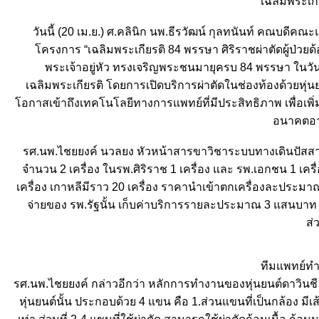
เฉลิมพระเก
วันนี้ (20 เม.ย.) ศ.คลินิก นพ.ธีรวัฒน์ กุลทนันท์ คณบด
ครงการ “เฉลิมพระเกียรติ 84 พรรษา ศิริราชผ่าตัดผู้ป่วยด้
พระเจ้าอยู่หัว ทรงเจริญพระชนมายุครบ 84 พรรษา ในวัน
เฉลิมพระเกียรติ โดยการเปิดบริการผ่าตัดในช่องท้องด้วยหุ่นยนต
อกาสเข้าถึงเทคโนโลยีทางการแพทย์ที่มีประสิทธิภาพ เพื่อเพิ
อนาคตอาจจ
รศ.นพ.ไชยยงค์ นวลยง หัวหน้าสารขาวิชาระบบทางเดินปัสสาวะ
จำนวน 2 เครื่อง ในรพ.ศิริราช 1 เครื่อง และ รพ.เอกชน 1 เครื่อง
เครื่อง เกาหลีมีราว 20 เครื่อง ราคานำเข้าตกเครื่องละประมา
จ่ายของ รพ.รัฐนั้น เก็บค่าบริการรายละประมาณ 3 แสนบาท ข
ส่
ทีมแพทย์ทำก
รศ.นพ.ไชยยงค์ กล่าวอีกว่า หลักการทำงานของหุ่นยนต์ดาวินชี จ
หุ่นยนต์นั้น ประกอบด้วย 4 แขน คือ 1.ส่วนแขนที่เป็นกล้อง มี