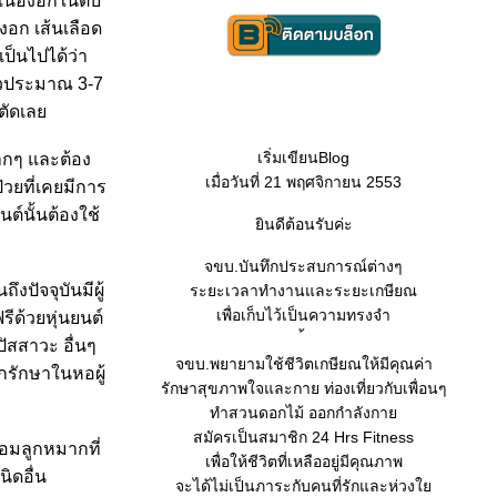
เนื้องอกในตับ
งอก เส้นเลือด
ป็นไปได้ว่า
ร็วประมาณ 3-7
าตัดเล
เริ่มเขียนBlog
มากๆ และต้อง
เมื่อวันที่ 21 พฤศจิกายน 2553
่วยที่เคยมีการ
ต์นั้นต้องใช้
ินดีต้อนรับค่ะ
จขบ.บันทึกประสบการณ์ต่างๆ
งปัจจุบันมีผู้
ระยะเวลาทำงานและระยะเกษียณ
เพื่อเก็บไว้เป็นความทรงจำ
รีด้วยหุ่นยนต์
ัสสาวะ อื่นๆ
จขบ.พยายามใช้ชีวิตเกษียณให้มีคุณค่า
กรักษาในหอผู้
รักษาสุขภาพใจและกาย ท่องเที่ยวกับเพื่อนๆ
ทำสวนดอกไม้ ออกกำลังกา
สมัครเป็นสมาชิก 24 Hrs Fitness
่อมลูกหมากที่
เพื่อให้ชีวิตที่เหลืออยู่มีคุณภาพ
นิดอื่น
จะได้ไม่เป็นภาระกับคนที่รักและห่วง