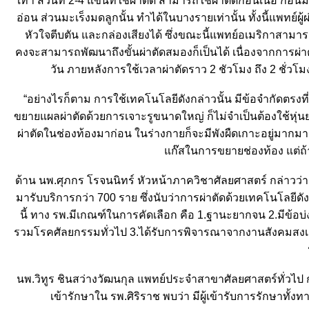
เท่า ส่วนที่ 2-4 แขนที่ใช้ผ่าตัด สามารถใช้ผ่าตัดก้อนเนื้อ ก้
อ่อน ส่วนมะเร็งมดลูกนั้น ทำได้ในบางรายเท่านั้น ทั้งนี้แพท
หัวใจตีบตัน และกล่องเสียงได้ ซึ่งขณะนี้แพทย์อเมริกาสามาร
คงจะสามารถพัฒนาถึงขั้นผ่าตัดสมองก็เป็นได้ เนื่องจากการผ่าต
วัน ภายหลังการใช้เวลาผ่าตัดราว 2 ชัวโมง ถึง 2 ชั่ว
“อย่างไรก็ตาม การใช้เทคโนโลยีดังกล่าวนั้น มีข้อจำกัดตรงที่
ขยายแผลผ่าตัดด้วยการเจาะรูขนาดใหญ่ ก็ไม่จำเป็นต้องใช้หุ่นยนต
ผ่าตัดในช่องท้องมาก่อน ในร่างกายก็จะมีพังผืดเกาะอยู่มากมาย ก
ก๊สในการขยายช่องท้อง แต่ถ้าม
ด้าน นพ.ศุภกร โรจนนิทร์ หัวหน้าภาควิชาศัลยศาสตร์ กล่าวว่า ตั้ง
มารับบริการกว่า 700 ราย ซึ่งนับว่าการผ่าตัดด้วยเทคโนโลยีดังกล
นี้ ทาง รพ.มีเกณฑ์ในการคัดเลือก คือ 1.ฐานะยากจน 2.มีข้อ
รวมโรคศัลยกรรมทั่วไป 3.ได้รับการพิจารณาจากงานสังคมสงเครา
นพ.วิทูร ชินสว่างวัฒนกุล แพทย์ประจำสาขาศัลยศาสตร์ทั่วไป 
เข้ารักษาใน รพ.ศิริราช พบว่า มีผู้เข้ารับการรักษาทั้งท