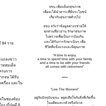
จขบ.เพิ่มบล็อกสุขภาพ
เพื่อจะได้นำสาระที่มีประโยชน์
เกี่ยวกับสุขภาพทั่วๆไป
จขบ.หวังว่าข้อมูลต่างๆช่วยให้
ทุกท่านที่มาอ่าน รักษาสุขภาพ
ไปตรวจเพื่อเป็นการป้องกัน
ละได้รับการรักษาเนิ่นๆ เพื่อ
รี 84 รา
ชีวิตที่แข็งแรงและมีคุณภาพ
"A time to enjoy,
a time to spend time with your family
ารแถลงข่าว
and a time to be with your friends
ะบาทสมเด็จ
all comes with retirement"
โครงการ
ยากจน ได้รับ
*****
เครื่อง และใน
"Live The Moment"
อยู่กับปัจจุบันขณะ หยุดเสียใจกับสิ่งที่เกิดขี้น
ดในช่องท้อง
นอดีตและกลัวหรือกังวล
ง ญี่ปุ่นมี 8