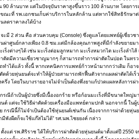
ณ 90 ล้านบาท แต่ในปัจจุบันราคาสูงขึ้นราว 100 ล้านบาท โดยการเร
ณะที่ รพ.เอกชนเก็บค่าบริการในหลักล้าน แต่หากใช้สิทธิรักษาต่
วนลดราคาลงได้บ้าง
ะมี 2 ส่วน คือ ส่วนควบคุม (Console) ซึ่งดูแลโดยแพทย์ผู้เชี่ยว
เส้นผ่าศูนย์กลางเพียง 0.8 ซม.แต่มีกล้องคุณภาพสูงที่มีกำลังขยายม
อนมะเร็งต่างๆได้ เช่น มะเร็งต่อมลูกหมาก มะเร็งหมวกไต มะเร็งลำไส้ 
ย์ผู้ผ่าตัดมีความเชี่ยวชาญมากๆ ก็สามารถทำการผ่าตัดในปอด ในทรว
ถทำได้แล้ว ทั้งนี้ หากเทคนิคการแพทย์ก้าวหน้ามากกว่าเดิม ก็อาจเ
ตัดด้วยหุ่นยนต์จะทำให้ผู้ป่วยสามารถพักฟื้นตัวจากแผลผ่าตัดได้เ
โมงครึ่ง โดยในบางรายอาจไม่จำเป็นต้องพึ่งยาแก้ปวดแผลหลังการผ่
กรณีถ้าเป้นผู้ป่วยซึ่งมีเนื้องอกร้าย หรือก้อนมะเร็งที่มีขนาดใหญ่
์ แต่จะใช้วิธีผ่าตัดด้วยเครื่องมือแพทย์ตามปกติ นอกจากนี้ ในผู้ป
รณีนี้ก็ไม่จำเป้นต้องใช้หุ่นยนต์เช่นกัน เนื่องจากการผ่าด้วยหุ่นยน
ีพังผืดก็จะใช้แก๊สไม่ได้” รศ.นพ.ไชยยงค์ กล่าว
แต่ รพ.ศิริราช ได้ให้บริการผ่าตัดด้วยหุ่นยนต์มาตั้งแต่ปี 2550 จนถึ