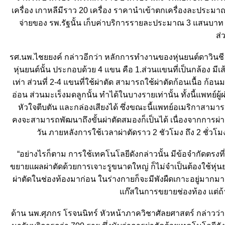
เครื่อง เกาหลีมีราว 20 เครื่อง ราคานำเข้าตกเครื่องละประมา
จ่ายของ รพ.รัฐนั้น เก็บค่าบริการรายละประมาณ 3 แสนบาท ข
ส่
รศ.นพ.ไชยยงค์ กล่าวอีกว่า หลักการทำงานของหุ่นยนต์ดาวินชี จ
หุ่นยนต์นั้น ประกอบด้วย 4 แขน คือ 1.ส่วนแขนที่เป็นกล้อง มี
เท่า ส่วนที่ 2-4 แขนที่ใช้ผ่าตัด สามารถใช้ผ่าตัดก้อนเนื้อ ก้
อ่อน ส่วนมะเร็งมดลูกนั้น ทำได้ในบางรายเท่านั้น ทั้งนี้แพท
หัวใจตีบตัน และกล่องเสียงได้ ซึ่งขณะนี้แพทย์อเมริกาสามาร
คงจะสามารถพัฒนาถึงขั้นผ่าตัดสมองก็เป็นได้ เนื่องจากการผ่า
วัน ภายหลังการใช้เวลาผ่าตัดราว 2 ชัวโมง ถึง 2 ชั่ว
“อย่างไรก็ตาม การใช้เทคโนโลยีดังกล่าวนั้น มีข้อจำกัดตรงที่
ขยายแผลผ่าตัดด้วยการเจาะรูขนาดใหญ่ ก็ไม่จำเป็นต้องใช้หุ่นยนต
ผ่าตัดในช่องท้องมาก่อน ในร่างกายก็จะมีพังผืดเกาะอยู่มากมาย ก
ก๊สในการขยายช่องท้อง แต่ถ้าม
ด้าน นพ.ศุภกร โรจนนิทร์ หัวหน้าภาควิชาศัลยศาสตร์ กล่าวว่า ตั้ง