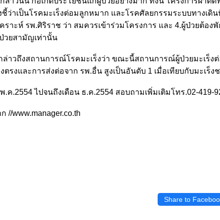
่าวนั้น ก่อเกิดประโยชน์แก่ผู้ป่วยอย่างมาก ทั้งนี้ โครงการผ่าตัดฟ
บ่งชี้ว่าเป็นโรคมะเร็งต่อมลูกหมาก และโรคศัลยกรรมระบบทางเดินป
ะห์ รพ.ศิริราช ว่า สมควรเข้าร่วมโครงการ และ 4.ผู้ป่วยต้องพั
ป่วยสามัญเท่านั้น
กล่าวถึงสถานการณ์โรคมะเร็งว่า ขณะนี้สถานการณ์ผู้ป่วยมะเร็งต
างตรงและการส่งต่อจาก รพ.อื่น สูงเป็นอันดับ 1 เมื่อเทียบกับมะเร็งช
่ 2 พ.ค.2554 ไปจนถึงเดือน ธ.ค.2554 สอบถามเพิ่มเติมโทร.02-419-
าก //www.manager.co.th
Share to Faceboo