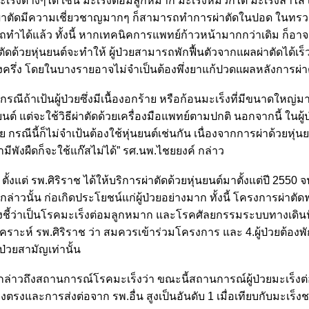
อนมะเร็งต่างๆได้ เช่น มะเร็งต่อมลูกหมาก มะเร็งหมวกไต มะเร็งลำไส้ 
ย์ผู้ผ่าตัดมีความเชี่ยวชาญมากๆ ก็สามารถทำการผ่าตัดในปอด ในทรว
ถทำได้แล้ว ทั้งนี้ หากเทคนิคการแพทย์ก้าวหน้ามากกว่าเดิม ก็อาจเ
ัดด้วยหุ่นยนต์จะทำให้ ผู้ป่วยสามารถพักฟื้นตัวจากแผลผ่าตัดได้เ
โมงครึ่ง โดยในบางรายอาจไม่จำเป็นต้องพึ่งยาแก้ปวดแผลหลังการผ่
กรณีถ้าเป้นผู้ป่วยซึ่งมีเนื้องอกร้าย หรือก้อนมะเร็งที่มีขนาดใหญ่
์ แต่จะใช้วิธีผ่าตัดด้วยเครื่องมือแพทย์ตามปกติ นอกจากนี้ ในผู้ป
รณีนี้ก็ไม่จำเป้นต้องใช้หุ่นยนต์เช่นกัน เนื่องจากการผ่าด้วยหุ่นยน
ีพังผืดก็จะใช้แก๊สไม่ได้” รศ.นพ.ไชยยงค์ กล่าว
แต่ รพ.ศิริราช ได้ให้บริการผ่าตัดด้วยหุ่นยนต์มาตั้งแต่ปี 2550 จนถึ
่าวนั้น ก่อเกิดประโยชน์แก่ผู้ป่วยอย่างมาก ทั้งนี้ โครงการผ่าตัดฟ
บ่งชี้ว่าเป็นโรคมะเร็งต่อมลูกหมาก และโรคศัลยกรรมระบบทางเดินป
ะห์ รพ.ศิริราช ว่า สมควรเข้าร่วมโครงการ และ 4.ผู้ป่วยต้องพั
ป่วยสามัญเท่านั้น
กล่าวถึงสถานการณ์โรคมะเร็งว่า ขณะนี้สถานการณ์ผู้ป่วยมะเร็งต
างตรงและการส่งต่อจาก รพ.อื่น สูงเป็นอันดับ 1 เมื่อเทียบกับมะเร็งช