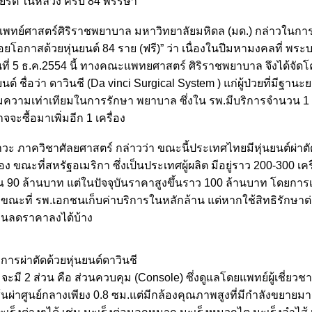
ียรติ ในหลวง ครบ 84 พรรษา
ีคณะแพทย์ศาสตร์ศิริราชพยาบาล มหาวิทยาลัยมหิดล (มด.) กล่าวในก
อยโอกาสด้วยหุ่นยนต์ 84 ราย (ฟรี)” ว่า เนื่องในปีมหามงคลที่ พร
ที่ 5 ธ.ค.2554 นี้ ทางคณะแพทยศาสตร์ ศิริราชพยาบาล จึงได้จัด
์ ชื่อว่า ดาวินชี (Da vinci Surgical System ) แก่ผู้ป่วยที่มีฐานะ
่มความเท่าเทียมในการรักษา พยาบาล ซึ่งใน รพ.มีบริการจำนวน 1 
ะซื้อมาเพิ่มอีก 1 เครื่อง
 ภาควิชาศัลยศาสตร์ กล่าวว่า ขณะนี้ประเทศไทยมีหุ่นยนต์ผ่าตั
 ขณะที่สหรัฐอเมริกา ซึ่งเป็นประเทศผู้ผลิต มีอยู่ราว 200-300 เครื่อ
ณ 90 ล้านบาท แต่ในปัจจุบันราคาสูงขึ้นราว 100 ล้านบาท โดยการเร
ณะที่ รพ.เอกชนเก็บค่าบริการในหลักล้าน แต่หากใช้สิทธิรักษาต่
วนลดราคาลงได้บ้าง
ารผ่าตัดด้วยหุ่นยนต์ดาวินชี
ะมี 2 ส่วน คือ ส่วนควบคุม (Console) ซึ่งดูแลโดยแพทย์ผู้เชี่ยว
เส้นผ่าศูนย์กลางเพียง 0.8 ซม.แต่มีกล้องคุณภาพสูงที่มีกำลังขยายม