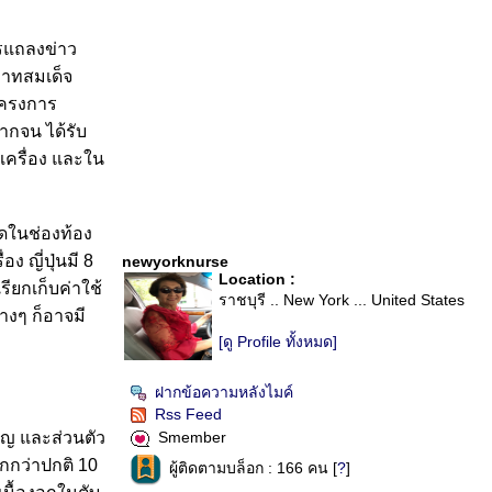
ารแถลงข่าว
ะบาทสมเด็จ
โครงการ
ยากจน ได้รับ
เครื่อง และใน
ดในช่องท้อง
ง ญี่ปุ่นมี 8
newyorknurse
Location :
ียกเก็บค่าใช้
ราชบุรี .. New York ... United States
างๆ ก็อาจมี
[ดู Profile ทั้งหมด]
ฝากข้อความหลังไมค์
Rss Feed
ชาญ และส่วนตัว
Smember
ากกว่าปกติ 10
ผู้ติดตามบล็อก : 166 คน [
?
]