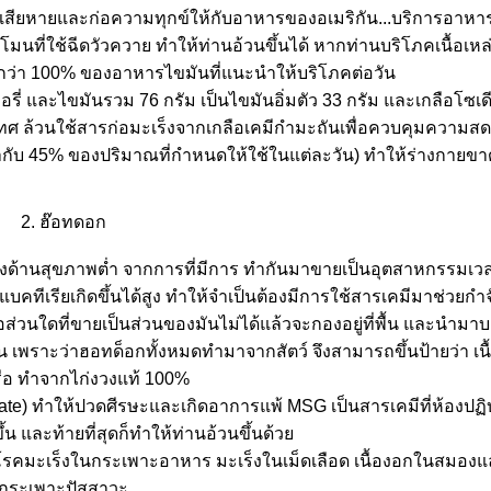
มเสียหายและก่อความทุกข์ให้กับอาหารของอเมริกัน...บริการอาหาร
นที่ใช้ฉีดวัวควาย ทำให้ท่านอ้วนขึ้นได้ หากท่านบริโภคเนื้อเหล่า
นกว่า 100% ของอาหารไขมันที่แนะนำให้บริโภคต่อวัน
อรี่ และไขมันรวม 76 กรัม เป็นไขมันอิ่มตัว 33 กรัม และเกลือโซเด
ือเทศ ล้วนใช้สารก่อมะเร็งจากเกลือเคมีกำมะถันเพื่อควบคุมความส
เท่ากับ 45% ของปริมาณที่กำหนดให้ใช้ในแต่ละวัน) ทำให้ร่างกายขา
2. ฮ๊อทดอก
างด้านสุขภาพต่ำ จากการที่มีการ ทำกันมาขายเป็นอุตสาหกรรมเวลา
ทีเรียเกิดขึ้นได้สูง ทำให้จำเป็นต้องมีการใช้สารเคมีมาช่วยกำจ
นื้อส่วนใดที่ขายเป็นส่วนของมันไม่ได้แล้วจะกองอยู่ที่พื้น และนำมา
มัน เพราะว่าฮอทด็อกทั้งหมดทำมาจากสัตว์ จึงสามารถขึ้นป้ายว่า เนื้
รือ ทำจากไก่งวงแท้ 100%
e) ทำให้ปวดศีรษะและเกิดอาการแพ้ MSG เป็นสารเคมีที่ห้องปฏิ
ึ้น และท้ายที่สุดก็ทำให้ท่านอ้วนขึ้นด้ว
เกิดโรคมะเร็งในกระเพาะอาหาร มะเร็งในเม็ดเลือด เนื้องอกในสมอง
กระเพาะปัสสาวะ