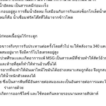
นน้ำอัดลม เป็นสารเคมีก่อมะเร็ง
ะกอบอยู่สูง การดื่มน้ำอัดลม ก็เสมือนกับการกินแท่งช็อกโกเล็ตน้
ก็คือ น้ำเชื่อมฟรัคโต๊สที่ได้มาจากข้าวโพด
นไก่ทอดเนื้อนุ่มไร้กระดูก
้อขาวจริงๆการรับประทานต่อครั้งโดยทั่วไป จะให้พลังงาน 340 แคล
สมอยู่มาก จึงมีคาร์โบไฮเดรตอยู่สูง
ดศีรษะและเกิดอาการแพ้ MSG เป็นสารเคมีที่ช่วยทำให้สัตว์อ้วน
ละท้ายที่สุดก็ทำให้ท่านอ้วนขึ้นได้
ารยากที่จะทำให้มันเผาไหม้ไขมันได้อย่างเหมาะสมถูกต้อง จึงถูก
ให้น้ำหนักตัวลดลงได้
้วย ซึ่งเป็นสารพิษที่มีอันตรายต่อสมองและเป็นอันตรายต่อการเมต
ร่างกายด้ว
้งจะเกิดการออกซิไดซ์ และใช้ทอดกันหลายรอบนานหลายสัปดาห์