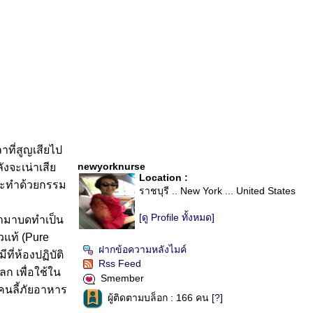
ที่สูญเสียไป
newyorknurse
ังจะเน่าเสี
Location :
่จะทำด้วยกรรม
ราชบุรี .. New York ... United States
[ดู Profile ทั้งหมด]
ะนำมาบดทำเป็น
วแท้ (Pure
ฝากข้อความหลังไมค์
่ห้องปฏิบัติ
Rss Feed
ลก เพื่อใช้ใน
Smember
งคนลี้ภัยอาหาร
ผู้ติดตามบล็อก : 166 คน [
?
]