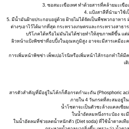
3. ซอสมะเขือเทศ ทำด้วยสารที่คล้ายมะเขือ
4. แป้งสาลีที่นำมาใช้เ
5. มีน้ำมันฝ้ายประกอบอยู่ด้วย ฝ้ายไม่ได้จัดเป็นพืชพวกอาหาร
ต่างๆเอาไว้ได้มากที่สุด กระทรวงเกษตรและกระทรวงสาธารณะ
บริโภคได้หรือไม่มันไม่ได้ช่วยทำให้สุขภาพดีขึ้น แต
ผิวหน้าแป้งพิซซ่าที่อบปิ้งในอุณหภูมิสูง อาจจะมีสารเคมีอะคร
การเพิ่มหน้าพิซซ่า เพ็พเปอโรนิหรือเพิ่มหน้าไส้กรอกทำให้มีค
เต
สารตัวสำคัญที่มีอยู่ในโค้กก็คือกรดกำมะถัน (Phosphoric a
ภายใน 4 วันกรดที่สะสมอยู่ใน
น้ำโซดาจะเป็นตัวชะล้างแคลเซีย
นน้ำอัดลมหนึ่งกระป๋อง จะมี
นน้ำอัดลมที่ช่วยลดน้ำหนักตัว (Diet soda) ที่ใช้น้ำตาลเท
กระหายน้ำตาลมากยิ่งขึ้น เพราะว่า น้ำต