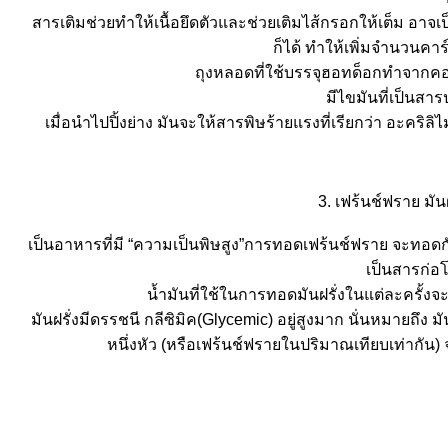
สารเติมช่วยทำให้เนื้อยึดตัวและช่วยเติมไส้กรอกให้เต็ม อา
ก็ได้ ทำให้เพิ่มจำนวน
ถุงหลอดที่ใช้บรรจุฮอทด็อกทำจากคอลล
มีไขมันที่เป็นส
เมื่อนำไปปิ้งย่าง มันจะให้สารพิษร้ายแรงที่เรียกว่า อะคริล
3. เฟร้นช์ฟราย มัน
เป็นอาหารที่มี “ความเป็นพิษสูง”การทอดเฟร้นช์ฟราย จะทอดกันที
เป็นสารก่
น้ำมันที่ใช้ในการทอดมันฝรั่งในแต่ละครั
มันฝรั่งมีดรรชนี กลีซิมิค(Glycemic) อยู่สูงมาก นั่นหมายถึง
หนึ่งหัว (หรือเฟร้นช์ฟรายในปริมาณเทียบเท่ากัน