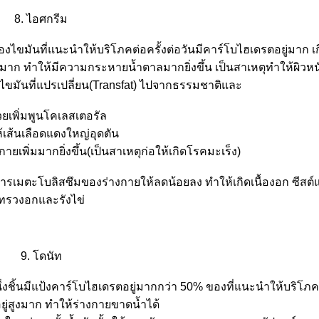
8. ไอศกรีม
ของไขมันที่แนะนำให้บริโภคต่อครั้งต่อวันมีคาร์โบไฮเดรตอยู่มาก 
่มาก ทำให้มีความกระหายน้ำตาลมากยิ่งขึ้น เป็นสาเหตุทำให้ผิวหนัง
ไขมันที่แปรเปลี่ยน(Transfat) ไปจากธรรมชาติและ
่วยเพิ่มพูนโคเลสเตอรัล
้เส้นเลือดแดงใหญ่อุดตัน
ายเพิ่มมากยิ่งขึ้น(เป็นสาเหตุก่อให้เกิดโรคมะเร็ง)
การเมตะโบลิสซึมของร่างกายให้ลดน้อยลง ทำให้เกิดเนื้องอก ซีสต์แ
ทรวงอกและรังไข่
9. โดนัท
ชิ้นมีแป้งคาร์โบไฮเดรตอยู่มากกว่า 50% ของที่แนะนำให้บริโภคต่
ยู่สูงมาก ทำให้ร่างกายขาดน้ำได้