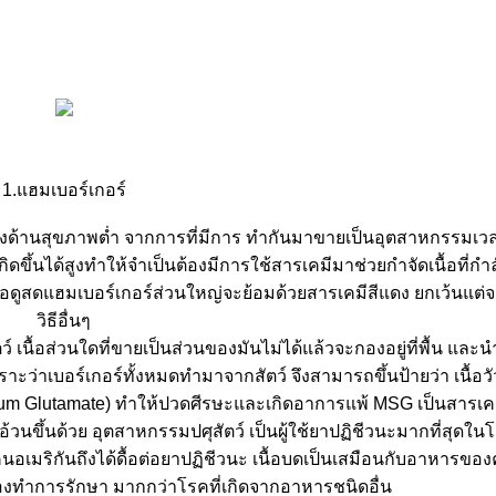
1.แฮมเบอร์เกอร์
างด้านสุขภาพต่ำ จากการที่มีการ ทำกันมาขายเป็นอุตสาหกรรมเวลา
ึ้นได้สูงทำให้จำเป็นต้องมีการใช้สารเคมีมาช่วยกำจัดเนื้อที่กำล
เนื้อดูสดแฮมเบอร์เกอร์ส่วนใหญ่จะย้อมด้วยสารเคมีสีแดง ยกเว้นแต
วิธีอื่นๆ
ตว์ เนื้อส่วนใดที่ขายเป็นส่วนของมันไม่ได้แล้วจะกองอยู่ที่พื้น แล
ราะว่าเบอร์เกอร์ทั้งหมดทำมาจากสัตว์ จึงสามารถขึ้นป้ายว่า เนื้อวั
 Glutamate) ทำให้ปวดศีรษะและเกิดอาการแพ้ MSG เป็นสารเคมีที
้วนขึ้นด้วย อุตสาหกรรมปศุสัตว์ เป็นผู้ใช้ยาปฏิชีวนะมากที่สุดในโ
มคนอเมริกันถึงได้ดื้อต่อยาปฏิชีวนะ เนื้อบดเป็นเสมือนกับอาหารขอ
่ต้องทำการรักษา มากกว่าโรคที่เกิดจากอาหารชนิดอื่น