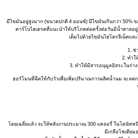
มีไขมันอยู่สูงมาก (ขนาดปกติ 4 ออนซ์) มีไขมันเกินกว่า 50% 
คาร์โบไฮเดรตที่แนะนำให้บริโภคต่อครั้งต่อวันมีน้ำตาลอยู
เต็มไปด้วยไขมันไฮโดรจีเน็ตและ
1. ช
2. ทำให
3. ทำให้มีสารอนุมูลอิสระในร่างก
ฮอร์โมนที่ฉีดให้กับวัวเพื่อเพิ่มปริมาณการผลิตน้ำนม จะลด
ดยเฉลี่ยแล้ว จะให้พลังงานประมาณ 300 แคลอรี่ ในโดนัทหนึ่ง
มีเกลือโซเดียมอ