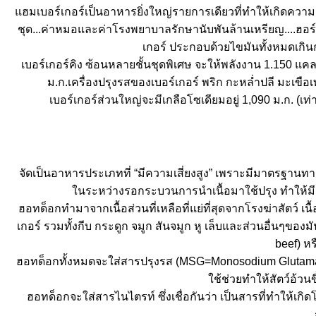
ฮมเบอร์เกอร์เป็นอาหารยิ่งใหญ่รายการเดียวที่ทำให้เกิดควา
ชุด...ค่าหมอและค่าโรงพยาบาลรักษานับพันล้านเหรียญ....ฮอร์โม
เกอร์ ประกอบด้วยไขมันทั้งหมดเกิ
เบอร์เกอร์คิง ซ้อนหลายชั้นชุดพิเศษ จะให้พลังงาน 1.150 แคล
ม.ก.เครื่องปรุงรสของเบอร์เกอร์ พริก กะหล่ำปลี มะเข
เบอร์เกอร์ส่วนใหญ่จะมีเกลือโซเดียมอยู่ 1,090 ม.ก. (
จัดเป็นอาหารประเภทที่ “มีความเสี่ยงสูง” เพราะมีมาตรฐานท
นระหว่างรอกระบวนการนำเนื้อมาใช้ปรุง ทำให้มีแบค
ฮอทด็อกทำมาจากเนื้อส่วนที่เหลือที่แย่ที่สุดจากโรงฆ่าสัตว์ เ
เกอร์ รวมทั้งกีบ กระดูก จมูก สันจมูก หู เล็บและส่วนอื่นๆของ
beef) ห
ฮอทด็อกทั้งหมดจะใส่สารปรุงรส (MSG=Monosodium Glutamat
ช้ช่วยทำให้สัตว์อ้วนข
ฮอทด็อกจะใส่สารไนไตรท์ ซึ่งเชื่อกันว่า เป็นสารที่ทำให้