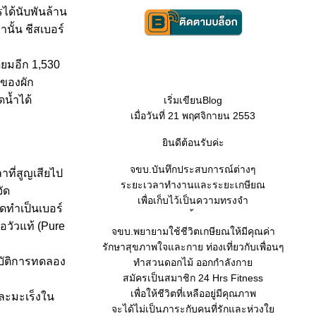
ได้นับพันล้าน
นั้น ชีสเบอร์
ียมอีก 1,530
ดของผัก
ดน้ำได้
เริ่มเขียนBlog
เมื่อวันที่ 21 พฤศจิกายน 2553
ินดีต้อนรับค่ะ
จขบ.บันทึกประสบการณ์ต่างๆ
ที่สูญเสียไป
ระยะเวลาทำงานและระยะเกษียณ
ัด
เพื่อเก็บไว้เป็นความทรงจำ
บดทำเป็นเบอร์
อวัวแท้ (Pure
จขบ.พยายามใช้ชีวิตเกษียณให้มีคุณค่า
รักษาสุขภาพใจและกาย ท่องเที่ยวกับเพื่อนๆ
บัติการทดลอง
ทำสวนดอกไม้ ออกกำลังกา
สมัครเป็นสมาชิก 24 Hrs Fitness
เพื่อให้ชีวิตที่เหลืออยู่มีคุณภาพ
และมะเร็งใน
จะได้ไม่เป็นภาระกับคนที่รักและห่วง