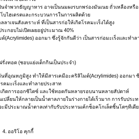
จเป็นจำพวกธัญญาหาร อาจเป็นนมผงรบกพร่องมันเนย ถั่วเหลืองหรือ
คาร์โบไฮเดรตและกระบวนการในการผลิตด้ว
าเจนสังเคราะห์ ที่เป็นสารก่อให้เกิดโรคมะเร็งได้สูง
ารประกอบไม่เปิดเผยอยู่ประมาณ 40%
ิไมด์(Acrylimides) ออกมา ซึ่งรู้จักกันดีว่า เป็นสารก่อมะเร็งและท
ฝรั่งทอด (ชอบแย่งเด็กกินเป็นประจำ)
่อุณหภูมิสูง ทำให้มีสารเคมีอะคริลิไมด์(Acrylimides) ออกมา ซึ่งร
อโรคมะเร็งและทำลายประสาท
้งจะเกิดการออกซิไดซ์ และใช้ทอดกันหลายรอบนานหลายสัปดาห์
 มันเปลี่ยนให้กลายเป็นน้ำตาลภายในร่างกายได้เร็วมาก การรับประทาน
) จะมีประมาณน้ำตาลเท่ากับรับประทานเค้กช็อคโกเล็ตชิ้นโตๆทีเดี
4. ออริโอ คุกกี้