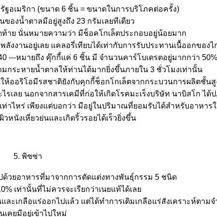
สหรัฐอเมริกา (ขนาด 6 ชิ้น = ขนาดในการบริโภคต่อครั้ง)
วนของน้ำตาลมีอยู่สูงถึง 23 กรัมเลยทีเดียว
ท้าย นั่นหมายความว่า มีช็อคโกเล็ตประกอบอยู่น้อยมาก
งงานอยู่เลย แคลอรี่เทียบได้เท่ากับการรับประทานเนื้ออกของไก่ 2 
 40 ---หมายถึง คุ๊กกี้แค่ 6 ชิ้น มี จำนวนคาร์โบเดรตอยู่มากกว่า 5
ามกระหายน้ำตาลให้ท่านได้มากยิ่งขึ้นภายใน 3 ชั่วโมงเท่านั้น
ให้ออริโอมีรสชาติยังกับคุกกี้ช็อกโกเล็ตจากกระบวนการผลิตชั้นสูง
ีอะไรเลย นอกจากสารเคมีที่ก่อให้เกิดโรคมะเร็งบริษัท นาบิสโก ได้ปฏ
วนเท่าไหร่ เพียงแต่บอกว่า มีอยู่ในปริมาณที่ยอมรับได้สำหรับอาหาร
หนังเหี่ยวย่นและเกิดริ้วรอยได้เร็วยิ่งขึ้น
5. พิซซ่า
ด้วยอาหารที่มาจากการตัดแต่งทางพันธุ์กรรม 5 ชนิด
10% เท่านั้นที่ไม่ควรจะเรียกว่าเนยแท้ได้เล
ามินและเกลือแร่ออกไปแล้ว แต่ได้ทำการเติมเกลือแร่สังเคราะห์ตา
มันเคยมีอยู่เข้าไปใหม่