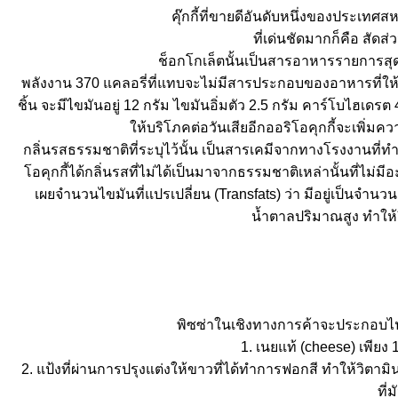
คุ๊กกี้ที่ขายดีอันดับหนึ่งของประเทศ
ที่เด่นชัดมากก็คือ สัดส่
ช็อกโกเล็ตนั้นเป็นสารอาหารรายการสุด
พลังงาน 370 แคลอรี่ที่แทบจะไม่มีสารประกอบของอาหารที่ให้พลั
ชิ้น จะมีไขมันอยู่ 12 กรัม ไขมันอิ่มตัว 2.5 กรัม คาร์โบไฮเดรต
ห้บริโภคต่อวันเสียอีกออริโอคุกกี้จะเพิ่มคว
กลิ่นรสธรรมชาติที่ระบุไว้นั้น เป็นสารเคมีจากทางโรงงานที่ทำ
อคุกกี้ได้กลิ่นรสที่ไม่ได้เป็นมาจากธรรมชาติเหล่านั้นที่ไม่ม
เผยจำนวนไขมันที่แปรเปลี่ยน (Transfats) ว่า มีอยู่เป็นจำน
น้ำตาลปริมาณสูง ทำให้ผิว
พิซซ่าในเชิงทางการค้าจะประกอบไป
1. เนยแท้ (cheese) เพียง 
2. แป้งที่ผ่านการปรุงแต่งให้ขาวที่ได้ทำการฟอกสี ทำให้วิต
ที่