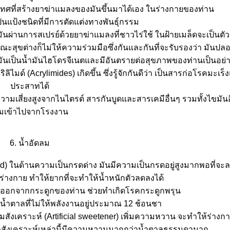
เทศที่สร้างยาฆ่าแมลงของมันขึ้นมาได้เอง ในร่างกายของท่าน
ป็นแป้งชนิดที่มีการตัดแต่งทางพันธุ์กรรม
 มันผ่านการสเปรย์ด้วยยาฆ่าแมลงที่ชาวไร่ใช้ ในฝ้ายเมล็ดจะเป็นตั
สุขต่างก็ไม่ให้ความร่วมมือซึ่งกันและกันที่จะรับรองว่า มันปล
่มันเป็นน้ำมันไฮโดรจีเนตและมีอันตรายต่อสุขภาพของท่านเป็นอย่าง
ิลิไมด์ (Acrylimides) เกิดขึ้น ซึ่งรู้จักกันดีว่า เป็นสารก่อโรคมะ
ประสาทได้
วามเสี่ยงสูงจากไนไตรต์ สารกันบูดและสารเคมีอื่นๆ รวมทั้งไขมันอิ่
ิมเข้าไปจากโรงงาน
6. น้ำอัดลม
cid) ในด้านความเป็นกรดด่าง มันมีความเป็นกรดอยู่สูงมากพอที่จะ
ร่างกาย ทำให้ยากที่จะทำให้น้ำหนักตัวลดลงได้
มออกจากกระดูกของท่าน ช่วยทำเกิดโรคกระดูกพรุน
น้ำตาลที่ไม่ให้พลังงานอยู่ประมาณ 12 ช้อนชา
ียมสังเคราะห์ (Artificial sweetener) เพิ่มความหวาน จะทำให้ร่าง
าลสังเคราะห์เหล่านี้มีความหวานมากกว่าน้ำตาลธรรมดามาก