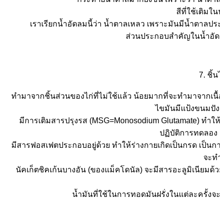
สีที่ใช้เติมใ
เราเรียกน้ำอัดลมนี้ว่า น้ำตาลเหลว เพราะมันมีน้ำตาลปร
ส่วนประกอบสำคัญในน้ำอัดลม
7. ชิ้
ทำมาจากชิ้นส่วนของไก่ที่ไม่ใช้แล้ว น้อยมากที่จะทำมาจากเนื
ไขมันมีแป้งขนมปังผ
มีการเติมสารปรุงรส (MSG=Monosodium Glutamate) ทำให้ปว
ปฏิบัติการทดลอง แ
มีสารฟอสเฟตประกอบอยู่ด้วย ทำให้ร่างกายเกิดเป็นกรด เป็นก
จะทำ
นัคเก็ตชิคเก้นบางอัน (ของแม็คโดนัล) จะมีสารอะลูมิเนียมด
น้ำมันที่ใช้ในการทอดมันฝรั่งในแต่ละครั