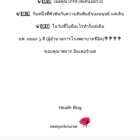
🍃1️⃣5️⃣. เมื่อคุณโกรธให้เดินออกไป
🍃1️⃣6️⃣. วันหนึ่งที่พัวพันกับความสัมพันธ์ของมนุษย์ แค่เดิน
🍃1️⃣7️⃣. ในวันที่ไม่มีอะไรทำก็แค่เดิน
นพ. มยอง-วู ลี (ผู้อำนวยการโรงพยาบาลชีอิล)💐💐💐💐
ขอบคุณาพจาก อินเตอร์เนต
Health Blog
newyorknurse