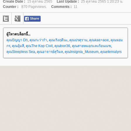
Create Date :
15 ตุลาคม 2565
Last Update :
25 ตุลาคม 2565 1:20:23 น.
Counter :
870 Pageviews.
Comments :
11
ผู้โหวตบล็อกนี้...
คุณปัญญา Dh
,
คุณกะว่าก๋า
,
คุณเริงฤดีนะ
,
คุณปรศุราม
,
คุณkae+aoe
,
คุณหอม
กร
,
คุณอุ้มสี
,
คุณThe Kop Civil
,
คุณtoor36
,
คุณสายหมอกและก้อนเมฆ
,
คุณSleepless Sea
,
คุณอาจารย์สุวิมล
,
คุณInsignia_Museum
,
คุณeternalyrs