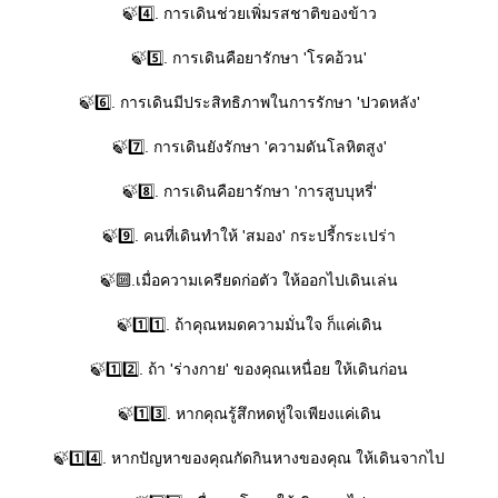
🍃4️⃣. การเดินช่วยเพิ่มรสชาติของข้าว
🍃5️⃣. การเดินคือยารักษา 'โรคอ้วน'
🍃6️⃣. การเดินมีประสิทธิภาพในการรักษา 'ปวดหลัง'
🍃7️⃣. การเดินยังรักษา 'ความดันโลหิตสูง'
🍃8️⃣. การเดินคือยารักษา 'การสูบบุหรี่'
🍃9️⃣. คนที่เดินทำให้ 'สมอง' กระปรี้กระเปร่า
🍃🔟.เมื่อความเครียดก่อตัว ให้ออกไปเดินเล่น
🍃1️⃣1️⃣. ถ้าคุณหมดความมั่นใจ ก็แค่เดิน
🍃1️⃣2️⃣. ถ้า 'ร่างกาย' ของคุณเหนื่อย ให้เดินก่อน
🍃1️⃣3️⃣. หากคุณรู้สึกหดหู่ใจเพียงแค่เดิน
🍃1️⃣4️⃣. หากปัญหาของคุณกัดกินหางของคุณ ให้เดินจากไป