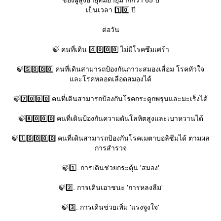
เป็นเวลา 1️⃣0️⃣ ปี
ต่อวัน
🍃 คนที่เดิน 4️⃣0️⃣0️⃣0️⃣ ไม่มีโรคซึมเศร้า
🍃5️⃣0️⃣0️⃣0️⃣ คนที่เดินสามารถป้องกันภาวะสมองเสื่อม โรคหัวใจ
ละโรคหลอดเลือดสมองได้
🍃7️⃣0️⃣0️⃣0️⃣ คนที่เดินสามารถป้องกันโรคกระดูกพรุนและมะเร็งได้
🍃8️⃣0️⃣0️⃣0️⃣ คนที่เดินป้องกันความดันโลหิตสูงและเบาหวานได้
🍃1️⃣0️⃣0️⃣0️⃣0️⃣ คนที่เดินสามารถป้องกันโรคเมตาบอลิซึมได้ ตามผล
การสำรวจ
🍃1️⃣. การเดินช่วยกระตุ้น 'สมอง'
🍃2️⃣. การเดินเอาชนะ 'การหลงลืม'
🍃3️⃣. การเดินช่วยเพิ่ม 'แรงจูงใจ'