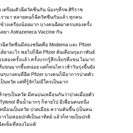
ย เตรียมตัวฉีดวัคซีนกัน น้องๆที่รพ.ศิริราช
.รามา หลายคนก็ฉีดวัคซีนกันแล้ว ทุกคน
ีผลข้างเครียงน้อยมาก บางคนฉีดยาครบสองครั้ง
ฉีดยา Astrazeneca Vaccine กัน
ิวฉีดวัคซีนมีสองชนิดคือ Moderna และ Pfizer
ะได้ยาอะไร พอไปก็ฉีด Pfizer ต้นเดือนกุมภาพันธ์
สองครั้งแล้ว ครั้งแรกรู้สีกเจ็บๆที่แขน ไม่มาก
ทีแขนมากขี้นหน่อย แต่ก็ทนไหว เช้าวันรุ่งขี้นยัง
่อนๆบางคนที่ฉีด Pfizer บางคนก็มีอาการปวดตัว
ป็นหวัด แต่ที่รู้จักไม่มีใครเป็นมาก
ายๆเป็นหวัด มีคนบ่นเหมือนกันว่าปวดเมื่อยตัว
ylenol ดื่นน้ำมากๆ ก็หายไป มีเพื่อนคนหนี่ง
หมือนเป็นหวัด ปวดเมือย ความดันขี้น (เป็นคน
ารไม่ค่อยปกติเป็นอาทิตย์ แล้วก็หายเป็นปกติ
ฉีดเข็มที่สองไม่แพ้