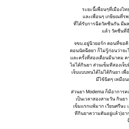
ระยะนี้เพื่อนๆที่เมืองไท
ละเพื่อนๆ เกษียณที่รพ
ที่ได้รับการฉีดวัคซีนกัน ม
ล้ว วัคซีนที่
จขบ.อยู่นิวยอร์ก ตอนที่ขอค
ตอนนัดฉีดยา ก็ไม่รู้ก่อนว่าจ
ละครั้งที่สองเดือนมีนาคม ครบ
ไม่ได้กินยา ส่วนเข็มทีสองเจ็บ
เจ็บแบบทนได้ไม่ได้กินยา เพื
มีไข้นิดๆ เหมือนเ
ส่วนยา Moderna ก็มีอาการคล้
เป็นเวลาสองสามวัน กินยา T
เข็มแรกแพ้มาก เวียนศรีษะ เ
ทีกินยาความดันอยู่แล้ว)อาก