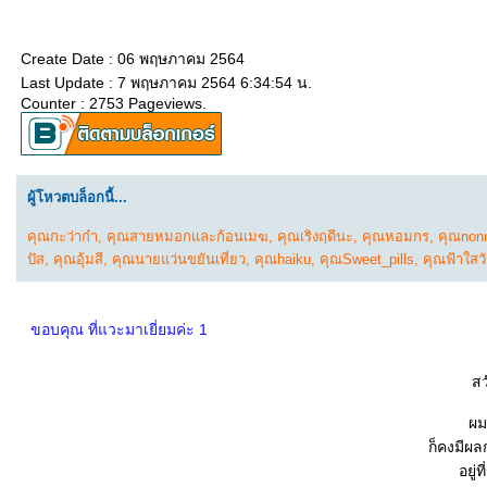
Create Date : 06 พฤษภาคม 2564
Last Update : 7 พฤษภาคม 2564 6:34:54 น.
Counter : 2753 Pageviews.
ผู้โหวตบล็อกนี้...
คุณกะว่าก๋า
,
คุณสายหมอกและก้อนเมฆ
,
คุณเริงฤดีนะ
,
คุณหอมกร
,
คุณnon
ปัส
,
คุณอุ้มสี
,
คุณนายแว่นขยันเที่ยว
,
คุณhaiku
,
คุณSweet_pills
,
คุณฟ้าใสว
ขอบคุณ ที่แวะมาเยี่ยมค่ะ 1
สว
ผมเ
ก็คงมีผล
อยู่