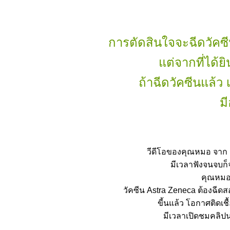
การตัดสินใจจะฉีดวัคซ
ต่จากที่ได้ย
ถ้าฉีดวัคซีนแล้ว 
ม
วีดีโอของคุณหมอ จาก D
มีเวลาฟังจนจบก็จ
คุณหมอ 
วัคซีน Astra Zeneca ต้องฉีดสอ
ขี้นแล้ว โอกาศติดเช
มีเวลาเปิดชมคลิ