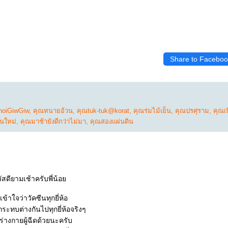
Share to Faceboo
noiGiwGiw
,
คุณทนายอ้วน
,
คุณtuk-tuk@korat
,
คุณร่มไม้เย็น
,
คุณปรศุราม
,
คุณเ
ันใหม่
,
คุณมาช้ายังดีกว่าไม่มา
,
คุณสองแผ่นดิน
ัสดียามเช้าครับพี่น้อ
ข้าใจว่าวัคซีนทุกยี่ห้อ
กระทบต่างกันไปทุกยี่ห้อจริงๆ
ที่ร่างกายผู้ฉีดด้วยนะครับ