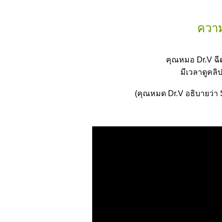
ความ
คุณหมอ Dr.V ฉีด
มีเวลาดูคล
(คุณหมด Dr.V อธิบายว่า S