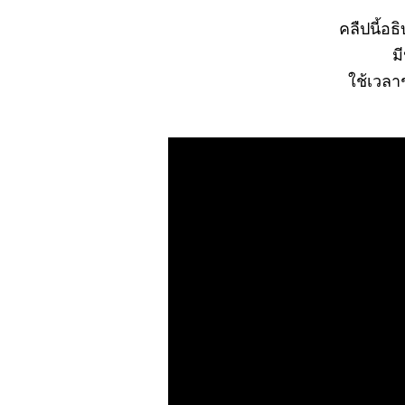
คลืปนี้อ
ม
ช้เวลา