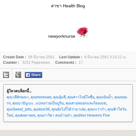
สาขา Health Blog
newyorknurse
Create Date :
08 มีนาคม 2561
Last Update :
8 มีนาคม 2561 3:33:11 น.
Counter :
3252 Pageviews.
Comments :
17
ผู้โหวตบล็อกนี้...
คุณวลีลักษณา
,
คุณmoresaw
,
คุณอุ้มสี
,
คุณสาวไกด์ใจซื่อ
,
คุณเนินน้ำ
,
คุณหอม
กร
,
คุณบาบิบูเบะ...แปลงกายเป็นบูริน
,
คุณสายหมอกและก้อนเมฆ
,
คุณSweet_pills
,
คุณtoor36
,
คุณยังไงก็ได้ว่ามาเล
,
คุณกะว่าก๋า
,
คุณฟ้าใสวัน
หม่
,
คุณkae+aoe
,
คุณภาวิดา คนบ้านป่า
,
คุณNior Heavens Five