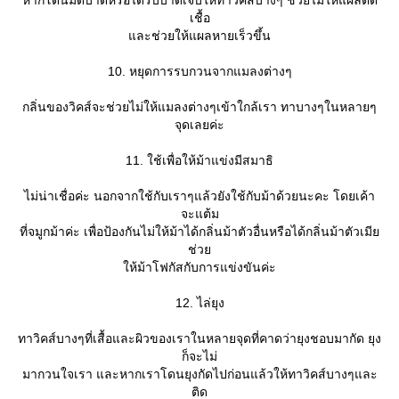
เชื้อ
ละช่วยให้แผลหายเร็วขึ้น
10. หยุดการรบกวนจากแมลงต่างๆ
กลิ่นของวิคส์จะช่วยไม่ให้แมลงต่างๆเข้าใกล้เรา ทาบางๆในหลายๆ
จุดเลยค่ะ
11. ใช้เพื่อให้ม้าแข่งมีสมาธิ
ไม่น่าเชื่อค่ะ นอกจากใช้กับเราๆแล้วยังใช้กับม้าด้วยนะคะ โดยเค้า
จะแต้ม
ที่จมูกม้าค่ะ เพื่อป้องกันไม่ให้ม้าได้กลิ่นม้าตัวอื่นหรือได้กลิ่นม้าตัวเมี
ช่ว
ห้ม้าโฟกัสกับการแข่งขันค่ะ
12. ไล่ยุง
ทาวิคส์บางๆที่เสื้อและผิวของเราในหลายจุดที่คาดว่ายุงชอบมากัด ยุง
ก็จะไม่
มากวนใจเรา และหากเราโดนยุงกัดไปก่อนแล้วให้ทาวิคส์บางๆและ
ติด