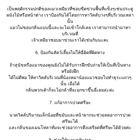
เป็นพฤติกรรมปกติของแมวเหมียวที่ชอบขีดข่วนพื้นที่แข็งๆเช่นประตู
ผนังไม้หรือหน้าต่าง เราป้องกันได้โดยการทาวิคส์บางๆที่บริเวณเหล่า
นั้น
มวไม่ชอบกลิ่นแบบนี้และจะไม่เข้าใกล้เลย เราสามารถนำมาทา
บริเวณที่
เจ้าเหมียวชอบมาข่วนเราได้เช่นกันนะคะ
6. ป้องกันสัตว์เลี้ยงไม่ให้ฉี่ผิดที่ผิดทาง
ถ้าสุนัขหรือแมวของคุณยังไม่ได้รับการฝึกขับถ่ายให้เป็นที่เป็นทาง
หรือยังฝึก
ได้ไม่ดีพอ ให้ทาวิคส์บริเวณที่น้องหมาน้องแมวชอบไปทำธุระแถวๆ
นั้น เมื่อได้
กลิ่นพวกเค้าก็จะไม่กล้าที่จะยกขาขึ้นฉี่เลยล่ะค่ะ
7. แก้อาการปวดศรีษะ
นวดวิคส์ปริมาณเล็กน้อยที่ขมับและหน้าผากจะช่วยลดอาการปวด
ศรีษะได้
ละกลิ่นของเมนโทลาทั่มจะช่วยอาการตึงเครียดที่ศรีษะได้ด้วยค่ะ
8. ช่วยให้นอนหลับง่า