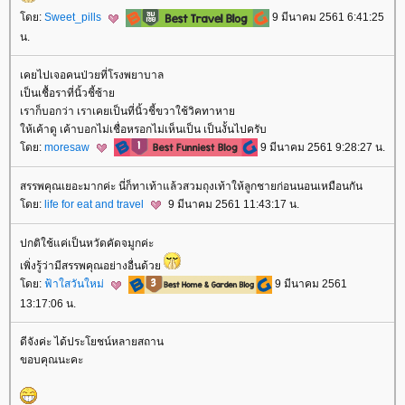
ดย:
Sweet_pills
9 มีนาคม 2561 6:41:25
น.
เคยไปเจอคนป่วยที่โรงพยาบาล
เป็นเชื้อราที่นิ้วชี้ซ้า
เราก็บอกว่า เราเคยเป็นที่นิ้วชี้ขวาใช้วิคทาหา
ห้เค้าดู เค้าบอกไม่เชื่อหรอกไม่เห็นเป็น เป็นงั้นไปครับ
ดย:
moresaw
9 มีนาคม 2561 9:28:27 น.
สรรพคุณเยอะมากค่ะ นี่ก็ทาเท้าแล้วสวมถุงเท้าให้ลูกชายก่อนนอนเหมือนกัน
ดย:
life for eat and travel
9 มีนาคม 2561 11:43:17 น.
ปกติใช้แค่เป็นหวัดคัดจมูกค่ะ
เพิ่งรู้ว่ามีสรรพคุณอย่างอื่นด้ว
ดย:
ฟ้าใสวันใหม่
9 มีนาคม 2561
13:17:06 น.
ดีจังค่ะ ได้ประโยชน์หลายสถาน
ขอบคุณนะคะ