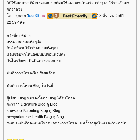
วิธีใช้เยอะกว่าที่คิดเยอะเลย ปกติผมใช้แค่เวลาเป็นหวัด หลังๆ ผมใช้วาแป๊กมา
กกว่าด้ว
ดย: คุณต่อ (
toor36
) 8 มีนาคม 2561
22:59:49 น.
สวัสดีค่ะ พี่น้อ
สรรพคุณเยอะจริงๆค่ะ
กินวิคส์ช่วยให้หลับสบายจริงๆค่ะ
อนชอบทาให้น้องปันปันก่อนนอนค่ะ
วันไหนลืมทา ปันปันทวงเองเลยค่ะ
บันทึกการโหวตเรียบร้อยแล้วค่ะ
บันทึกการโหวต Blog ในวันนี้
ผู้เขียน Blog หมวดเนื้อหา Blog ได้รับโหวต
กะว่าก๋า Literature Blog ดู Blog
kae+aoe Parenting Blog ดู Blog
newyorknurse Health Blog ดู Blog
ระบบจะบันทึกคะแนนโหวต เฉพาะการโหวต 10 ครั้งล่าสุดในแต่ละวันเท่านั้น