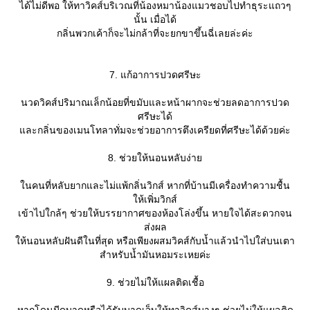
ได้ไม่ดีพอ ให้ทาวิคส์บริเวณที่น้องหมาน้องแมวชอบไปทำธุระแถวๆ
นั้น เมื่อได้
กลิ่นพวกเค้าก็จะไม่กล้าที่จะยกขาขึ้นฉี่เลยล่ะค่ะ
7. แก้อาการปวดศรีษะ
นวดวิคส์ปริมาณเล็กน้อยที่ขมับและหน้าผากจะช่วยลดอาการปวด
ศรีษะได้
ละกลิ่นของเมนโทลาทั่มจะช่วยอาการตึงเครียดที่ศรีษะได้ด้วยค่ะ
8. ช่วยให้นอนหลับง่า
นคนที่หลับยากและไม่แพ้กลิ่นวิกส์ หากที่บ้านมีเครื่องทำความชื้น
ห้เพิ่มวิกส์
เข้าไปใกล้ๆ ช่วยให้บรรยากาศของห้องโล่งขึ้น หายใจได้สะดวกจน
ส่งผล
ห้นอนหลับฝันดีในที่สุด หรือเพียงผสมวิคส์กับน้ำแล้วนำไปใส่บนเตา
สำหรับน้ำมันหอมระเหยค่ะ
9. ช่วยไม่ให้แผลติดเชื้อ
หากโดนมีดบาดหรือได้รับบาดเจ็บให้ทาวิคส์บางๆ ช่วยไม่ให้แผลติด