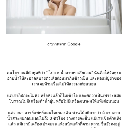
cr:ภาพจาก Google
คนโบราณมีคำพูดที่ว่า “ ไปอาบน้ำอาบท่าเสียก่อน” นั่นคือให้จัดธุระ
อาบน้ำให้สะอาดสบายตัวเสียก่อนมากินข้าวเย็น และพ่อแม่ปู่ย่าของ
เราเคยห้ามเรื่องไม่ให้สระผมก่อนนอน
ต่เราก็มักจะไม่ฟัง หรือฟังแล้วก็ไม่เข้าใจ และคิดว่าเป็นเพราะสมั
บราณไม่มีเครื่องทำน้ำอุ่น หรือไม่มีเครื่องเป่าผมให้แห้งก่อนนอน
ต่จากอาจารย์แพทย์แผนไทยของฉัน ท่านได้อธิบายว่า ถ้าเราอาบ
น้ำสระผมก่อนนอนไม่ถึง 3 ชั่วโมง ร่างกายจะชื้น แม้เราเช็ดตัวแห้ง
ล้ว แม้เรามีเครื่องเป่าผมจนแห้งสนิทแล้วก็ตาม ความชื้นยังคงอยู่