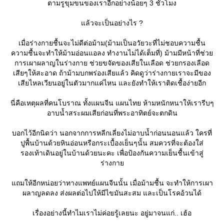
ตามรูขุมขนของเราอีกอย่างน้อยๆ 3 ชั่วโมง
ล้วจะเป็นอย่างไร ?
เมื่อร่างกายชื้นจะไม่ดีต่อม้าม(ม้ามเป็นอวัยวะที่ไม่ชอบความชื้น
ความชื้นจะทำให้ม้ามอ่อนแอลง ทำงานไม่ได้เต็มที่) ม้ามมีหน้าที่ช่ว
การเผาผลาญในร่างกาย ช่วยขจัดของเสียในเลือด ช่วยกรองเลือด
เสียๆให้สะอาด ถ้าม้ามบกพร่องเสียแล้ว คิดดูว่าร่างกายเราจะมีของ
เสียไหลเวียนอยู่ในตัวมากแค่ไหน และยังทำให้เราติดเชื้อง่ายอีก
นี่คือเหตุผลที่คนโบราณ ทั้งแผนจีน แผนไทย ห้ามหนักหนาให้เรารีบๆ
อาบน้ำสระผมเสียก่อนที่พระอาทิตย์จะตกดิน
บอกไว้อีกนิดว่า นอกจากการหลีกเลี่ยงไม่อาบน้ำก่อนนอนแล้ว ใครที่
ปูพื้นบ้านด้วยหินอ่อนหรือกระเบื้องเย็นๆนั้น สมควรที่จะต้องใส่
รองเท้าเดินอยู่ในบ้านด้วยนะคะ เพื่อป้องกันความเย็นชื้นเข้าสู่
ร่างกา
ถมให้อีกหน่อยว่าทางแพทย์แผนจีนนั้น เมื่อม้ามชื้น จะทำให้การเผา
ผลาญลดลง ส่งผลต่อไปให้มีไขมันสะสม และเป็นโรคอ้วนได้
เรื่องอย่างนี้ทำไมเราไม่ค่อยรู้เลยนะ อยู่มาจนแก่.. เฮ้อ