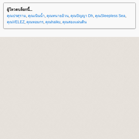
ผู้โหวตบล็อกนี้...
คุณปรศุราม
,
คุณเนินน้ำ
,
คุณทนายอ้วน
,
คุณปัญญา Dh
,
คุณSleepless Sea
,
คุณVELEZ
,
คุณหอมกร
,
คุณhaiku
,
คุณสองแผ่นดิน