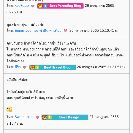
ดย:
kae+aoe
26 กรกฎาคม 2565
8:27:21 น.
ดูแลรักษาสุขภาพด้วยค่ะ
ดย:
Emmy Journey พากิน พาเที่ยว
26 กรกฎาคม 2565 15:10:41 น.
คนปรับตัวเข้าหาโควิดได้มากขึ้นเรื่อยๆนะครับ
ไม่น่ากลัวเท่าช่วงแรกๆ แต่ตอนนี้ก็ติดกันเยอะจริง มาใกล้ตัวขึ้นทุกขณะแล้ว
ตอนนี้ผมฉีดไป 4 เข็ม จะบูสต์เข็ม 5 ไหม เดี๋ยวรอที่ทำงานแจกวัคซีนครับ น่าจะ
อีกสักพักเล
ดย:
ชีริว
26 กรกฎาคม 2565 21:31:57 น.
สวัสดีค่ะพี่น้อ
ควิดยังอยู่และใกล้ตัวมาก
ขอบคุณพี่น้อยสำหรับข้อมูลสุขภาพดีๆนี้นะคะ
ดย:
Sweet_pills
27 กรกฎาคม 2565
8:16:47 น.