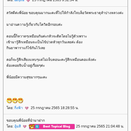
ดย:
tanjira
25 กรกฎาคม 2565 9:52:34 น.
สวัสดีค่ะพี่น้อย ขอบคุณมากนะคะที่ไปให้กำลังใจบล็อวัดพระธาตุลำปางหลวงค่ะ
มาอ่านความรู้เกี่ยวกับโควิดอีกรอบค่ะ
ตอนนี้ก็หวาดๆเหมือนกันค่ะกลัวจะติดโดยไม่รู้ตัวเพราะ
เช้ามารู้สึกเหมือนจะเป็นไข้ปวดหัวทุกวันเลยค่ะ ต้อง
กินยาพาราแก้ไข้กันไว้เล
คอก็จะรู้สึกเสียงแหบๆแต่ไม่เจ็บคอนะคะรู้สึกเหมือนคอแห้งค่ะ
ต้องคอยจิบน้ำอยู่เรื่อยๆค่ะ
พี่น้อยมีความสุขมากๆนะคะ
ดย:
กิ่งฟ้า
25 กรกฎาคม 2565 18:28:55 น.
ขอบคุณพี่น้อยที่นำมาฝาก
ดย:
อุ้มสี
25 กรกฎาคม 2565 21:04:48 น.