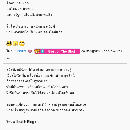
ติดกันเยอะมาก
ต่ไม่ค่อยเป็นข่าว
เพราะรัฐบาลไม่แจ้งตัวเลขแล้ว
นโรงเรียนระบาดหนักมากครับพี่
บางแห่งกลับไปเรียนแบบออนไลน์แล้ว
ดย:
กะว่าก๋า
24 กรกฎาคม 2565 5:43:57
น.
สวัสดีค่ะพี่น้อย ได้มาอ่านบทถามตอบความรู้
เรื่องโควิดมีประโยชน์มากเลยค่ะ เพราะทุกวันนี้
ก็กังวลกลัวจะติดไม่รู้ตัวมาก
พักนี้ตื่นเช้ามารู้สึกเหมือนจะเป็นไข้ปวดหัว
จึงรีบกินยาพารากันไว้ก่อนเลยค่ะ แต่ไม่เจ็บคอ
ขอบคุณพี่น้อยมากนะคะที่นำความรู้จากแพทย์โดยตรง
มาลงให้ข้อมูลที่น่าเชื่อถือ ดีกว่าฟังข่าวลอทไปวันๆค่ะ
หวต Health Blog ค่ะ