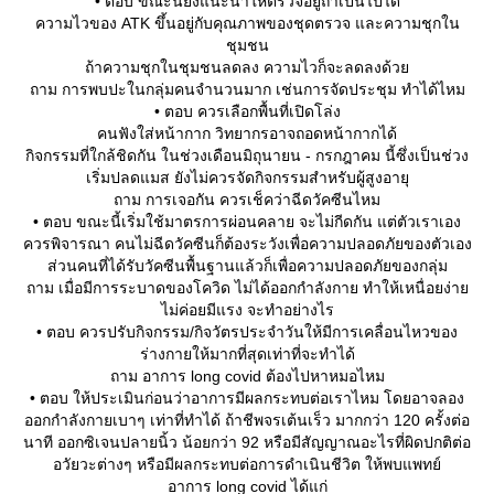
• ตอบ ขณะนี้ยังแนะนำให้ตรวจอยู่ถ้าเป็นไปได้
ความไวของ ATK ขึ้นอยู่กับคุณภาพของชุดตรวจ และความชุกใน
ชุมชน
ถ้าความชุกในชุมชนลดลง ความไวก็จะลดลงด้ว
ถาม การพบปะในกลุ่มคนจำนวนมาก เช่นการจัดประชุม ทำได้ไหม
• ตอบ ควรเลือกพื้นที่เปิดโล่ง
คนฟังใส่หน้ากาก วิทยากรอาจถอดหน้ากากได้
กิจกรรมที่ใกล้ชิดกัน ในช่วงเดือนมิถุนายน - กรกฎาคม นี้ซึ่งเป็นช่วง
เริ่มปลดแมส ยังไม่ควรจัดกิจกรรมสำหรับผู้สูงอายุ
ถาม การเจอกัน ควรเช็คว่าฉีดวัคซีนไหม
• ตอบ ขณะนี้เริ่มใช้มาตรการผ่อนคลาย จะไม่กีดกัน แต่ตัวเราเอง
ควรพิจารณา คนไม่ฉีดวัคซีนก็ต้องระวังเพื่อความปลอดภัยของตัวเอง
ส่วนคนที่ได้รับวัคซีนพื้นฐานแล้วก็เพื่อความปลอดภัยของกลุ่ม
ถาม เมื่อมีการระบาดของโควิด ไม่ได้ออกกำลังกาย ทำให้เหนื่อยง่า
ไม่ค่อยมีแรง จะทำอย่างไร
• ตอบ ควรปรับกิจกรรม/กิจวัตรประจำวันให้มีการเคลื่อนไหวของ
ร่างกายให้มากที่สุดเท่าที่จะทำได้
ถาม อาการ long covid ต้องไปหาหมอไหม
• ตอบ ให้ประเมินก่อนว่าอาการมีผลกระทบต่อเราไหม โดยอาจลอง
ออกกำลังกายเบาๆ เท่าที่ทำได้ ถ้าชีพจรเต้นเร็ว มากกว่า 120 ครั้งต่อ
นาที ออกซิเจนปลายนิ้ว น้อยกว่า 92 หรือมีสัญญาณอะไรที่ผิดปกติต่อ
อวัยวะต่างๆ หรือมีผลกระทบต่อการดำเนินชีวิต ให้พบแพทย์
อาการ long covid ได้แก่