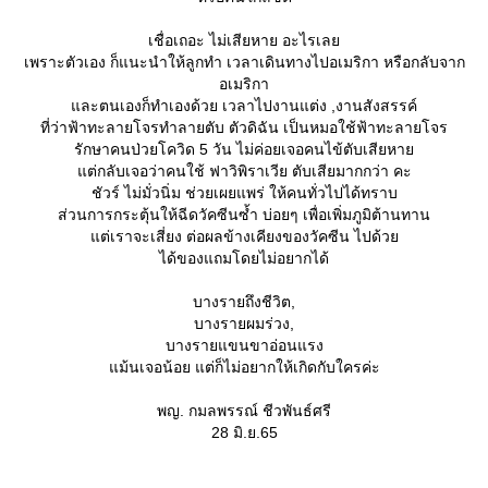
เชื่อเถอะ ไม่เสียหาย อะไรเล
เพราะตัวเอง ก็แนะนำให้ลูกทำ เวลาเดินทางไปอเมริกา หรือกลับจาก
อเมริกา
ละตนเองก็ทำเองด้วย เวลาไปงานแต่ง ,งานสังสรรค์
ที่ว่าฟ้าทะลายโจรทำลายตับ ตัวดิฉัน เป็นหมอใช้ฟ้าทะลายโจร
รักษาคนป่วยโควิด 5 วัน ไม่ค่อยเจอคนไข้ตับเสียหา
ต่กลับเจอว่าคนใช้ ฟาวิพิราเวีย ตับเสียมากกว่า คะ
ชัวร์ ไม่มั่วนิ่ม ช่วยเผยแพร่ ให้คนทั่วไปได้ทราบ
ส่วนการกระตุ้นให้ฉีดวัคซีนซ้ำ บ่อยๆ เพื่อเพิ่มภูมิต้านทาน
ต่เราจะเสี่ยง ต่อผลข้างเคียงของวัคซีน ไปด้ว
ได้ของแถมโดยไม่อยากได้
บางรายถึงชีวิต,
บางรายผมร่วง,
บางรายแขนขาอ่อนแรง
ม้นเจอน้อย แต่ก็ไม่อยากให้เกิดกับใครค่ะ
พญ. กมลพรรณ์ ชีวพันธ์ศรี
28 มิ.ย.65