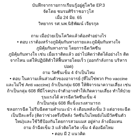
บันทึกจากรายการเรียนรู้อยู่คู่โควิด EP.3
จัดโดย ชมรมศิริราชอาวุโส
เมื่อ 24 มิย. 65
วิทยากร รศ.นพ.นิธิพัฒน์ เจียรกุล
ถาม เมื่อป่วยเป็นโควิดแล้วต้องทำอย่างไร
• ตอบ เราต้องสร้างภูมิคุ้มกันทางกายและภูมิคุ้มกันทางใจ
ภูมิคุ้มกันทางกาย โดยการฉีดวัคซีน
ภูมิคุ้มกันทางใจ เช่น เมื่อเราติดแล้ว อย่าไปคิดว่าติดได้อย่างไร ติด
จากไหน แต่ให้ปฏิบัติตัวให้ฟื้นหายโดยเร็ว (ออกกำลังกาย บริหาร
ปอด)
ถาม วัคซีนเข็ม 4 จำเป็นไหม
• ตอบ ในความเห็นส่วนตัวของอาจารย์ (ที่ไม่ใช่พวก Pro vaccine
ละไม่ใช่ Anti vaccine) ถ้าเป็นกลุ่ม 608 ให้พิจารณาความเสี่ยง เช่น
ถ้าเป็นกลุ่ม 608 ที่มีโรคประจำตัวอาจทำให้เกิดความเสี่ยง ทำให้ป่ว
รุนแรงได้ ควรฉีดวัคซีนเข็ม 4
ถ้าเป็นกลุ่ม 608 ที่แข็งแรงสามารถ
ชลอการฉีด ไม่รีบฉีดตามคำแนะนำ 4 เดือนหลังเข็ม 3 แต่อาจจะฉีด
เป็นปีละครั้ง (คิดว่าช่วงครึ่งปีหลัง วัคซีนในไทยยังไม่มีวัคซีนตัว
หม่)และใช้วิธีป้องกันโดยการสวมแมส อยู่ห่าง ล้างมือแทน
ถาม ถ้าฉีดเข็ม 3 แล้วติดโควิด เข็ม 4 ต้องฉีดไหม
• ตอบ มี 2 แนวคิด