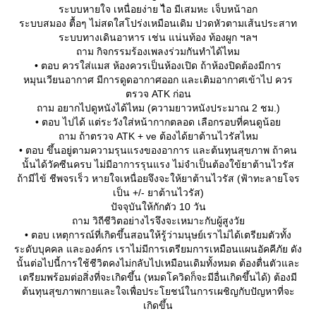
ระบบหายใจ เหนื่อยง่าย ไิอ มีเสมหะ เจ็บหน้าอก
ระบบสมอง ตื้อๆ ไม่สดใสโปร่งเหมือนเดิม ปวดหัวตามเส้นประสาท
ระบบทางเดินอาหาร เช่น แน่นท้อง ท้องผูก ฯลฯ
ถาม กิจกรรมร้องเพลงร่วมกันทำได้ไหม
• ตอบ ควรใส่แมส ห้องควรเป็นห้องเปิด ถ้าห้องปิดต้องมีการ
หมุนเวียนอากาศ มีการดูดอากาศออก และเติมอากาศเข้าไป ควร
ตรวจ ATK ก่อน
ถาม อยากไปดูหนังได้ไหม (ความยาวหนังประมาณ 2 ชม.)
• ตอบ ไปได้ แต่ระวังใส่หน้ากากตลอด เลือกรอบที่คนดูน้อ
ถาม ถ้าตรวจ ATK + ve ต้องได้ยาต้านไวรัสไหม
• ตอบ ขึ้นอยู่ตามความรุนแรงของอาการ และต้นทุนสุขภาพ ถ้าคน
นั้นได้วัคซีนครบ ไม่มีอาการรุนแรง ไม่จำเป็นต้องใข้ยาต้านไวรัส
ถ้ามีไข้ ชีพจรเร็ว หายใจเหนื่อยจึงจะให้ยาต้านไวรัส (ฟ้าทะลายโจร
เป็น +/- ยาต้านไวรัส)
ปัจจุบันให้กักตัว 10 วัน
ถาม วิถีชีวิตอย่างไรจึงจะเหมาะกับผู้สูงวั
• ตอบ เหตุการณ์ที่เกิดขึ้นสอนให้รู้ว่ามนุษย์เราไม่ได้เตรียมตัวทั้ง
ระดับบุคคล และองค์กร เราไม่มีการเตรียมการเหมือนแผนอัคคีภัย ดัง
นั้นต่อไปนี้การใช้ชีวิตคงไม่กลับไปเหมือนเดิมทั้งหมด ต้องตื่นตัวและ
เตรียมพร้อมต่อสิ่งที่จะเกิดขึ้น (หมดโควิดก็จะมีอื่นเกิดขึ้นได้) ต้องมี
ต้นทุนสุขภาพกายและใจเพื่อประโยชน์ในการเผชิญกับปัญหาที่จะ
เกิดขึ้น