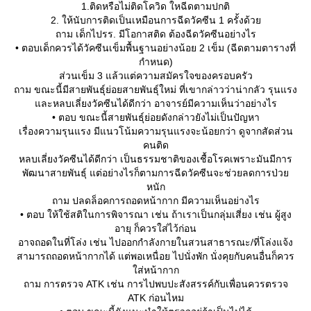
1.ติดหรือไม่ติดโควิด ใหฉีดตามปกติ
2. ให้นับการติดเป็นเหมือนการฉีดวัคซีน 1 ครั้งด้ว
ถาม เด็กไปรร. มีโอกาสติด ต้องฉีดวัคซีนอย่างไร
• ตอบเด็กควรได้วัคซีนเข็มพื้นฐานอย่างน้อย 2 เข็ม (ฉีดตามตารางที่
กำหนด)
ส่วนเข็ม 3 แล้วแต่ความสมัครใจของครอบครัว
ถาม ขณะนี้มีสายพันธุ์ย่อยสายพันธุ์ใหม่ ที่เขากล่าวว่าน่ากลัว รุนแรง
ละหลบเลี่ยงวัคซีนได้ดีกว่า อาจารย์มีความเห็นว่าอย่างไร
• ตอบ ขณะนี้สายพันธุ์ย่อยดังกล่าวยังไม่เป็นปัญหา
เรื่องความรุนแรง มีแนวโน้มความรุนแรงจะน้อยกว่า ดูจากสัดส่วน
คนติด
หลบเลี่ยงวัคซีนได้ดีกว่า เป็นธรรมชาติของเชื้อโรคเพราะมันมีการ
พัฒนาสายพันธุ์ แต่อย่างไรก็ตามการฉีดวัคซีนจะช่วยลดการป่ว
หนัก
ถาม ปลดล็อคการถอดหน้ากาก มีความเห็นอย่างไร
• ตอบ ให้ใช้สติในการพิจารณา เช่น ถ้าเราเป็นกลุ่มเสี่ยง เช่น ผู้สูง
อายุ ก็ควรใส่ไว้ก่อน
อาจถอดในที่โล่ง เช่น ไปออกกำลังกายในสวนสาธารณะ/ที่โล่งแจ้ง
สามารถถอดหน้ากากได้ แต่พอเหนื่อย ไปนั่งพัก นั่งคุยกับคนอื่นก็ควร
ส่หน้ากาก
ถาม การตรวจ ATK เช่น การไปพบปะสังสรรค์กับเพื่อนควรตรวจ
ATK ก่อนไหม