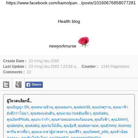
https://www.facebook.com/kamolpan.../posts/10160676858077281
Health blog
newyorknurse
Create Date :
23 กรกฎาคม 2565
Last Update :
23 กรกฎาคม 2565 7:23:58 น.
Counter :
1245 Pageviews.
Comments :
22
ผู้โหวตบล็อกนี้...
คุณปัญญา Dh
,
คุณทนายอ้วน
,
คุณหอมกร
,
คุณtoor36
,
คุณปรศุราม
,
คุณมาช้า
ังดีกว่าไม่มา
,
คุณสองแผ่นดิน
,
คุณนายแว่นขยันเที่ยว
,
คุณhaiku
,
คุณSertPhoto
,
คุณกะว่าก๋า
,
คุณสายหมอกและก้อนเมฆ
,
คุณกิ่งฟ้า
,
คุณJohnV
,
คุณtanjira
,
คุณkatoy
,
คุณร่มไม้เย็น
,
คุณอุ้มสี
,
คุณkae+aoe
,
คุณEmmy Journey
พากิน พาเที่ยว
,
คุณแมวเซาผู้น่าสงสาร
,
คุณชีริว
,
คุณSweet_pills
,
คุณข้าน้อ