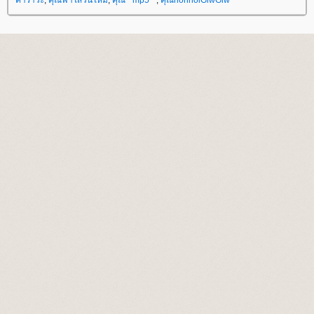
คาราวะ
,
คุณฟ้าใสวันใหม่
,
คุณ**mp5**
,
คุณnonnoiGiwGiw